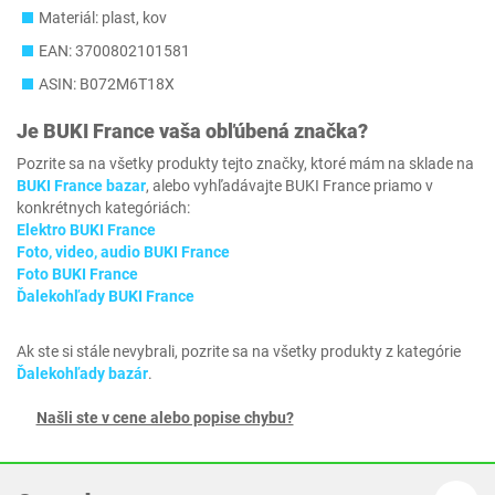
Materiál: plast, kov
EAN: 3700802101581
ASIN: B072M6T18X
Je
BUKI France
vaša obľúbená značka?
Pozrite sa na všetky produkty tejto značky, ktoré mám na sklade na
BUKI France bazar
, alebo vyhľadávajte BUKI France priamo v
konkrétnych kategóriách:
Elektro BUKI France
Foto, video, audio BUKI France
Foto BUKI France
Ďalekohľady BUKI France
Ak ste si stále nevybrali, pozrite sa na všetky produkty z kategórie
Ďalekohľady bazár
.
Našli ste v cene alebo popise chybu?