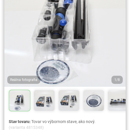
Reálna fotografia
1/8
Stav tovaru:
Tovar vo výbornom stave, ako nový.
(varianta 4815348)