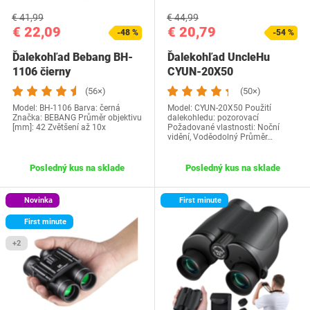
€ 41,99
€ 44,99
€ 22,09
€ 20,79
-48 %
-54 %
Ďalekohľad Bebang ‎BH-
Ďalekohľad UncleHu
1106 čierny
‎CYUN-20X50
(56×)
(50×)
Model: ‎BH-1106 Barva: černá
Model: ‎CYUN-20X50 Použití
Značka: BEBANG Průměr objektivu
dalekohledu: pozorovací
[mm]: 42 Zvětšení až 10x
Požadované vlastnosti: Noční
vidění, Voděodolný Průměr…
Posledný kus na sklade
Posledný kus na sklade
Novinka
First minute
First minute
+2