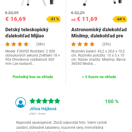
€ 33,99
€ 32,29
€ 16,69
€ 11,69
-51 %
-64 %
od
Detský teleskopický
Astronomický ďalekohľad
ďalekohľad Mijiao
Misilmp, ďalekohľad pre
deti Zoom…
(38×)
(25×)
Model: F36050 Rozlišení: 2 000
Rozměry balení: 43,2 x 20,6 x 10,2
obloukových sekund Zvětšení 18 ×
cm. Rozměry položky: 10 x 5 x 10
90x Ohnisková vzdálenost 360
cm. Název značky: Misilmp. Barva:
mm Lze nastavit…
36050 Modrá.…
Posledný kus na sklade
> 5 kusov na sklade
100 %
Jiřina Hájková
před 1 dnem
Naprostá spokojenost. Zboží odpovídá foto. Velmi rychlé
zaslání, důkladně zabaleno, rozumné ceny, mimořádná