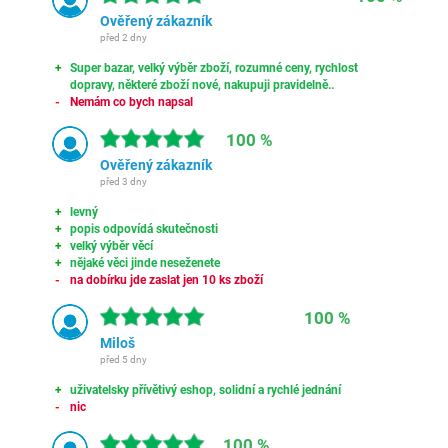
Ověřený zákazník
před 2 dny
Super bazar, velký výběr zboží, rozumné ceny, rychlost
dopravy, některé zboží nové, nakupuji pravidelně..
Nemám co bych napsal
100 %
Ověřený zákazník
před 3 dny
levný
popis odpovídá skutečnosti
velký výběr věcí
nějaké věci jinde neseženete
na dobírku jde zaslat jen 10 ks zboží
100 %
Miloš
před 5 dny
uživatelsky přívětivý eshop, solidní a rychlé jednání
nic
100 %