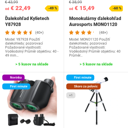
€ 43,99
€ 38,99
€ 22,49
€ 15,49
-49 %
-60 %
od
od
Ďalekohľad Kylietech
Monokulárny ďalekohľad
‎Y87928
Aurosports ‎MONO1120
(40×)
(48×)
Model: ‎Y87928 Použití
Model: ‎MONO1120 Použití
dalekohledu: pozorovací
dalekohledu: pozorovací
Požadované vlastnosti:
Požadované vlastnosti:
Voděodolný Průměr objektivu: 40 -
Voděodolný Průměr objektivu: 40
49 mm…
Průměr…
> 5 kusov na sklade
> 5 kusov na sklade
Novinka
First minute
First minute
Skoro za polovic
+1