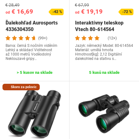
€ 28,49
€ 67,99
€ 16,69
€ 19,19
-42 %
-72 %
od
od
Ďalekohľad Aurosports
Interaktívny teleskop
4336304350
Vtech 80-614564
(99+)
(12×)
Barva: černá S nočním viděním
Jazyk: německý Model: ‎80-614564
Lehký a skládací Viditelnost
Materiál: umělá hmota
až 1000 metrů Voděodolný
Hmotnost[kg]: 2,12 Digitální
Neklouzavé gripy…
dalekohled na stativu s…
> 5 kusov na sklade
5 kusů na sklade
Skoro za polovic