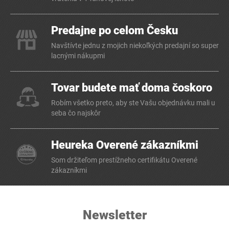
Predajne po celom Česku
Navštívte jednu z mojich niekoľkých predajní so super
lacnými nákupmi
Tovar budete mať doma čoskoro
Robím všetko preto, aby ste Vašu objednávku mali u
seba čo najskôr
Heureka Overené zákazníkmi
Som držiteľom prestížneho certifikátu Overené
zákazníkmi
Newsletter