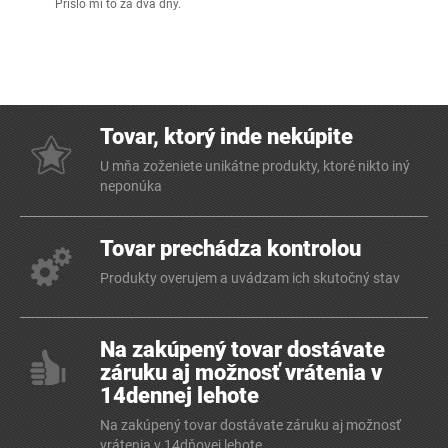
Přišlo mi to za dva dny.
Tovar, ktorý inde nekúpite
U mňa zoženiete unikátne produkty, ktoré nikto iný
neponúka
Tovar prechádza kontrolou
Produkty overujem a uvádzam ich skutočný stav
Na zakúpený tovar dostávate
záruku aj možnosť vrátenia v
14dennej lehote
Na zakúpený tovar dostávate záruku aj možnosť
vrátenia v 14dňovej lehote