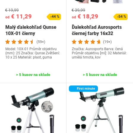
€ 19,99
€ 39,99
€ 11,29
€ 18,29
-44 %
-54 %
od
od
Malý ďalekohľad Qunse
Ďalekohľad Aurosports
10X-01 čierny
čiernej farby 16x32
(59×)
(19×)
Model: 10X-01 Průměr objektivu
Značka: Aurosports Barva: čená
(mm): 25 Značka: Qunse Zvětšení:
Průměr objektivu [ml]: 32 Materiál:
10 x 25 Materiál: plast, guma
umělá hmota, kov
> 5 kusov na sklade
> 5 kusov na sklade
First minute