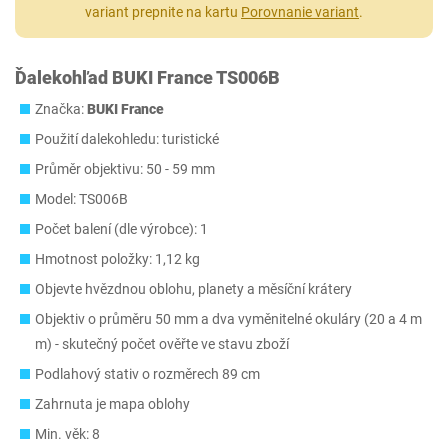
variant prepnite na kartu
Porovnanie variant
.
Ďalekohľad BUKI France TS006B
Značka:
BUKI France
Použití dalekohledu: turistické
Průměr objektivu: 50 - 59 mm
Model: TS006B
Počet balení (dle výrobce): 1
Hmotnost položky: 1,12 kg
Objevte hvězdnou oblohu, planety a měsíční krátery
Objektiv o průměru 50 mm a dva vyměnitelné okuláry (20 a 4 m
m) - skutečný počet ověřte ve stavu zboží
Podlahový stativ o rozměrech 89 cm
Zahrnuta je mapa oblohy
Min. věk: 8