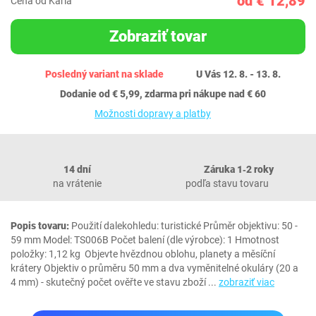
od € 12,89
Cena od Karla
Zobraziť tovar
Posledný variant na sklade
U Vás 12. 8. - 13. 8.
Dodanie od € 5,99, zdarma pri nákupe nad € 60
Možnosti dopravy a platby
14 dní
Záruka 1‐2 roky
na vrátenie
podľa stavu tovaru
Popis tovaru:
Použití dalekohledu: turistické Průměr objektivu: 50 -
59 mm Model: TS006B Počet balení (dle výrobce): 1 Hmotnost
položky: 1,12 kg Objevte hvězdnou oblohu, planety a měsíční
krátery Objektiv o průměru 50 mm a dva vyměnitelné okuláry (20 a
4 mm) - skutečný počet ověřte ve stavu zboží
...
zobraziť viac