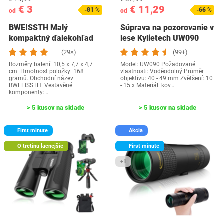
€ 3
€ 11,29
-81 %
-66 %
od
od
BWEISSTH Malý
Súprava na pozorovanie v
kompaktný ďalekohľad
lese Kylietech ‎UW090
pre dospelých a deti, 30…
(29×)
(99+)
Rozměry balení: 10,5 x 7,7 x 4,7
Model: ‎UW090 Požadované
cm. Hmotnost položky: 168
vlastnosti: Voděodolný Průměr
gramů. Obchodní název:
objektivu: 40 - 49 mm Zvětšení: 10
BWEEISSTH. Vestavěné
- 15 x Materiál: kov…
komponenty:…
> 5 kusov na sklade
> 5 kusov na sklade
First minute
Akcia
O tretinu lacnejšie
First minute
+1