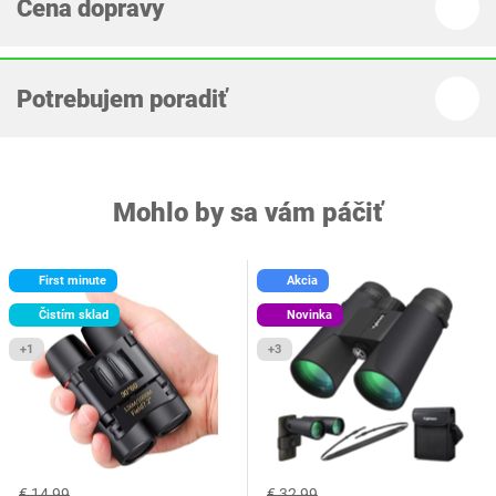
Cena dopravy
Potrebujem poradiť
Mohlo by sa vám páčiť
First minute
Akcia
Čistím sklad
Novinka
+1
+3
€ 14,99
€ 32,99