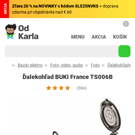
AKCIA
Zľava 20 % na NOVINKY s kódom SLE25NVKS
+ doprava
zdarma pri objednávke nad € 60
0
MENU
AKCIA
KOŠÍK
Bazár elektro
Foto, video, audio
Foto
Ďalekohľady
Ďalekohľad BUKI France TS006B
(30×)