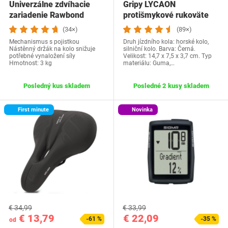
Univerzálne zdvíhacie
Gripy LYCAON
zariadenie Rawbond
protišmykové rukoväte
riadidiel, ergonomické…
(34×)
(89×)
Mechanismus s pojistkou
Druh jízdního kola: horské kolo,
Nástěnný držák na kolo snižuje
silniční kolo. Barva: Černá.
potřebné vynaložení síly
Velikost: 14,7 x 7,5 x 3,7 cm. Typ
Hmotnost: 3 kg
materiálu: Guma,…
Posledný kus skladem
Posledné 2 kusy skladem
First minute
Novinka
€ 34,99
€ 33,99
€ 13,79
€ 22,09
-61 %
-35 %
od