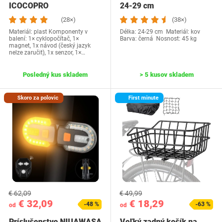
ICOCOPRO
24-29 cm
(28×)
(38×)
Materiál: plast Komponenty v
Délka: 24-29 cm Materiál: kov
balení: 1× cyklopočítač, 1×
Barva: černá Nosnost: 45 kg
magnet, 1x návod (český jazyk
nelze zaručit), 1x senzor, 1×…
Posledný kus skladem
> 5 kusov skladem
Skoro za polovic
First minute
€ 62,09
€ 49,99
€ 32,09
€ 18,29
-48 %
-63 %
od
od
Príslušenstvo NIUAWASA
Veľký zadný košík na