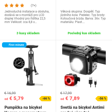
MAGTeoxybu5gd8-02
(7×)
Jednoduchá instalace a obsluha,
Věková skupina: Dospělí. Typ
dodává se s montáží pro LCD
jízdního kola: Pedelec. Typ brzdy:
displej Vhodný pro řídítka 22,5
Kotoučová brzda. Barva: 36v. Typ
mm Velikost: cca 8,8 x…
materiálu: Plast.…
3 kusy skladem
Posledný kus skladem
First minute
€ 16,99
€ 17,99
€ 5,79
€ 7,89
-66 %
-56 %
od
od
Pumpička na bicykel
Svetlá na bicykel Antimi