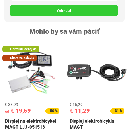
Odoslať
Mohlo by sa vám páčiť
O tretinu lacnejšie
Skoro za polovic
€ 38,99
€ 16,29
€ 19,59
€ 11,29
-50 %
-31 %
od
Displej na elektrobicykel
Displej elektrobicykla
MAGT ‎LJJ-051513
MAGT