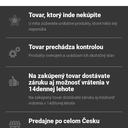
Tovar, ktorý inde nekúpite
U mňa zoženiete unikátne produkty, ktoré nikto iný
neponúka
Tovar prechádza kontrolou
Produkty overujem a uvádzam ich skutočný stav
Na zakúpený tovar dostávate
záruku aj možnosť vrátenia v
14dennej lehote
Na zakúpený tovar dostávate záruku aj možnosť
vrátenia v 14dňovej lehote
Predajne po celom Česku