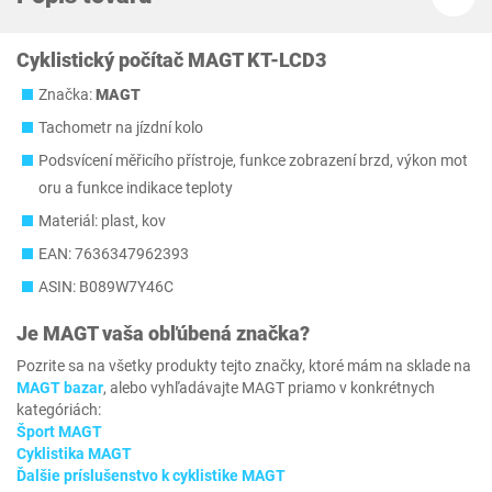
Cyklistický počítač MAGT KT-LCD3
Značka:
MAGT
Tachometr na jízdní kolo
Podsvícení měřicího přístroje, funkce zobrazení brzd, výkon mot
oru a funkce indikace teploty
Materiál: plast, kov
EAN: 7636347962393
ASIN: B089W7Y46C
Je
MAGT
vaša obľúbená značka?
Pozrite sa na všetky produkty tejto značky, ktoré mám na sklade na
MAGT bazar
, alebo vyhľadávajte MAGT priamo v konkrétnych
kategóriách:
Šport MAGT
Cyklistika MAGT
Ďalšie príslušenstvo k cyklistike MAGT