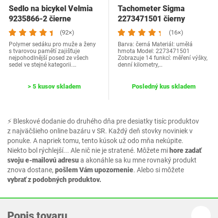
Sedlo na bicykel Velmia
Tachometer Sigma
9235866-2 čierne
2273471501 čierny
(92×)
(16×)
Polymer sedáku pro muže a ženy
Barva: černá Materiál: umělá
s tvarovou pamětí zajišťuje
hmota Model: 2273471501
nejpohodlnější posed ze všech
Zobrazuje 14 funkcí: měření výšky,
sedel ve stejné kategorii.…
denní kilometry,…
> 5 kusov skladem
Posledný kus skladem
⚡ Bleskové dodanie do druhého dňa pre desiatky tisíc produktov
z najväčšieho online bazáru v SR. Každý deň stovky noviniek v
ponuke. A napriek tomu, tento kúsok už odo mňa nekúpite.
Niekto bol rýchlejší... Ale nič nie je stratené. Môžete mi
hore zadať
svoju e-mailovú adresu
a akonáhle sa ku mne rovnaký produkt
znova dostane,
pošlem Vám upozornenie
. Alebo si môžete
vybrať z podobných produktov.
Popis tovaru