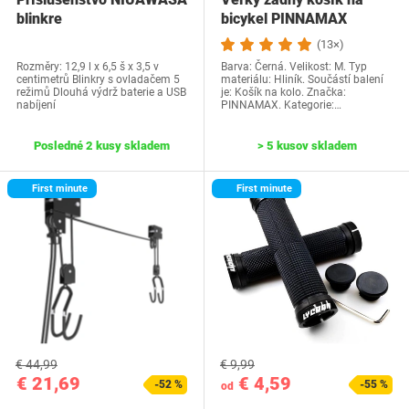
blinkre
bicykel PINNAMAX
(13×)
Rozměry: 12,9 l x 6,5 š x 3,5 v
Barva: Černá. Velikost: ‎M. Typ
centimetrů Blinkry s ovladačem 5
materiálu: Hliník. Součástí balení
režimů Dlouhá výdrž baterie a USB
je: Košík na kolo. Značka:
nabíjení
PINNAMAX. Kategorie:…
Posledné 2 kusy skladem
> 5 kusov skladem
First minute
First minute
€ 44,99
€ 9,99
€ 21,69
€ 4,59
-52 %
-55 %
od