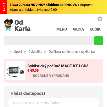
AKCIA
Zľava 20 % na NOVINKY s kódom 8SRPNOVS
+ doprava
zdarma pri objednávke nad € 60
0
MENU
AKCIA
KOŠÍK
Šport
Cyklistika
Ďalšie príslušenstvo k cyklistike
Cyklistický počítač MAGT KT-LCD3
€ 45,39