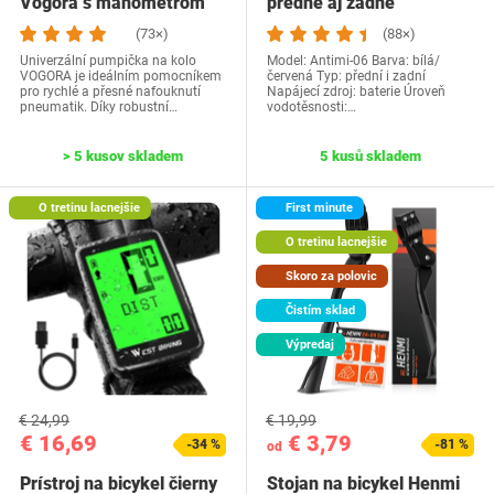
Vogora s manometrom
predné aj zadné
(73×)
(88×)
Univerzální pumpička na kolo
Model: ‎Antimi-06 Barva: bílá/
VOGORA je ideálním pomocníkem
červená Typ: přední i zadní
pro rychlé a přesné nafouknutí
Napájecí zdroj: baterie Úroveň
pneumatik. Díky robustní…
vodotěsnosti:…
> 5 kusov skladem
5 kusů skladem
O tretinu lacnejšie
First minute
O tretinu lacnejšie
Skoro za polovic
Čistím sklad
Výpredaj
€ 24,99
€ 19,99
€ 16,69
€ 3,79
-34 %
-81 %
od
Prístroj na bicykel čierny
Stojan na bicykel Henmi