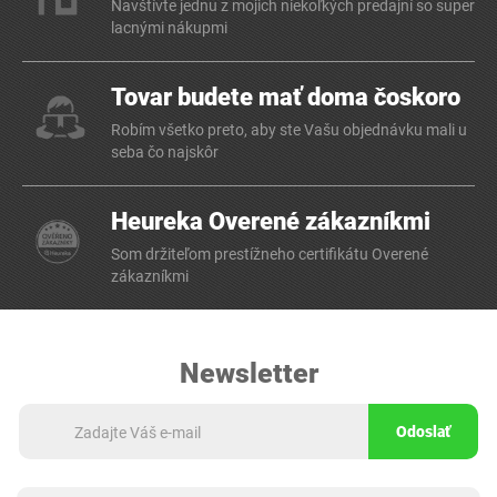
Navštívte jednu z mojich niekoľkých predajní so super
lacnými nákupmi
Tovar budete mať doma čoskoro
Robím všetko preto, aby ste Vašu objednávku mali u
seba čo najskôr
Heureka Overené zákazníkmi
Som držiteľom prestížneho certifikátu Overené
zákazníkmi
Newsletter
Odoslať