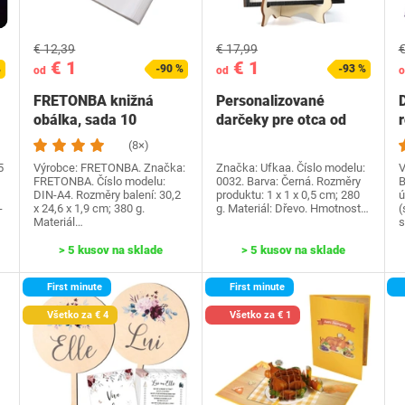
€ 12,39
€ 17,99
€
€ 1
€ 1
%
-90 %
-93 %
od
od
o
FRETONBA knižná
Personalizované
obálka, sada 10
darčeky pre otca od
knižných dosiek,
dcéry syna, Ufkaa…
(8×)
priehľadné…
5
Výrobce: FRETONBA. Značka:
Značka: Ufkaa. Číslo modelu:
V
FRETONBA. Číslo modelu:
0032. Barva: Černá. Rozměry
B
DIN-A4. Rozměry balení: 30,2
produktu: 1 x 1 x 0,5 cm; 280
ú
-
x 24,6 x 1,9 cm; 380 g.
g. Materiál: Dřevo. Hmotnost…
(
Materiál…
s
> 5 kusov na sklade
> 5 kusov na sklade
First minute
First minute
Všetko za € 4
Všetko za € 1