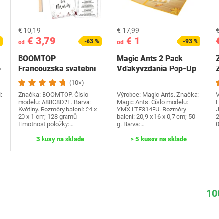
€ 10,19
€ 17,99
€
€ 3,79
€ 1
%
-63 %
-93 %
od
od
BOOMTOP
Magic Ants 2 Pack
o
Francouzská svatební
Vďakyvzdania Pop-Up
Z
hra Dřevěná cedulka a
priania -…
(10×)
kvízové…
:
Značka: BOOMTOP. Číslo
Výrobce: Magic Ants. Značka:
V
modelu: A88C8D2E. Barva:
Magic Ants. Číslo modelu:
E
Květiny. Rozměry balení: 24 x
YMX-LTF314EU. Rozměry
J
20 x 1 cm; 128 gramů
balení: 20,9 x 16 x 0,7 cm; 50
2
Hmotnost položky:…
g. Barva:…
0
3 kusy na sklade
> 5 kusov na sklade
10