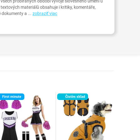
 všech probíraných období vývoje slovesného umění u
 textových materiálů obsahuje i kritiky, komentáře,
é dokumenty a ...
zobraziť viac
First minute
Čistím sklad