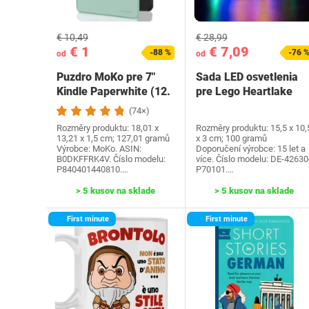
€ 10,49
€ 28,99
€ 1
€ 7,09
-88 %
-76 
od
od
Puzdro MoKo pre 7"
Sada LED osvetlenia
Kindle Paperwhite (12.
pre Lego Heartlake
generácia-2024) a…
City Water Park…
(74×)
Rozměry produktu: 18,01 x
Rozměry produktu: 15,5 x 10,
13,21 x 1,5 cm; 127,01 gramů
x 3 cm; 100 gramů
Výrobce: MoKo. ASIN:
Doporučení výrobce: 15 let a
B0DKFFRK4V. Číslo modelu:
více. Číslo modelu: DE-42630
P840401440810.…
P70101.…
> 5 kusov na sklade
> 5 kusov na sklade
First minute
First minute