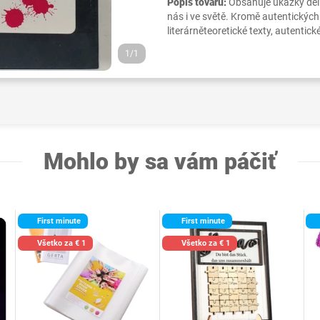
Popis tovaru:
Obsahuje ukázky děl
nás i ve světě. Kromě autentických
literárněteoretické texty, autentick
1/1
Mohlo by sa vám páčiť
First minute
First minute
Všetko za € 1
Všetko za € 1