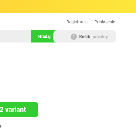
Registrácia
Prihlásenie
Hľadaj
Košík
prázdny
0
464182
2 variant
a