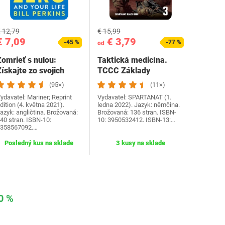
 12,79
€ 15,99
€ 7,09
€ 3,79
-45 %
-77 %
od
Zomrieť s nulou:
Taktická medicína.
ískajte zo svojich
TCCC Základy
peňazí a života…
starostlivosti o
(95×)
(11×)
zranených…
ydavatel: Mariner; Reprint
Vydavatel: SPARTANAT (1.
dition (4. května 2021).
ledna 2022). Jazyk: němčina.
azyk: angličtina. Brožovaná:
Brožovaná: 136 stran. ISBN-
40 stran. ISBN-10:
10: 3950532412. ISBN-13:…
358567092.…
Posledný kus na sklade
3 kusy na sklade
0 %