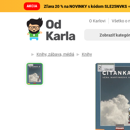
AKCIA
Zľava 20 % na NOVINKY s kódom SLE25NVKS
+
O Karlovi
Všetko o 
Zobraziť kategór
Knihy, zábava, médiá
Knihy