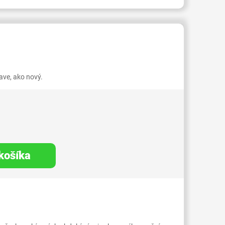
409000003235182
ve, ako nový.
 košíka