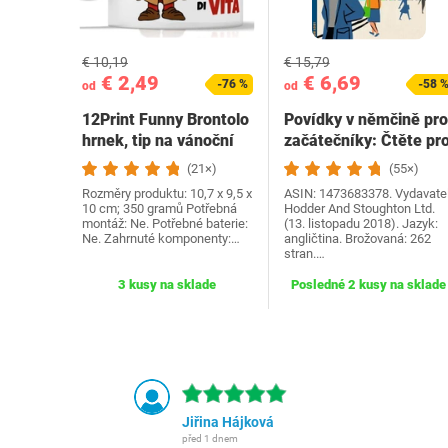
€ 10,19
€ 15,79
€ 2,49
€ 6,69
-76 %
-58 
od
od
12Print Funny Brontolo
Povídky v němčině pro
hrnek, tip na vánoční
začátečníky: Čtěte pr
dárek a…
radost na své…
(21×)
(55×)
Rozměry produktu: 10,7 x 9,5 x
ASIN: 1473683378. Vydavatel
10 cm; 350 gramů Potřebná
Hodder And Stoughton Ltd.
montáž: Ne. Potřebné baterie:
(13. listopadu 2018). Jazyk:
Ne. Zahrnuté komponenty:…
angličtina. Brožovaná: 262
stran.…
3 kusy na sklade
Posledné 2 kusy na sklade
Jiřina Hájková
před 1 dnem