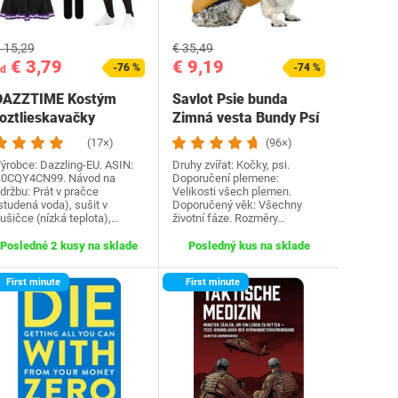
 15,29
€ 35,49
€ 3,79
€ 9,19
-76 %
-74 %
d
DAZZTIME Kostým
Savlot Psie bunda
roztlieskavačky
Zimná vesta Bundy Psí
dámske, kostým…
kabát Psí sveter…
(17×)
(96×)
ýrobce: Dazzling-EU. ASIN:
Druhy zvířat: Kočky, psi.
0CQY4CN99. Návod na
Doporučení plemene:
držbu: Prát v pračce
Velikosti všech plemen.
studená voda), sušit v
Doporučený věk: Všechny
ušičce (nízká teplota),…
životní fáze. Rozměry…
Posledné 2 kusy na sklade
Posledný kus na sklade
First minute
First minute