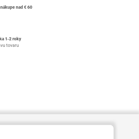
 nákupe nad € 60
ka 1‐2 roky
avu tovaru
409000002352037