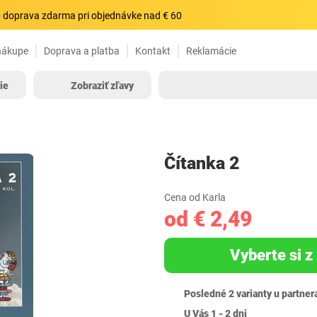
 doprava zdarma pri objednávke nad € 60
nákupe
Doprava a platba
Kontakt
Reklamácie
ie
Zobraziť zľavy
Čítanka 2
Cena od Karla
od € 2,49
Vyberte si z 
Posledné 2 varianty u partner
U Vás 1 - 2 dni