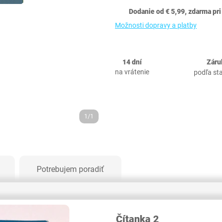
Dodanie od € 5,99, zdarma pri
Možnosti dopravy a platby
14 dní
Záru
na vrátenie
podľa st
1/1
Potrebujem poradiť
Čítanka 2