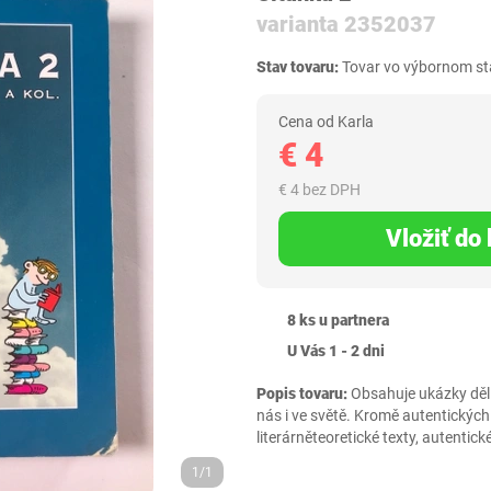
varianta 2352037
Stav tovaru:
Tovar vo výbornom sta
Cena od Karla
€ 4
€ 4 bez DPH
Vložiť do
8 ks u partnera
U Vás 1 - 2 dni
Popis tovaru:
Obsahuje ukázky děl
nás i ve světě. Kromě autentických
literárněteoretické texty, autentick
1/1