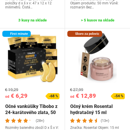
položky d x š x v: 47 x 12 x 12
Objem produktu: 50 mm Vůně:
milimetrů. Čistá…
rozmarýn Bez…
3 kusy na sklade
> 5 kusov na sklade
First minute
Skoro za polovic
€ 19,29
€ 27,99
€ 6,29
€ 12,89
-68 %
-54 %
od
od
Očné vankúšiky Tibobo z
Očný krém Rosental
24-karátového zlata, 50
hydratačný 15 ml
párov…
(28×)
(13×)
Rozměry baleného zboží D x Š x V:
Značka: Rosental Objem: 15 ml