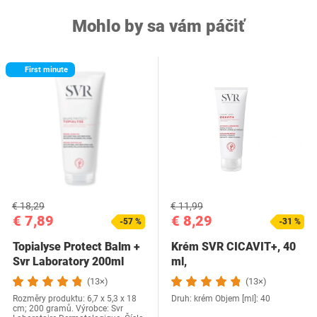
Mohlo by sa vám páčiť
First minute
€ 18,29
€ 11,99
€ 7,89
€ 8,29
-57 %
-31 %
Topialyse Protect Balm +
Krém SVR CICAVIT+, 40
Svr Laboratory 200ml
ml,
72g (1.…
(13×)
(13×)
Rozměry produktu: 6,7 x 5,3 x 18
Druh: krém Objem [ml]: 40
cm; 200 gramů. Výrobce: Svr