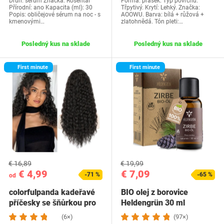
Druh: sérum Značka: Rosental
Forma: prášek. Typ povrchu:
Přírodní: ano Kapacita (ml): 30
Třpytivý. Krytí: Lehký. Značka:
Popis: obličejové sérum na noc - s
AOOWU. Barva: bílá + růžová +
kmenovými…
zlatohnědá. Tón pleti:…
Posledný kus na sklade
Posledný kus na sklade
First minute
First minute
€ 16,89
€ 19,99
€ 4,99
€ 7,09
-71 %
-65 %
od
colorfulpanda kadeřavé
BIO olej z borovice
příčesky se šňůrkou pro
Heldengrün 30 ml
ženy, 45 cm…
(6×)
(97×)