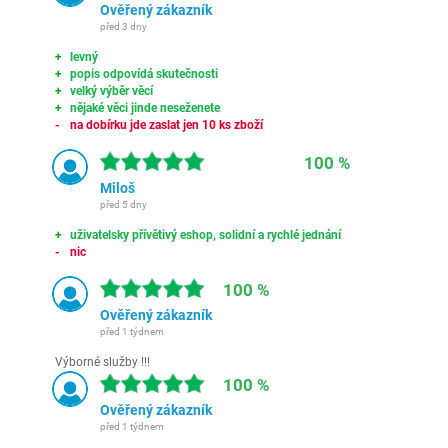
Ověřený zákazník
před 3 dny
levný
popis odpovídá skutečnosti
velký výběr věcí
nějaké věci jinde neseženete
na dobírku jde zaslat jen 10 ks zboží
100 %
Miloš
před 5 dny
uživatelsky přívětivý eshop, solidní a rychlé jednání
nic
100 %
Ověřený zákazník
před 1 týdnem
Výborné služby !!!
100 %
Ověřený zákazník
před 1 týdnem