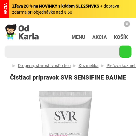
AKCIA
Zľava 20 % na NOVINKY s kódom SLE25NVKS
+ doprava
zdarma pri objednávke nad € 60
0
MENU
AKCIA
KOŠÍK
Drogéria, starostlivosť o telo
Kozmetika
Pleťová kozmet
Čistiaci prípravok SVR SENSIFINE BAUME