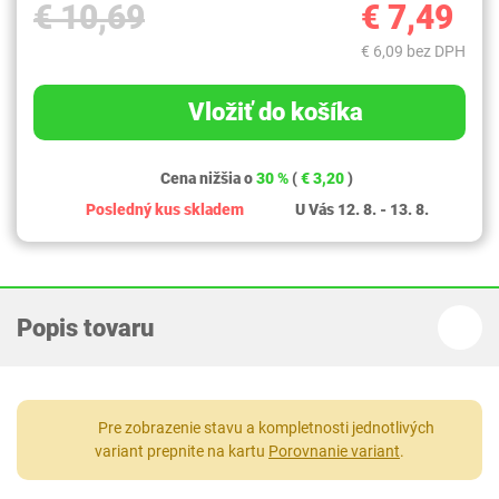
€ 10,69
€ 7,49
€ 6,09 bez DPH
Vložiť do košíka
Cena nižšia o
30 %
(
€ 3,20
)
Posledný kus skladem
U Vás 12. 8. - 13. 8.
Popis tovaru
Pre zobrazenie stavu a kompletnosti jednotlivých
variant prepnite na kartu
Porovnanie variant
.