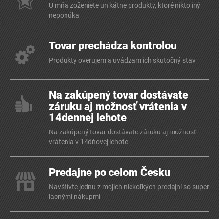
U mňa zoženiete unikátne produkty, ktoré nikto iný
neponúka
Tovar prechádza kontrolou
Produkty overujem a uvádzam ich skutočný stav
Na zakúpený tovar dostávate
záruku aj možnosť vrátenia v
14dennej lehote
Na zakúpený tovar dostávate záruku aj možnosť
vrátenia v 14dňovej lehote
Predajne po celom Česku
Navštívte jednu z mojich niekoľkých predajní so super
lacnými nákupmi