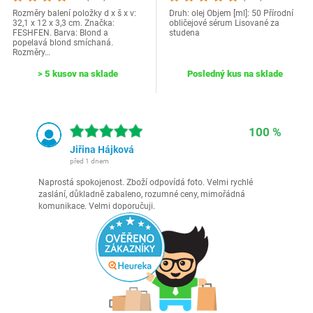
Rozměry balení položky d x š x v:
Druh: olej Objem [ml]: 50 Přírodní
32,1 x 12 x 3,3 cm. Značka:
obličejové sérum Lisované za
FESHFEN. Barva: Blond a
studena
popelavá blond smíchaná.
Rozměry…
> 5 kusov na sklade
Posledný kus na sklade
100 %
Jiřina Hájková
před 1 dnem
Naprostá spokojenost. Zboží odpovídá foto. Velmi rychlé
zaslání, důkladně zabaleno, rozumné ceny, mimořádná
komunikace. Velmi doporučuji.