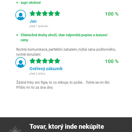
supr obchod
100 %
Jan
před 1 týdnem
Všemožné druhy zboží, stav odpovídá popisu a luxusní
ceny.
Rychlá komunikace, perfektní zabalení, nízká cena poštovného,
rychlé doručení.
100 %
Ověřený zákazník
před 2 týdny
Žádné triky ani fígle, to co slibuje, to pošle... Tohle se mi líbí.
Přišlo mi to za dva dny.
Tovar, ktorý inde nekúpite