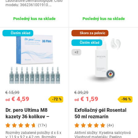
Laboratoire Dermatologique. Číslo
modelu: 3662361001910.…
Posledný kus na sklade
Posledný kus na sklade
Čistím sklad
Skoro za polovic
Čistím sklad
+2
€ 15,99
€ 39,29
€ 4,59
€ 1,59
-72 %
-96 %
od
od
Dr. pero Ultima M8
Exfoliačný gél Rosental
kazety 36 kolíkov –
50 ml rozmarín
balenie po 10 ks pre…
(17×)
(4×)
Rozměry zabalené položky d x š x
Aktivní složky: Kyselina salicylová
v: 11,9 x 9,2 x 4,2 cm. Rozměry
Vlastnost materiálu: Peeling