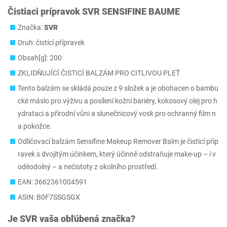
Čistiaci prípravok SVR SENSIFINE BAUME
Značka:
SVR
Druh: čistící přípravek
Obsah[g]: 200
ZKLIDŇUJÍCÍ ČISTICÍ BALZÁM PRO CITLIVOU PLEŤ
Tento balzám se skládá pouze z 9 složek a je obohacen o bambu
cké máslo pro výživu a posílení kožní bariéry, kokosový olej pro h
ydrataci a přírodní vůni a slunečnicový vosk pro ochranný film n
a pokožce.
Odličovací balzám Sensifine Makeup Remover Balm je čisticí příp
ravek s dvojitým účinkem, který účinně odstraňuje make-up – i v
oděodolný – a nečistoty z okolního prostředí.
EAN: 3662361004591
ASIN: B0F7SSGSGX
Je
SVR
vaša obľúbená značka?