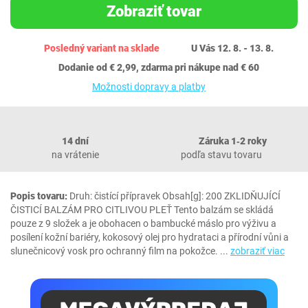
Zobraziť tovar
Posledný variant na sklade
U Vás 12. 8. - 13. 8.
Dodanie od € 2,99, zdarma pri nákupe nad € 60
Možnosti dopravy a platby
14 dní
Záruka 1‐2 roky
na vrátenie
podľa stavu tovaru
Popis tovaru:
Druh: čistící přípravek Obsah[g]: 200 ZKLIDŇUJÍCÍ
ČISTICÍ BALZÁM PRO CITLIVOU PLEŤ Tento balzám se skládá
pouze z 9 složek a je obohacen o bambucké máslo pro výživu a
posílení kožní bariéry, kokosový olej pro hydrataci a přírodní vůni a
slunečnicový vosk pro ochranný film na pokožce.
...
zobraziť viac