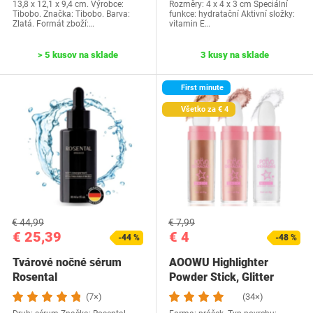
13,8 x 12,1 x 9,4 cm. Výrobce:
Rozměry: 4 x 4 x 3 cm Speciální
Tibobo. Značka: Tibobo. Barva:
funkce: hydratační Aktivní složky:
Zlatá. Formát zboží:…
vitamin E…
> 5 kusov na sklade
3 kusy na sklade
First minute
Všetko za € 4
€ 44,99
€ 7,99
€ 25,39
€ 4
-44 %
-48 %
Tvárové nočné sérum
AOOWU Highlighter
Rosental
Powder Stick, Glitter
Patting Powder,…
(7×)
(34×)