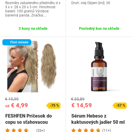
Rozměry zabaleného předmětu d x
Druh: olej Objem [ml]: 30
š x v: 28 x 20 x 3 cm. Hmotnost
balení: 100 gramů Výrobce:
barevná panda. Značka:…
3 kusy na sklade
Posledný kus na sklade
First minute
€ 19,99
€ 33,89
€ 4,99
€ 14,59
-75 %
-57 %
od
FESHFEN Príčesok do
Sérum Hebeso z
copu so sťahovacou
kaktusových jadier 50 ml
šnúrkou, 45 cm…
(26×)
(11×)