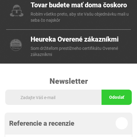
Tovar budete mať doma čoskoro
Robím všetko preto, aby ste Vašu objednávku mali u
seba čo najskôr
Heureka Overené zákazníkmi
Som držiteľom prestížneho certifikátu Overené
zákazníkmi
Newsletter
Odoslať
Referencie a recenzie