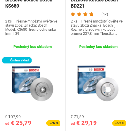
KS680
BD221
(4×)
2 ks – Přesné množství ověřte ve
2 ks – Přesné množství ověřte ve
stavu zboží Značka: Bosch
stavu zboží Značka: Bosch
Model: KS680 třecí plochu šířka
Rozměry brzdových kotoučů:
[mm]: 39
průměr 237,8 mm Tloušťka:…
Posledný kus skladem
Posledný kus skladem
Čistím sklad
€ 107,99
€ 71,59
€ 25,79
€ 29,19
-76 %
-59 %
od
od