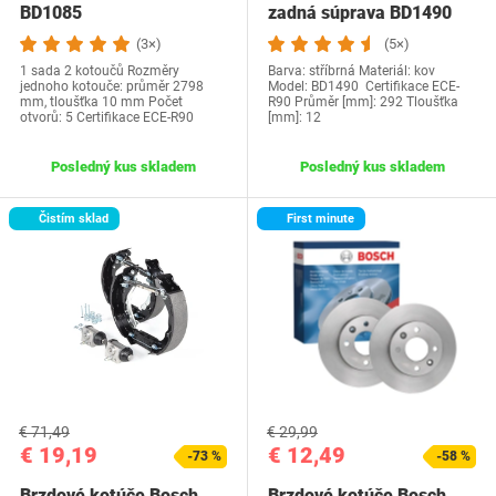
BD1085
zadná súprava BD1490
(3×)
(5×)
1 sada 2 kotoučů Rozměry
Barva: stříbrná Materiál: kov
jednoho kotouče: průměr 2798
Model: BD1490 Certifikace ECE-
mm, tloušťka 10 mm Počet
R90 Průměr [mm]: 292 Tloušťka
otvorů: 5 Certifikace ECE-R90
[mm]: 12
Posledný kus skladem
Posledný kus skladem
Čistím sklad
First minute
€ 71,49
€ 29,99
€ 19,19
€ 12,49
-73 %
-58 %
Brzdové kotúče Bosch
Brzdové kotúče Bosch