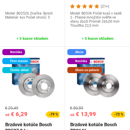
(21×)
Model: BD2526 Značka: Bosch
Model: BD536 Počet kusů v sadě:
Materiál: kov Počet otvorů: 5
2 - Přesné množství ověřte ve
stavu zboží Průměr 266,00 mm
Tloušťka 22,0 mm
> 5 kusov skladem
> 5 kusov skladem
Novinka
Akcia
First minute
Novinka
Čistím sklad
Skoro za polovic
€ 29,49
€ 50,59
€ 6,29
€ 13,99
-79 %
-72 %
od
od
Brzdové kotúče Bosch
Brzdové kotúče Bosch