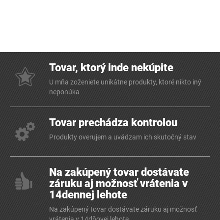
Tovar, ktorý inde nekúpite
U mňa zoženiete unikátne produkty, ktoré nikto iný
neponúka
Tovar prechádza kontrolou
Produkty overujem a uvádzam ich skutočný stav
Na zakúpený tovar dostávate
záruku aj možnosť vrátenia v
14dennej lehote
Na zakúpený tovar dostávate záruku aj možnosť
vrátenia v 14dňovej lehote