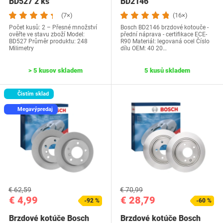
BD527 2 ks
BD2146
(7×)
(16×)
Počet kusů: 2 – Přesné množství
Bosch BD2146 brzdové kotouče -
ověřte ve stavu zboží Model:
přední náprava - certifikace ECE-
BD527 Průměr produktu: 248
R90 Materiál: legovaná ocel Číslo
Milimetry
dílu OEM‎: 40 20…
> 5 kusov skladem
5 kusů skladem
Čistím sklad
Megavýpredaj
€ 62,59
€ 70,99
€ 4,99
€ 28,79
-92 %
-60 %
Brzdové kotúče Bosch
Brzdové kotúče Bosch