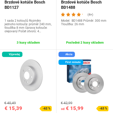
Brzdové kotúče Bosch
Brzdové kotúče Bosch
BD1127
BD1488
(4×)
1 sada 2 kotoučů Rozměry
Model: BD1488 Průměr: 300 mm
jednoho kotouče: průměr 240 mm,
Tloušťka: 26 mm
tloušťka 8 mm Úprava kotouče:
olejovaný Počet otvorů: 4…
3 kusy skladem
Posledné 2 kusy skladem
Výpredaj
Akcia
First minute
€ 40,49
€ 42,99
€ 15,39
€ 15,99
-62 %
-63 %
od