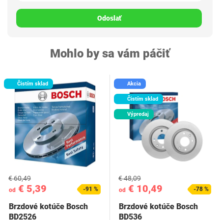
Odoslať
Mohlo by sa vám páčiť
Čistím sklad
Akcia
Čistím sklad
Výpredaj
€ 60,49
€ 48,09
€ 5,39
€ 10,49
-91 %
-78 %
od
od
Brzdové kotúče Bosch
Brzdové kotúče Bosch
BD2526
BD536