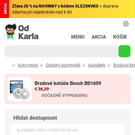
AKCIA
Zľava 20 % na NOVINKY s kódom SLE25NVKS
+ doprava
zdarma pri objednávke nad € 60
0
MENU
AKCIA
KOŠÍK
Auto-moto
Osobný automobil
Autodiely
Brzdové ko
Brzdové kotúče Bosch BD1609
€ 36,29