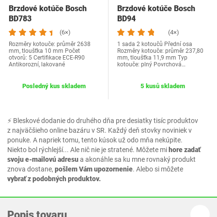
Brzdové kotúče Bosch
Brzdové kotúče Bosch
BD783
BD94
(6×)
(4×)
Rozměry kotouče: průměr 2638
1 sada 2 kotoučů Přední osa
mm, tloušťka 10 mm Počet
Rozměry kotouče: průměr 237,80
otvorů: 5 Certifikace ECE-R90
mm, tloušťka 11,9 mm Typ
Antikorozní, lakované
kotouče: plný Povrchová…
Posledný kus skladem
5 kusů skladem
⚡ Bleskové dodanie do druhého dňa pre desiatky tisíc produktov
z najväčšieho online bazáru v SR. Každý deň stovky noviniek v
ponuke. A napriek tomu, tento kúsok už odo mňa nekúpite.
Niekto bol rýchlejší... Ale nič nie je stratené. Môžete mi
hore zadať
svoju e-mailovú adresu
a akonáhle sa ku mne rovnaký produkt
znova dostane,
pošlem Vám upozornenie
. Alebo si môžete
vybrať z podobných produktov.
Popis tovaru