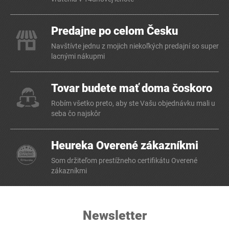
Predajne po celom Česku
Navštívte jednu z mojich niekoľkých predajní so super
lacnými nákupmi
Tovar budete mať doma čoskoro
Robím všetko preto, aby ste Vašu objednávku mali u
seba čo najskôr
Heureka Overené zákazníkmi
Som držiteľom prestížneho certifikátu Overené
zákazníkmi
Newsletter