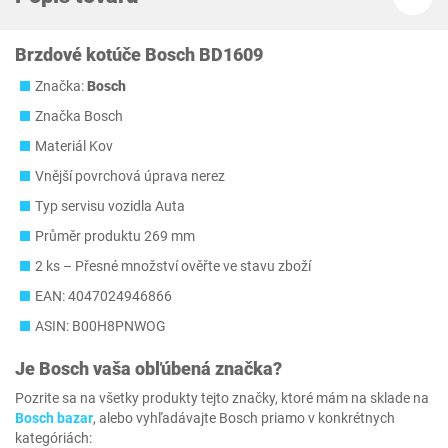
Brzdové kotúče Bosch BD1609
Značka:
Bosch
Značka Bosch
Materiál Kov
Vnější povrchová úprava nerez
Typ servisu vozidla Auta
Průměr produktu 269 mm
2 ks – Přesné množství ověřte ve stavu zboží
EAN: 4047024946866
ASIN: B00H8PNWOG
Je
Bosch
vaša obľúbená značka?
Pozrite sa na všetky produkty tejto značky, ktoré mám na sklade na
Bosch bazar
, alebo vyhľadávajte Bosch priamo v konkrétnych
kategóriách: