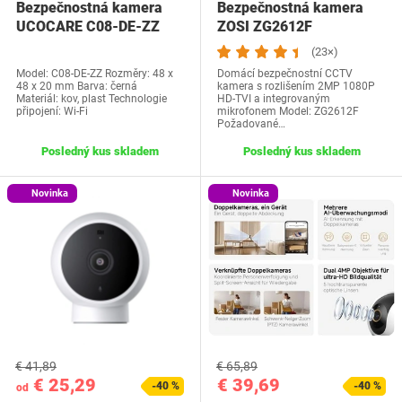
Bezpečnostná kamera
Bezpečnostná kamera
UCOCARE C08-DE-ZZ
ZOSI ZG2612F
(23×)
Model: C08-DE-ZZ Rozměry: 48 x
Domácí bezpečnostní CCTV
48 x 20 mm Barva: černá
kamera s rozlišením 2MP 1080P
Materiál: kov, plast Technologie
HD-TVI a integrovaným
připojení: Wi-Fi
mikrofonem Model: ZG2612F
Požadované…
Posledný kus skladem
Posledný kus skladem
Novinka
Novinka
€ 41,89
€ 65,89
€ 25,29
€ 39,69
-40 %
-40 %
od