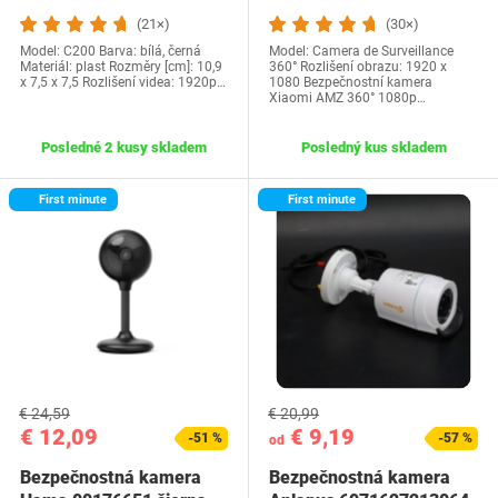
(21×)
(30×)
Model: C200 Barva: bílá, černá
Model: ‎Camera de Surveillance
Materiál: plast Rozměry [cm]: 10,9
360° Rozlišení obrazu: 1920 x
x 7,5 x 7,5 Rozlišení videa: 1920p…
1080 Bezpečnostní kamera
Xiaomi AMZ 360° 1080p…
Posledné 2 kusy skladem
Posledný kus skladem
First minute
First minute
€ 24,59
€ 20,99
€ 12,09
€ 9,19
-51 %
-57 %
od
Bezpečnostná kamera
Bezpečnostná kamera