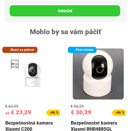
Odoslať
Mohlo by sa vám páčiť
Skoro za polovic
First minute
€ 42,99
€ 56,29
€ 23,29
€ 30,39
-46 %
-46 %
od
Bezpečnostná kamera
Bezpečnostní kamera
Xiaomi C200
Xiaomi BHR4885GL