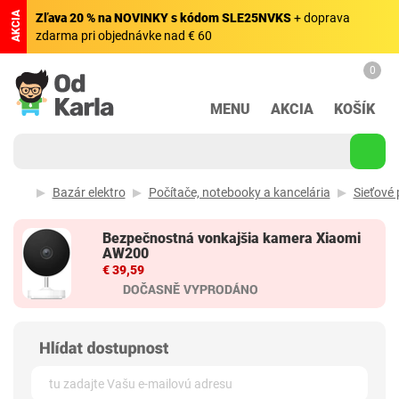
AKCIA
Zľava 20 % na NOVINKY s kódom SLE25NVKS
+ doprava
zdarma pri objednávke nad € 60
0
MENU
AKCIA
KOŠÍK
Bazár elektro
Počítače, notebooky a kancelária
Sieťové 
Bezpečnostná vonkajšia kamera Xiaomi
AW200
€ 39,59