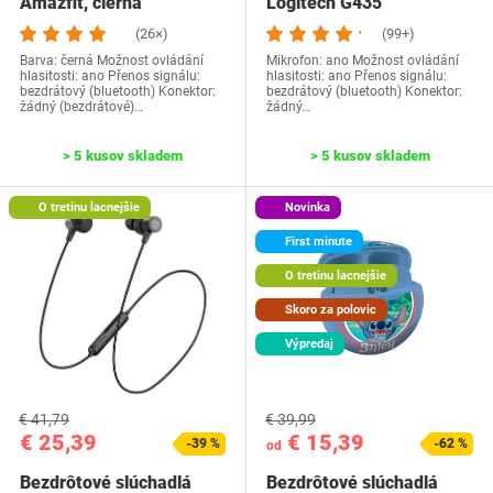
Amazfit, čierna
Logitech G435
(26×)
(99+)
Barva: černá Možnost ovládání
Mikrofon: ano Možnost ovládání
hlasitosti: ano Přenos signálu:
hlasitosti: ano Přenos signálu:
bezdrátový (bluetooth) Konektor:
bezdrátový (bluetooth) Konektor:
žádný (bezdrátové)…
žádný…
> 5 kusov skladem
> 5 kusov skladem
O tretinu lacnejšie
Novinka
First minute
O tretinu lacnejšie
Skoro za polovic
Výpredaj
€ 41,79
€ 39,99
€ 25,39
€ 15,39
-39 %
-62 %
od
Bezdrôtové slúchadlá
Bezdrôtové slúchadlá