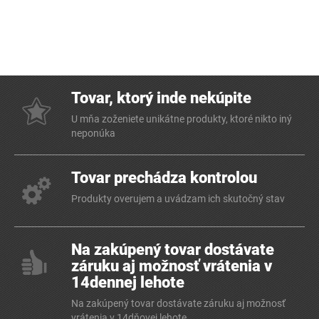
Tovar, ktorý inde nekúpite
U mňa zoženiete unikátne produkty, ktoré nikto iný
neponúka
Tovar prechádza kontrolou
Produkty overujem a uvádzam ich skutočný stav
Na zakúpený tovar dostávate
záruku aj možnosť vrátenia v
14dennej lehote
Na zakúpený tovar dostávate záruku aj možnosť
vrátenia v 14dňovej lehote