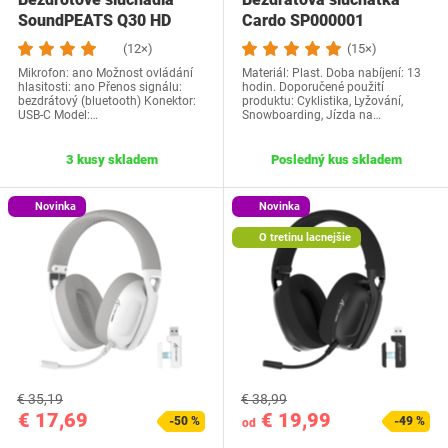
SoundPEATS Q30 HD
Cardo SP000001
čierne
(12×)
(15×)
Mikrofon: ano Možnost ovládání
Materiál: Plast. Doba nabíjení: 13
hlasitosti: ano Přenos signálu:
hodin. Doporučené použití
bezdrátový (bluetooth) Konektor:
produktu: Cyklistika, Lyžování,
USB-C Model:…
Snowboarding, Jízda na…
3 kusy skladem
Posledný kus skladem
Novinka
Novinka
O tretinu lacnejšie
€ 35,19
€ 38,99
€ 17,69
€ 19,99
-50 %
-49 %
od