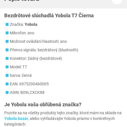
Bezdrôtové slúchadlá Yobola T7 Čierna
Značka:
Yobola
Mikrofon: ano
Možnost ovládání hlasitosti: ano
Přenos signálu: bezdrátový (bluetooth)
Konektor: žádný (bezdrátové)
Model: T7
barva: černá
EAN: 6975200460005
ASIN: B09LCXCK88
Je
Yobola
vaša obľúbená značka?
Pozrite sa na všetky produkty tejto značky, ktoré mám na sklade na
Yobola bazar
, alebo vyhľadávajte Yobola priamo v konkrétnych
kategóriách: