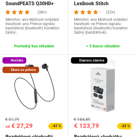
SoundPEATS Q30HD+
Lexibook Stitch
(38×)
(22×)
Mikrofon: ano Možnost ovládání
Mikrofon: ano Možnost ovládání
hlasitosti: ano Přenos signálu:
hlasitosti: ne Přenos signálu:
bezdrátový (bluetooth) Konektor:
bezdrátový (bluetooth) Konektor:
žádný…
žádný (bezdrátové)…
Posledný kus skladem
> 5 kusov skladem
Novinka
Doprava zdarma
Skoro za polovic
€ 51,79
€ 184,49
€ 27,29
€ 123,79
-47 %
-33 %
od
Bezdrôtové slúchadlá
Bezdrátová sluchátka