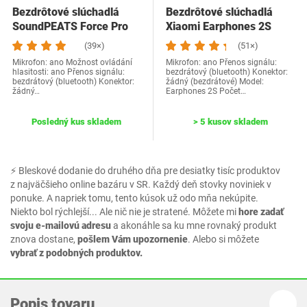
Bezdrôtové slúchadlá
Bezdrôtové slúchadlá
SoundPEATS Force Pro
Xiaomi Earphones 2S
(39×)
(51×)
Mikrofon: ano Možnost ovládání
Mikrofon: ano Přenos signálu:
hlasitosti: ano Přenos signálu:
bezdrátový (bluetooth) Konektor:
bezdrátový (bluetooth) Konektor:
žádný (bezdrátové) Model:
žádný…
Earphones 2S Počet…
Posledný kus skladem
> 5 kusov skladem
⚡ Bleskové dodanie do druhého dňa pre desiatky tisíc produktov
z najväčšieho online bazáru v SR. Každý deň stovky noviniek v
ponuke. A napriek tomu, tento kúsok už odo mňa nekúpite.
Niekto bol rýchlejší... Ale nič nie je stratené. Môžete mi
hore zadať
svoju e-mailovú adresu
a akonáhle sa ku mne rovnaký produkt
znova dostane,
pošlem Vám upozornenie
. Alebo si môžete
vybrať z podobných produktov.
Popis tovaru