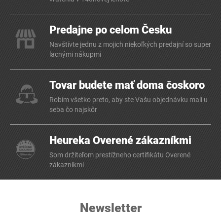
Predajne po celom Česku
Navštívte jednu z mojich niekoľkých predajní so super
lacnými nákupmi
Tovar budete mať doma čoskoro
Robím všetko preto, aby ste Vašu objednávku mali u
seba čo najskôr
Heureka Overené zákazníkmi
Som držiteľom prestížneho certifikátu Overené
zákazníkmi
Newsletter