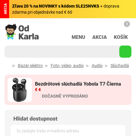
AKCIA
Zľava 20 % na NOVINKY s kódom SLE25NVKS
+ doprava
zdarma pri objednávke nad € 60
0
MENU
AKCIA
KOŠÍK
Bazár elektro
Foto, video, audio
Audio
Slúchadlá
Bezdrôtové slúchadlá Yobola T7 Čierna
€ 4