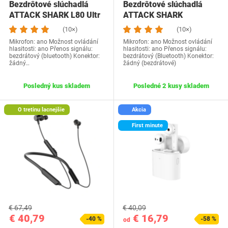
Bezdrôtové slúchadlá
Bezdrôtové slúchadlá
ATTACK SHARK L80 Ultr
ATTACK SHARK
(10×)
(10×)
Mikrofon: ano Možnost ovládání
Mikrofon: ano Možnost ovládání
hlasitosti: ano Přenos signálu:
hlasitosti: ano Přenos signálu:
bezdrátový (bluetooth) Konektor:
bezdrátový (Bluetooth) Konektor:
žádný…
žádný (bezdrátové)
Posledný kus skladem
Posledné 2 kusy skladem
O tretinu lacnejšie
Akcia
First minute
€ 67,49
€ 40,09
€ 40,79
€ 16,79
-40 %
-58 %
od