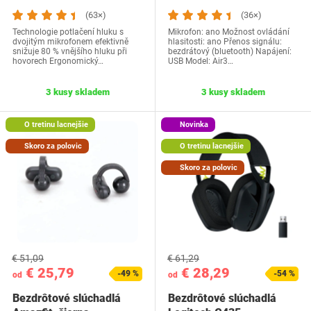
(63×)
(36×)
Technologie potlačení hluku s
Mikrofon: ano Možnost ovládání
dvojitým mikrofonem efektivně
hlasitosti: ano Přenos signálu:
snižuje 80 % vnějšího hluku při
bezdrátový (bluetooth) Napájení:
hovorech Ergonomický…
USB Model: Air3…
3 kusy skladem
3 kusy skladem
O tretinu lacnejšie
Novinka
Skoro za polovic
O tretinu lacnejšie
Skoro za polovic
€ 51,09
€ 61,29
€ 25,79
€ 28,29
-49 %
-54 %
od
od
Bezdrôtové slúchadlá
Bezdrôtové slúchadlá