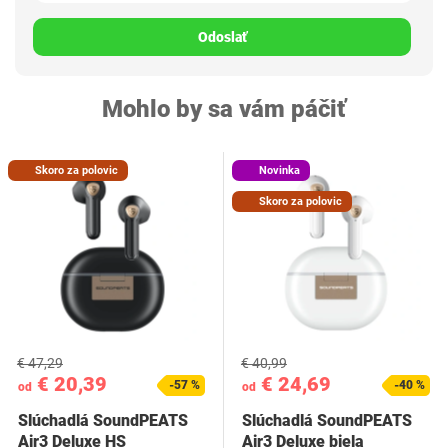
Odoslať
Mohlo by sa vám páčiť
Skoro za polovic
Novinka
Skoro za polovic
€ 47,29
€ 40,99
€ 20,39
€ 24,69
-57 %
-40 %
od
od
Slúchadlá SoundPEATS
Slúchadlá SoundPEATS
Air3 Deluxe HS
Air3 Deluxe biela