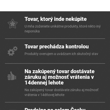
Tovar, ktorý inde nekúpite
U mňa zoženiete unikátne produkty, ktoré nikto iný
neponúka
Tovar prechádza kontrolou
Produkty overujem a uvádzam ich skutočný stav
Na zakúpený tovar dostávate
záruku aj možnosť vrátenia v
14dennej lehote
Na zakúpený tovar dostávate záruku aj možnosť
vrátenia v 14dňovej lehote