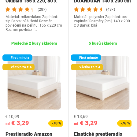
Oldbiao 155 x 220, 80 x
DUANDUAN 140 x 200 cm
80cm
(28×)
(43×)
Materiál: mikrovlákno Zapínání:
Materiál: polyester Zapínání: bez
zip Barva: bílá, šedá Rozměr
zapínání Rozměry [cm]: 140 x 200
povlečení na peřinu: 155 x 220 cm
x 3 Barva: bílá
Rozměr povlečení…
Posledné 2 kusy skladem
5 kusů skladem
First minute
First minute
Všetko za € 4
Všetko za € 4
€ 10,99
€ 13,69
€ 3,29
€ 3,29
-70 %
-76 %
od
od
Prestieradlo Amazon
Elastické prestieradlo