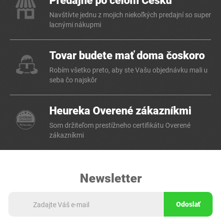
Predajne po celom Česku
Navštívte jednu z mojich niekoľkých predajní so super
lacnými nákupmi
Tovar budete mať doma čoskoro
Robím všetko preto, aby ste Vašu objednávku mali u
seba čo najskôr
Heureka Overené zákazníkmi
Som držiteľom prestížneho certifikátu Overené
zákazníkmi
Newsletter
Odoslať