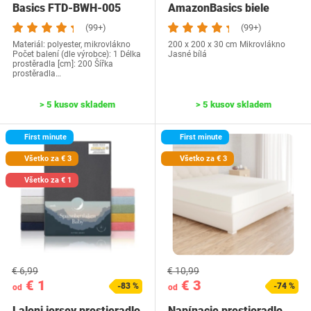
Basics FTD-BWH-005
AmazonBasics biele
(99+)
(99+)
Materiál: polyester, mikrovlákno
200 x 200 x 30 cm Mikrovlákno
Počet balení (dle výrobce): 1 Délka
Jasné bílá
prostěradla [cm]: 200 Šířka
prostěradla…
> 5 kusov skladem
> 5 kusov skladem
First minute
First minute
Všetko za € 3
Všetko za € 3
Všetko za € 1
€ 6,99
€ 10,99
€ 1
€ 3
-83 %
-74 %
od
od
Laleni jersey prestieradlo
Napínacie prestieradlo