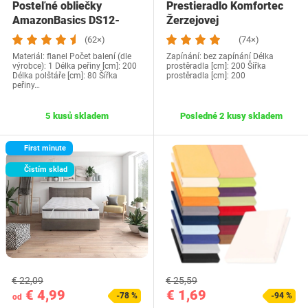
Posteľné obliečky
Prestieradlo Komfortec
AmazonBasics DS12-
Žerzejovej
BEG-001
(62×)
(74×)
Materiál: flanel Počet balení (dle
Zapínání: bez zapínání Délka
výrobce): 1 Délka peřiny [cm]: 200
prostěradla [cm]: 200 Šířka
Délka polštáře [cm]: 80 Šířka
prostěradla [cm]: 200
peřiny…
5 kusů skladem
Posledné 2 kusy skladem
First minute
Čistím sklad
€ 22,09
€ 25,59
€ 4,99
€ 1,69
-78 %
-94 %
od