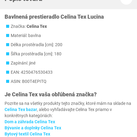
Bavlnená prestieradlo Celina Tex Lucina
Značka:
Celina Tex
Materiál: bavlna
Délka prostěradla [cm]: 200
Šířka prostěradla [cm]: 180
Zapínání: jiné
EAN: 4250476530433
ASIN: B00T4EPITQ
Je
Celina Tex
vaša obľúbená značka?
Pozrite sa na všetky produkty tejto značky, ktoré mám na sklade na
Celina Tex bazar
, alebo vyhľadávajte Celina Tex priamo v
konkrétnych kategóriách:
Dom a záhrada Celina Tex
Bývanie a doplnky Celina Tex
Bytový textil Celina Tex