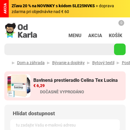
AKCIA
Zľava 20 % na NOVINKY s kódom SLE25NVKS
+ doprava
zdarma pri objednávke nad € 60
0
MENU
AKCIA
KOŠÍK
Dom a záhrada
Bývanie a doplnky
Bytový textil
Post
Bavlnená prestieradlo Celina Tex Lucina
€ 6,29