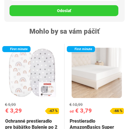
Odoslať
Mohlo by sa vám páčiť
First minute
First minute
€ 9,99
€ 10,99
€ 3,29
€ 3,79
-67 %
-66 %
od
Ochranné prestieradlo
Prestieradlo
pre bábätko Balenie po 2
AmazonBasics Super