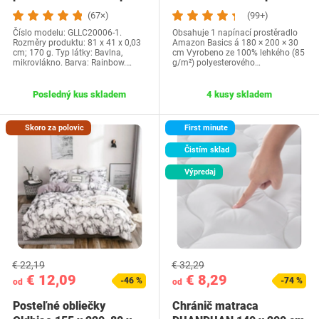
kusoch,…
King FTD-BWH-
(67×)
(99+)
Číslo modelu: GLLC20006-1.
Obsahuje 1 napínací prostěradlo
Rozměry produktu: 81 x 41 x 0,03
Amazon Basics á 180 × 200 × 30
cm; 170 g. Typ látky: Bavlna,
cm Vyrobeno ze 100% lehkého (85
mikrovlákno. Barva: Rainbow.…
g/m²) polyesterového…
Posledný kus skladem
4 kusy skladem
Skoro za polovic
First minute
Čistím sklad
Výpredaj
€ 22,19
€ 32,29
€ 12,09
€ 8,29
-46 %
-74 %
od
od
Posteľné obliečky
Chránič matraca