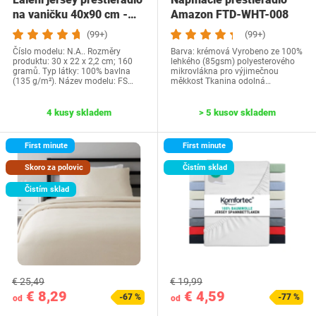
na vaničku 40x90 cm -…
Amazon FTD-WHT-008
(99+)
(99+)
Číslo modelu: N.A.. Rozměry
Barva: krémová Vyrobeno ze 100%
produktu: 30 x 22 x 2,2 cm; 160
lehkého (85gsm) polyesterového
gramů. Typ látky: 100% bavlna
mikrovlákna pro výjimečnou
(135 g/m²). Název modelu: FS…
měkkost Tkanina odolná…
4 kusy skladem
> 5 kusov skladem
First minute
First minute
Skoro za polovic
Čistím sklad
Čistím sklad
€ 25,49
€ 19,99
€ 8,29
€ 4,59
-67 %
-77 %
od
od