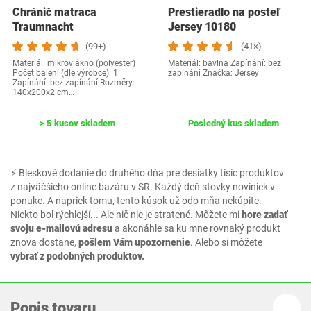
Chránič matraca
Prestieradlo na posteľ
Traumnacht
Jersey 10180
03881712143
(99+)
(41×)
Materiál: mikrovlákno (polyester)
Materiál: bavlna Zapínání: bez
Počet balení (dle výrobce): 1
zapínání Značka: Jersey
Zapínání: bez zapínání Rozměry:
140x200x2 cm…
> 5 kusov skladem
Posledný kus skladem
⚡ Bleskové dodanie do druhého dňa pre desiatky tisíc produktov
z najväčšieho online bazáru v SR. Každý deň stovky noviniek v
ponuke. A napriek tomu, tento kúsok už odo mňa nekúpite.
Niekto bol rýchlejší... Ale nič nie je stratené. Môžete mi
hore zadať
svoju e-mailovú adresu
a akonáhle sa ku mne rovnaký produkt
znova dostane,
pošlem Vám upozornenie
. Alebo si môžete
vybrať z podobných produktov.
Popis tovaru