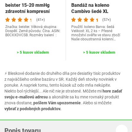
beister 15-20 mmHg
Bandáž na koleno
zdravotní kompresní
Cambivo šedé XL
punčochy pro ženy…
(41×)
(57×)
Značka: beister. Věková skupina:
Použití: koleno Barva: šedá
Dospělí. Země původu: Čína. ASIN:
Velikost: XL 2 ks – Přesné
B0CXXDVCSB. Rozměry balení ‏ :
množství ověřte ve stavu zboží
Naše oboustranná kolenní…
> 5 kusov skladem
> 5 kusov skladem
⚡ Bleskové dodanie do druhého dňa pre desiatky tisíc produktov
z najväčšieho online bazáru v SR. Každý deň stovky noviniek v
ponuke. A napriek tomu, tento kúsok už odo mňa nekúpite.
Niekto bol rýchlejší... Ale nič nie je stratené. Môžete mi
hore zadať
svoju e-mailovú adresu
a akonáhle sa ku mne rovnaký produkt
znova dostane,
pošlem Vám upozornenie
. Alebo si môžete
vybrať z podobných produktov.
Popis tovaru