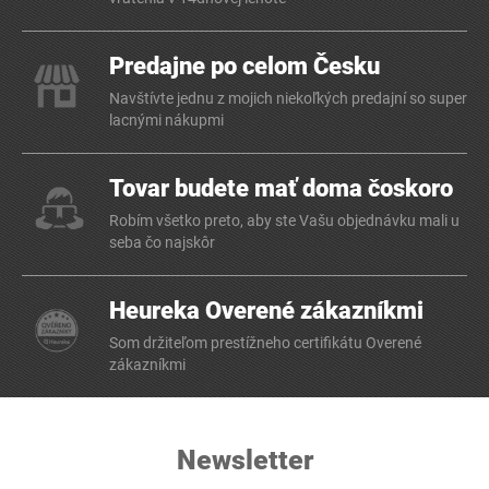
Predajne po celom Česku
Navštívte jednu z mojich niekoľkých predajní so super
lacnými nákupmi
Tovar budete mať doma čoskoro
Robím všetko preto, aby ste Vašu objednávku mali u
seba čo najskôr
Heureka Overené zákazníkmi
Som držiteľom prestížneho certifikátu Overené
zákazníkmi
Newsletter