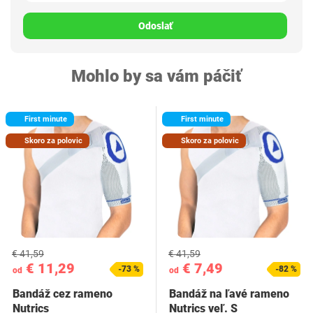
Odoslať
Mohlo by sa vám páčiť
First minute
First minute
Skoro za polovic
Skoro za polovic
€ 41,59
€ 41,59
€ 11,29
€ 7,49
-73 %
-82 %
od
od
Bandáž cez rameno
Bandáž na ľavé rameno
Nutrics
Nutrics veľ. S