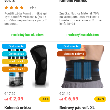
veľ. S
rameno Nutrics
(4×)
Použití: záda Formát: měkký gel
Značka: Nutrics Materiál: 70%
Typ: bandáže Velikost: S (65-85
polyester, 30% latex Velikost: L
cm) Vhodné pro dámy a pány Pro
Umístění: pravé rameno Rozměr
podporu…
[cm]: 28–31
Posledný kus skladem
Posledný kus skladem
First minute
First minute
Čistím sklad
Skoro za polovic
Všetko za € 4
Všetko za € 3
€ 17,29
€ 21,49
€ 2,09
€ 6,69
-88 %
-69 %
od
od
Kolenná ortéza
Bedrový pás veľ. XL