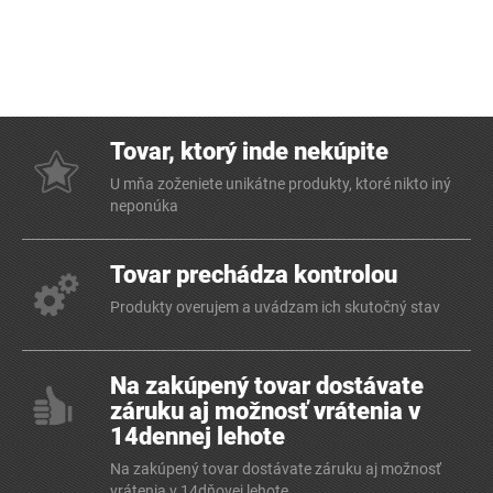
Tovar, ktorý inde nekúpite
U mňa zoženiete unikátne produkty, ktoré nikto iný
neponúka
Tovar prechádza kontrolou
Produkty overujem a uvádzam ich skutočný stav
Na zakúpený tovar dostávate
záruku aj možnosť vrátenia v
14dennej lehote
Na zakúpený tovar dostávate záruku aj možnosť
vrátenia v 14dňovej lehote