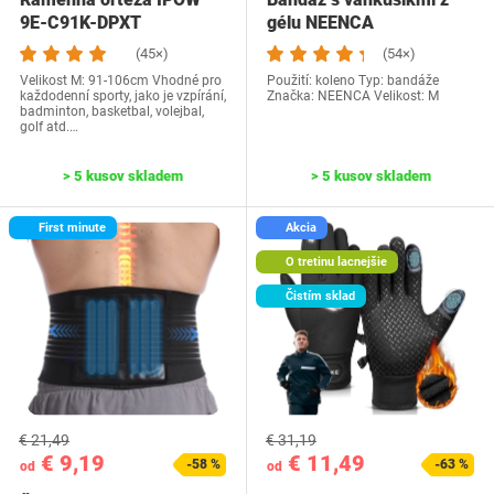
9E-C91K-DPXT
gélu NEENCA
(45×)
(54×)
Velikost M: 91-106cm Vhodné pro
Použití: koleno Typ: bandáže
každodenní sporty, jako je vzpírání,
Značka: NEENCA Velikost: M
badminton, basketbal, volejbal,
golf atd.…
> 5 kusov skladem
> 5 kusov skladem
First minute
Akcia
O tretinu lacnejšie
Čistím sklad
€ 21,49
€ 31,19
€ 9,19
€ 11,49
-58 %
-63 %
od
od