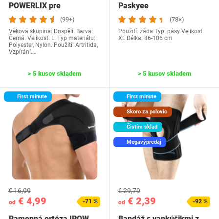
POWERLIX pre
Paskyee
ženy/muža, kompresná
(99+)
(78×)
podpora…
Věková skupina: Dospělí. Barva:
Použití: záda Typ: pásy Velikost:
Černá. Velikost: L. Typ materiálu:
XL Délka: 86-106 cm
Polyester, Nylon. Použití: Artritida,
Vzpírání.…
> 5 kusov skladem
> 5 kusov skladem
First minute
First minute
Skoro za polovic
Čistím sklad
Megavýpredaj
€ 16,99
€ 29,79
€ 4,99
€ 2,39
-71 %
-92 %
od
od
Ramenná ortéza IPOW
Bandáž s vankúšikmi z