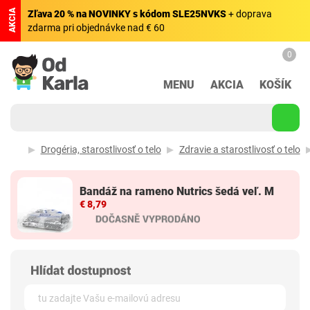
AKCIA
Zľava 20 % na NOVINKY s kódom SLE25NVKS
+ doprava
zdarma pri objednávke nad € 60
0
MENU
AKCIA
KOŠÍK
Drogéria, starostlivosť o telo
Zdravie a starostlivosť o telo
Bandáž na rameno Nutrics šedá veľ. M
€ 8,79