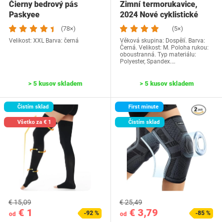
Čierny bedrový pás
Zimní termorukavice,
Paskyee
2024 Nové cyklistické
rukavice Muži…
(78×)
(5×)
Velikost: XXL Barva: černá
Věková skupina: Dospělí. Barva:
Černá. Velikost: M. Poloha rukou:
oboustranná. Typ materiálu:
Polyester, Spandex.…
> 5 kusov skladem
> 5 kusov skladem
Čistím sklad
First minute
Všetko za € 1
Čistím sklad
€ 15,09
€ 25,49
€ 1
€ 3,79
-92 %
-85 %
od
od