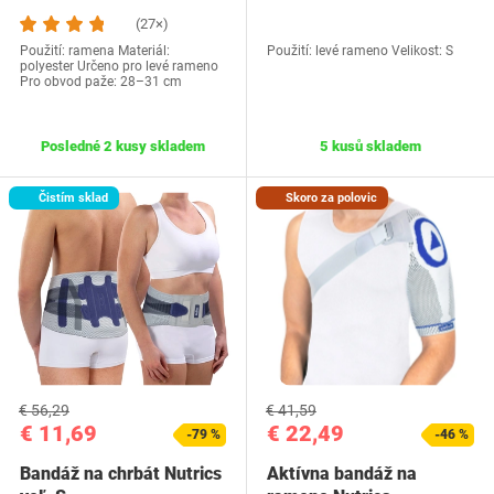
(27×)
Použití: ramena Materiál:
Použití: levé rameno Velikost: S
polyester Určeno pro levé rameno
Pro obvod paže: 28–31 cm
Posledné 2 kusy skladem
5 kusů skladem
Čistím sklad
Skoro za polovic
€ 56,29
€ 41,59
€ 11,69
€ 22,49
-79 %
-46 %
Bandáž na chrbát Nutrics
Aktívna bandáž na