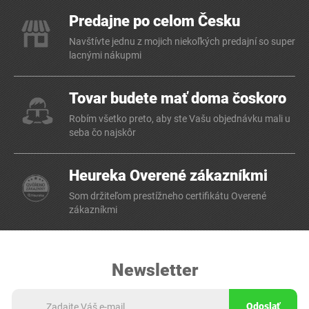
Predajne po celom Česku
Navštívte jednu z mojich niekoľkých predajní so super
lacnými nákupmi
Tovar budete mať doma čoskoro
Robím všetko preto, aby ste Vašu objednávku mali u
seba čo najskôr
Heureka Overené zákazníkmi
Som držiteľom prestížneho certifikátu Overené
zákazníkmi
Newsletter
Odoslať