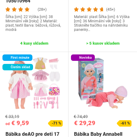
105010964
(28×)
(45×)
Šířka [cm]: 22 Výška [cm]: 38
Materiál: plast Šířka [cm]: 6 Výška
Minimální věk [roky]: 2 Materiál:
[cm]: 36 Minimální věk [roky]: 3
plast, textil Barva: béžová, růžová,
Stiskněte tlačítko na náhrdelníku
modrá
panenky…
4 kusy skladem
> 5 kusov skladem
First minute
Novinka
Čistím sklad
€ 33,19
€ 74,49
€ 9,59
€ 29,29
-71 %
-61 %
od
Bábika deAO pre deti 17
Bábika Baby Annabell