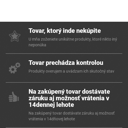
Tovar, ktorý inde nekúpite
U mňa zoženiete unikátne produkty, ktoré nikto iný
neponúka
Tovar prechádza kontrolou
Produkty overujem a uvádzam ich skutočný stav
Na zakúpený tovar dostávate
záruku aj možnosť vrátenia v
14dennej lehote
Na zakúpený tovar dostávate záruku aj možnosť
vrátenia v 14dňovej lehote