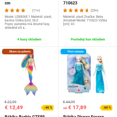
cm
710623
(11×)
(25×)
Model: ‎LD8806E-1 Materiál: plast,
Materiál: plast Značka: Baby
bavlna Výška [cm]: 36,5
Annabell Model: 710623 Výška
Popis: panenka má dlouhé řasy,
[cm]: 43
skleněné oči a…
4 kusy skladem
Posledný kus skladem
Skoro za polovic
First minute
€ 22,99
€ 44,99
€ 12,49
€ 17,89
-46 %
-60 %
od
Bábika Barbie GTF89
Bábika Disney Frozen