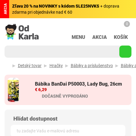
AKCIA
Zľava 20 % na NOVINKY s kódom SLE25NVKS
+ doprava
zdarma pri objednávke nad € 60
0
MENU
AKCIA
KOŠÍK
Detský tovar
Hračky
Bábiky a príslušenstvo
Bábiky 
Bábika BanDai P50003, Lady Bug, 26cm
€ 6,29