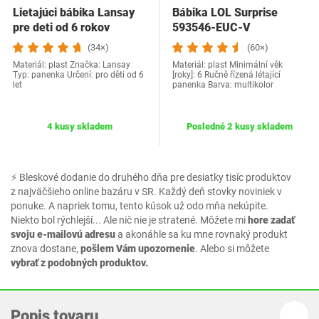
Lietajúci bábika Lansay
Bábika LOL Surprise
pre deti od 6 rokov
‎593546-EUC-V
(34×)
(60×)
Materiál: plast Značka: Lansay
Materiál: plast Minimální věk
Typ: panenka Určení: pro děti od 6
[roky]: 6 Ručně řízená létající
let
panenka Barva: multikolor
4 kusy skladem
Posledné 2 kusy skladem
⚡ Bleskové dodanie do druhého dňa pre desiatky tisíc produktov
z najväčšieho online bazáru v SR. Každý deň stovky noviniek v
ponuke. A napriek tomu, tento kúsok už odo mňa nekúpite.
Niekto bol rýchlejší... Ale nič nie je stratené. Môžete mi
hore zadať
svoju e-mailovú adresu
a akonáhle sa ku mne rovnaký produkt
znova dostane,
pošlem Vám upozornenie
. Alebo si môžete
vybrať z podobných produktov.
Popis tovaru