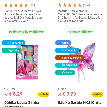
‎P50011
(99+)
(37×)
Pohyblivé ruce, nohy a hlava
Materiál: umělá hmota
Součástí balení je čelenka a
Model: ‎836392 Barva: vícebarevná
figurka králíčka Materiál: plast
S 10 herními funkcemi: Může pít,
Šířka [cm]: 6 Výška…
plakat, jíst, močit do…
Posledné 2 kusy skladem
> 5 kusov skladem
First minute
Akcia
Výpredaj
First minute
Skoro za polovic
Čistím sklad
Výpredaj
€ 23,79
€ 28,69
€ 8,29
€ 9,79
-65 %
-66 %
od
od
Bábika Laura Simba
Bábika Barbie HXJ10 víla