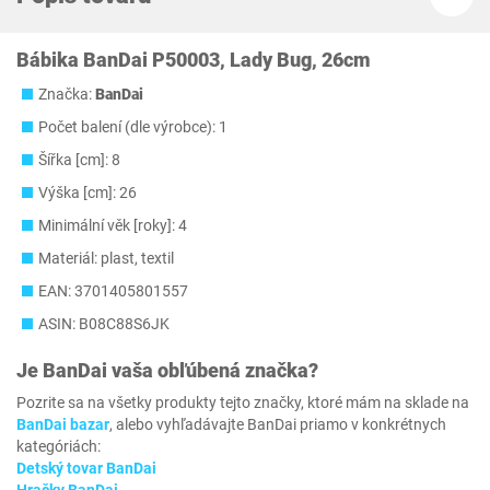
Bábika BanDai P50003, Lady Bug, 26cm
Značka:
BanDai
Počet balení (dle výrobce): 1
Šířka [cm]: 8
Výška [cm]: 26
Minimální věk [roky]: 4
Materiál: plast, textil
EAN: 3701405801557
ASIN: B08C88S6JK
Je
BanDai
vaša obľúbená značka?
Pozrite sa na všetky produkty tejto značky, ktoré mám na sklade na
BanDai bazar
, alebo vyhľadávajte BanDai priamo v konkrétnych
kategóriách:
Detský tovar BanDai