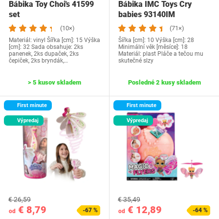
Bábika Toy Choi's 41599
Bábika IMC Toys Cry
set
babies 93140IM
(10×)
(71×)
Materiál: vinyl Šířka [cm]: 15 Výška
Šířka [cm]: 10 Výška [cm]: 28
[cm]: 32 Sada obsahuje: 2ks
Minimální věk [měsíce]: 18
panenek, 2ks dupaček, 2ks
Materiál: plast Pláče a tečou mu
čepiček, 2ks bryndák,…
skutečné slzy
> 5 kusov skladem
Posledné 2 kusy skladem
First minute
First minute
Výpredaj
Výpredaj
€ 26,59
€ 35,49
€ 8,79
€ 12,89
-67 %
-64 %
od
od