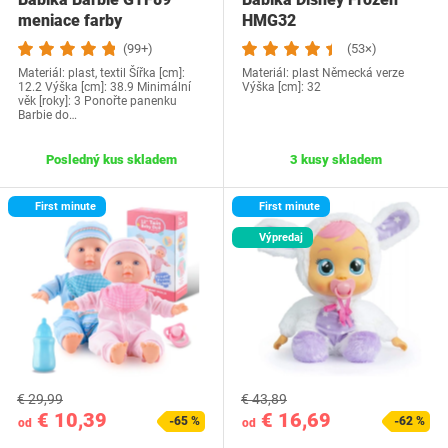
meniace farby
HMG32
(99+)
(53×)
Materiál: plast, textil Šířka [cm]:
Materiál: plast Německá verze
12.2 Výška [cm]: 38.9 Minimální
Výška [cm]: 32
věk [roky]: 3 Ponořte panenku
Barbie do…
Posledný kus skladem
3 kusy skladem
First minute
First minute
Výpredaj
€ 29,99
€ 43,89
€ 10,39
€ 16,69
-65 %
-62 %
od
od