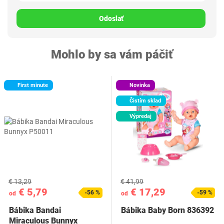
Odoslať
Mohlo by sa vám páčiť
First minute
Novinka
Čistím sklad
Výpredaj
€ 13,29
€ 41,99
€ 5,79
€ 17,29
-56 %
-59 %
od
od
Bábika Bandai
Bábika Baby Born 836392
Miraculous Bunnyx