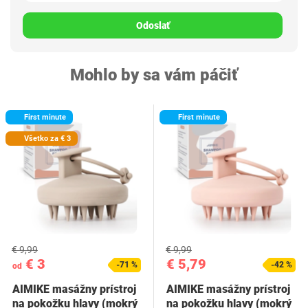
Odoslať
Mohlo by sa vám páčiť
First minute
First minute
Všetko za € 3
€ 9,99
€ 9,99
€ 3
€ 5,79
-71 %
-42 %
od
AIMIKE masážny prístroj
AIMIKE masážny prístroj
na pokožku hlavy (mokrý
na pokožku hlavy (mokrý