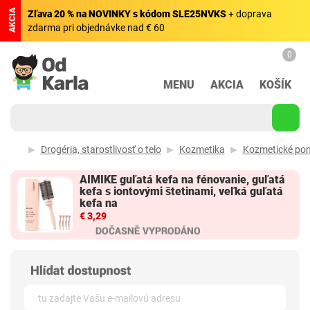
AKCIA
Zľava 20 % na NOVINKY s kódom SLE25NVKS
+ doprava
zdarma pri objednávke nad € 60
0
MENU
AKCIA
KOŠÍK
Drogéria, starostlivosť o telo
Kozmetika
Kozmetické po
AIMIKE guľatá kefa na fénovanie, guľatá
kefa s iontovými štetinami, veľká guľatá
kefa na
€ 3,29