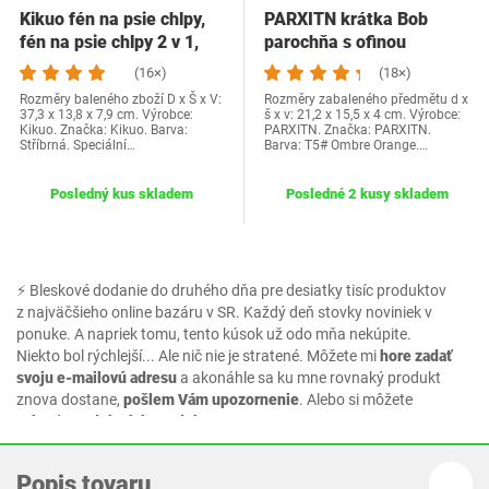
Kikuo fén na psie chlpy,
PARXITN krátka Bob
fén na psie chlpy 2 v 1,
parochňa s ofinou
fúkač na…
Prírodné Ombre…
(16×)
(18×)
Rozměry baleného zboží D x Š x V:
Rozměry zabaleného předmětu d x
37,3 x 13,8 x 7,9 cm. Výrobce:
š x v: 21,2 x 15,5 x 4 cm. Výrobce:
Kikuo. Značka: Kikuo. Barva:
PARXITN. Značka: PARXITN.
Stříbrná. Speciální…
Barva: T5# Ombre Orange.…
Posledný kus skladem
Posledné 2 kusy skladem
⚡ Bleskové dodanie do druhého dňa pre desiatky tisíc produktov
z najväčšieho online bazáru v SR. Každý deň stovky noviniek v
ponuke. A napriek tomu, tento kúsok už odo mňa nekúpite.
Niekto bol rýchlejší... Ale nič nie je stratené. Môžete mi
hore zadať
svoju e-mailovú adresu
a akonáhle sa ku mne rovnaký produkt
znova dostane,
pošlem Vám upozornenie
. Alebo si môžete
vybrať z podobných produktov.
Popis tovaru