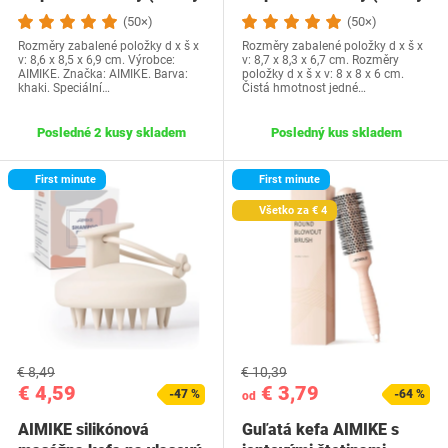
a suchý),…
a suchý),…
(50×)
(50×)
Rozměry zabalené položky d x š x
Rozměry zabalené položky d x š x
v: 8,6 x 8,5 x 6,9 cm. Výrobce:
v: 8,7 x 8,3 x 6,7 cm. Rozměry
AIMIKE. Značka: AIMIKE. Barva:
položky d x š x v: 8 x 8 x 6 cm.
khaki. Speciální…
Čistá hmotnost jedné…
Posledné 2 kusy skladem
Posledný kus skladem
First minute
First minute
Všetko za € 4
€ 8,49
€ 10,39
€ 4,59
€ 3,79
-47 %
-64 %
od
AIMIKE silikónová
Guľatá kefa AIMIKE s