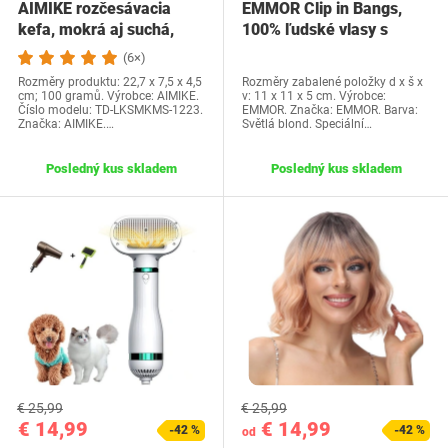
AIMIKE rozčesávacia
EMMOR Clip in Bangs,
kefa, mokrá aj suchá,
100% ľudské vlasy s
ventilovaná…
ofinou s 3…
(6×)
Rozměry produktu: 22,7 x 7,5 x 4,5
Rozměry zabalené položky d x š x
cm; 100 gramů. Výrobce: AIMIKE.
v: 11 x 11 x 5 cm. Výrobce:
Číslo modelu: TD-LKSMKMS-1223.
EMMOR. Značka: EMMOR. Barva:
Značka: AIMIKE.…
Světlá blond. Speciální…
Posledný kus skladem
Posledný kus skladem
€ 25,99
€ 25,99
€ 14,99
€ 14,99
-42 %
-42 %
od