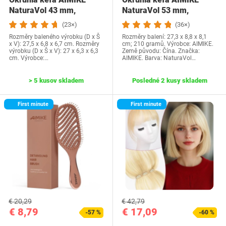
NaturaVol 43 mm,
NaturaVol 53 mm,
Profesionálna okrúhla…
Profesionálna okrúhla…
(23×)
(36×)
Rozměry baleného výrobku (D x Š
Rozměry balení: 27,3 x 8,8 x 8,1
x V): 27,5 x 6,8 x 6,7 cm. Rozměry
cm; 210 gramů. Výrobce: AIMIKE.
výrobku (D x Š x V): 27 x 6,3 x 6,3
Země původu: Čína. Značka:
cm. Výrobce:…
AIMIKE. Barva: NaturaVol…
> 5 kusov skladem
Posledné 2 kusy skladem
First minute
First minute
€ 20,29
€ 42,79
€ 8,79
€ 17,09
-57 %
-60 %