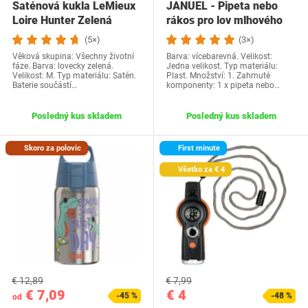
Saténová kukla LeMieux
JANUEL - Pipeta nebo
Loire Hunter Zelená
rákos pro lov mlhového
kukla, M
rohu
(5×)
(3×)
Věková skupina: Všechny životní
Barva: vícebarevná. Velikost:
fáze. Barva: lovecky zelená.
Jedna velikost. Typ materiálu:
Velikost: M. Typ materiálu: Satén.
Plast. Množství: 1. Zahrnuté
Baterie součástí…
komponenty: 1 x pipeta nebo…
Posledný kus skladem
Posledný kus skladem
Skoro za polovic
First minute
Všetko za € 4
€ 12,89
€ 7,99
€ 7,09
€ 4
-45 %
-48 %
od