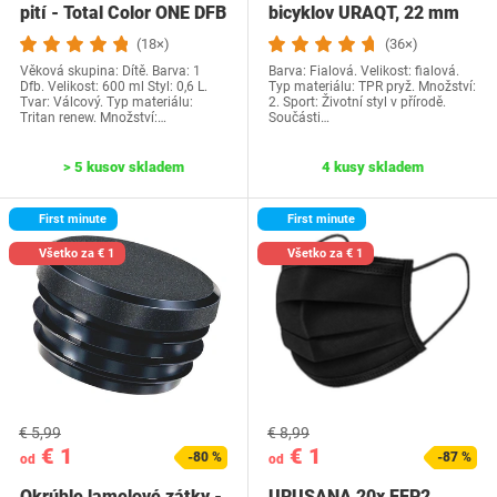
pití - Total Color ONE DFB
bicyklov URAQT, 22 mm
One…
Rukoväte pre detské…
(18×)
(36×)
Věková skupina: Dítě. Barva: 1
Barva: Fialová. Velikost: fialová.
Dfb. Velikost: 600 ml Styl: 0,6 L.
Typ materiálu: TPR pryž. Množství:
Tvar: Válcový. Typ materiálu:
2. Sport: Životní styl v přírodě.
Tritan renew. Množství:…
Součásti…
> 5 kusov skladem
4 kusy skladem
First minute
First minute
Všetko za € 1
Všetko za € 1
€ 5,99
€ 8,99
€ 1
€ 1
-80 %
-87 %
od
od
Okrúhle lamelové zátky -
URUSANA 20x FFP2