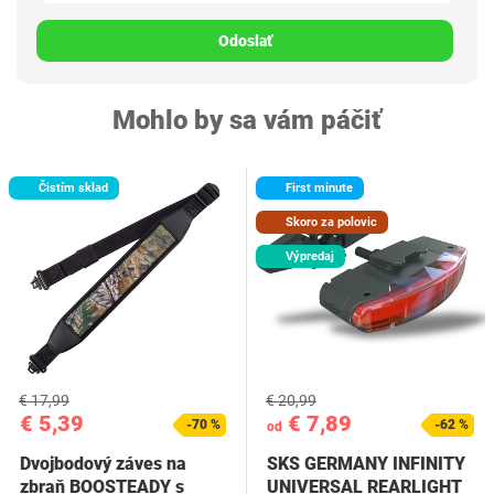
Odoslať
Mohlo by sa vám páčiť
Čistím sklad
First minute
Skoro za polovic
Výpredaj
€ 17,99
€ 20,99
€ 5,39
€ 7,89
-70 %
-62 %
od
Dvojbodový záves na
SKS GERMANY INFINITY
zbraň BOOSTEADY s
UNIVERSAL REARLIGHT