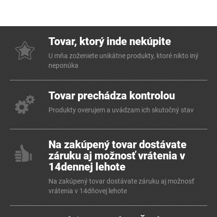
Tovar, ktorý inde nekúpite
U mňa zoženiete unikátne produkty, ktoré nikto iný
neponúka
Tovar prechádza kontrolou
Produkty overujem a uvádzam ich skutočný stav
Na zakúpený tovar dostávate
záruku aj možnosť vrátenia v
14dennej lehote
Na zakúpený tovar dostávate záruku aj možnosť
vrátenia v 14dňovej lehote