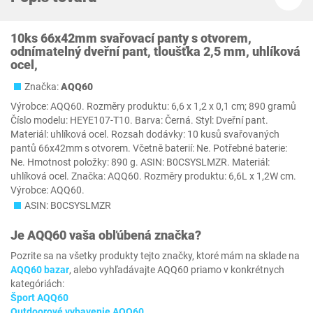
10ks 66x42mm svařovací panty s otvorem,
odnímatelný dveřní pant, tloušťka 2,5 mm, uhlíková
ocel,
Značka:
AQQ60
Výrobce: AQQ60. Rozměry produktu: 6,6 x 1,2 x 0,1 cm; 890 gramů
Číslo modelu: HEYE107-T10. Barva: Černá. Styl: Dveřní pant.
Materiál: uhlíková ocel. Rozsah dodávky: 10 kusů svařovaných
pantů 66x42mm s otvorem. Včetně baterií: Ne. Potřebné baterie:
Ne. Hmotnost položky: 890 g. ASIN: B0CSYSLMZR. Materiál:
uhlíková ocel. Značka: AQQ60. Rozměry produktu: 6,6L x 1,2W cm.
Výrobce: AQQ60.
ASIN: B0CSYSLMZR
Je
AQQ60
vaša obľúbená značka?
Pozrite sa na všetky produkty tejto značky, ktoré mám na sklade na
AQQ60 bazar
, alebo vyhľadávajte AQQ60 priamo v konkrétnych
kategóriách:
Šport AQQ60
Outdoorové vybavenie AQQ60