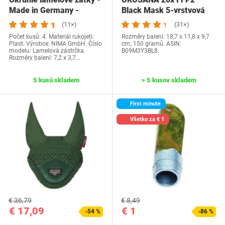
Made in Germany -
Black Mask 5-vrstvová
Balenie 4 ks…
maska na tvár…
(11×)
(31×)
Počet kusů: 4. Materiál rukojeti:
Rozměry balení: 18,7 x 11,8 x 9,7
Plast. Výrobce: NIMA GmbH. Číslo
cm; 150 gramů. ASIN:
modelu: Lamelová zástrčka.
B09M3Y3BL8.
Rozměry balení: 7,2 x 3,7…
5 kusů skladem
> 5 kusov skladem
First minute
Všetko za € 1
€ 36,79
€ 8,49
€ 17,09
€ 1
-54 %
-86 %