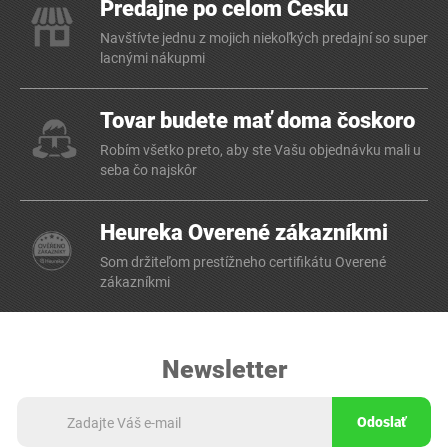
Predajne po celom Česku
Navštívte jednu z mojich niekoľkých predajní so super
lacnými nákupmi
Tovar budete mať doma čoskoro
Robím všetko preto, aby ste Vašu objednávku mali u
seba čo najskôr
Heureka Overené zákazníkmi
Som držiteľom prestížneho certifikátu Overené
zákazníkmi
Newsletter
Odoslať