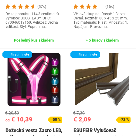
otočným kĺbom,…
(príslušenstvo na…
(57×)
(16×)
Délka popruhu: 114,3 centimetrů.
Věková skupina: Dospělí. Barva:
Výrobce: BOOSTEADY. UPC:
Černá. Rozměr: 80 x 45 x 25 mm.
670046019160. Velikost: Jedna
Typ materiálu: Plast. Množství: 1.
velikost. Styl: Popruh na…
Napájení: Provoz na…
Posledný kus skladem
> 5 kusov skladem
First minute
First minute
€ 20,59
€ 7,39
€ 10,39
€ 2,09
-50 %
-72 %
od
Bežecká vesta Zacro LED,
ESUFEIR Vylučovač