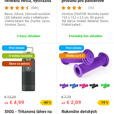
reflexná vesta, výstražná
průvanu pro pancéřové
vesta,…
dveře, Nylonové…
(54×)
(1×)
Barva: růžová. Zahrnuté součásti:
Výrobce: ESUFEIR. Rozměry balení:
LED běžecká vesta s reflektorem.
15,9 x 15,2 x 3,5 cm; 80 gramů:
Včetně baterií: Ne. Značka: Zacro.
3M. Barva: Hnědá. Materiál: Nylon.
Výrobce: Zacro.…
Včetně baterií:…
3 kusy skladem
Posledný kus skladem
First minute
First minute
O tretinu lacnejšie
Všetko za € 3
Skoro za polovic
€ 12,29
€ 7,79
€ 4,99
€ 2,09
-60 %
-74 %
od
od
SIGG - Tritanová láhev na
Rukoväte detských