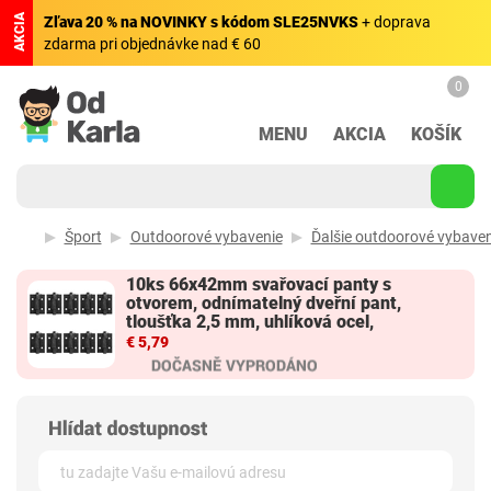
AKCIA
Zľava 20 % na NOVINKY s kódom SLE25NVKS
+ doprava
zdarma pri objednávke nad € 60
0
MENU
AKCIA
KOŠÍK
Šport
Outdoorové vybavenie
Ďalšie outdoorové vybaven
10ks 66x42mm svařovací panty s
otvorem, odnímatelný dveřní pant,
tloušťka 2,5 mm, uhlíková ocel,
€ 5,79