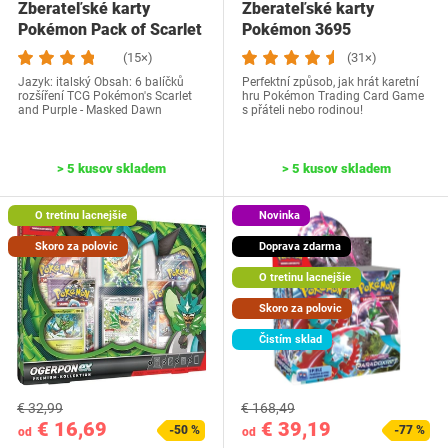
Zberateľské karty
Zberateľské karty
Pokémon Pack of Scarlet
Pokémon 3695
(15×)
(31×)
Jazyk: italský Obsah: 6 balíčků
Perfektní způsob, jak hrát karetní
rozšíření TCG Pokémon's Scarlet
hru Pokémon Trading Card Game
and Purple - Masked Dawn
s přáteli nebo rodinou!
> 5 kusov skladem
> 5 kusov skladem
O tretinu lacnejšie
Novinka
Skoro za polovic
Doprava zdarma
O tretinu lacnejšie
Skoro za polovic
Čistím sklad
€ 32,99
€ 168,49
€ 16,69
€ 39,19
-50 %
-77 %
od
od