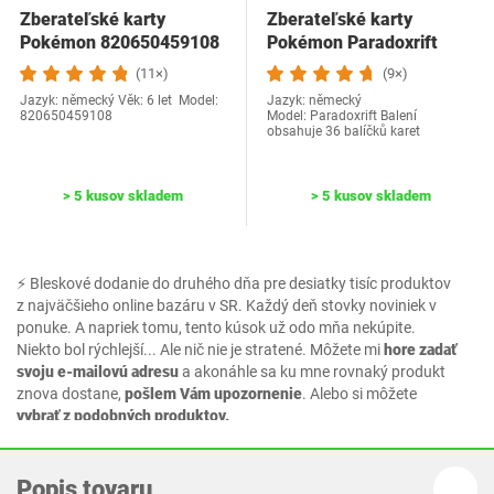
Zberateľské karty
Zberateľské karty
Pokémon 820650459108
Pokémon Paradoxrift
(11×)
(9×)
Jazyk: německý Věk: 6 let Model:
Jazyk: německý
‎820650459108
Model: Paradoxrift Balení
obsahuje 36 balíčků karet
> 5 kusov skladem
> 5 kusov skladem
⚡ Bleskové dodanie do druhého dňa pre desiatky tisíc produktov
z najväčšieho online bazáru v SR. Každý deň stovky noviniek v
ponuke. A napriek tomu, tento kúsok už odo mňa nekúpite.
Niekto bol rýchlejší... Ale nič nie je stratené. Môžete mi
hore zadať
svoju e-mailovú adresu
a akonáhle sa ku mne rovnaký produkt
znova dostane,
pošlem Vám upozornenie
. Alebo si môžete
vybrať z podobných produktov.
Popis tovaru