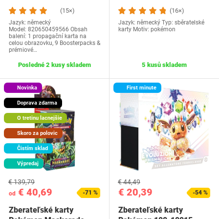
(15×)
(16×)
Jazyk: německý
Jazyk: německý Typ: sběratelské
Model: 820650459566 Obsah
karty Motiv: pokémon
balení: ‎1 propagační karta na
celou obrazovku, 9 Boosterpacks &
prémiové…
Posledné 2 kusy skladem
5 kusů skladem
Novinka
First minute
Doprava zdarma
O tretinu lacnejšie
Skoro za polovic
Čistím sklad
Výpredaj
€ 139,79
€ 44,49
€ 40,69
€ 20,39
-71 %
-54 %
od
Zberateľské karty
Zberateľské karty