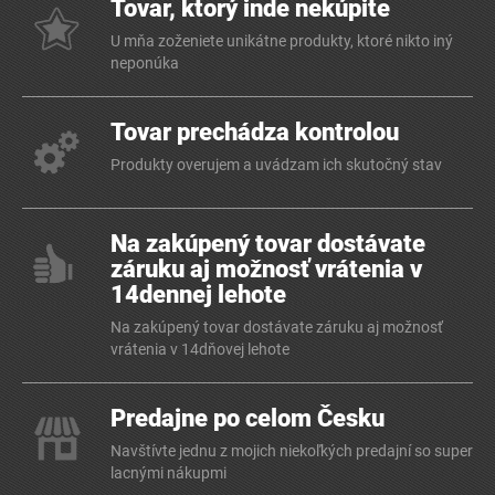
Tovar, ktorý inde nekúpite
U mňa zoženiete unikátne produkty, ktoré nikto iný
neponúka
Tovar prechádza kontrolou
Produkty overujem a uvádzam ich skutočný stav
Na zakúpený tovar dostávate
záruku aj možnosť vrátenia v
14dennej lehote
Na zakúpený tovar dostávate záruku aj možnosť
vrátenia v 14dňovej lehote
Predajne po celom Česku
Navštívte jednu z mojich niekoľkých predajní so super
lacnými nákupmi