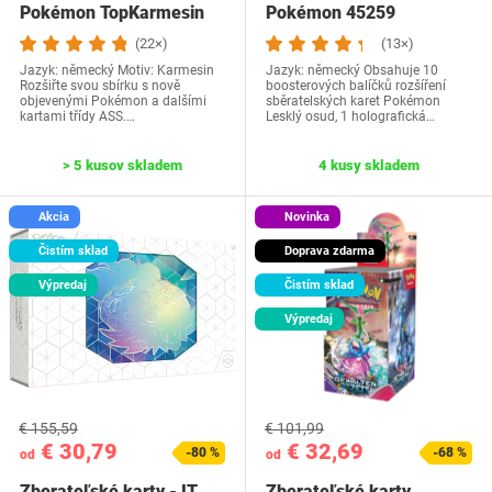
Pokémon TopKarmesin
Pokémon 45259
(22×)
(13×)
Jazyk: německý Motiv: Karmesin
Jazyk: německý Obsahuje 10
Rozšiřte svou sbírku s nově
boosterových balíčků rozšíření
objevenými Pokémon a dalšími
sběratelských karet Pokémon
kartami třídy ASS.…
Lesklý osud, 1 holografická…
> 5 kusov skladem
4 kusy skladem
Akcia
Novinka
Čistím sklad
Doprava zdarma
Výpredaj
Čistím sklad
Výpredaj
€ 155,59
€ 101,99
€ 30,79
€ 32,69
-80 %
-68 %
od
od
Zberateľské karty - IT
Zberateľské karty