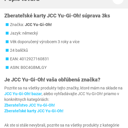
Zberateľské karty JCC Yu-Gi-Oh! súprava 3ks
Značka:
JCC Yu-Gi-Oh!
Jazyk: německý
Věk doporučený výrobcem‎ 3 roky a více
24 balíčků
EAN: 4012927160831
ASIN: B0C4GBMLGY
Je
JCC Yu-Gi-Oh!
vaša obľúbená značka?
Pozrite sa na všetky produkty tejto značky, ktoré mám na sklade na
JCC Yu-Gi-Oh! bazar
, alebo vyhľadávajte JCC Yu-Gi-Oh! priamo v
konkrétnych kategóriách:
Zberateľstvo JCC Yu-Gi-Oh!
Zberateľské karty JCC Yu-Gi-Oh!
Ak ste si stále nevybrali, pozrite sa na všetky produkty z kategórie