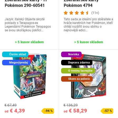
Pokémon 290-60541
Pokémon 4794
(11×)
Jazyk: italský Objevte skryté
Tato sada je ideální pro sběratele a
poklady s Terapagos-ex
hráče karetních her Pokémon, kteří
Legendární Pokémon Terapagos
chtějí rozšířit svou sbírku o
se svou skořápkou jiskřící…
nejnovější edici…
> 5 kusov skladem
> 5 kusov skladem
Čistím sklad
Novinka
Megavýpredaj
Doprava zdarma
O tretinu lacnejšie
Skoro za polovic
€ 67,49
€ 136,29
€ 4,39
€ 58,29
-94 %
-57 %
od
od