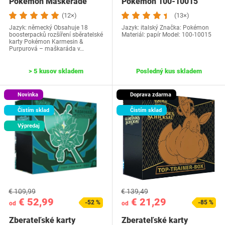
Pokémon Maskerade
Pokémon 100-10015
(12×)
(13×)
Jazyk: německý Obsahuje 18
Jazyk: italský Značka: Pokémon
boosterpacků rozšíření sběratelské
Materiál: papír Model: 100-10015
karty Pokémon Karmesin &
Purpurová – maškaráda v…
> 5 kusov skladem
Posledný kus skladem
Novinka
Doprava zdarma
Čistím sklad
Čistím sklad
Výpredaj
€ 109,99
€ 139,49
€ 52,99
€ 21,29
-52 %
-85 %
od
od
Zberateľské karty
Zberateľské karty