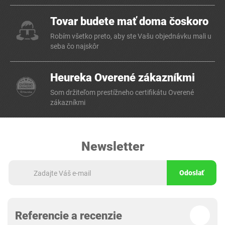
Tovar budete mať doma čoskoro
Robím všetko preto, aby ste Vašu objednávku mali u
seba čo najskôr
Heureka Overené zákazníkmi
Som držiteľom prestížneho certifikátu Overené
zákazníkmi
Newsletter
Odoslať
Referencie a recenzie