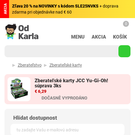
AKCIA
Zľava 20 % na NOVINKY s kódom SLE25NVKS
+ doprava
zdarma pri objednávke nad € 60
0
MENU
AKCIA
KOŠÍK
Zberateľstvo
Zberateľské karty
Zberateľské karty JCC Yu-Gi-Oh!
súprava 3ks
€ 6,29