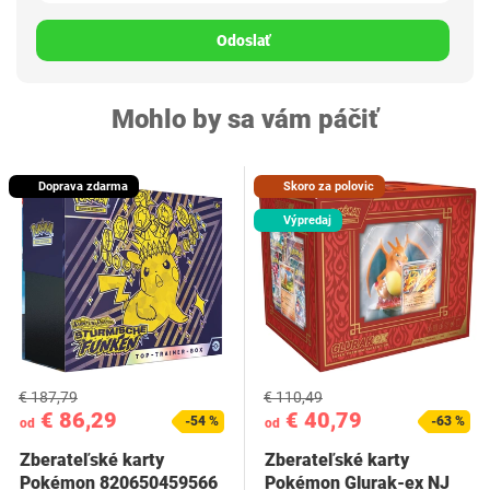
Odoslať
Mohlo by sa vám páčiť
Doprava zdarma
Skoro za polovic
Výpredaj
€ 187,79
€ 110,49
€ 86,29
€ 40,79
-54 %
-63 %
od
od
Zberateľské karty
Zberateľské karty
Pokémon 820650459566
Pokémon Glurak-ex NJ