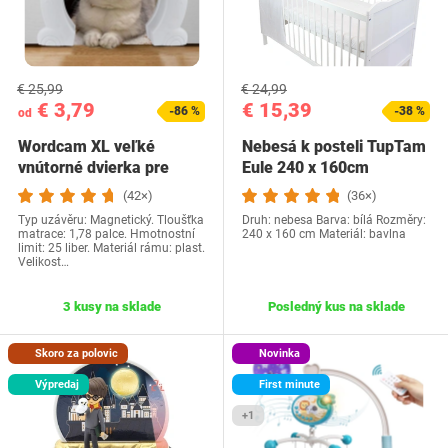
€ 25,99
€ 24,99
€ 3,79
€ 15,39
-86 %
-38 %
od
Wordcam XL veľké
Nebesá k posteli TupTam
vnútorné dvierka pre
Eule 240 x 160cm
mačky, vnútorné…
(42×)
(36×)
Typ uzávěru: Magnetický. Tloušťka
Druh: nebesa Barva: bílá Rozměry:
matrace: 1,78 palce. Hmotnostní
240 x 160 cm Materiál: bavlna
limit: 25 liber. Materiál rámu: plast.
Velikost…
3 kusy na sklade
Posledný kus na sklade
Skoro za polovic
Novinka
Výpredaj
First minute
+1