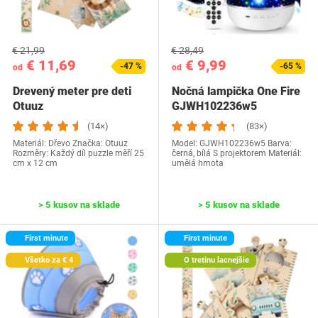
€ 21,99
€ 28,49
€ 11,69
€ 9,99
-47 %
-65 %
od
od
Drevený meter pre deti
Nočná lampička One Fire
Otuuz
‎GJWH102236w5
(14×)
(83×)
Materiál: Dřevo Značka: Otuuz
Model: ‎GJWH102236w5 Barva:
Rozměry: Každý díl puzzle měří 25
černá, bílá S projektorem Materiál:
cm x 12 cm
umělá hmota
> 5 kusov na sklade
> 5 kusov na sklade
First minute
First minute
Všetko za € 4
O tretinu lacnejšie