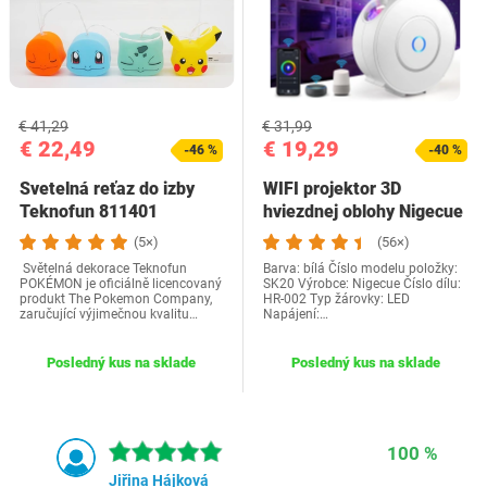
€ 41,29
€ 31,99
€ 22,49
€ 19,29
-46 %
-40 %
Svetelná reťaz do izby
WIFI projektor 3D
Teknofun 811401
hviezdnej oblohy Nigecue
(5×)
(56×)
Světelná dekorace Teknofun
Barva: bílá Číslo modelu položky:
POKÉMON je oficiálně licencovaný
‎SK20 Výrobce: ‎Nigecue Číslo dílu‎:
produkt The Pokemon Company,
HR-002 Typ žárovky: LED
zaručující výjimečnou kvalitu…
Napájení:…
Posledný kus na sklade
Posledný kus na sklade
100 %
Jiřina Hájková