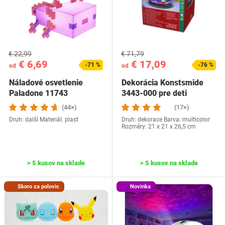
€ 22,99
€ 71,79
€ 6,69
€ 17,09
-71 %
-76 %
od
od
Náladové osvetlenie
Dekorácia Konstsmide
Paladone 11743
3443-000 pre deti
(44×)
(17×)
Druh: další Materiál: plast
Druh: dekorace Barva: multicolor
Rozměry: 21 x 21 x 26,5 cm
> 5 kusov na sklade
> 5 kusov na sklade
Skoro za polovic
Novinka