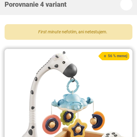
Porovnanie 4 variant
First minute
nefotím, ani netestujem.
o 56 % menej