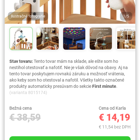
Ilustračné fotografie
1/5
Stav tovaru:
Tento tovar mám na sklade, ale ešte som ho
nestihol otestovať a nafotiť. Nie je však dôvod na obavy. Aj na
tento tovar poskytujem rovnakú záruku a možnosť vrátenia,
ako keby som ho otestoval a nafotil. Všetky takto označené
produkty automaticky presúvam do sekcie
First minute
.
(varianta 8015174)
Bežná cena
Cena od Karla
€ 38,59
€ 14,19
€ 11,54 bez DPH