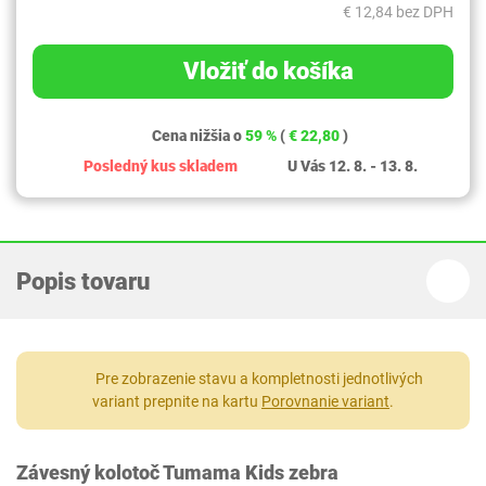
€ 12,84 bez DPH
Vložiť do košíka
Cena nižšia o
59 %
(
€ 22,80
)
Posledný kus skladem
U Vás 12. 8. - 13. 8.
Popis tovaru
Pre zobrazenie stavu a kompletnosti jednotlivých
variant prepnite na kartu
Porovnanie variant
.
Závesný kolotoč Tumama Kids zebra