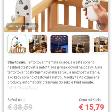
Ilustračné fotografie
1/5
Stav tovaru:
Tento tovar mám na sklade, ale ešte som ho
nestihol otestovať a nafotiť. Nie je však dôvod na obavy. Aj na
tento tovar poskytujem rovnakú záruku a možnosť vrátenia,
ako keby som ho otestoval a nafotil. Všetky takto označené
produkty automaticky presúvam do sekcie
First minute
.
(varianta 8361080)
Bežná cena
Cena od Karla
€ 38,59
€ 15,79