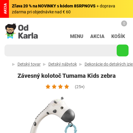
AKCIA
Zľava 20 % na NOVINKY s kódom 8SRPNOVS
+ doprava
zdarma pri objednávke nad € 60
0
MENU
AKCIA
KOŠÍK
Detský tovar
Detský nábytok
Dekorácie do detských izi
Závesný kolotoč Tumama Kids zebra
(25×)