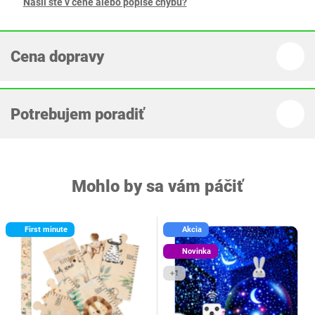
Našli ste v cene alebo popise chybu?
Cena dopravy
Potrebujem poradiť
Mohlo by sa vám páčiť
First minute
Akcia
Novinka
+1