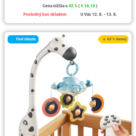
Cena nižšia o
42 %
(
€ 16,10
)
Posledný kus skladem
U Vás 12. 8. - 13. 8.
First minute
o 63 % menej