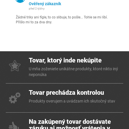
Ověřený zákazník
před 2 týdny
Žádné triky ani fígle, to co slibuje, to pošle... Tohle se mi líbí.
Přišlo mi to za dva dny.
Tovar, ktorý inde nekúpite
U mňa zoženiete unikátne produkty, ktoré nikto iný
neponúka
Tovar prechádza kontrolou
Produkty overujem a uvádzam ich skutočný stav
Na zakúpený tovar dostávate
záruku aj možnosť vrátenia v