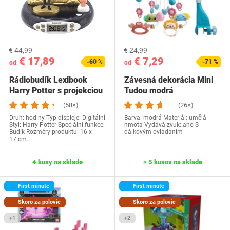
€ 44,99
€ 24,99
€ 17,89
€ 7,29
-60 %
-71 %
od
od
Rádiobudík Lexibook
Závesná dekorácia Mini
Harry Potter s projekciou
Tudou modrá
(58×)
(26×)
Druh: hodiny Typ displeje: Digitální
Barva: modrá Materiál: umělá
Styl: Harry Potter Speciální funkce:
hmota Vydává zvuk: ano S
Budík Rozměry produktu: 16 x
dálkovým ovládáním
17 cm…
4 kusy na sklade
> 5 kusov na sklade
First minute
First minute
Skoro za polovic
Skoro za polovic
+1
+2