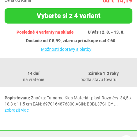
od € 14,19
Cena od Karla
Vyberte si z 4 variant
Posledné 4 varianty na sklade
U Vás 12. 8. - 13. 8.
Dodanie od € 5,99, zdarma pri nákupe nad € 60
Možnosti dopravy a platby
14 dní
Záruka 1‐2 roky
na vrátenie
podľa stavu tovaru
Popis tovaru:
Značka: Tumama Kids Materiál: plast Rozměry: 34,5 x
18,3 x 11,5 cm EAN: 6970164876800 ASIN: B0BL37SHQY
...
zobraziť viac