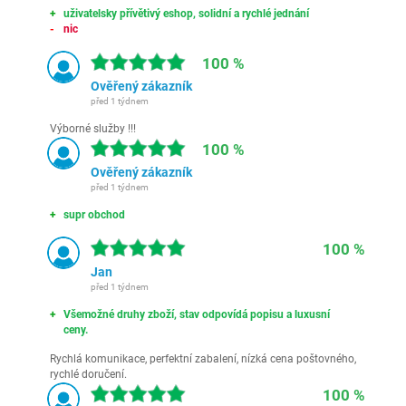
uživatelsky přívětivý eshop, solidní a rychlé jednání
nic
100 %
Ověřený zákazník
před 1 týdnem
Výborné služby !!!
100 %
Ověřený zákazník
před 1 týdnem
supr obchod
100 %
Jan
před 1 týdnem
Všemožné druhy zboží, stav odpovídá popisu a luxusní
ceny.
Rychlá komunikace, perfektní zabalení, nízká cena poštovného,
rychlé doručení.
100 %