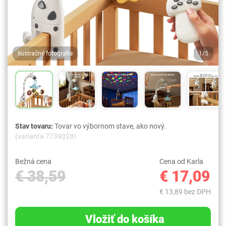
Ilustračné fotografie
1/5
Stav tovaru:
Tovar vo výbornom stave, ako nový.
(varianta 7739028)
Bežná cena
Cena od Karla
€ 38,59
€ 17,09
€ 13,89 bez DPH
Vložiť do košíka