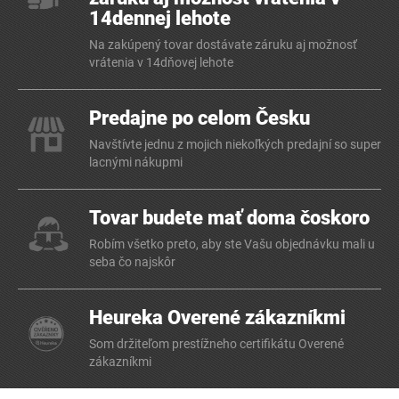
14dennej lehote
Na zakúpený tovar dostávate záruku aj možnosť
vrátenia v 14dňovej lehote
Predajne po celom Česku
Navštívte jednu z mojich niekoľkých predajní so super
lacnými nákupmi
Tovar budete mať doma čoskoro
Robím všetko preto, aby ste Vašu objednávku mali u
seba čo najskôr
Heureka Overené zákazníkmi
Som držiteľom prestížneho certifikátu Overené
zákazníkmi