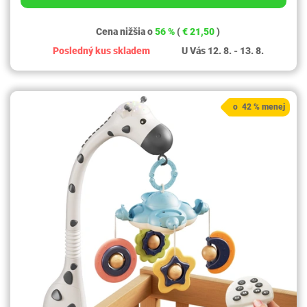
Cena nižšia o
56 %
(
€ 21,50
)
Posledný kus skladem
U Vás 12. 8. - 13. 8.
o 42 % menej