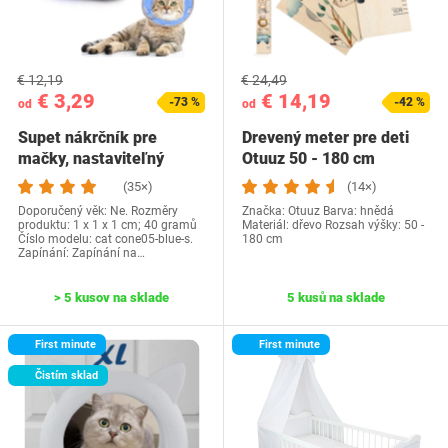
€ 12,19
€ 24,49
€ 3,29
€ 14,19
-73 %
-42 %
od
od
Supet nákrčník pre
Drevený meter pre deti
mačky, nastaviteľný
Otuuz 50 - 180 cm
nákrčník obojok pre…
(35×)
(14×)
Doporučený věk: Ne. Rozměry
Značka: Otuuz Barva: hnědá
produktu: 1 x 1 x 1 cm; 40 gramů
Materiál: dřevo Rozsah výšky: 50 -
Číslo modelu: cat cone05-blue-s.
180 cm
Zapínání: Zapínání na…
> 5 kusov na sklade
5 kusů na sklade
First minute
First minute
Čistím sklad