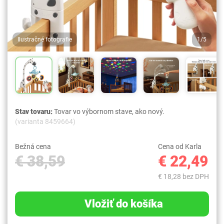
Ilustračné fotografie
1/5
Stav tovaru:
Tovar vo výbornom stave, ako nový.
(varianta 8459664)
Bežná cena
Cena od Karla
€ 38,59
€ 22,49
€ 18,28 bez DPH
Vložiť do košíka