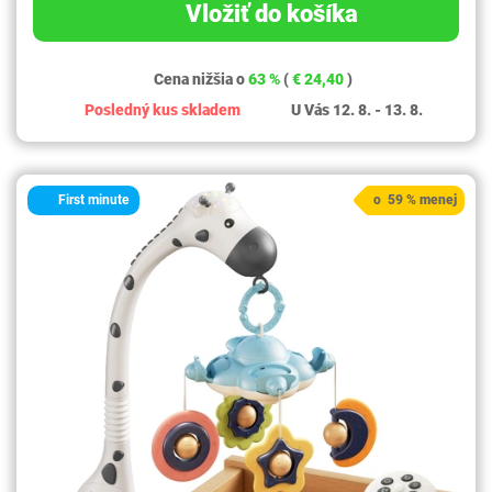
Vložiť do košíka
Cena nižšia o
63 %
(
€ 24,40
)
Posledný kus skladem
U Vás 12. 8. - 13. 8.
First minute
o 59 % menej