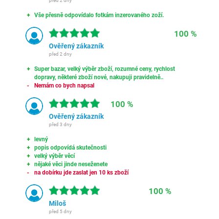
před 2 dny
Vše přesně odpovídalo fotkám inzerovaného zoží.
100 %
Ověřený zákazník
před 2 dny
Super bazar, velký výběr zboží, rozumné ceny, rychlost
dopravy, některé zboží nové, nakupuji pravidelně..
Nemám co bych napsal
100 %
Ověřený zákazník
před 3 dny
levný
popis odpovídá skutečnosti
velký výběr věcí
nějaké věci jinde neseženete
na dobírku jde zaslat jen 10 ks zboží
100 %
Miloš
před 5 dny