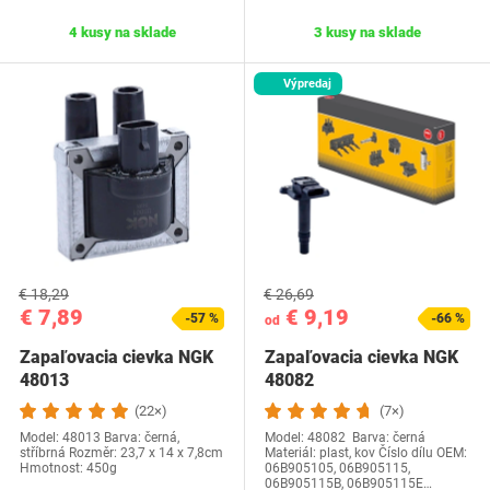
4 kusy na sklade
3 kusy na sklade
Výpredaj
€ 18,29
€ 26,69
€ 7,89
€ 9,19
-57 %
-66 %
od
Zapaľovacia cievka NGK
Zapaľovacia cievka NGK
48013
48082
(22×)
(7×)
Model: 48013 Barva: černá,
Model: 48082 Barva: černá
stříbrná Rozměr: 23,7 x 14 x 7,8cm
Materiál: plast, kov Číslo dílu OEM‎:
Hmotnost: 450g
06B905105, 06B905115,
06B905115B, 06B905115E…