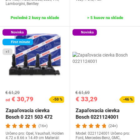
Lamborgini, Bentley
Posledné 2 kusy na sklade
> 5 kusov na sklade
Novinka
Novinka
First minute
+1
€ 61,29
€ 61,69
€ 30,79
€ 33,29
-50 %
-46 %
od
Zapaľovacia cievka
Zapaľovacia cievka
Bosch 0 221 503 472
Bosch 0221124001
(16×)
(24×)
Určeno pro: Opel, Vauxhall, Holden
Model: 0221124001 Určeno pro:
‎4.72 x 8.66 x 14.49 cm Materiál:
Ford, Mercedes-Benz, GMC,