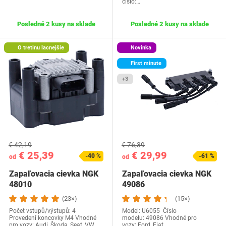
číslo:…
Posledné 2 kusy na sklade
Posledné 2 kusy na sklade
O tretinu lacnejšie
Novinka
First minute
+3
€ 42,19
€ 76,39
€ 25,39
€ 29,99
-40 %
-61 %
od
od
Zapaľovacia cievka NGK
Zapaľovacia cievka NGK
48010
49086
(23×)
(15×)
Počet vstupů/výstupů: 4
Model: U6055 Číslo
Provedení koncovky M4 Vhodné
modelu: 49086 Vhodné pro
pro vozy: Audi, Škoda, Seat, VW,
vozy: Ford, Fiat