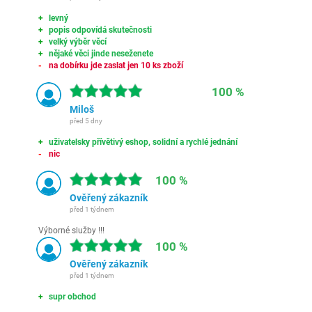
levný
popis odpovídá skutečnosti
velký výběr věcí
nějaké věci jinde neseženete
na dobírku jde zaslat jen 10 ks zboží
100 %
Miloš
před 5 dny
uživatelsky přívětivý eshop, solidní a rychlé jednání
nic
100 %
Ověřený zákazník
před 1 týdnem
Výborné služby !!!
100 %
Ověřený zákazník
před 1 týdnem
supr obchod