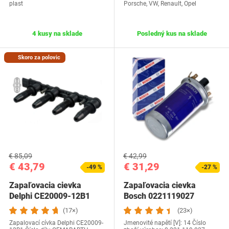
plast
Porsche, VW, Renault, Opel
4 kusy na sklade
Posledný kus na sklade
Skoro za polovic
€ 85,09
€ 42,99
€ 43,79
€ 31,29
-49 %
-27 %
Zapaľovacia cievka
Zapaľovacia cievka
Delphi CE20009-12B1
Bosch 0221119027
(17×)
(23×)
Zapalovací cívka Delphi CE20009-
Jmenovité napětí [V]: 14 Číslo