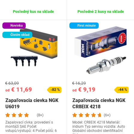
Posledný kus na sklade
Posledné 2 kusy na sklade
Novinka
First minute
Čistím sklad
€ 63,09
€ 16,29
€ 11,69
€ 9,19
-82 %
-44 %
od
od
Zapaľovacia cievka NGK
Zapaľovacia cievka NGK
U6019
CR8EIX 4218
(8×)
(6×)
Zapalovací cívka: provedení s
Model: CR8EIX 4218 Materiál:
montáží SAE Počet
iridium Typ servisu vozidla: Auto
vstupů/výstupů: 4 Počet pólů: 6
Globální obchodní identifikační