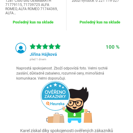
12B1 Číslo dílu OEMABARTH
zboží výrobce: 0 221 119 027
71779115, 71739725 ALFA
ROMEO, ALFA ROMEO 71744369,
ALFA…
Posledný kus na sklade
Posledný kus na sklade
100 %
Jiřina Hájková
před 1 dnem
Naprostá spokojenost. Zboží odpovídá foto. Velmi rychlé
zaslání, důkladně zabaleno, rozumné ceny, mimořádná
komunikace. Velmi doporučuji.
Karel získal díky spokojenosti ověřených zákazníků