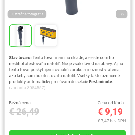
Ilustračné fotografie
1/2
Stav tovaru:
Tento tovar mám na sklade, ale ešte som ho
nestihol otestovať a nafotiť. Nie je však dôvod na obavy. Aj na
tento tovar poskytujem rovnakú záruku a možnosť vrátenia,
ako keby som ho otestoval a nafotil. Všetky takto označené
produkty automaticky presúvam do sekcie
First minute
.
(varianta 8054557)
Bežná cena
Cena od Karla
€ 26,49
€ 9,19
€ 7,47 bez DPH