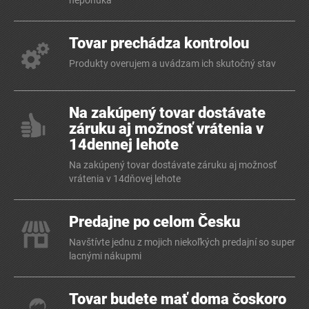
neponúka
Tovar prechádza kontrolou
Produkty overujem a uvádzam ich skutočný stav
Na zakúpený tovar dostávate
záruku aj možnosť vrátenia v
14dennej lehote
Na zakúpený tovar dostávate záruku aj možnosť
vrátenia v 14dňovej lehote
Predajne po celom Česku
Navštívte jednu z mojich niekoľkých predajní so super
lacnými nákupmi
Tovar budete mať doma čoskoro