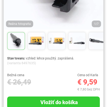
Reálna fotografia
1/7
Stav tovaru:
vzhled: lehce použitý. zaprášená.
(varianta 8497635)
Bežná cena
Cena od Karla
€ 26,49
€ 9,59
€ 7,80 bez DPH
Vložiť do košíka