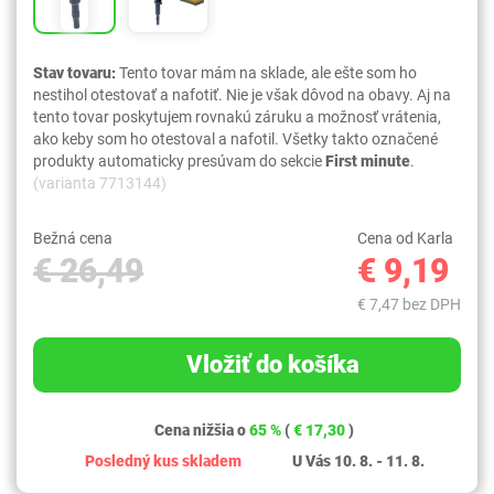
Stav tovaru:
Tento tovar mám na sklade, ale ešte som ho
nestihol otestovať a nafotiť. Nie je však dôvod na obavy. Aj na
tento tovar poskytujem rovnakú záruku a možnosť vrátenia,
ako keby som ho otestoval a nafotil. Všetky takto označené
produkty automaticky presúvam do sekcie
First minute
.
(varianta 7713144)
Bežná cena
Cena od Karla
€ 26,49
€ 9,19
€ 7,47 bez DPH
Vložiť do košíka
Cena nižšia o
65 %
(
€ 17,30
)
Posledný kus skladem
U Vás 10. 8. - 11. 8.