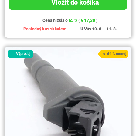
Vložiť do košíka
Cena nižšia o
65 %
(
€ 17,30
)
Posledný kus skladem
U Vás 10. 8. - 11. 8.
Výpredaj
o 64 % menej