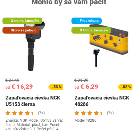
Mohlo by sa vám páčiť
O tretinu lacnejšie
First minute
Skoro za polovic
O tretinu lacnejšie
€ 34,49
€ 35,09
€ 16,29
€ 6,29
-53 %
-82 %
od
od
Zapaľovacia cievka NGK
Zapaľovacia cievka NGK
U5153 čierna
48286
(7×)
(7×)
Značka: NGK Model: U5153 Barva:
Model 48286
černá Materiál: plast, kov Počet
vstupů/výstupů: 1 Počet pólů: 4…