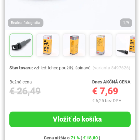
Reálna fotografia
1/9
Stav tovaru:
vzhled: lehce použitý. špinavé.
(varianta 8497626)
Bežná cena
Dnes AKČNÁ CENA
€ 26,49
€ 7,69
€ 6,25 bez DPH
Vložiť do košíka
Cena nižšia o
71 %
(
€ 18,80
)