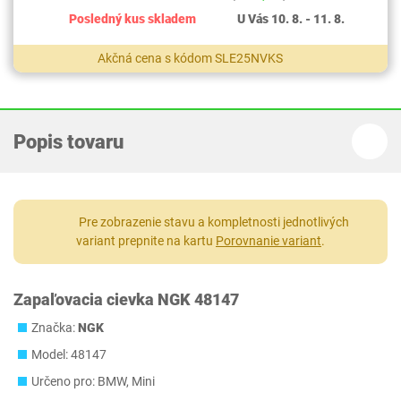
Posledný kus skladem
U Vás 10. 8. - 11. 8.
Akčná cena s kódom SLE25NVKS
Popis tovaru
Pre zobrazenie stavu a kompletnosti jednotlivých
variant prepnite na kartu
Porovnanie variant
.
Zapaľovacia cievka NGK 48147
Značka:
NGK
Model: 48147
Určeno pro: BMW, Mini