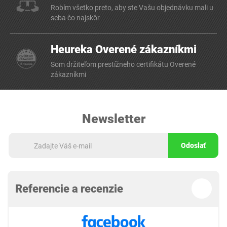
Robím všetko preto, aby ste Vašu objednávku mali u
seba čo najskôr
Heureka Overené zákazníkmi
Som držiteľom prestížneho certifikátu Overené
zákazníkmi
Newsletter
Odoslať
Referencie a recenzie