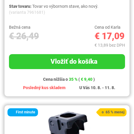
Stav tovaru:
Tovar vo výbornom stave, ako nový.
(varianta 7961681)
Bežná cena
Cena od Karla
€ 26,49
€ 17,09
€ 13,89 bez DPH
Vložiť do košíka
Cena nižšia o
35 %
(
€ 9,40
)
Posledný kus skladem
U Vás 10. 8. - 11. 8.
First minute
o 65 % menej