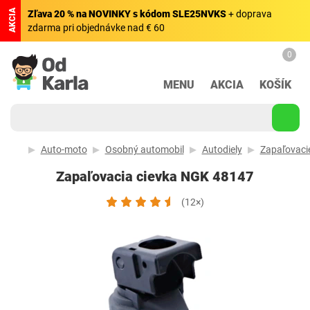
AKCIA
Zľava 20 % na NOVINKY s kódom SLE25NVKS
+ doprava
zdarma pri objednávke nad € 60
0
MENU
AKCIA
KOŠÍK
Auto-moto
Osobný automobil
Autodiely
Zapaľovacie
Zapaľovacia cievka NGK 48147
(12×)