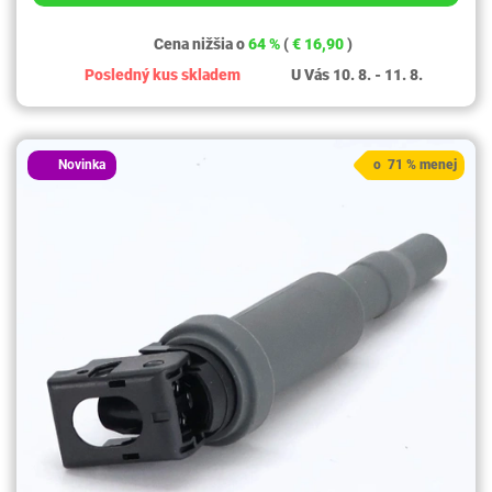
Cena nižšia o
64 %
(
€ 16,90
)
Posledný kus skladem
U Vás 10. 8. - 11. 8.
Novinka
o 71 % menej