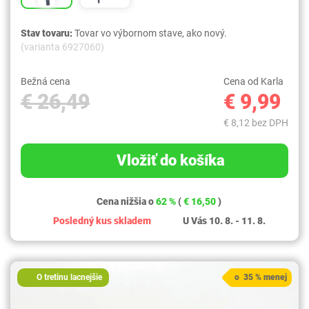
Stav tovaru:
Tovar vo výbornom stave, ako nový.
(varianta 6927060)
Bežná cena
Cena od Karla
€ 26,49
€ 9,99
€ 8,12 bez DPH
Vložiť do košíka
Cena nižšia o
62 %
(
€ 16,50
)
Posledný kus skladem
U Vás 10. 8. - 11. 8.
O tretinu lacnejšie
o 35 % menej