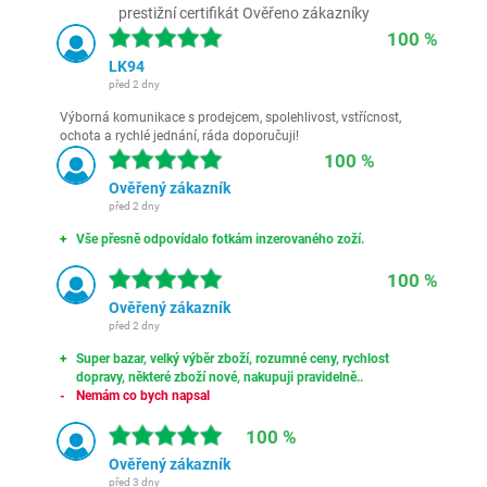
prestižní certifikát Ověřeno zákazníky
100 %
LK94
před 2 dny
Výborná komunikace s prodejcem, spolehlivost, vstřícnost,
ochota a rychlé jednání, ráda doporučuji!
100 %
Ověřený zákazník
před 2 dny
Vše přesně odpovídalo fotkám inzerovaného zoží.
100 %
Ověřený zákazník
před 2 dny
Super bazar, velký výběr zboží, rozumné ceny, rychlost
dopravy, některé zboží nové, nakupuji pravidelně..
Nemám co bych napsal
100 %
Ověřený zákazník
před 3 dny