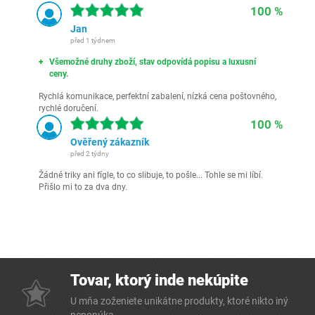
100 %
Jan
před 1 týdnem
Všemožné druhy zboží, stav odpovídá popisu a luxusní
ceny.
Rychlá komunikace, perfektní zabalení, nízká cena poštovného,
rychlé doručení.
100 %
Ověřený zákazník
před 2 týdny
Žádné triky ani fígle, to co slibuje, to pošle... Tohle se mi líbí.
Přišlo mi to za dva dny.
Tovar, ktorý inde nekúpite
U mňa zoženiete unikátne produkty, ktoré nikto iný