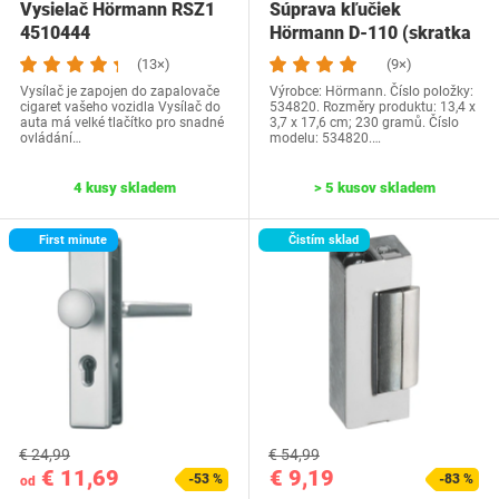
Vysielač Hörmann RSZ1
Súprava kľučiek
4510444
Hörmann D-110 (skratka
pre vačku a…
(13×)
(9×)
Vysílač je zapojen do zapalovače
Výrobce: Hörmann. Číslo položky:
cigaret vašeho vozidla Vysílač do
534820. Rozměry produktu: 13,4 x
auta má velké tlačítko pro snadné
3,7 x 17,6 cm; 230 gramů. Číslo
ovládání…
modelu: 534820.…
4 kusy skladem
> 5 kusov skladem
First minute
Čistím sklad
€ 24,99
€ 54,99
€ 11,69
€ 9,19
-53 %
-83 %
od