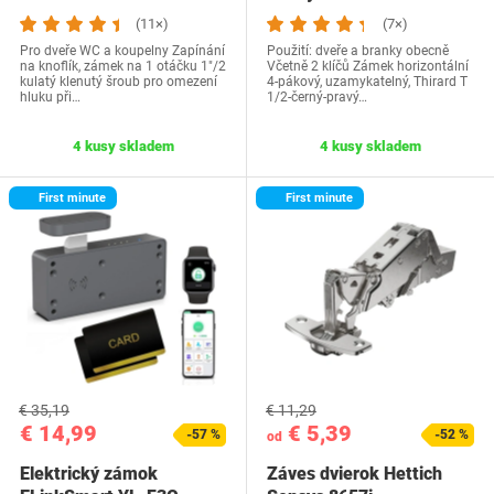
(11×)
(7×)
Pro dveře WC a koupelny Zapínání
Použití: dveře a branky obecně
na knoflík, zámek na 1 otáčku 1"/2
Včetně 2 klíčů Zámek horizontální
kulatý klenutý šroub pro omezení
4-pákový, uzamykatelný, Thirard T
hluku při…
1/2-černý-pravý…
4 kusy skladem
4 kusy skladem
First minute
First minute
€ 35,19
€ 11,29
€ 14,99
€ 5,39
-57 %
-52 %
od
Elektrický zámok
Záves dvierok Hettich