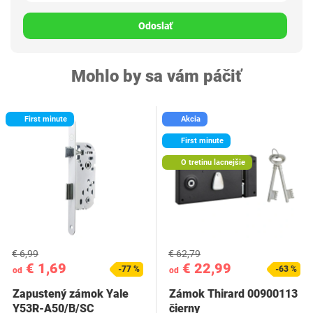
Odoslať
Mohlo by sa vám páčiť
First minute
Akcia
First minute
O tretinu lacnejšie
€ 6,99
€ 62,79
€ 1,69
€ 22,99
-77 %
-63 %
od
od
Zapustený zámok Yale
Zámok Thirard 00900113
Y53R-A50/B/SC
čierny