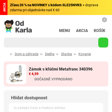
AKCIA
Zľava 20 % na NOVINKY s kódom SLE25NVKS
+ doprava
zdarma pri objednávke nad € 60
0
MENU
AKCIA
KOŠÍK
Dom a záhrada
Dielňa
Stavba
Kovanie
Zámok s kľúčmi Metafranc 340396
€ 4,59