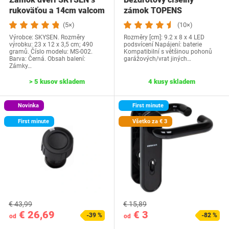
rukoväťou a 14cm valcom
zámok TOPENS
(5×)
(10×)
Výrobce: SKYSEN. Rozměry
Rozměry [cm]: 9.2 x 8 x 4 LED
výrobku: 23 x 12 x 3,5 cm; 490
podsvícení Napájení: baterie
gramů. Číslo modelu: MS-002.
Kompatibilní s většinou pohonů
Barva: Černá. Obsah balení:
garážových/vrat jiných…
Zámky…
> 5 kusov skladem
4 kusy skladem
Novinka
First minute
First minute
Všetko za € 3
€ 43,99
€ 15,89
€ 26,69
€ 3
-39 %
-82 %
od
od