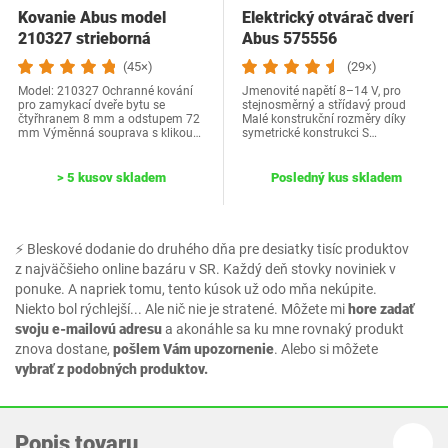
Kovanie Abus model
Elektrický otvárač dverí
210327 strieborná
Abus ‎575556
(45×)
(29×)
Model: 210327 Ochranné kování
Jmenovité napětí 8–14 V, pro
pro zamykací dveře bytu se
stejnosměrný a střídavý proud
čtyřhranem 8 mm a odstupem 72
Malé konstrukční rozměry díky
mm Výměnná souprava s klikou…
symetrické konstrukci S…
> 5 kusov skladem
Posledný kus skladem
⚡ Bleskové dodanie do druhého dňa pre desiatky tisíc produktov
z najväčšieho online bazáru v SR. Každý deň stovky noviniek v
ponuke. A napriek tomu, tento kúsok už odo mňa nekúpite.
Niekto bol rýchlejší... Ale nič nie je stratené. Môžete mi
hore zadať
svoju e-mailovú adresu
a akonáhle sa ku mne rovnaký produkt
znova dostane,
pošlem Vám upozornenie
. Alebo si môžete
vybrať z podobných produktov.
Popis tovaru