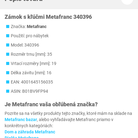
Zámok s kľúčmi Metafranc 340396
Značka:
Metafranc
Použití: pro nábytek
Model: 340396
Rozměr trnu [mm]: 35
Vrtací rozměry [mm]: 19
Délka závitu [mm]: 16
EAN: 4001645156035
ASIN: B01BV9FP94
Je
Metafranc
vaša obľúbená značka?
Pozrite sa na všetky produkty tejto značky, ktoré mám na sklade na
Metafranc bazar
, alebo vyhľadávajte Metafranc priamo v
konkrétnych kategóriách:
Dom a záhrada Metafranc