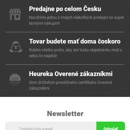
Predajne po celom Česku
Navštívte jednu z mojich niekoľkých predajní so super
lacnými nákupmi
Tovar budete mať doma čoskoro
Robím všetko preto, aby ste Vašu objednávku mali u
seba čo najskôr
Heureka Overené zákazníkmi
Som držiteľom prestížneho certifikátu Overené
zákazníkmi
Newsletter
Odoslať