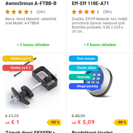
AwmnSrman A-FTBB-B
Eff-Eff 118E-A71
čierna
(24×)
(28×)
Barva: černá Materiál: ušlechtilá
Značka: Eff-Eff Materiál: kov Vnější
ocel Model: ‎A-FTBB-B
povrchová úprava: nerezová ocel
Rozměry produktu: 9,5D x 3,5Š x
3V cm…
> 5 kusov skladem
> 5 kusov skladem
Všetko za € 4
First minute
Všetko za € 1
Čistím sklad
Výpredaj
Megavýpredaj
€ 17,79
€ 48,99
€ 1
€ 5,09
-93 %
-90 %
od
od
Zámok dverí SKYSEN s
Bezdrôtový číselný