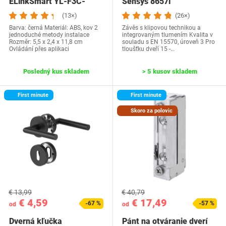
ELinkSmart YL-F3C-
Sensys 8657i
Black
(13×)
(26×)
Barva: černá Materiál: ABS, kov 2
Závěs s klipovou technikou a
jednoduché metody instalace
integrovaným tlumením Kvalita v
Rozměr: 5,5 x 2,4 x 11,8 cm
souladu s EN 15570, úroveň 3 Pro
Ovládání přes aplikaci
tloušťku dveří 15 -…
Posledný kus skladem
> 5 kusov skladem
First minute
First minute
Skoro za polovic
€ 13,99
€ 40,79
€ 4,59
€ 17,49
-67 %
-57 %
od
od
Dverná kľučka
Pánt na otváranie dverí