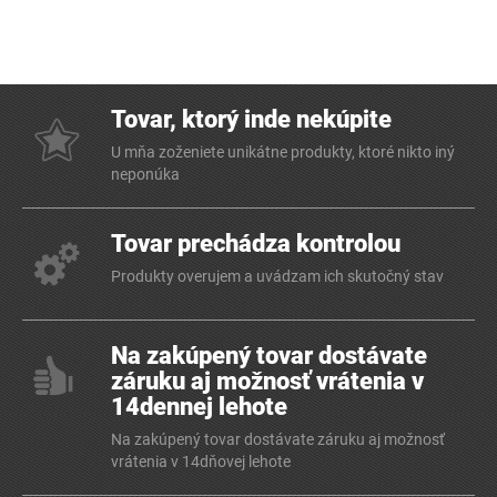
Tovar, ktorý inde nekúpite
U mňa zoženiete unikátne produkty, ktoré nikto iný
neponúka
Tovar prechádza kontrolou
Produkty overujem a uvádzam ich skutočný stav
Na zakúpený tovar dostávate
záruku aj možnosť vrátenia v
14dennej lehote
Na zakúpený tovar dostávate záruku aj možnosť
vrátenia v 14dňovej lehote