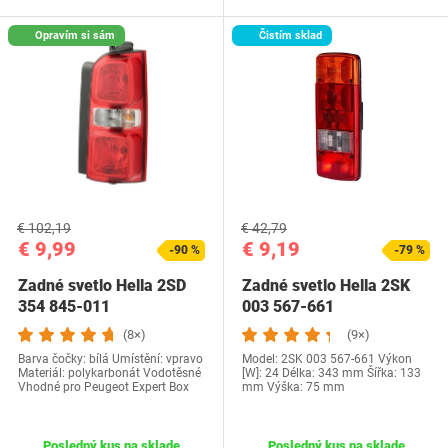
Opravím si sám
Čistím sklad
€ 102,19
€ 42,79
€ 9,99
€ 9,19
-90 %
-79 %
Zadné svetlo Hella 2SD
Zadné svetlo Hella 2SK
354 845-011
003 567-661
(8×)
(9×)
Barva čočky: bílá Umístění: vpravo
Model: 2SK 003 567-661 Výkon
Materiál: polykarbonát Vodotěsné
[W]: 24 Délka: 343 mm Šířka: 133
Vhodné pro Peugeot Expert Box
mm Výška: 75 mm
Posledný kus na sklade
Posledný kus na sklade