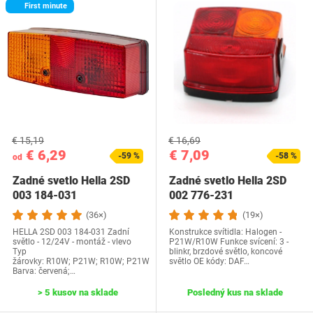
First minute
€ 15,19
€ 16,69
€ 6,29
€ 7,09
-59 %
-58 %
od
Zadné svetlo Hella 2SD
Zadné svetlo Hella 2SD
003 184-031
002 776-231
(36×)
(19×)
HELLA 2SD 003 184-031 Zadní
Konstrukce svítidla: Halogen -
světlo - 12/24V - montáž - vlevo
P21W/R10W Funkce svícení: 3 -
Typ
blinkr, brzdové světlo, koncové
žárovky: R10W; P21W; R10W; P21W
světlo OE kódy: DAF…
Barva: červená;…
> 5 kusov na sklade
Posledný kus na sklade