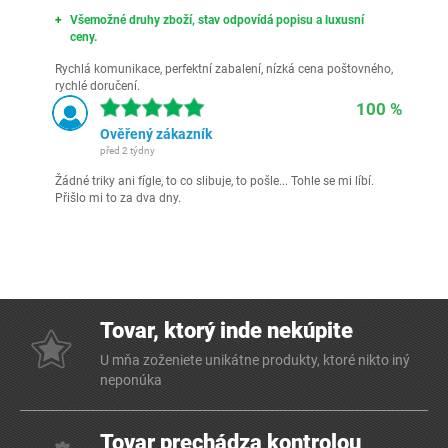
Všemožné druhy zboží, stav odpovídá popisu a luxusní
ceny.
Rychlá komunikace, perfektní zabalení, nízká cena poštovného,
rychlé doručení.
100 %
Ověřený zákazník
před 2 týdny
Žádné triky ani fígle, to co slibuje, to pošle... Tohle se mi líbí.
Přišlo mi to za dva dny.
Tovar, ktorý inde nekúpite
U mňa zoženiete unikátne produkty, ktoré nikto iný
neponúka
Tovar prechádza kontrolou