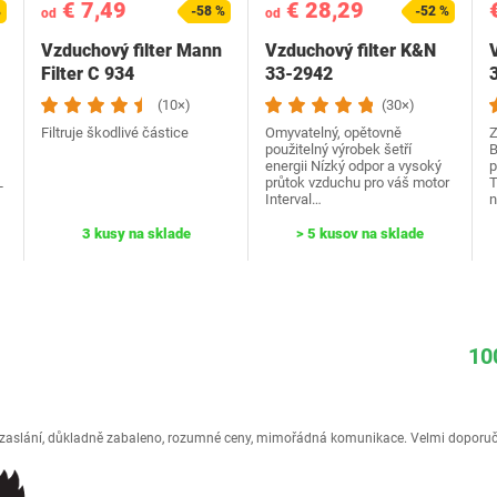
€ 7,49
€ 28,29
%
-58 %
-52 %
od
od
Vzduchový filter Mann
Vzduchový filter K&N
Filter C 934
33-2942
(10×)
(30×)
Filtruje škodlivé částice
Omyvatelný, opětovně
Z
použitelný výrobek šetří
B
energii Nízký odpor a vysoký
p
L
průtok vzduchu pro váš motor
T
Interval…
n
3 kusy na sklade
> 5 kusov na sklade
10
é zaslání, důkladně zabaleno, rozumné ceny, mimořádná komunikace. Velmi doporuč