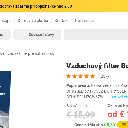
doprava zdarma pri objednávke nad € 60
nákupe
Doprava a platba
Kontakt
Reklamácie
ie
Zobraziť zľavy
Vzduchové filtre pre automobily
Vzduchový filter 
(23×)
Popis tovaru:
Barva: šedá, bílá Zna
CHRYSLER 71775824, CHRYSLER 7
ASIN: B01N7GW6ZW
...
zobraziť vi
Cena od Ka
Bežná cena
od € 
€ 15,99
Cena nižšia až o
€ 5,60
-35 