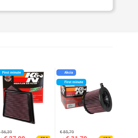
First minute
Akcia
First minute
 56,39
€ 85,79