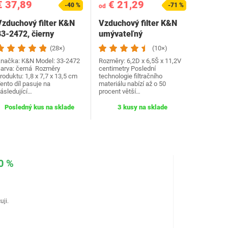
€ 37,89
€ 21,29
-40 %
-71 %
od
Vzduchový filter K&N
Vzduchový filter K&N
33-2472, čierny
umývateľný
(28×)
(10×)
načka: K&N Model: 33-2472
Rozměry: 6,2D x 6,5Š x 11,2V
arva: černá Rozměry
centimetry Poslední
roduktu‎: 1,8 x 7,7 x 13,5 cm
technologie filtračního
ento díl pasuje na
materiálu nabízí až o 50
ásledující…
procent větší…
Posledný kus na sklade
3 kusy na sklade
0 %
uji.