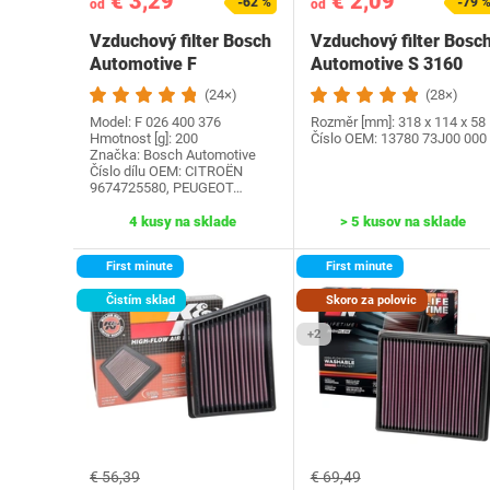
€ 3,29
€ 2,09
-62 %
-79 
od
od
Vzduchový filter Bosch
Vzduchový filter Bosc
Automotive F
Automotive S 3160
026400376
(24×)
(28×)
Model: F 026 400 376
Rozměr [mm]: 318 x 114 x 58
Hmotnost [g]: 200
Číslo OEM: ‎13780 73J00 000
Značka: ‎Bosch Automotive
Číslo dílu OEM: ‎CITROËN
9674725580, PEUGEOT…
4 kusy na sklade
> 5 kusov na sklade
First minute
First minute
Čistím sklad
Skoro za polovic
+2
€ 56,39
€ 69,49