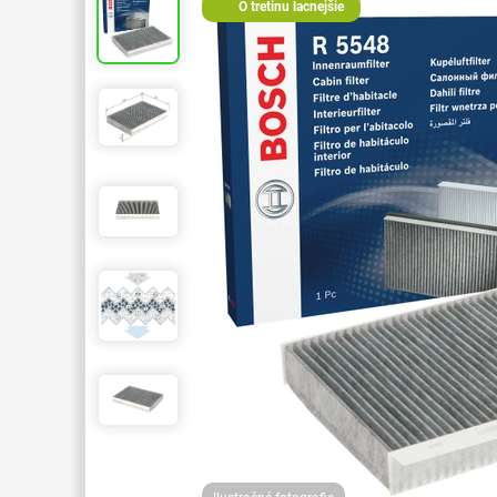
O tretinu lacnejšie