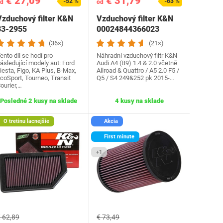
€ 27,09
€ 31,79
-52 %
-63 %
d
od
Vzduchový filter K&N
Vzduchový filter K&N
33-2955
00024844366023
(36×)
(21×)
ento díl se hodí pro
Náhradní vzduchový filtr K&N
ásledující modely aut: Ford
Audi A4 (B9) 1.4 & 2.0 včetně
iesta, Figo, KA Plus, B-Max,
Allroad & Quattro / A5 2.0 F5 /
coSport, Tourneo, Transit
Q5 / S4 249&252 pk 2015-…
ourier,…
Posledné 2 kusy na sklade
4 kusy na sklade
O tretinu lacnejšie
Akcia
First minute
+1
 62,89
€ 73,49