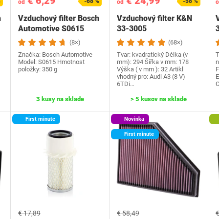
€ 6,29
€ 24,99
%
-68 %
-58 %
od
od
o
h
Vzduchový filter Bosch
Vzduchový filter K&N
Automotive S0615
33-3005
(8×)
(68×)
Značka: Bosch Automotive
Tvar: kvadratický Délka (v
T
Model: S0615 Hmotnost
mm): 294 Šířka v mm: 178
n
položky‎: 350 g
Výška ( v mm ): 32 Artikl
F
vhodný pro: Audi A3 (8 V)
E
6TDi…
C
3 kusy na sklade
> 5 kusov na sklade
First minute
Novinka
First minute
€ 17,89
€ 58,49
€