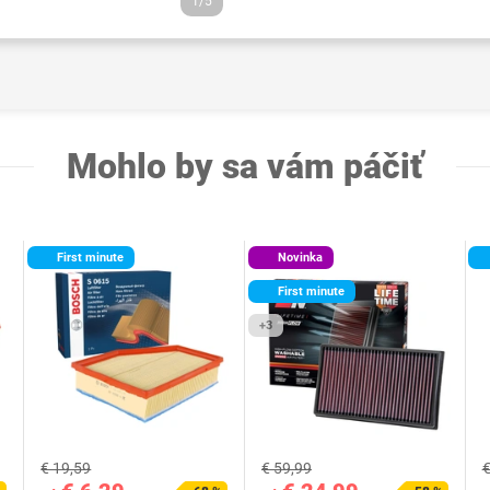
1/5
Mohlo by sa vám páčiť
First minute
Novinka
First minute
+3
€ 19,59
€ 59,99
€