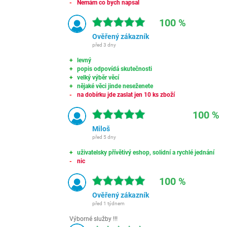
Nemám co bych napsal
100 %
Ověřený zákazník
před 3 dny
levný
popis odpovídá skutečnosti
velký výběr věcí
nějaké věci jinde neseženete
na dobírku jde zaslat jen 10 ks zboží
100 %
Miloš
před 5 dny
uživatelsky přívětivý eshop, solidní a rychlé jednání
nic
100 %
Ověřený zákazník
před 1 týdnem
Výborné služby !!!