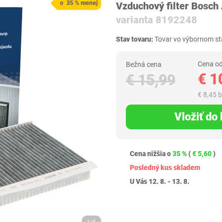
o 35 % menej
Vzduchový filter Bosch
varianta 8192248
Stav tovaru:
Tovar vo výbornom sta
Cena od
Bežná cena
€ 1
€ 15,99
€ 8,45 
Vložiť do
Cena nižšia o
35 %
(
€ 5,60
)
Posledný kus skladem
U Vás 12. 8. - 13. 8.