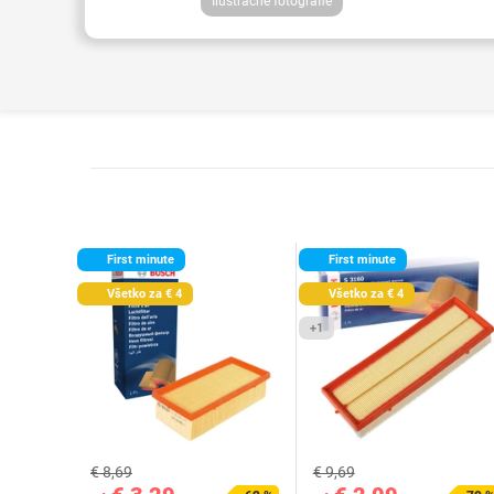
Ilustračné fotografie
First minute
First minute
Všetko za € 4
Všetko za € 4
+1
€ 8,69
€ 9,69