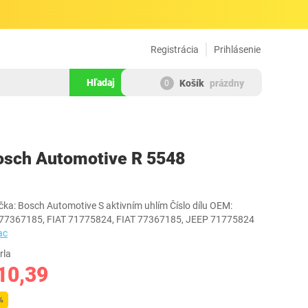
Registrácia
Prihlásenie
Hľadaj
Košík
prázdny
0
1539985
Bosch Automotive R 5548
čka: Bosch Automotive S aktivním uhlím Číslo dílu OEM‎:
7367185, FIAT 71775824, FIAT 77367185, JEEP 71775824
ac
rla
10,39
%