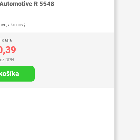
 Automotive R 5548
ve, ako nový.
 Karla
0,39
bez DPH
 košíka