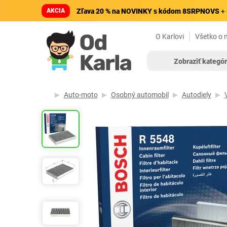
AKCIA
Zľava 20 % na NOVINKY s kódom 8SRPNOVS
+ 
O Karlovi
Všetko o 
Zobraziť kategór
Auto-moto
Osobný automobil
Autodiely