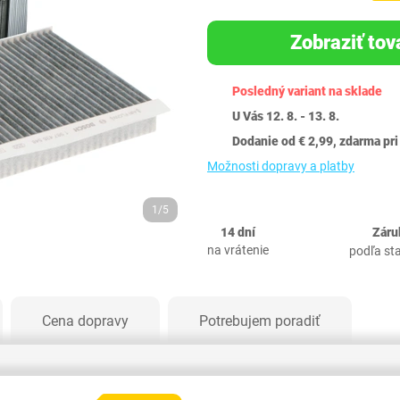
Zobraziť tov
Posledný variant na sklade
U Vás 12. 8. - 13. 8.
Dodanie od € 2,99, zdarma pri
Možnosti dopravy a platby
1/5
14 dní
Záru
na vrátenie
podľa st
Cena dopravy
Potrebujem poradiť