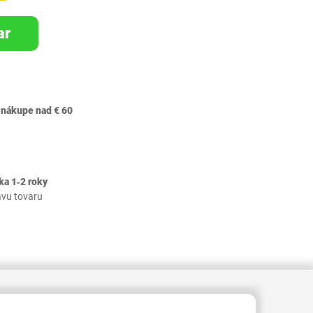
ar
 nákupe nad € 60
ka 1‐2 roky
avu tovaru
RID000006377844