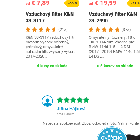
€ 7,89
€ 19,99
-86 %
-71 
od
od
Vzduchový filter K&N
Vzduchový filter K&N
33-3117
33-2990
(21×)
(37×)
K&N 33-3117 vzduchový filtr
Omyvatelný Rozměry: 18 x
motoru: Vysoce výkonný,
105 x 114 mm Vhodné pro:
prémiový, omyvatelný,
BMW 114d 1. 5L L3 DSL
náhradní filtr, zvýšený výkon,
(2017 - 2019) BMW 114d 1.6
2017-2020…
L4 DSL…
4 kusy na sklade
> 5 kusov na sklade
Jiřina Hájková
před 1 dnem
Naprostá spokojenost. Zboží odpovídá foto. Velmi rychl