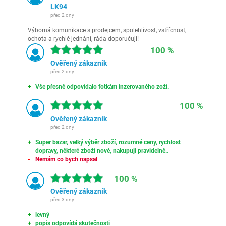
LK94
před 2 dny
Výborná komunikace s prodejcem, spolehlivost, vstřícnost,
ochota a rychlé jednání, ráda doporučuji!
100 %
Ověřený zákazník
před 2 dny
Vše přesně odpovídalo fotkám inzerovaného zoží.
100 %
Ověřený zákazník
před 2 dny
Super bazar, velký výběr zboží, rozumné ceny, rychlost
dopravy, některé zboží nové, nakupuji pravidelně..
Nemám co bych napsal
100 %
Ověřený zákazník
před 3 dny
levný
popis odpovídá skutečnosti