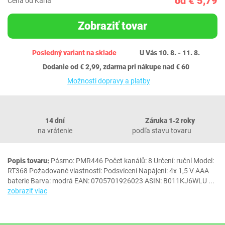
od € 5,79
Cena od Karla
Zobraziť tovar
Posledný variant na sklade
U Vás 10. 8. - 11. 8.
Dodanie od € 2,99, zdarma pri nákupe nad € 60
Možnosti dopravy a platby
14 dní
Záruka 1‐2 roky
na vrátenie
podľa stavu tovaru
Popis tovaru:
Pásmo: PMR446 Počet kanálů: 8 Určení: ruční Model:
RT368 Požadované vlastnosti: Podsvícení Napájení: 4x 1,5 V AAA
baterie Barva: modrá EAN: 0705701926023 ASIN: B011KJ6WLU
...
zobraziť viac