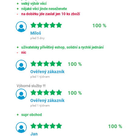
velký výběr věcí
nějaké věci jinde neseženete
na dobírku jde zaslat jen 10 ks zboží
100 %
Miloš
před 5 dny
uživatelsky přívětivý eshop, solidní a rychlé jednání
nic
100 %
Ověřený zákazník
před 1 týdnem
Výborné služby !!!
100 %
Ověřený zákazník
před 1 týdnem
supr obchod
100 %
Jan