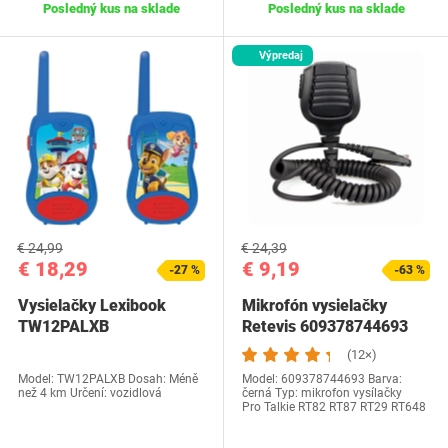
Posledný kus na sklade
Posledný kus na sklade
Výpredaj
€ 24,99
€ 24,39
€ 18,29
€ 9,19
-27 %
-63 %
Vysielačky Lexibook
Mikrofón vysielačky
TW12PALXB
Retevis 609378744693
(12×)
Model: TW12PALXB Dosah: Méně
Model: 609378744693 Barva:
než 4 km Určení: vozidlová
černá Typ: mikrofon vysílačky
Pro Talkie RT82 RT87 RT29 RT648