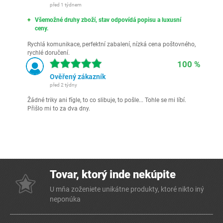
před 1 týdnem
Všemožné druhy zboží, stav odpovídá popisu a luxusní
ceny.
Rychlá komunikace, perfektní zabalení, nízká cena poštovného,
rychlé doručení.
100 %
Ověřený zákazník
před 2 týdny
Žádné triky ani fígle, to co slibuje, to pošle... Tohle se mi líbí.
Přišlo mi to za dva dny.
Tovar, ktorý inde nekúpite
U mňa zoženiete unikátne produkty, ktoré nikto iný
neponúka