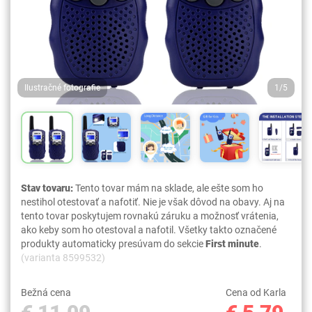
Ilustračné fotografie
1/5
Stav tovaru:
Tento tovar mám na sklade, ale ešte som ho
nestihol otestovať a nafotiť. Nie je však dôvod na obavy. Aj na
tento tovar poskytujem rovnakú záruku a možnosť vrátenia,
ako keby som ho otestoval a nafotil. Všetky takto označené
produkty automaticky presúvam do sekcie
First minute
.
(varianta 8599532)
Bežná cena
Cena od Karla