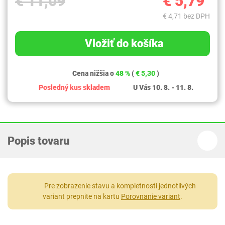
€ 11,09
€ 5,79
€ 4,71 bez DPH
Vložiť do košíka
Cena nižšia o
48 %
(
€ 5,30
)
Posledný kus skladem
U Vás 10. 8. - 11. 8.
Popis tovaru
Pre zobrazenie stavu a kompletnosti jednotlivých
variant prepnite na kartu
Porovnanie variant
.