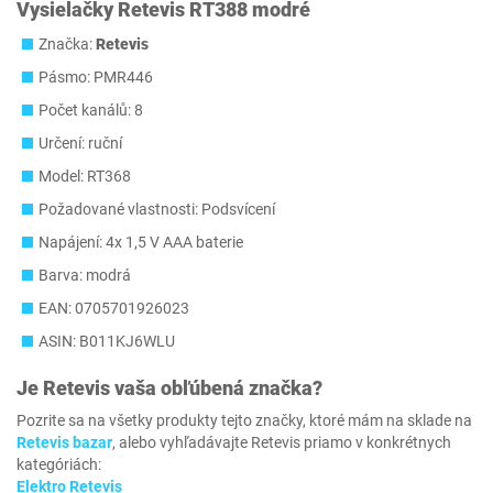
Vysielačky Retevis RT388 modré
Značka:
Retevis
Pásmo: PMR446
Počet kanálů: 8
Určení: ruční
Model: RT368
Požadované vlastnosti: Podsvícení
Napájení: 4x 1,5 V AAA baterie
Barva: modrá
EAN: 0705701926023
ASIN: B011KJ6WLU
Je
Retevis
vaša obľúbená značka?
Pozrite sa na všetky produkty tejto značky, ktoré mám na sklade na
Retevis bazar
, alebo vyhľadávajte Retevis priamo v konkrétnych
kategóriách:
Elektro Retevis