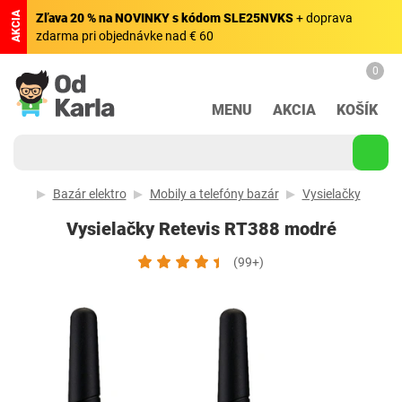
AKCIA
Zľava 20 % na NOVINKY s kódom SLE25NVKS
+ doprava
zdarma pri objednávke nad € 60
0
MENU
AKCIA
KOŠÍK
Bazár elektro
Mobily a telefóny bazár
Vysielačky
Vysielačky Retevis RT388 modré
(99+)