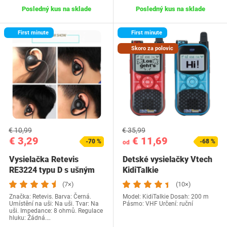
Posledný kus na sklade
Posledný kus na sklade
First minute
First minute
Skoro za polovic
€ 10,99
€ 35,99
€ 3,29
€ 11,69
-70 %
-68 %
od
Vysielačka Retevis
Detské vysielačky Vtech
RE3224 typu D s ušným
KidiTalkie
konektorom, 2…
(7×)
(10×)
Značka: Retevis. Barva: Černá.
Model: KidiTalkie Dosah: 200 m
Umístění na uši: Na uši. Tvar: Na
Pásmo: VHF Určení: ruční
uši. Impedance: 8 ohmů. Regulace
hluku: Žádná.…