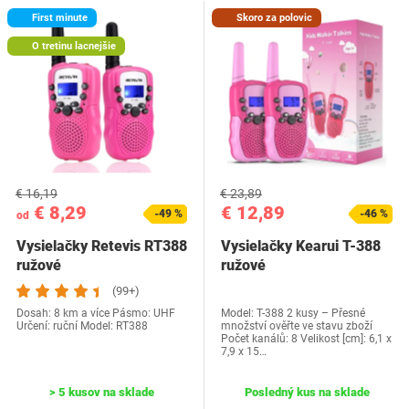
First minute
Skoro za polovic
O tretinu lacnejšie
€ 16,19
€ 23,89
€ 8,29
€ 12,89
-49 %
-46 %
od
Vysielačky Retevis RT388
Vysielačky Kearui T-388
ružové
ružové
(99+)
Dosah: 8 km a více Pásmo: UHF
Model: T-388 2 kusy – Přesné
Určení: ruční Model: RT388
množství ověřte ve stavu zboží
Počet kanálů: 8 Velikost [cm]: 6,1 x
7,9 x 15…
> 5 kusov na sklade
Posledný kus na sklade