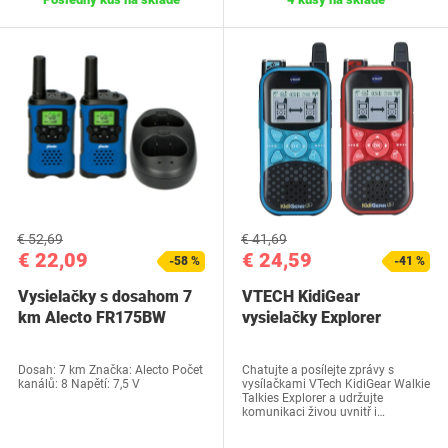
€ 52,69
€ 41,69
€ 22,09
€ 24,59
-58 %
-41 %
Vysielačky s dosahom 7
VTECH KidiGear
km Alecto FR175BW
vysielačky Explorer
Dosah: 7 km Značka: Alecto Počet
Chatujte a posílejte zprávy s
kanálů: 8 Napětí: 7,5 V
vysílačkami VTech KidiGear Walkie
Talkies Explorer a udržujte
komunikaci živou uvnitř i…