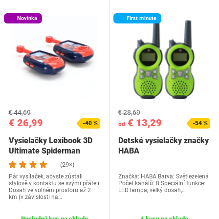
Novinka
First minute
€ 44,69
€ 28,69
€ 26,99
€ 13,29
-40 %
-54 %
od
Vysielačky Lexibook 3D
Detské vysielačky značky
Ultimate Spiderman
HABA
(29×)
Pár vysílaček, abyste zůstali
Značka: HABA Barva: Světlezelená
stylově v kontaktu se svými přáteli
Počet kanálů: 8 Speciální funkce:
Dosah ve volném prostoru až 2
LED lampa, velký dosah,…
km (v závislosti na…
Posledný kus na sklade
4 kusy na sklade