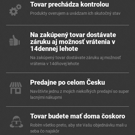
Tovar prechádza kontrolou
Produkty overujem a uvádzam ich skutočný stav
Na zakúpený tovar dostávate
záruku aj možnosť vrátenia v
14dennej lehote
Na zakúpený tovar dostávate záruku aj možnosť
vrátenia v 14dňovej lehote
Predajne po celom Česku
Navštívte jednu z mojich niekoľkých predajní so super
lacnými nákupmi
Tovar budete mať doma čoskoro
Robím všetko preto, aby ste Vašu objednávku mali u
seba čo najskôr