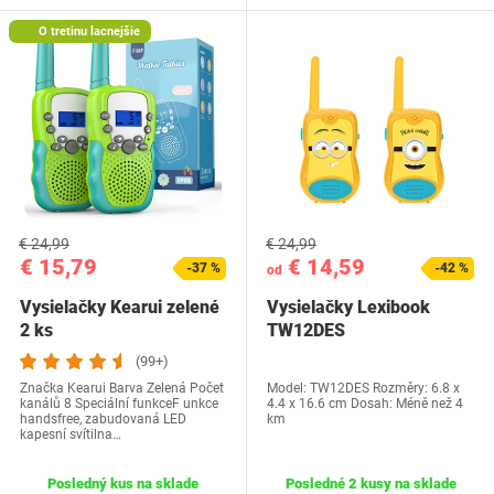
O tretinu lacnejšie
€ 24,99
€ 24,99
€ 15,79
€ 14,59
-37 %
-42 %
od
Vysielačky Kearui zelené
Vysielačky Lexibook
2 ks
TW12DES
(99+)
Značka Kearui Barva Zelená Počet
Model: TW12DES Rozměry: 6.8 x
kanálů 8 Speciální funkceF unkce
4.4 x 16.6 cm Dosah: Méně než 4
handsfree, zabudovaná LED
km
kapesní svítilna…
Posledný kus na sklade
Posledné 2 kusy na sklade