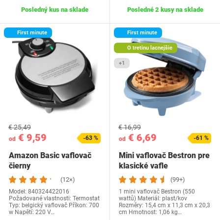
Posledný kus na sklade
Posledné 2 kusy na sklade
First minute
First minute
O tretinu lacnejšie
+1
€ 25,49
€ 16,99
€ 9,59
€ 6,69
-63 %
-61 %
od
od
Amazon Basic vaflovač
Mini vaflovač Bestron pre
čierny
klasické vafle
(12×)
(99+)
Model: 840324422016
1 mini vaflovač Bestron (550
Požadované vlastnosti: Termostat
wattů) Materiál: plast/kov
Typ: belgický vaflovač Příkon: 700
Rozměry: 15,4 cm x 11,3 cm x 20,3
w Napětí: 220 V…
cm Hmotnost: 1,06 kg…