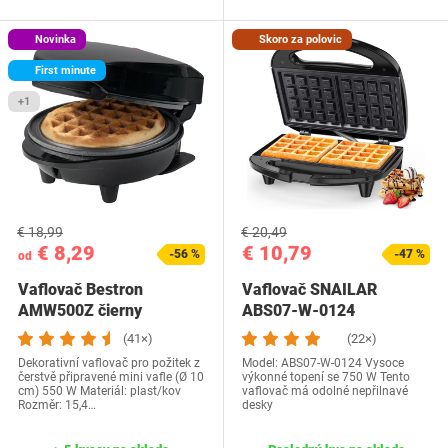
Novinka
Skoro za polovic
First minute
+1
€ 18,99
€ 20,49
€ 8,29
€ 10,79
-56 %
-47 %
od
Vaflovač Bestron
Vaflovač SNAILAR
AMW500Z čierny
ABS07-W-0124
(41×)
(22×)
Dekorativní vaflovač pro požitek z
Model: ‎ABS07-W-0124 Vysoce
čerstvě připravené mini vafle (Ø 10
výkonné topení se 750 W Tento
cm) 550 W Materiál: plast/kov
vaflovač má odolné nepřilnavé
Rozměr: 15,4…
desky