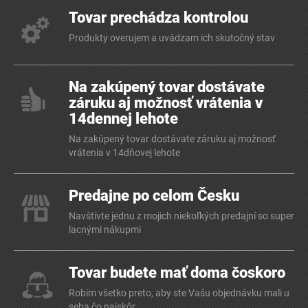
Tovar prechádza kontrolou
Produkty overujem a uvádzam ich skutočný stav
Na zakúpený tovar dostávate
záruku aj možnosť vrátenia v
14dennej lehote
Na zakúpený tovar dostávate záruku aj možnosť
vrátenia v 14dňovej lehote
Predajne po celom Česku
Navštívte jednu z mojich niekoľkých predajní so super
lacnými nákupmi
Tovar budete mať doma čoskoro
Robím všetko preto, aby ste Vašu objednávku mali u
seba čo najskôr