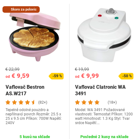
Skoro za polovic
€ 22,99
€ 19,99
€ 9,59
€ 9,99
-59 %
-50 %
od
od
Vaflovač Bestron
Vaflovač Clatronic WA
‎AS.W217
3491
(82×)
(18×)
Tepelně odolné pouzdro a
Model: WA 3491 Požadované
nepřilnavý povrch Rozměr: 25.5 x
vlastnosti: Termostat Příkon: 1200
25 x 9.5 cm Příkon: 700W Napětí:
watt Hmotnost: 1.3 Kg Styl: Tvar
240V
srdce Napětí:…
5 kusů na sklade
Posledné 2 kusy na sklade