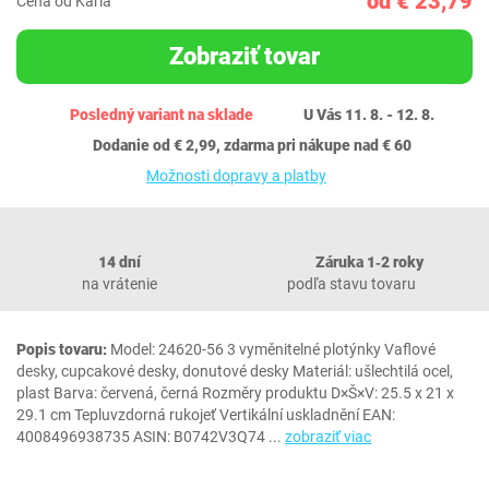
od € 23,79
Cena od Karla
Zobraziť tovar
Posledný variant na sklade
U Vás 11. 8. - 12. 8.
Dodanie od € 2,99, zdarma pri nákupe nad € 60
Možnosti dopravy a platby
14 dní
Záruka 1‐2 roky
na vrátenie
podľa stavu tovaru
Popis tovaru:
Model: 24620-56 3 vyměnitelné plotýnky Vaflové
desky, cupcakové desky, donutové desky Materiál: ušlechtilá ocel,
plast Barva: červená, černá Rozměry produktu D×Š×V: 25.5 x 21 x
29.1 cm Tepluvzdorná rukojeť Vertikální uskladnění EAN:
4008496938735 ASIN: B0742V3Q74
...
zobraziť viac