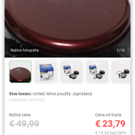
Reálna fotografia
1/10
Stav tovaru:
vzhled: lehce použitý. zaprášený.
(varianta 7443260)
Bežná cena
Cena od Karla
€ 49,99
€ 23,79
€ 19,34 bez DPH