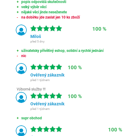
popis odpovídá skutečnosti
velký výběr věcí
nějaké věci jinde neseženete
na dobírku jde zaslat jen 10 ks zboží
100 %
Miloš
před 5 dny
uživatelsky přívětivý eshop, solidní a rychlé jednání
nic
100 %
Ověřený zákazník
před 1 týdnem
Výborné služby !!!
100 %
Ověřený zákazník
před 1 týdnem
supr obchod
100 %