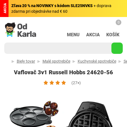
AKCIA
Zľava 20 % na NOVINKY s kódom SLE25NVKS
+ doprava
zdarma pri objednávke nad € 60
0
MENU
AKCIA
KOŠÍK
Biely tovar
Malé spotrebiče
Kuchynské spotrebiče
S
Vaflovač 3v1 Russell Hobbs 24620-56
(27×)