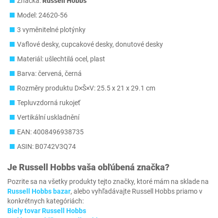
Značka:
Russell Hobbs
Model: 24620-56
3 vyměnitelné plotýnky
Vaflové desky, cupcakové desky, donutové desky
Materiál: ušlechtilá ocel, plast
Barva: červená, černá
Rozměry produktu D×Š×V: 25.5 x 21 x 29.1 cm
Tepluvzdorná rukojeť
Vertikální uskladnění
EAN: 4008496938735
ASIN: B0742V3Q74
Je
Russell Hobbs
vaša obľúbená značka?
Pozrite sa na všetky produkty tejto značky, ktoré mám na sklade na
Russell Hobbs bazar
, alebo vyhľadávajte Russell Hobbs priamo v
konkrétnych kategóriách:
Biely tovar Russell Hobbs