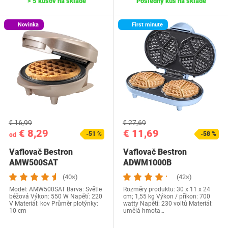
> 5 kusov na sklade
Posledný kus na sklade
Novinka
First minute
€ 16,99
€ 27,69
€ 8,29
€ 11,69
-51 %
-58 %
od
Vaflovač Bestron
Vaflovač Bestron
AMW500SAT
ADWM1000B
(40×)
(42×)
Model: ‎AMW500SAT Barva: Světle
Rozměry produktu: 30 x 11 x 24
béžová Výkon: 550 W Napětí: 220
cm; 1,55 kg Výkon / příkon: 700
V Materiál: kov Průměr plotýnky:
watty Napětí: 230 voltů Materiál:
10 cm
umělá hmota…