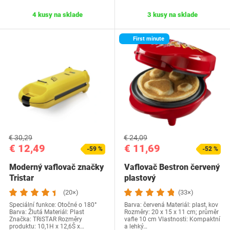
4 kusy na sklade
3 kusy na sklade
First minute
€ 30,29
€ 24,09
€ 12,49
€ 11,69
-59 %
-52 %
Moderný vaflovač značky
Vaflovač Bestron červený
Tristar
plastový
(20×)
(33×)
Speciální funkce: Otočné o 180°
Barva: červená Materiál: plast, kov
Barva: Žlutá Materiál: Plast
Rozměry: 20 x 15 x 11 cm; průměr
Značka: TRiSTAR Rozměry
vafle 10 cm Vlastnosti: Kompaktní
produktu: 10,1H x 12,6Š x…
a lehký…