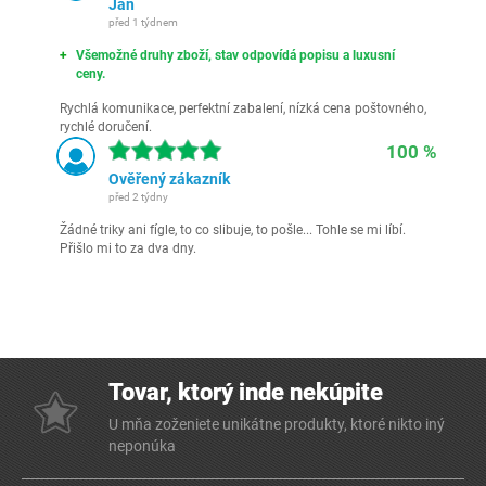
Jan
před 1 týdnem
Všemožné druhy zboží, stav odpovídá popisu a luxusní
ceny.
Rychlá komunikace, perfektní zabalení, nízká cena poštovného,
rychlé doručení.
100 %
Ověřený zákazník
před 2 týdny
Žádné triky ani fígle, to co slibuje, to pošle... Tohle se mi líbí.
Přišlo mi to za dva dny.
Tovar, ktorý inde nekúpite
U mňa zoženiete unikátne produkty, ktoré nikto iný
neponúka