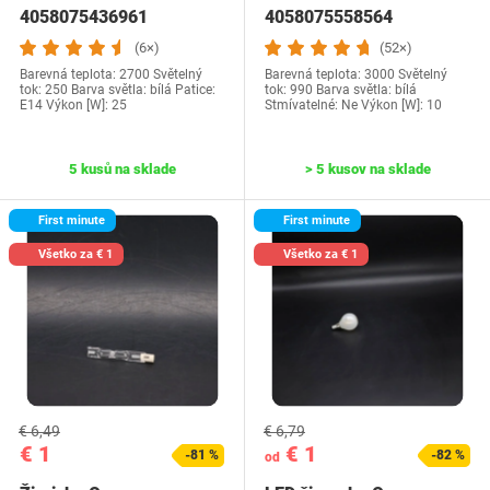
4058075436961
4058075558564
(6×)
(52×)
Barevná teplota: 2700 Světelný
Barevná teplota: 3000 Světelný
tok: 250 Barva světla: bílá Patice:
tok: 990 Barva světla: bílá
E14 Výkon [W]: 25
Stmívatelné: Ne Výkon [W]: 10
5 kusů na sklade
> 5 kusov na sklade
First minute
First minute
Všetko za € 1
Všetko za € 1
€ 6,49
€ 6,79
€ 1
€ 1
-81 %
-82 %
od