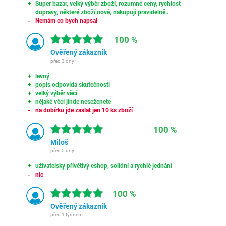
Super bazar, velký výběr zboží, rozumné ceny, rychlost
dopravy, některé zboží nové, nakupuji pravidelně..
Nemám co bych napsal
100 %
Ověřený zákazník
před 3 dny
levný
popis odpovídá skutečnosti
velký výběr věcí
nějaké věci jinde neseženete
na dobírku jde zaslat jen 10 ks zboží
100 %
Miloš
před 5 dny
uživatelsky přívětivý eshop, solidní a rychlé jednání
nic
100 %
Ověřený zákazník
před 1 týdnem