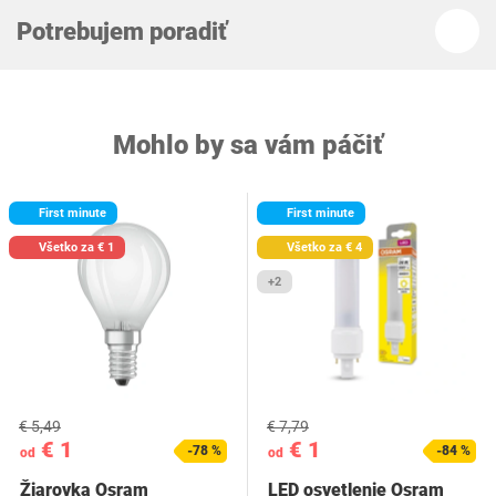
Potrebujem poradiť
Mohlo by sa vám páčiť
First minute
First minute
Všetko za € 1
Všetko za € 4
+2
€ 5,49
€ 7,79
€ 1
€ 1
-78 %
-84 %
od
od
Žiarovka Osram
LED osvetlenie Osram