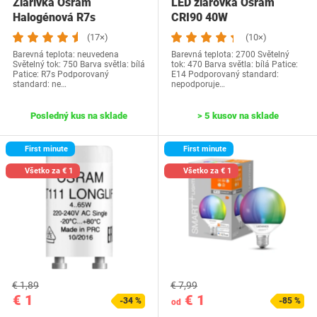
Žiarivka Osram
LED žiarovka Osram
Halogénová R7s
CRI90 40W
(17×)
(10×)
Barevná teplota: neuvedena
Barevná teplota: 2700 Světelný
Světelný tok: 750 Barva světla: bílá
tok: 470 Barva světla: bílá Patice:
Patice: R7s Podporovaný
E14 Podporovaný standard:
standard: ne…
nepodporuje…
Posledný kus na sklade
> 5 kusov na sklade
First minute
First minute
Všetko za € 1
Všetko za € 1
€ 1,89
€ 7,99
€ 1
€ 1
-34 %
-85 %
od