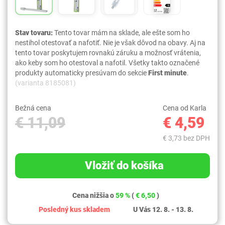
Stav tovaru:
Tento tovar mám na sklade, ale ešte som ho
nestihol otestovať a nafotiť. Nie je však dôvod na obavy. Aj na
tento tovar poskytujem rovnakú záruku a možnosť vrátenia,
ako keby som ho otestoval a nafotil. Všetky takto označené
produkty automaticky presúvam do sekcie
First minute
.
(varianta 8185081)
Bežná cena
Cena od Karla
€ 11,09
€ 4,59
€ 3,73 bez DPH
Vložiť do košíka
Cena nižšia o
59 %
(
€ 6,50
)
Posledný kus skladem
U Vás 12. 8. - 13. 8.