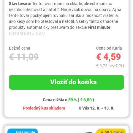
Stav tovaru:
Tento tovar mám na sklade, ale ešte som ho
nestihol otestovať a nafotiť. Nie je však dôvod na obavy. Aj na
tento tovar poskytujem rovnakú záruku a možnosť vrátenia,
ako keby som ho otestoval a nafotil. Všetky takto označené
produkty automaticky presúvam do sekcie
First minute
.
(varianta 8151027)
Bežná cena
Cena od Karla
€ 11,09
€ 4,59
€ 3,73 bez DPH
Vložiť do košíka
Cena nižšia o
59 %
(
€ 6,50
)
Posledný kus skladem
U Vás 12. 8. - 13. 8.
First minute
o 59 % menej