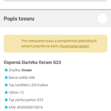
Popis tovaru
Pre zobrazenie stavu a kompletnosti jednotlivých
variant prepnite na kartu
Porovnanie variant
.
Úsporná žiarivka Osram G23
Značka:
Osram
Barva světla: bílá
Typ osvětlení: LED trubice
Výkon: 12
Typ závitu/patice: G23
EAN: 4050300010618