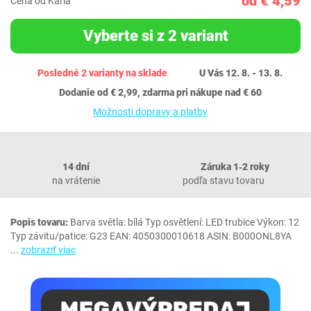
od € 4,59
Cena od Karla
Vyberte si z 2 variant
Posledné 2 varianty na sklade
U Vás 12. 8. - 13. 8.
Dodanie od € 2,99, zdarma pri nákupe nad € 60
Možnosti dopravy a platby
14 dní
Záruka 1‐2 roky
na vrátenie
podľa stavu tovaru
Popis tovaru:
Barva světla: bílá Typ osvětlení: LED trubice Výkon: 12
Typ závitu/patice: G23 EAN: 4050300010618 ASIN: B000ONL8YA
...
zobraziť viac