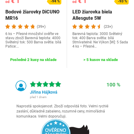
€ 1
€ 1
-94 %
-93 %
od
od
Bodové žiarovky DiCUNO
LED žiarovka biela
MR16
Allesgute 5W
(39×)
(23×)
6 ks – Přesné množství ověřte ve
Barevná teplota: 3000 Světelný
stavu zboží Barevná teplota: 4000
tok: 400 Barva světla: bílá
Světelný tok: 500 Barva světla: bílá
Stmívatelné: Ne Výkon [W]: 5 Sada
Patice:…
4 ks – Přesné…
Posledné 2 kusy na sklade
> 5 kusov na sklade
100 %
Jiřina Hájková
před 1 dnem
Naprostá spokojenost. Zboží odpovídá foto. Velmi rychlé
zaslání, důkladně zabaleno, rozumné ceny, mimořádná
komunikace. Velmi doporučuji.