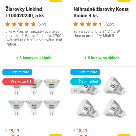
Žiarovky Linkind
Náhradné žiarovky Konst
L100020230, 5 ks
Smide 4 ks
(57×)
(22×)
5 ks – Přesné množství ověřte ve
Barva světla: bílá 24 V 1,2 W
stavu zboží Barevná teplota: 2700
Určeno pro řetězy Minilift
Světelný tok: 520 Barva světla: bílá
Patice:…
> 5 kusov na sklade
> 5 kusov na sklade
First minute
First minute
Všetko za € 1
Čistím sklad
+2
€ 19,99
€ 18,49