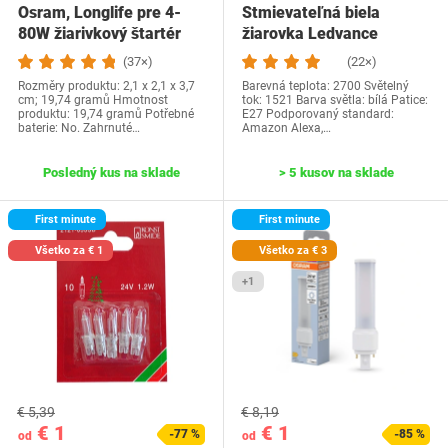
Osram, Longlife pre 4-
Stmievateľná biela
80W žiarivkový štartér
žiarovka Ledvance
ST111 balenie…
(37×)
(22×)
Rozměry produktu: 2,1 x 2,1 x 3,7
Barevná teplota: 2700 Světelný
cm; 19,74 gramů Hmotnost
tok: 1521 Barva světla: bílá Patice:
produktu: 19,74 gramů Potřebné
E27 Podporovaný standard:
baterie: No. Zahrnuté…
Amazon Alexa,…
Posledný kus na sklade
> 5 kusov na sklade
First minute
First minute
Všetko za € 1
Všetko za € 3
+1
€ 5,39
€ 8,19
€ 1
€ 1
-77 %
-85 %
od
od