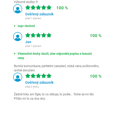
Výborné služby !!!
100 %
Ověřený zákazník
před 1 týdnem
supr obchod
100 %
Jan
před 1 týdnem
Všemožné druhy zboží, stav odpovídá popisu a luxusní
ceny.
Rychlá komunikace, perfektní zabalení, nízká cena poštovného,
rychlé doručení.
100 %
Ověřený zákazník
před 2 týdny
Žádné triky ani fígle, to co slibuje, to pošle... Tohle se mi líbí.
Přišlo mi to za dva dny.