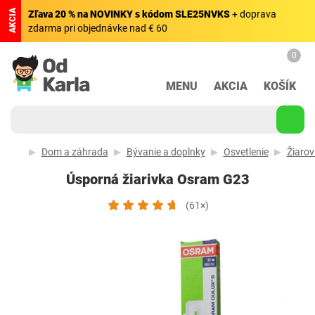
AKCIA
Zľava 20 % na NOVINKY s kódom SLE25NVKS
+ doprava
zdarma pri objednávke nad € 60
0
MENU
AKCIA
KOŠÍK
Dom a záhrada
Bývanie a doplnky
Osvetlenie
Žiarov
Úsporná žiarivka Osram G23
(61×)