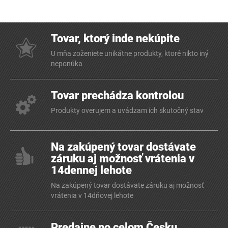
Tovar, ktorý inde nekúpite
U mňa zoženiete unikátne produkty, ktoré nikto iný
neponúka
Tovar prechádza kontrolou
Produkty overujem a uvádzam ich skutočný stav
Na zakúpený tovar dostávate
záruku aj možnosť vrátenia v
14dennej lehote
Na zakúpený tovar dostávate záruku aj možnosť
vrátenia v 14dňovej lehote
Predajne po celom Česku