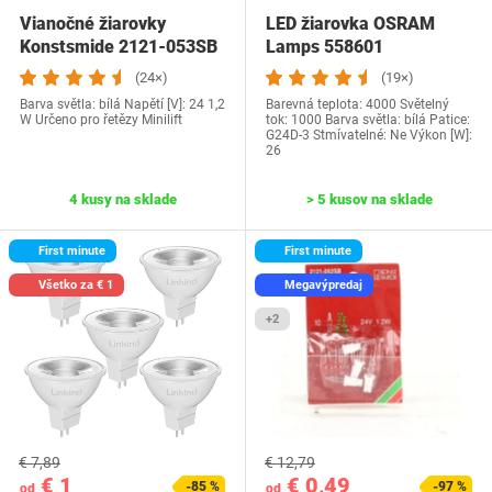
Vianočné žiarovky
LED žiarovka OSRAM
Konstsmide 2121-053SB
Lamps 558601
(24×)
(19×)
Barva světla: bílá Napětí [V]: 24 1,2
Barevná teplota: 4000 Světelný
W Určeno pro řetězy Minilift
tok: 1000 Barva světla: bílá Patice:
G24D-3 Stmívatelné: Ne Výkon [W]:
26
4 kusy na sklade
> 5 kusov na sklade
First minute
First minute
Všetko za € 1
Megavýpredaj
+2
€ 7,89
€ 12,79
€ 1
€ 0,49
-85 %
-97 %
od
od