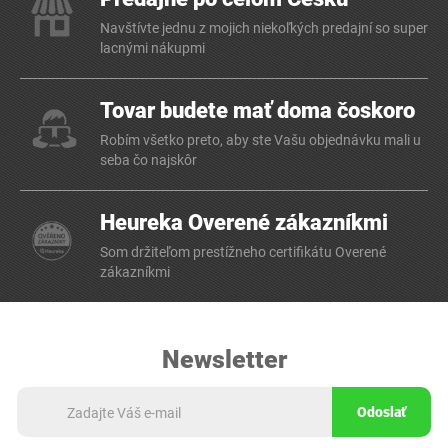
Navštívte jednu z mojich niekoľkých predajní so super
lacnými nákupmi
Tovar budete mať doma čoskoro
Robím všetko preto, aby ste Vašu objednávku mali u
seba čo najskôr
Heureka Overené zákazníkmi
Som držiteľom prestížneho certifikátu Overené
zákazníkmi
Newsletter
Odoslať