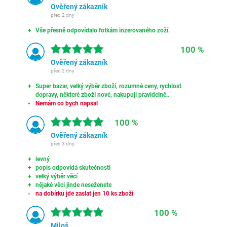
Ověřený zákazník
před 2 dny
Vše přesně odpovídalo fotkám inzerovaného zoží.
100 %
Ověřený zákazník
před 2 dny
Super bazar, velký výběr zboží, rozumné ceny, rychlost
dopravy, některé zboží nové, nakupuji pravidelně..
Nemám co bych napsal
100 %
Ověřený zákazník
před 3 dny
levný
popis odpovídá skutečnosti
velký výběr věcí
nějaké věci jinde neseženete
na dobírku jde zaslat jen 10 ks zboží
100 %
Miloš