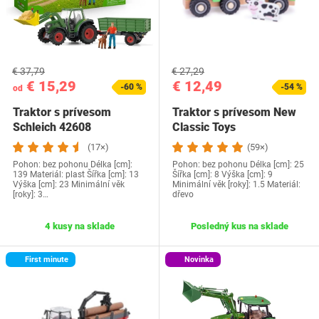
€ 37,79
€ 27,29
€ 15,29
€ 12,49
-60 %
-54 %
od
Traktor s prívesom
Traktor s prívesom New
Schleich 42608
Classic Toys
(17×)
(59×)
Pohon: bez pohonu Délka [cm]:
Pohon: bez pohonu Délka [cm]: 25
139 Materiál: plast Šířka [cm]: 13
Šířka [cm]: 8 Výška [cm]: 9
Výška [cm]: 23 Minimální věk
Minimální věk [roky]: 1.5 Materiál:
[roky]: 3…
dřevo
4 kusy na sklade
Posledný kus na sklade
First minute
Novinka