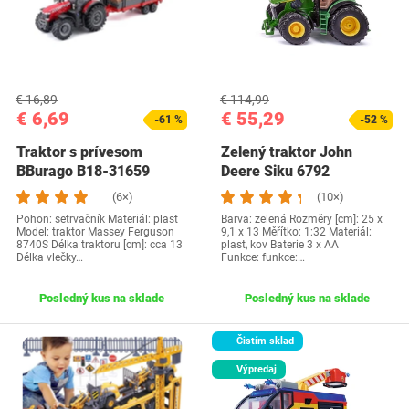
€ 16,89
€ 114,99
€ 6,69
€ 55,29
-61 %
-52 %
Traktor s prívesom
Zelený traktor John
BBurago ‎B18-31659
Deere Siku 6792
(6×)
(10×)
Pohon: setrvačník Materiál: plast
Barva: zelená Rozměry [cm]: 25 x
Model: traktor Massey Ferguson
9,1 x 13 Měřítko: 1:32 Materiál:
8740S Délka traktoru [cm]: cca 13
plast, kov Baterie 3 x AA
Délka vlečky…
Funkce: funkce:…
Posledný kus na sklade
Posledný kus na sklade
Čistím sklad
Výpredaj