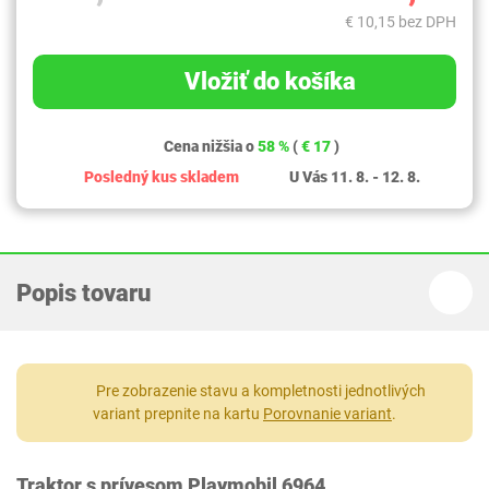
€ 10,15 bez DPH
Vložiť do košíka
Cena nižšia o
58 %
(
€ 17
)
Posledný kus skladem
U Vás 11. 8. - 12. 8.
Popis tovaru
Pre zobrazenie stavu a kompletnosti jednotlivých
variant prepnite na kartu
Porovnanie variant
.
Traktor s prívesom Playmobil 6964