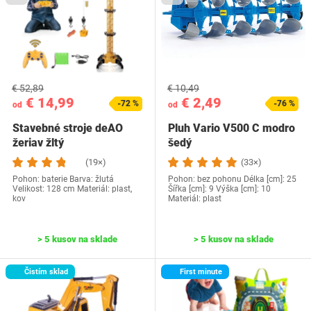
€ 52,89
€ 10,49
€ 14,99
€ 2,49
-72 %
-76 %
od
od
Stavebné stroje deAO
Pluh Vario V500 C modro
žeriav žltý
šedý
(19×)
(33×)
Pohon: baterie Barva: žlutá
Pohon: bez pohonu Délka [cm]: 25
Velikost: 128 cm Materiál: plast,
Šířka [cm]: 9 Výška [cm]: 10
kov
Materiál: plast
> 5 kusov na sklade
> 5 kusov na sklade
Čistím sklad
First minute