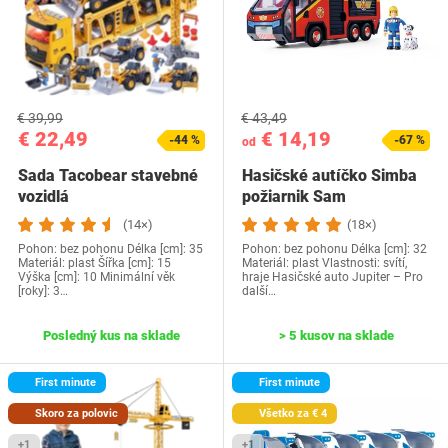
€ 39,99
€ 43,49
€ 22,49
€ 14,19
-44 %
-67 %
od
Sada Tacobear stavebné
Hasičské autíčko Simba
vozidlá
požiarnik Sam
(14×)
(18×)
Pohon: bez pohonu Délka [cm]: 35
Pohon: bez pohonu Délka [cm]: 32
Materiál: plast Šířka [cm]: 15
Materiál: plast Vlastnosti: svítí,
Výška [cm]: 10 Minimální věk
hraje Hasičské auto Jupiter – Pro
[roky]: 3…
další…
Posledný kus na sklade
> 5 kusov na sklade
First minute
First minute
Skoro za polovic
Všetko za € 4
+1
+1