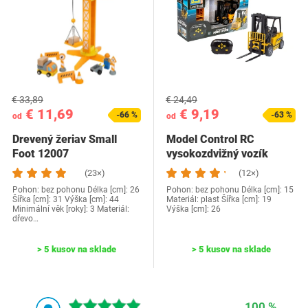
€ 33,89
€ 24,49
€ 11,69
€ 9,19
-66 %
-63 %
od
od
Drevený žeriav Small
Model Control RC
Foot 12007
vysokozdvižný vozík
(23×)
(12×)
Pohon: bez pohonu Délka [cm]: 26
Pohon: bez pohonu Délka [cm]: 15
Šířka [cm]: 31 Výška [cm]: 44
Materiál: plast Šířka [cm]: 19
Minimální věk [roky]: 3 Materiál:
Výška [cm]: 26
dřevo…
> 5 kusov na sklade
> 5 kusov na sklade
100 %