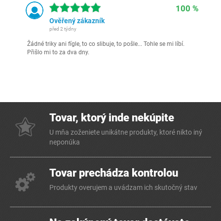
100 %
Ověřený zákazník
před 2 týdny
Žádné triky ani fígle, to co slibuje, to pošle... Tohle se mi líbí.
Přišlo mi to za dva dny.
Tovar, ktorý inde nekúpite
U mňa zoženiete unikátne produkty, ktoré nikto iný
neponúka
Tovar prechádza kontrolou
Produkty overujem a uvádzam ich skutočný stav