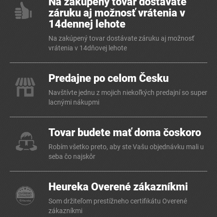
Na zakúpený tovar dostávate
záruku aj možnosť vrátenia v
14dennej lehote
Na zakúpený tovar dostávate záruku aj možnosť
vrátenia v 14dňovej lehote
Predajne po celom Česku
Navštívte jednu z mojich niekoľkých predajní so super
lacnými nákupmi
Tovar budete mať doma čoskoro
Robím všetko preto, aby ste Vašu objednávku mali u
seba čo najskôr
Heureka Overené zákazníkmi
Som držiteľom prestížneho certifikátu Overené
zákazníkmi