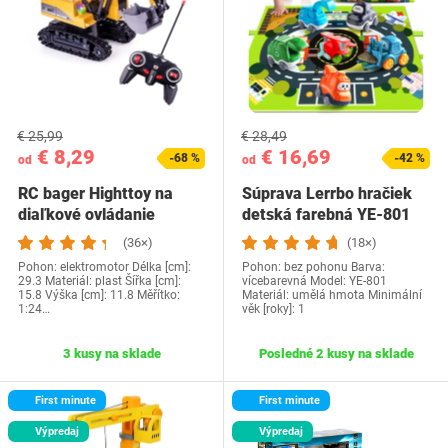
€ 25,99
€ 28,49
€ 8,29
€ 16,69
-68 %
-42 %
od
od
RC bager Highttoy na
Súprava Lerrbo hračiek
diaľkové ovládanie
detská farebná YE-801
(36×)
(18×)
Pohon: elektromotor Délka [cm]:
Pohon: bez pohonu Barva:
29.3 Materiál: plast Šířka [cm]:
vícebarevná Model: ‎YE-801
15.8 Výška [cm]: 11.8 Měřítko:
Materiál: umělá hmota Minimální
1:24…
věk [roky]: 1
3 kusy na sklade
Posledné 2 kusy na sklade
First minute
First minute
Výpredaj
Výpredaj