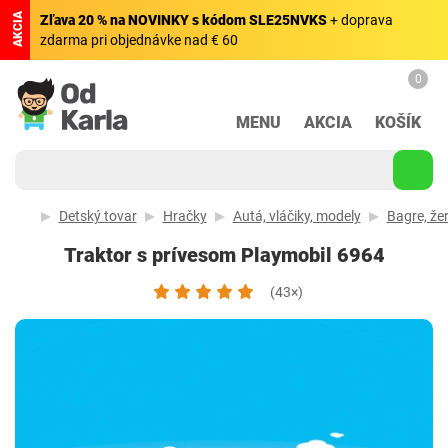
AKCIA
Zľava 20 % na NOVINKY s kódom SLE25NVKS
+ doprava
zdarma pri objednávke nad € 60
0
MENU
AKCIA
KOŠÍK
Detský tovar
Hračky
Autá, vláčiky, modely
Bagre, žer
Traktor s prívesom Playmobil 6964
(43×)