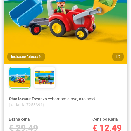
Ilustračné fotografie
1/2
Stav tovaru:
Tovar vo výbornom stave, ako nový.
(varianta 7258391)
Bežná cena
Cena od Karla
€ 29,49
€ 12,49