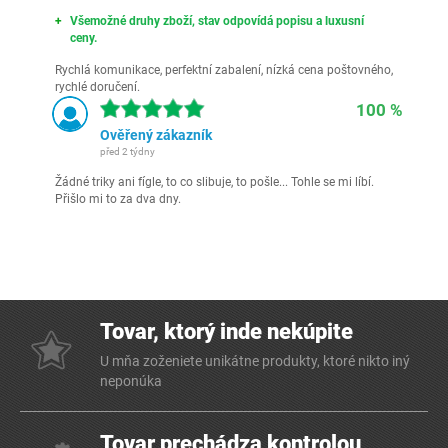
Všemožné druhy zboží, stav odpovídá popisu a luxusní
ceny.
Rychlá komunikace, perfektní zabalení, nízká cena poštovného,
rychlé doručení.
100 %
Ověřený zákazník
před 2 týdny
Žádné triky ani fígle, to co slibuje, to pošle... Tohle se mi líbí.
Přišlo mi to za dva dny.
Tovar, ktorý inde nekúpite
U mňa zoženiete unikátne produkty, ktoré nikto iný
neponúka
Tovar prechádza kontrolou