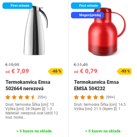
First minute
First minute
Megavýpredaj
€ 19,99
€ 11,49
€ 7,09
€ 0,79
-65 %
-93 %
od
od
Termokanvica Emsa
Termokanvica Emsa
502664 nerezová
EMSA 504232
Eleganza
(55×)
(99+)
Druh: termoska Šířka [cm]: 15
Druh: termoska Šířka [cm]: 14.5
Výška [cm]: 28 Objem [l]: 1.3
Výška [cm]: 21.5 Objem [l]: 1
Materiál: nerezová ocel Udrží 12
hod. horké…
> 5 kusov na sklade
> 5 kusov na sklade