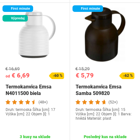
First minute
First minute
Výpredaj
€ 16,69
€ 15,29
€ 6,69
€ 5,79
-60 %
-62 %
od
Termokanvica Emsa
Termokanvica Emsa
N4011500 biela
Samba 509820
(48×)
(52×)
Druh: termoska Šířka [cm]: 17
Druh: termoska Šířka [cm]: 15
Výška [cm]: 22 Objem [l]: 1
Výška [cm]: 22 Objem [l]: 1 Barva:
hnědá Materiál: plast
3 kusy na sklade
Posledný kus na sklade