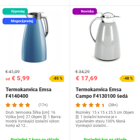
Výpredaj
Novinka
Megavýpredaj
€ 41,09
€ 34,29
€ 5,99
€ 17,69
-85 %
-48 %
od
Termokanvica Emsa
Termokanvica Emsa
F4140400
Campo F4130100 šedá
(17×)
(38×)
Druh: termoska Šířka [cm]: 16
Rozměry: 15 x 15 x 25.5 cm Objem
Výška [cm]: 27 Objem [l]: 1 Barva:
[l]: 1 Izolační konvice je v
modrá Vynikající izolační výkon:
uzavřeném stavu 100% těsná
horký až 12…
Vynikající izolační…
Posledné 2 kusy na sklade
Posledný kus na sklade