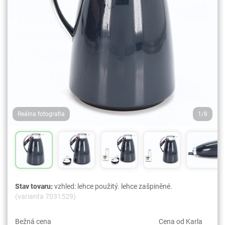
Reálna fotografia
1/8
Stav tovaru:
vzhled: lehce použitý. lehce zašpiněné.
(varianta 7031529)
Bežná cena
Cena od Karla