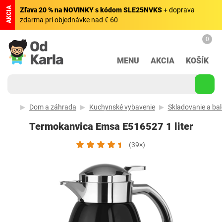
AKCIA
Zľava 20 % na NOVINKY s kódom SLE25NVKS
+ doprava
zdarma pri objednávke nad € 60
0
MENU
AKCIA
KOŠÍK
Dom a záhrada
Kuchynské vybavenie
Skladovanie a bal
Termokanvica Emsa E516527 1 liter
(39×)