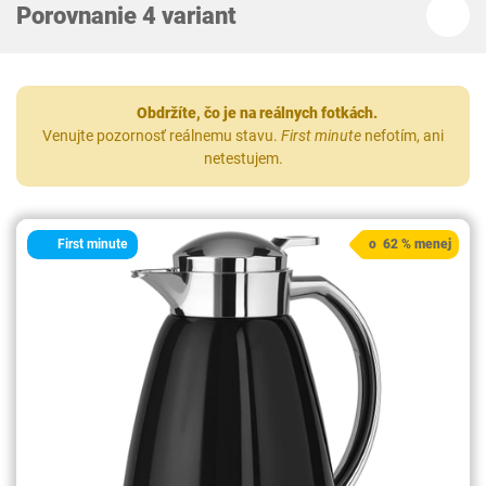
Porovnanie 4 variant
Obdržíte, čo je na reálnych fotkách.
Venujte pozornosť reálnemu stavu.
First minute
nefotím, ani
netestujem.
First minute
o 62 % menej