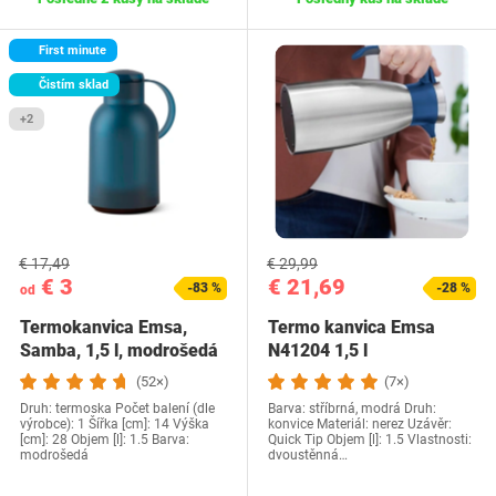
First minute
Čistím sklad
+2
€ 17,49
€ 29,99
€ 3
€ 21,69
-83 %
-28 %
od
Termokanvica Emsa,
Termo kanvica Emsa
Samba, 1,5 l, modrošedá
N41204 1,5 l
(52×)
(7×)
Druh: termoska Počet balení (dle
Barva: stříbrná, modrá Druh:
výrobce): 1 Šířka [cm]: 14 Výška
konvice Materiál: nerez Uzávěr:
[cm]: 28 Objem [l]: 1.5 Barva:
Quick Tip Objem [l]: 1.5 Vlastnosti:
modrošedá
dvoustěnná…