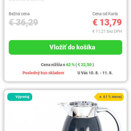
Bežná cena
Cena od Karla
€ 36,29
€ 13,79
€ 11,21 bez DPH
Vložiť do košíka
Cena nižšia o
62 %
(
€ 22,50
)
Posledný kus skladem
U Vás 10. 8. - 11. 8.
Výpredaj
o 61 % menej