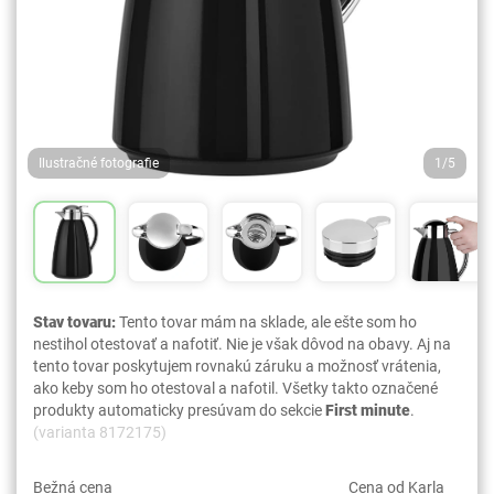
Ilustračné fotografie
1/5
Stav tovaru:
Tento tovar mám na sklade, ale ešte som ho
nestihol otestovať a nafotiť. Nie je však dôvod na obavy. Aj na
tento tovar poskytujem rovnakú záruku a možnosť vrátenia,
ako keby som ho otestoval a nafotil. Všetky takto označené
produkty automaticky presúvam do sekcie
First minute
.
(varianta 8172175)
Bežná cena
Cena od Karla