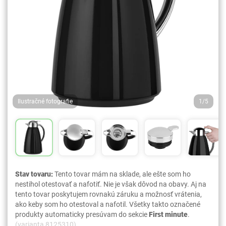
Ilustračné fotografie
1/5
Stav tovaru:
Tento tovar mám na sklade, ale ešte som ho
nestihol otestovať a nafotiť. Nie je však dôvod na obavy. Aj na
tento tovar poskytujem rovnakú záruku a možnosť vrátenia,
ako keby som ho otestoval a nafotil. Všetky takto označené
produkty automaticky presúvam do sekcie
First minute
.
(varianta 8125310)