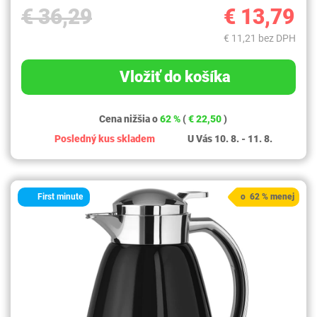
€ 36,29
€ 13,79
€ 11,21 bez DPH
Vložiť do košíka
Cena nižšia o
62 %
(
€ 22,50
)
Posledný kus skladem
U Vás 10. 8. - 11. 8.
First minute
o 62 % menej