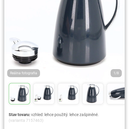
Reálna fotografia
1/8
Stav tovaru:
vzhled: lehce použitý. lehce zašpiněné.
(varianta 7157463)