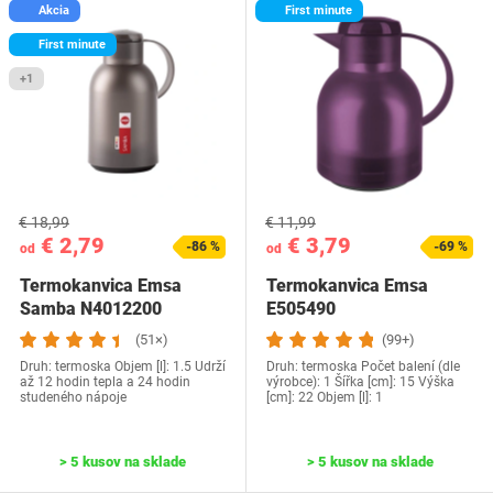
Akcia
First minute
First minute
+1
€ 18,99
€ 11,99
€ 2,79
€ 3,79
-86 %
-69 %
od
od
Termokanvica Emsa
Termokanvica Emsa
Samba N4012200
E505490
(51×)
(99+)
Druh: termoska Objem [l]: 1.5 Udrží
Druh: termoska Počet balení (dle
až 12 hodin tepla a 24 hodin
výrobce): 1 Šířka [cm]: 15 Výška
studeného nápoje
[cm]: 22 Objem [l]: 1
> 5 kusov na sklade
> 5 kusov na sklade