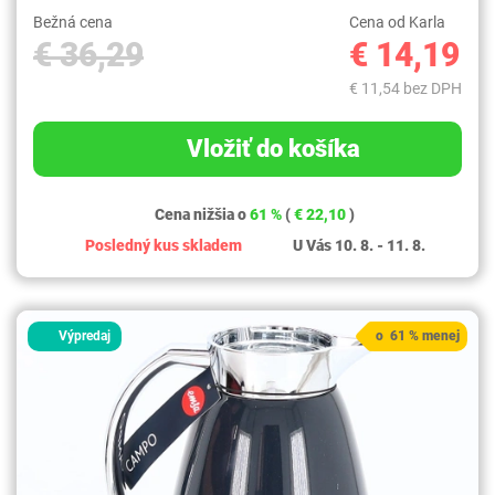
Bežná cena
Cena od Karla
€ 36,29
€ 14,19
€ 11,54 bez DPH
Vložiť do košíka
Cena nižšia o
61 %
(
€ 22,10
)
Posledný kus skladem
U Vás 10. 8. - 11. 8.
Výpredaj
o 61 % menej