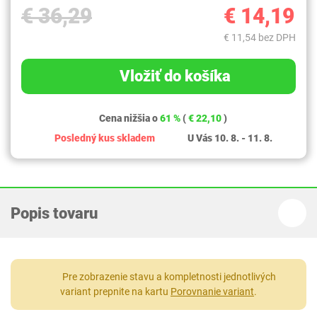
€ 36,29
€ 14,19
€ 11,54 bez DPH
Vložiť do košíka
Cena nižšia o
61 %
(
€ 22,10
)
Posledný kus skladem
U Vás 10. 8. - 11. 8.
Popis tovaru
Pre zobrazenie stavu a kompletnosti jednotlivých
variant prepnite na kartu
Porovnanie variant
.