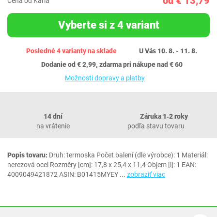
od € 13,79
Cena od Karla
Vyberte si z 4 variant
Posledné 4 varianty na sklade
U Vás 10. 8. - 11. 8.
Dodanie od € 2,99, zdarma pri nákupe nad € 60
Možnosti dopravy a platby
14 dní
Záruka 1‐2 roky
na vrátenie
podľa stavu tovaru
Popis tovaru:
Druh: termoska Počet balení (dle výrobce): 1 Materiál:
nerezová ocel Rozměry [cm]: 17,8 x 25,4 x 11,4 Objem [l]: 1 EAN:
4009049421872 ASIN: B01415MYEY
...
zobraziť viac