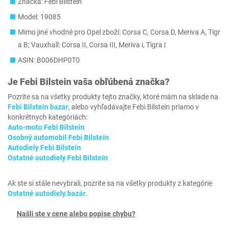
Značka: Febi Bilstein
Model: 19085
Mimo jiné vhodné pro Opel zboží: Corsa C, Corsa D, Meriva A, Tigr
a B; Vauxhall: Corsa II, Corsa III, Meriva i, Tigra I
ASIN: B006DHP0T0
Je
Febi Bilstein
vaša obľúbená značka?
Pozrite sa na všetky produkty tejto značky, ktoré mám na sklade na
Febi Bilstein bazar
, alebo vyhľadávajte Febi Bilstein priamo v
konkrétnych kategóriách:
Auto-moto Febi Bilstein
Osobný automobil Febi Bilstein
Autodiely Febi Bilstein
Ostatné autodiely Febi Bilstein
Ak ste si stále nevybrali, pozrite sa na všetky produkty z kategórie
Ostatné autodiely bazár
.
Našli ste v cene alebo popise chybu?