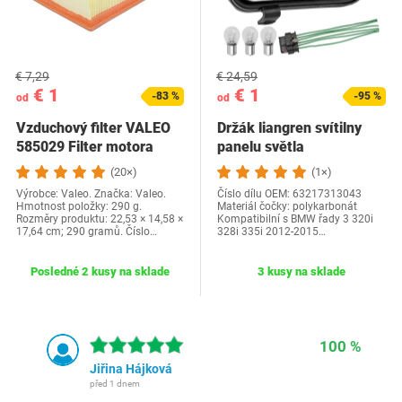
€ 7,29
€ 24,59
€ 1
€ 1
-83 %
-95 %
od
od
Vzduchový filter VALEO
Držák liangren svítilny
585029 Filter motora
panelu světla
Vynikajúce…
(20×)
(1×)
Výrobce: Valeo. Značka: Valeo.
Číslo dílu OEM: ‎63217313043
Hmotnost položky: 290 g.
Materiál čočky: polykarbonát
Rozměry produktu: 22,53 × 14,58 ×
Kompatibilní s BMW řady 3 320i
17,64 cm; 290 gramů. Číslo…
328i 335i 2012-2015…
Posledné 2 kusy na sklade
3 kusy na sklade
100 %
Jiřina Hájková
před 1 dnem