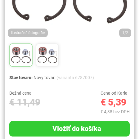
Ilustračné fotografie
1/2
Stav tovaru:
Nový tovar.
(varianta 6787007)
Bežná cena
Cena od Karla
€ 11,49
€ 5,39
€ 4,38 bez DPH
Vložiť do košíka