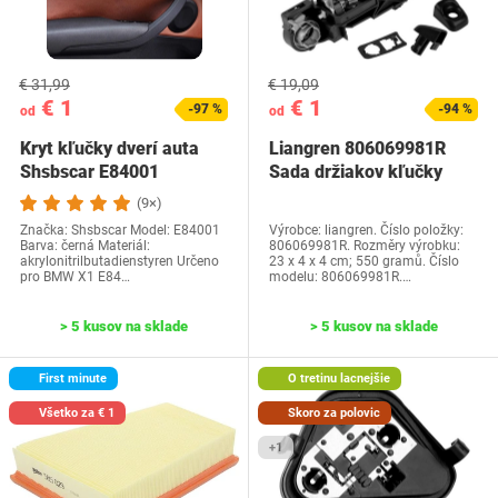
€ 31,99
€ 19,09
€ 1
€ 1
-97 %
-94 %
od
od
Kryt kľučky dverí auta
Liangren 806069981R
Shsbscar E84001
Sada držiakov kľučky
(9×)
Značka: Shsbscar Model: ‎E84001
Výrobce: ‎liangren. Číslo položky:
Barva: černá Materiál:
‎806069981R. Rozměry výrobku:
akrylonitrilbutadienstyren Určeno
‎23 x 4 x 4 cm; 550 gramů. Číslo
pro BMW X1 E84…
modelu: ‎806069981R.…
> 5 kusov na sklade
> 5 kusov na sklade
First minute
O tretinu lacnejšie
Všetko za € 1
Skoro za polovic
+1