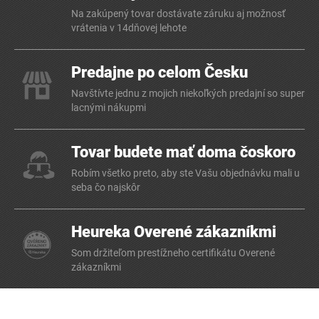
Na zakúpený tovar dostávate záruku aj možnosť
vrátenia v 14dňovej lehote
Predajne po celom Česku
Navštívte jednu z mojich niekoľkých predajní so super
lacnými nákupmi
Tovar budete mať doma čoskoro
Robím všetko preto, aby ste Vašu objednávku mali u
seba čo najskôr
Heureka Overené zákazníkmi
Som držiteľom prestížneho certifikátu Overené
zákazníkmi