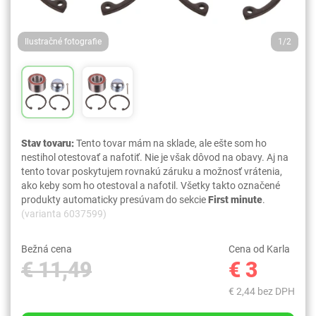
Ilustračné fotografie
1/2
Stav tovaru:
Tento tovar mám na sklade, ale ešte som ho
nestihol otestovať a nafotiť. Nie je však dôvod na obavy. Aj na
tento tovar poskytujem rovnakú záruku a možnosť vrátenia,
ako keby som ho otestoval a nafotil. Všetky takto označené
produkty automaticky presúvam do sekcie
First minute
.
(varianta 6037599)
Bežná cena
Cena od Karla
€ 11,49
€ 3
€ 2,44 bez DPH