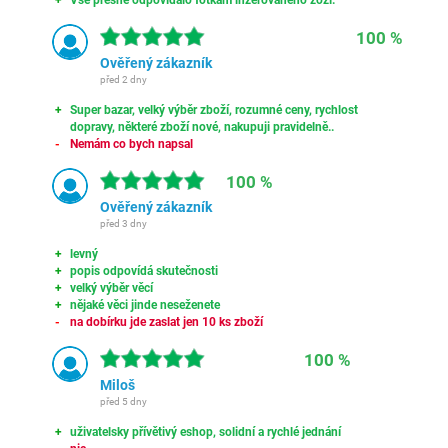
Vše přesně odpovídalo fotkám inzerovaného zoží.
100 %
Ověřený zákazník
před 2 dny
Super bazar, velký výběr zboží, rozumné ceny, rychlost
dopravy, některé zboží nové, nakupuji pravidelně..
Nemám co bych napsal
100 %
Ověřený zákazník
před 3 dny
levný
popis odpovídá skutečnosti
velký výběr věcí
nějaké věci jinde neseženete
na dobírku jde zaslat jen 10 ks zboží
100 %
Miloš
před 5 dny
uživatelsky přívětivý eshop, solidní a rychlé jednání