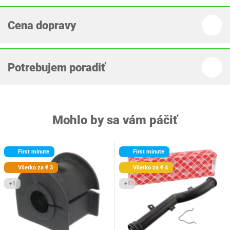
Cena dopravy
Potrebujem poradiť
Mohlo by sa vám páčiť
First minute
First minute
Všetko za € 3
Všetko za € 4
+1
+1