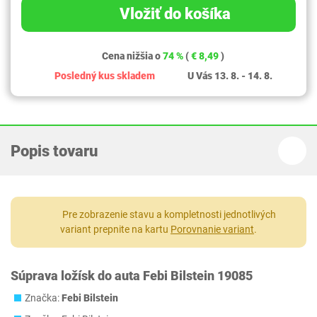
Vložiť do košíka
Cena nižšia o
74 %
(
€ 8,49
)
Posledný kus skladem
U Vás 13. 8. - 14. 8.
Popis tovaru
Pre zobrazenie stavu a kompletnosti jednotlivých
variant prepnite na kartu
Porovnanie variant
.
Súprava ložísk do auta Febi Bilstein 19085
Značka:
Febi Bilstein