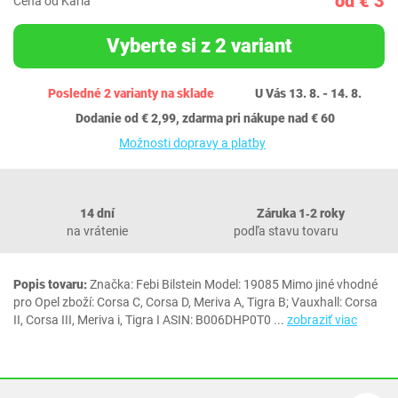
od € 3
Cena od Karla
Vyberte si z 2 variant
Posledné 2 varianty na sklade
U Vás 13. 8. - 14. 8.
Dodanie od € 2,99, zdarma pri nákupe nad € 60
Možnosti dopravy a platby
14 dní
Záruka 1‐2 roky
na vrátenie
podľa stavu tovaru
Popis tovaru:
Značka: Febi Bilstein Model: 19085 Mimo jiné vhodné
pro Opel zboží: Corsa C, Corsa D, Meriva A, Tigra B; Vauxhall: Corsa
II, Corsa III, Meriva i, Tigra I ASIN: B006DHP0T0
...
zobraziť viac