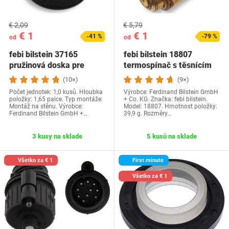
€ 2,09
€ 5,79
€ 1
€ 1
-41 %
-79 %
od
od
febi bilstein 37165
febi bilstein 18807
pružinová doska pre
termospínač s těsnícím
ložisko podpery…
kroužkem, 1 kus
(10×)
(9×)
Počet jednotek: 1,0 kusů. Hloubka
Výrobce: Ferdinand Bilstein GmbH
položky: 1,65 palce. Typ montáže:
+ Co. KG. Značka: febi bilstein.
Montáž na stěnu. Výrobce:
Model: 18807. Hmotnost položky:
Ferdinand Bilstein GmbH +…
39,9 g. Rozměry…
3 kusy na sklade
5 kusů na sklade
Všetko za € 1
First minute
Všetko za € 1