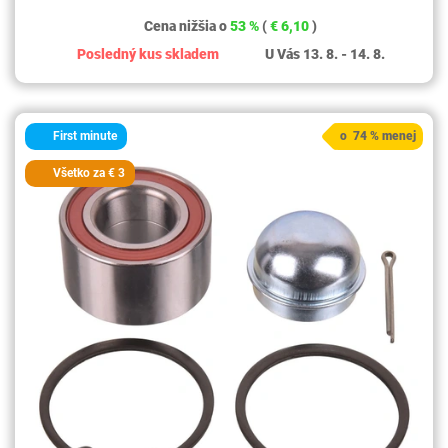
Cena nižšia o
53 %
(
€ 6,10
)
Posledný kus skladem
U Vás 13. 8. - 14. 8.
First minute
o 74 % menej
Všetko za € 3