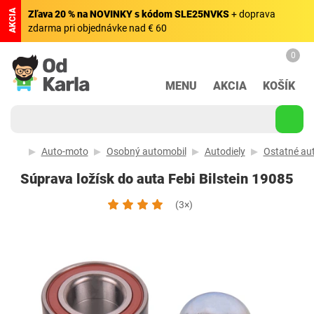
AKCIA
Zľava 20 % na NOVINKY s kódom SLE25NVKS
+ doprava
zdarma pri objednávke nad € 60
0
MENU
AKCIA
KOŠÍK
Auto-moto
Osobný automobil
Autodiely
Ostatné aut
Súprava ložísk do auta Febi Bilstein 19085
(3×)