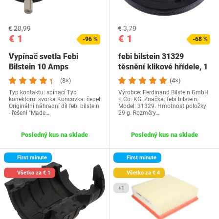
€ 28,99
€ 3,79
€ 1
€ 1
-96 %
-68 %
Vypínač svetla Febi
febi bilstein 31329
Bilstein 10 Amps
těsnění klikové hřídele, 1
kus
(8×)
(4×)
Typ kontaktu: spínací Typ
Výrobce: Ferdinand Bilstein GmbH
konektoru: svorka Koncovka: čepel
+ Co. KG. Značka: febi bilstein.
Originální náhradní díl febi bilstein
Model: 31329. Hmotnost položky:
- řešení "Made…
29 g. Rozměry…
Posledný kus na sklade
Posledný kus na sklade
First minute
First minute
Všetko za € 1
Všetko za € 4
+1