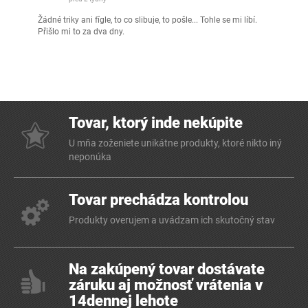
Žádné triky ani fígle, to co slibuje, to pošle... Tohle se mi líbí.
Přišlo mi to za dva dny.
Tovar, ktorý inde nekúpite
U mňa zoženiete unikátne produkty, ktoré nikto iný
neponúka
Tovar prechádza kontrolou
Produkty overujem a uvádzam ich skutočný stav
Na zakúpený tovar dostávate
záruku aj možnosť vrátenia v
14dennej lehote