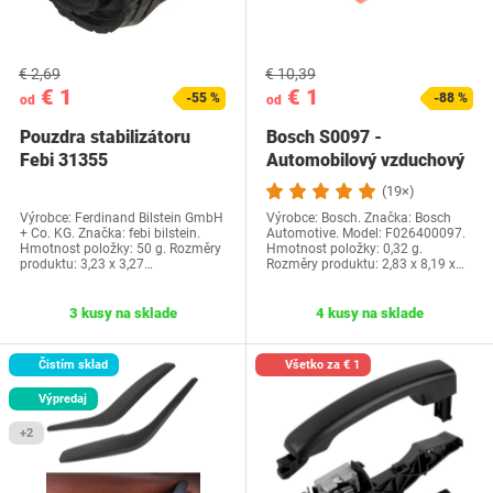
€ 2,69
€ 10,39
€ 1
€ 1
-55 %
-88 %
od
od
Pouzdra stabilizátoru
Bosch S0097 -
Febi 31355
Automobilový vzduchový
filter
(19×)
Výrobce: Ferdinand Bilstein GmbH
Výrobce: Bosch. Značka: Bosch
+ Co. KG. Značka: febi bilstein.
Automotive. Model: F026400097.
Hmotnost položky: 50 g. Rozměry
Hmotnost položky: 0,32 g.
produktu: 3,23 x 3,27…
Rozměry produktu: 2,83 x 8,19 x…
3 kusy na sklade
4 kusy na sklade
Čistím sklad
Všetko za € 1
Výpredaj
+2