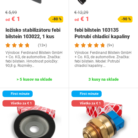
€ 5,99
€ 12,29
€ 1
€ 1
-80 %
-90 %
od
od
ložisko stabilizátoru febi
febi bilstein 103135
bilstein 103022, 1 kus
Potrubí chladicí kapaliny
se svěrkou a…
(13×)
(9×)
Výrobce: Ferdinand Bilstein GmbH
Výrobce: Ferdinand Bilstein GmbH
+ Co. KG, de automotive. Značka:
+ Co. KG, de automotive. Značka:
febi bilstein. Hmotnost položky:
febi bilstein. Model: Potrubí
90,8 g. Rozměry…
chladicí kapaliny.…
> 5 kusov na sklade
3 kusy na sklade
First minute
First minute
Všetko za € 1
Všetko za € 1