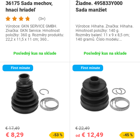
36175 Sada mechov,
Žiadne. 495833Y000
hnací hriadeľ
Sada manžiet
homokinetického kĺbu s…
(3×)
Výrobce: GKN SERVICE GMBH.
Výrobce: Hihaha. Značka: Hihaha.
Značka: GKN Service. Hmotnost
Hmotnost položky: 140 g.
položky: 360 g. Rozměry produktu:
Rozměry balení: 11 x 9 x 8,5 cm;
22,2 x 11,5 x 11 cm; 360…
140 gramů. Číslo modelu:…
Posledný kus na sklade
Posledný kus na sklade
First minute
First minute
€ 17,49
€ 22,49
€ 8,29
€ 12,49
-53 %
-45 %
od