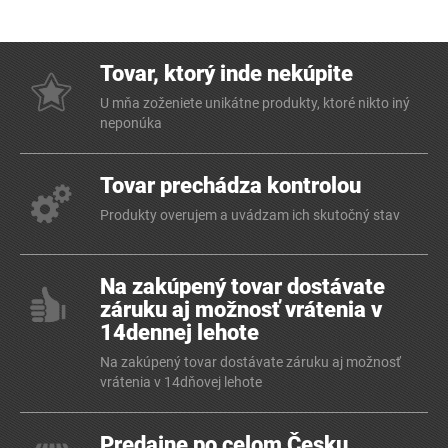
Tovar, ktorý inde nekúpite
U mňa zoženiete unikátne produkty, ktoré nikto iný
neponúka
Tovar prechádza kontrolou
Produkty overujem a uvádzam ich skutočný stav
Na zakúpený tovar dostávate
záruku aj možnosť vrátenia v
14dennej lehote
Na zakúpený tovar dostávate záruku aj možnosť
vrátenia v 14dňovej lehote
Predajne po celom Česku