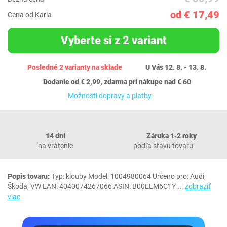
od € 17,49
Cena od Karla
Vyberte si z 2 variant
Posledné 2 varianty na sklade
U Vás 12. 8. - 13. 8.
Dodanie od € 2,99, zdarma pri nákupe nad € 60
Možnosti dopravy a platby
14 dní
Záruka 1‐2 roky
na vrátenie
podľa stavu tovaru
Popis tovaru:
Typ: klouby Model: 1004980064 Určeno pro: Audi,
Škoda, VW EAN: 4040074267066 ASIN: B00ELM6C1Y
...
zobraziť
viac