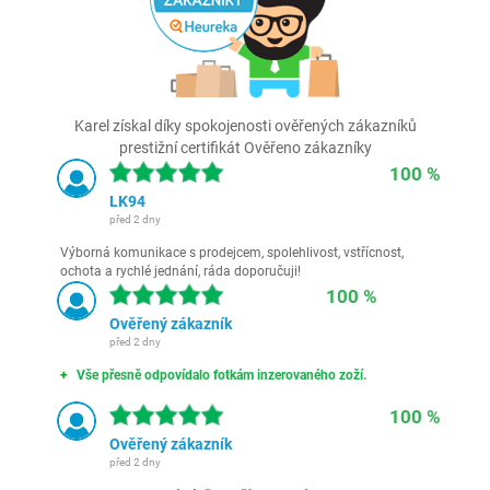
Karel získal díky spokojenosti ověřených zákazníků
prestižní certifikát Ověřeno zákazníky
100 %
LK94
před 2 dny
Výborná komunikace s prodejcem, spolehlivost, vstřícnost,
ochota a rychlé jednání, ráda doporučuji!
100 %
Ověřený zákazník
před 2 dny
Vše přesně odpovídalo fotkám inzerovaného zoží.
100 %
Ověřený zákazník
před 2 dny