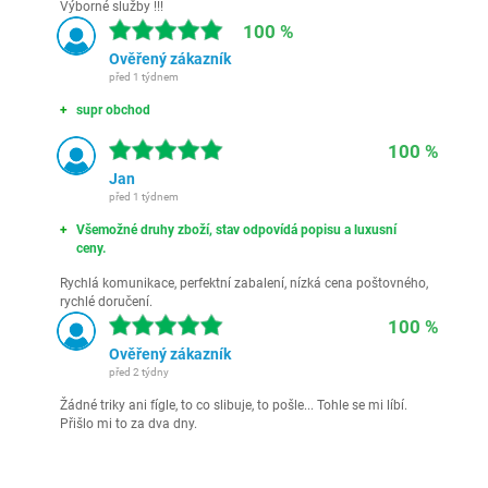
Výborné služby !!!
100 %
Ověřený zákazník
před 1 týdnem
supr obchod
100 %
Jan
před 1 týdnem
Všemožné druhy zboží, stav odpovídá popisu a luxusní
ceny.
Rychlá komunikace, perfektní zabalení, nízká cena poštovného,
rychlé doručení.
100 %
Ověřený zákazník
před 2 týdny
Žádné triky ani fígle, to co slibuje, to pošle... Tohle se mi líbí.
Přišlo mi to za dva dny.