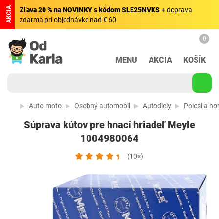
AKCIA
Zľava 20 % na NOVINKY s kódom SLE25NVKS
+ doprava
zdarma pri objednávke nad € 60
0
MENU
AKCIA
KOŠÍK
Auto-moto
Osobný automobil
Autodiely
Polosi a ho
Súprava kútov pre hnací hriadeľ Meyle
1004980064
(10×)