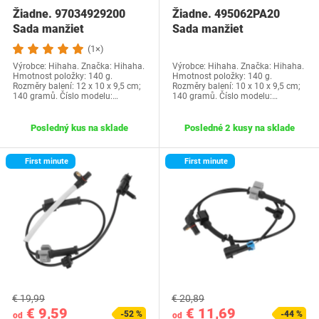
Žiadne. 97034929200
Žiadne. 495062PA20
Sada manžiet
Sada manžiet
homokinetického kĺbu s…
homokinetického kĺbu s…
(1×)
Výrobce: Hihaha. Značka: Hihaha.
Výrobce: Hihaha. Značka: Hihaha.
Hmotnost položky: 140 g.
Hmotnost položky: 140 g.
Rozměry balení: 12 x 10 x 9,5 cm;
Rozměry balení: 10 x 10 x 9,5 cm;
140 gramů. Číslo modelu:…
140 gramů. Číslo modelu:…
Posledný kus na sklade
Posledné 2 kusy na sklade
First minute
First minute
€ 19,99
€ 20,89
€ 9,59
€ 11,69
-52 %
-44 %
od
od