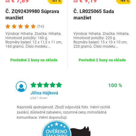
€ 7,89
€ 9,19
-51 %
-49 %
od
od
Č. ZQ92439980 Súprava
Č. LR025065 Sada
manžiet
manžiet
homokinetického kĺbu s…
homokinetického kĺbu s
(1×)
objímkami…
Výrobce: Hihaha. Značka: Hihaha.
Výrobce: Hihaha. Značka: Hihaha.
Hmotnost položky: 160 g.
Hmotnost položky: 220 g.
Rozměry balení: 12 x 11,5 x 11 cm;
Rozměry balení: 15 x 10 x 10 cm;
160 gramů. Číslo modelu:…
220 gramů. Číslo modelu:…
Posledné 2 kusy na sklade
Posledné 2 kusy na sklade
100 %
Jiřina Hájková
před 1 dnem
Naprostá spokojenost. Zboží odpovídá foto. Velmi rychlé
zaslání, důkladně zabaleno, rozumné ceny, mimořádná
komunikace. Velmi doporučuji.