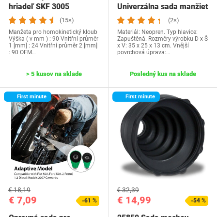
hriadeľ SKF 3005
Univerzálna sada manžiet
homokinetického…
(15×)
(2×)
Manžeta pro homokinetický kloub
Materiál: Neopren. Typ hlavice:
Výška ( v mm ) : 90 Vnitřní průměr
Zapuštěná. Rozměry výrobku D x Š
1 [mm] : 24 Vnitřní průměr 2 [mm]
x V: 35 x 25 x 13 cm. Vnější
: 90 OEM…
povrchová úprava:…
> 5 kusov na sklade
Posledný kus na sklade
First minute
First minute
€ 18,19
€ 32,39
€ 7,09
€ 14,99
-61 %
-54 %