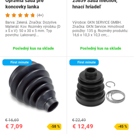
Opravná sada pre
25859 Sada mechov,
koncovky lanka
hnací hriadeľ
prevodovky pre Fiat 500…
(4×)
Barva: Zelená. Značka: Dozylive.
Výrobce: GKN SERVICE GMBH.
Materiál: Kov. Rozměry výrobku (D
Značka: GKN Service. Hmotnost
x Š x V): 50 x 30 x 5 mm. Typ
položky: 135 g. Rozměry produktu:
povrchu: Lakovaný.…
16,6 x 10,3 x 10,3 cm;…
Posledný kus na sklade
Posledný kus na sklade
First minute
First minute
€ 16,69
€ 22,49
€ 7,09
€ 12,49
-58 %
-45 %