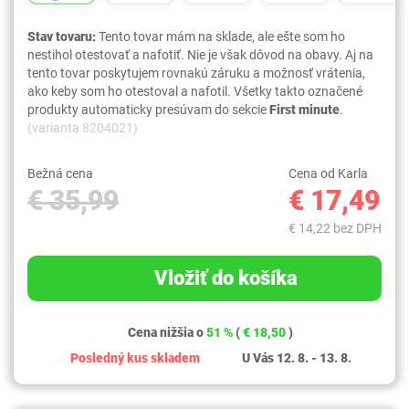
Stav tovaru:
Tento tovar mám na sklade, ale ešte som ho
nestihol otestovať a nafotiť. Nie je však dôvod na obavy. Aj na
tento tovar poskytujem rovnakú záruku a možnosť vrátenia,
ako keby som ho otestoval a nafotil. Všetky takto označené
produkty automaticky presúvam do sekcie
First minute
.
(varianta 8204021)
Bežná cena
Cena od Karla
€ 35,99
€ 17,49
€ 14,22 bez DPH
Vložiť do košíka
Cena nižšia o
51 %
(
€ 18,50
)
Posledný kus skladem
U Vás 12. 8. - 13. 8.