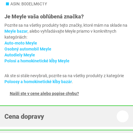
ASIN: B00ELM6C1Y
Je
Meyle
vaša obľúbená značka?
Pozrite sa na všetky produkty tejto značky, ktoré mám na sklade na
Meyle bazar
, alebo vyhľadávajte Meyle priamo v konkrétnych
kategóriách:
Auto-moto Meyle
Osobný automobil Meyle
Autodiely Meyle
Polosi a homokinetické kĺby Meyle
Ak ste si stále nevybrali, pozrite sa na všetky produkty z kategórie
Poloosy a homokinetické kĺby bazár
.
Našli ste v cene alebo popise chybu?
Cena dopravy