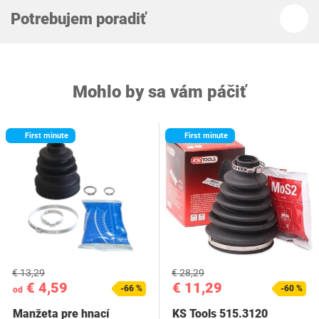
Potrebujem poradiť
Mohlo by sa vám páčiť
First minute
First minute
€ 13,29
€ 28,29
€ 4,59
€ 11,29
-66 %
-60 %
od
Manžeta pre hnací
KS Tools 515.3120