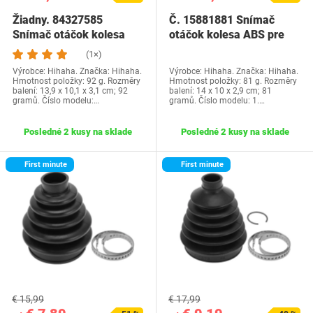
Žiadny. 84327585
Č. 15881881 Snímač
Snímač otáčok kolesa
otáčok kolesa ABS pre
ABS pre Chevrolet…
Chevrolet…
(1×)
Výrobce: Hihaha. Značka: Hihaha.
Výrobce: Hihaha. Značka: Hihaha.
Hmotnost položky: 92 g. Rozměry
Hmotnost položky: 81 g. Rozměry
balení: 13,9 x 10,1 x 3,1 cm; 92
balení: 14 x 10 x 2,9 cm; 81
gramů. Číslo modelu:…
gramů. Číslo modelu: 1.…
Posledné 2 kusy na sklade
Posledné 2 kusy na sklade
First minute
First minute
€ 15,99
€ 17,99