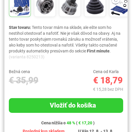
Stav tovaru:
Tento tovar mám na sklade, ale ešte som ho
nestihol otestovať a nafotiť. Nie je však dôvod na obavy. Aj na
tento tovar poskytujem rovnakú záruku a možnosť vrátenia,
ako keby som ho otestoval a nafotil. Všetky takto označené
produkty automaticky presúvam do sekcie
First minute
.
(varianta 8250213)
Bežná cena
Cena od Karla
€ 35,99
€ 18,79
€ 15,28 bez DPH
Vložiť do košíka
Cena nižšia o
48 %
(
€ 17,20
)
Posledný kus skladem
U Vás 12. 8. - 13. 8.