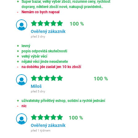
Super bazar, velký výběr zboží, rozumné ceny, rychlost
dopravy, některé zboží nové, nakupuji pravidelně..
Nemám co bych napsal
100 %
Ověřený zákazník
před 3 dny
levný
popis odpovídá skutečnosti
velký výběr věcí
nějaké věci jinde neseženete
na dobírku jde zaslat jen 10 ks zboží
100 %
Miloš
před 5 dny
uživatelsky přívětivý eshop, solidní a rychlé jednání
nic
100 %
Ověřený zákazník
před 1 týdnem