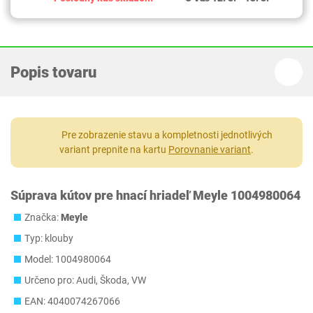
Popis tovaru
Pre zobrazenie stavu a kompletnosti jednotlivých
variant prepnite na kartu
Porovnanie variant
.
Súprava kútov pre hnací hriadeľ Meyle 1004980064
Značka:
Meyle
Typ: klouby
Model: 1004980064
Určeno pro: Audi, Škoda, VW
EAN: 4040074267066