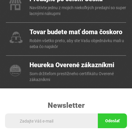
Navštívte jednu z mojich niekoľkých predajní so super
lacnými nákupmi
Tovar budete mať doma čoskoro
Robím všetko preto, aby ste Vašu objednávku mali u
seba čo najskôr
Heureka Overené zákazníkmi
Som držiteľom prestížneho certifikátu Overené
zákazníkmi
Newsletter
Odoslať