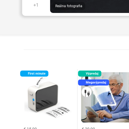
+1
Reálna fotografia
First minute
Výpredaj
Megavýpredaj