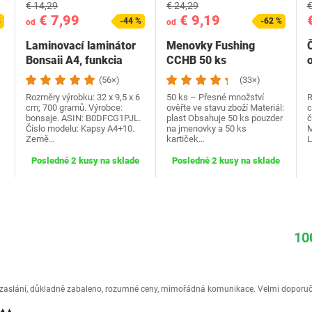
€ 14,29
€ 24,29
€
€ 7,99
€ 9,19
%
-44 %
-62 %
od
od
Laminovací laminátor
Menovky Fushing
Č
Bonsaii A4, funkcia
CCHB 50 ks
ABS, vhodný pre…
(56×)
(33×)
Rozměry výrobku: 32 x 9,5 x 6
50 ks – Přesné množství
R
cm; 700 gramů. Výrobce:
ověřte ve stavu zboží Materiál:
c
bonsaje. ASIN: B0DFCG1PJL.
plast Obsahuje 50 ks pouzder
č
Číslo modelu: Kapsy A4+10.
na jmenovky a 50 ks
M
Země…
kartiček…
Posledné 2 kusy na sklade
Posledné 2 kusy na sklade
10
é zaslání, důkladně zabaleno, rozumné ceny, mimořádná komunikace. Velmi doporuč