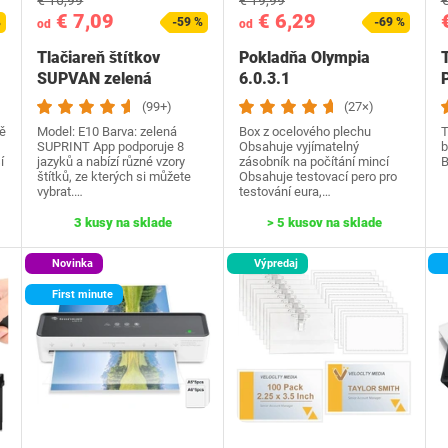
€ 16,99
€ 19,99
€
€ 7,09
€ 6,29
%
-59 %
-69 %
od
od
Tlačiareň štítkov
Pokladňa Olympia
T
SUPVAN zelená
6.0.3.1
(99+)
(27×)
tě
Model: E10 Barva: zelená
Box z ocelového plechu
T
SUPRINT App podporuje 8
Obsahuje vyjímatelný
b
í
jazyků a nabízí různé vzory
zásobník na počítání mincí
B
štítků, ze kterých si můžete
Obsahuje testovací pero pro
vybrat.…
testování eura,…
3 kusy na sklade
> 5 kusov na sklade
Novinka
Výpredaj
First minute