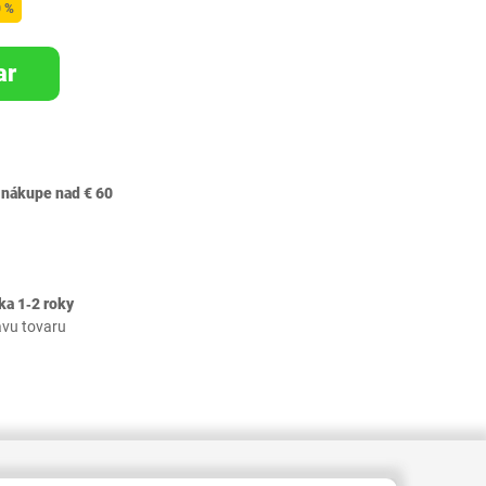
0 %
ar
 nákupe nad € 60
ka 1‐2 roky
avu tovaru
103000002194494