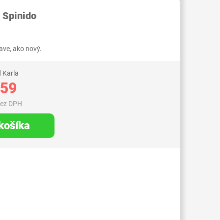
 Spinido
ve, ako nový.
 Karla
,59
bez DPH
 košíka