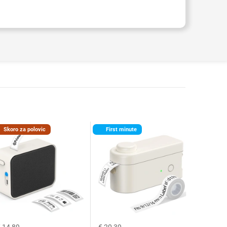
Skoro za polovic
First minute