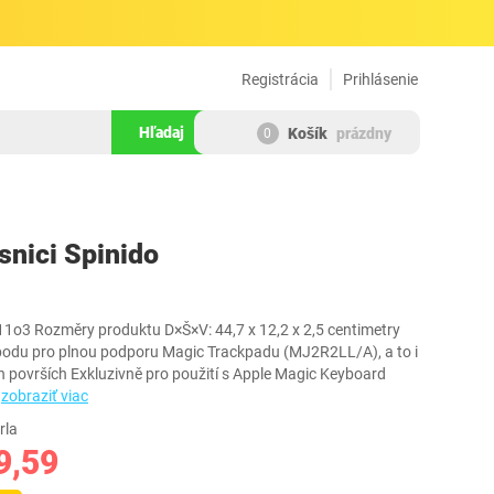
Registrácia
Prihlásenie
Hľadaj
Košík
prázdny
0
783662
snici Spinido
1o3 Rozměry produktu D×Š×V: 44,7 x 12,2 x 2,5 centimetry
bodu pro plnou podporu Magic Trackpadu (MJ2R2LL/A), a to i
h površích Exkluzivně pro použití s Apple Magic Keyboard
.
zobraziť viac
rla
9,59