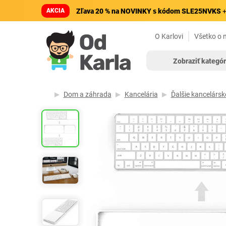
AKCIA
Zľava 20 % na NOVINKY s kódom SLE25NVKS
+
O Karlovi
Všetko o 
Zobraziť kategór
Dom a záhrada
Kancelária
Ďalšie kancelársk