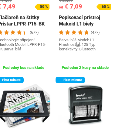
 14,89
€ 20,39
€ 7,49
€ 7,09
-50 %
-65 %
od
lačiareň na štítky
Popisovací prístroj
Pristar LPPR-P15-BK
Makeid L1 biely
(67×)
(47×)
echnologie připojení:
Barva: bílá Model: L1
luetooth Model: ‎LPPR-P15-
Hmotnost[g]: ‎125 Typ
K Barva: bílá
konektivity: ‎Bluetooth
Posledný kus na sklade
Posledné 2 kusy na sklade
First minute
First minute