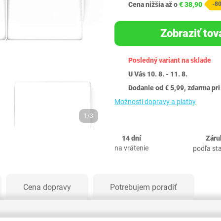
Cena nižšia až o
€ 38,90
-8
Zobraziť tov
Posledný variant na sklade
U Vás 10. 8. - 11. 8.
Dodanie od € 5,99, zdarma pri
Možnosti dopravy a platby
1/3
14 dní
Záru
na vrátenie
podľa st
Cena dopravy
Potrebujem poradiť