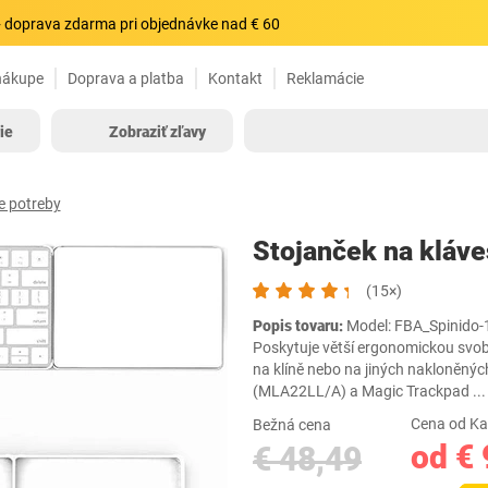
 doprava zdarma pri objednávke nad € 60
nákupe
Doprava a platba
Kontakt
Reklamácie
ie
Zobraziť zľavy
e potreby
Stojanček na kláve
(15×)
Popis tovaru:
Model: FBA_Spinido-1
Poskytuje větší ergonomickou svo
na klíně nebo na jiných nakloněnýc
(MLA22LL/A) a Magic Trackpad
..
Cena od Ka
Bežná cena
od € 
€ 48,49