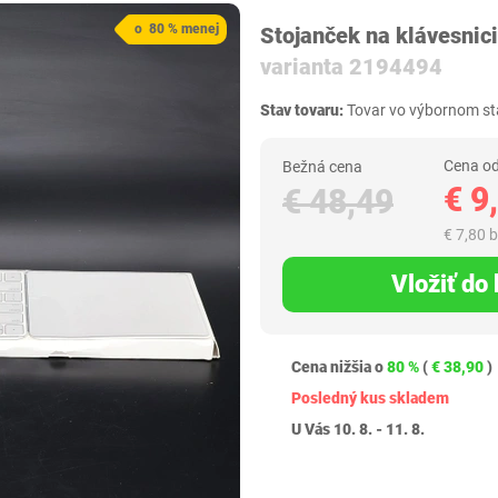
o 80 % menej
Stojanček na klávesnici
varianta 2194494
Stav tovaru:
Tovar vo výbornom sta
Cena od
Bežná cena
€ 9
€ 48,49
€ 7,80 
Vložiť do
Cena nižšia o
80 %
(
€ 38,90
)
Posledný kus skladem
U Vás 10. 8. - 11. 8.