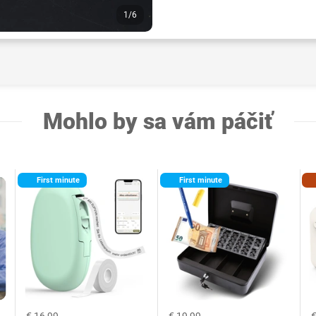
1/6
Mohlo by sa vám páčiť
First minute
First minute