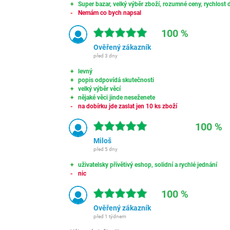
Super bazar, velký výběr zboží, rozumné ceny, rychlost d
Nemám co bych napsal
100 %
Ověřený zákazník
před 3 dny
levný
popis odpovídá skutečnosti
velký výběr věcí
nějaké věci jinde neseženete
na dobírku jde zaslat jen 10 ks zboží
100 %
Miloš
před 5 dny
uživatelsky přívětivý eshop, solidní a rychlé jednání
nic
100 %
Ověřený zákazník
před 1 týdnem