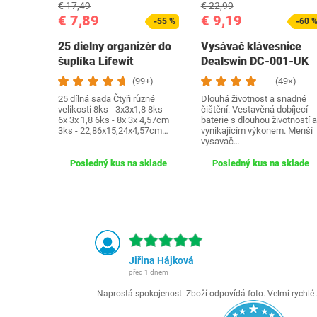
€ 17,49
€ 22,99
€ 7,89
€ 9,19
-55 %
-60 
25 dielny organizér do
Vysávač klávesnice
šuplíka Lifewit
Dealswin ‎DC-001-UK
(99+)
(49×)
25 dílná sada Čtyři různé
Dlouhá životnost a snadné
velikosti 8ks - 3x3x1,8 8ks -
čištění: Vestavěná dobíjecí
6x 3x 1,8 6ks - 8x 3x 4,57cm
baterie s dlouhou životností a
3ks - 22,86x15,24x4,57cm…
vynikajícím výkonem. Menší
vysavač…
Posledný kus na sklade
Posledný kus na sklade
Jiřina Hájková
před 1 dnem
Naprostá spokojenost. Zboží odpovídá foto. Velmi rychl