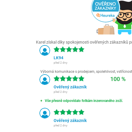
Karel získal díky spokojenosti ověřených zákazníků pr
LK94
před 2 dny
Výborná komunikace s prodejcem, spolehlivost, vstřícnost,
100 %
Ověřený zákazník
před 2 dny
Vše přesně odpovídalo fotkám inzerovaného zoží.
Ověřený zákazník
před 2 dny