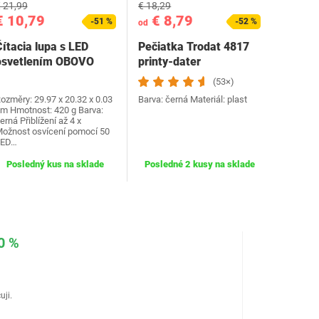
 21,99
€ 18,29
€ 10,79
€ 8,79
-51 %
-52 %
od
ítacia lupa s LED
Pečiatka Trodat 4817
osvetlením OBOVO
printy-dater
(53×)
ozměry: 29.97 x 20.32 x 0.03
Barva: černá Materiál: plast
m Hmotnost: 420 g Barva:
erná Přiblížení až 4 x
ožnost osvícení pomocí 50
LED…
Posledný kus na sklade
Posledné 2 kusy na sklade
0 %
uji.