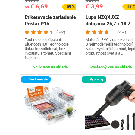
€ 15,99
€ 29,99
€ 6,69
€ 3,99
-59 %
-87 
od
Etiketovacie zariadenie
Lupa NZQXJXZ
Pristar P15
dobíjacia 25,7 x 18,7
cm čierna
(68×)
(25×)
Technologie připojení:
Materiál: PVC v optické kvali
Bluetooth 4.0 Technologie
S nejmodernější technologií
tisku: termotisková, bez
Nabízí vynikající jasnost, lepš
inkoustu a toneru Speciální
propustnost světla a…
funkce:…
> 5 kusov na sklade
Posledný kus na sklade
First minute
Výpredaj