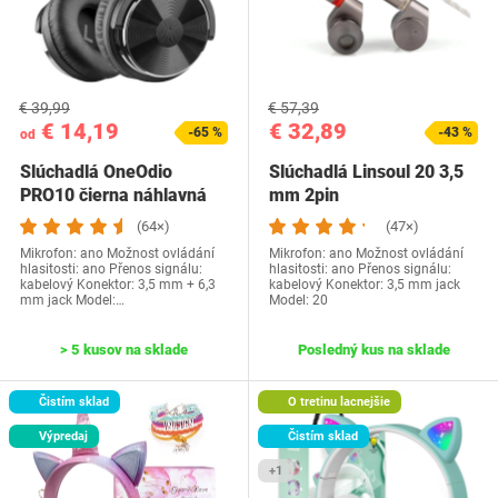
€ 39,99
€ 57,39
€ 14,19
€ 32,89
-65 %
-43 %
od
Slúchadlá OneOdio
Slúchadlá Linsoul 20 3,5
PRO10 čierna náhlavná
mm 2pin
(64×)
(47×)
Mikrofon: ano Možnost ovládání
Mikrofon: ano Možnost ovládání
hlasitosti: ano Přenos signálu:
hlasitosti: ano Přenos signálu:
kabelový Konektor: 3,5 mm + 6,3
kabelový Konektor: 3,5 mm jack
mm jack Model:…
Model: 20
> 5 kusov na sklade
Posledný kus na sklade
Čistím sklad
O tretinu lacnejšie
Výpredaj
Čistím sklad
+1