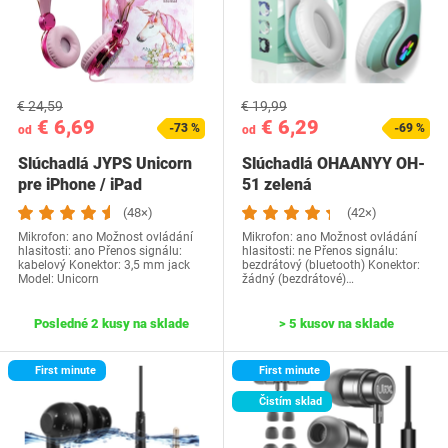
€ 24,59
€ 19,99
€ 6,69
€ 6,29
-73 %
-69 %
od
od
Slúchadlá JYPS Unicorn
Slúchadlá OHAANYY OH-
pre iPhone / iPad
51 zelená
(48×)
(42×)
Mikrofon: ano Možnost ovládání
Mikrofon: ano Možnost ovládání
hlasitosti: ano Přenos signálu:
hlasitosti: ne Přenos signálu:
kabelový Konektor: 3,5 mm jack
bezdrátový (bluetooth) Konektor:
Model: Unicorn
žádný (bezdrátové)…
Posledné 2 kusy na sklade
> 5 kusov na sklade
First minute
First minute
Čistím sklad