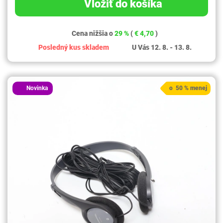
Vložiť do košíka
Cena nižšia o
29 %
(
€ 4,70
)
Posledný kus skladem
U Vás 12. 8. - 13. 8.
Novinka
o 50 % menej