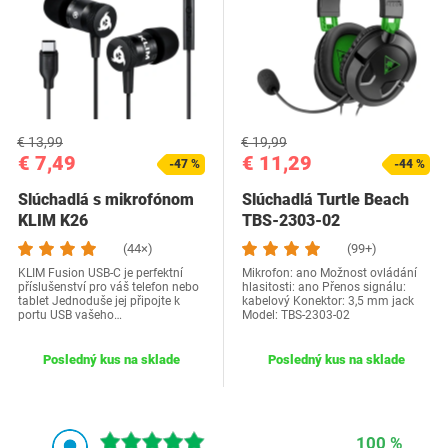
€ 13,99
€ 19,99
€ 7,49
€ 11,29
-47 %
-44 %
Slúchadlá s mikrofónom
Slúchadlá Turtle Beach
KLIM K26
TBS-2303-02
(44×)
(99+)
KLIM Fusion USB-C je perfektní
Mikrofon: ano Možnost ovládání
příslušenství pro váš telefon nebo
hlasitosti: ano Přenos signálu:
tablet Jednoduše jej připojte k
kabelový Konektor: 3,5 mm jack
portu USB vašeho…
Model: TBS-2303-02
Posledný kus na sklade
Posledný kus na sklade
100 %