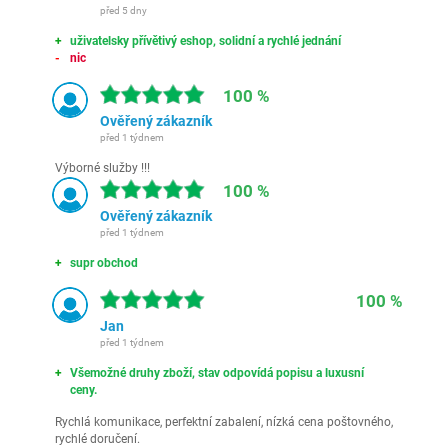
před 5 dny
uživatelsky přívětivý eshop, solidní a rychlé jednání
nic
100 %
Ověřený zákazník
před 1 týdnem
Výborné služby !!!
100 %
Ověřený zákazník
před 1 týdnem
supr obchod
100 %
Jan
před 1 týdnem
Všemožné druhy zboží, stav odpovídá popisu a luxusní
ceny.
Rychlá komunikace, perfektní zabalení, nízká cena poštovného,
rychlé doručení.