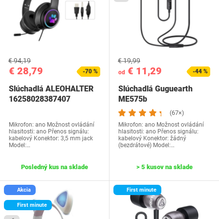
€ 94,19
€ 19,99
€ 28,79
€ 11,29
-70 %
-44 %
od
Slúchadlá ALEOHALTER
Slúchadlá Guguearth
16258028387407
ME575b
(67×)
Mikrofon: ano Možnost ovládání
Mikrofon: ano Možnost ovládání
hlasitosti: ano Přenos signálu:
hlasitosti: ano Přenos signálu:
kabelový Konektor: 3,5 mm jack
kabelový Konektor: žádný
Model:…
(bezdrátové) Model:…
Posledný kus na sklade
> 5 kusov na sklade
Akcia
First minute
First minute