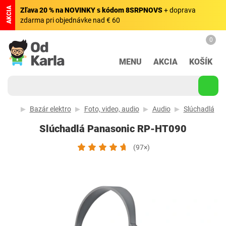
AKCIA
Zľava 20 % na NOVINKY s kódom 8SRPNOVS
+ doprava
zdarma pri objednávke nad € 60
0
MENU
AKCIA
KOŠÍK
Bazár elektro
Foto, video, audio
Audio
Slúchadlá
Slúchadlá Panasonic RP-HT090
(97×)