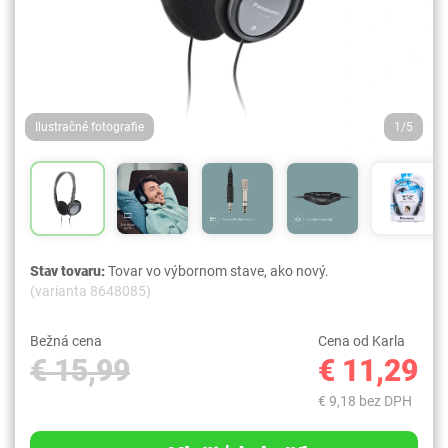
Ilustračné fotografie
1/5
Stav tovaru:
Tovar vo výbornom stave, ako nový.
(varianta 8648085)
Bežná cena
Cena od Karla
€ 15,99
€ 11,29
€ 9,18 bez DPH