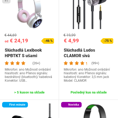
+1
€ 44,69
€ 19,99
€ 24,19
€ 4,99
-46 %
-75 %
od
Slúchadlá Lexibook
Slúchadlá Ludos
HPBTKT S ušami
CLAMOR sivá
(26×)
(99+)
Mikrofon: ano Možnost ovládání
Mikrofon: ano Možnost ovládání
hlasitosti: ano Přenos signálu:
hlasitosti: ano Přenos signálu:
bezdrátový (bluetooth)/ kabelová
kabelový Konektor: 3,5 mm jack
Konektor: USB…
Model: CLAMOR
> 5 kusov na sklade
Posledný kus na sklade
First minute
Novinka