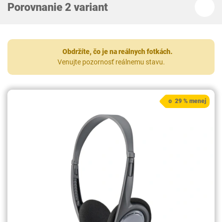
Porovnanie 2 variant
Obdržíte, čo je na reálnych fotkách.
Venujte pozornosť reálnemu stavu.
o 29 % menej