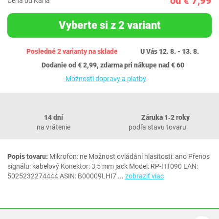
od € 7,99
Cena od Karla
Vyberte si z 2 variant
Posledné 2 varianty na sklade
U Vás 12. 8. - 13. 8.
Dodanie od € 2,99, zdarma pri nákupe nad € 60
Možnosti dopravy a platby
14 dní
Záruka 1‐2 roky
na vrátenie
podľa stavu tovaru
Popis tovaru:
Mikrofon: ne Možnost ovládání hlasitosti: ano Přenos
signálu: kabelový Konektor: 3,5 mm jack Model: RP-HT090 EAN:
5025232274444 ASIN: B00009LHI7
...
zobraziť viac