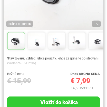
Reálna fotografia
1/7
Stav tovaru:
vzhled: lehce použitý. lehce zašpiněné polstrování.
(varianta 8641236)
Bežná cena
Dnes AKČNÁ CENA
€ 15,99
€ 7,99
€ 6,50 bez DPH
Vložiť do košíka