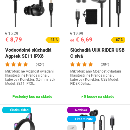
€ 15,29
€ 19,99
€ 8,79
€ 6,69
-43 %
-67 %
od
Vodeodolné slúchadlá
Slúchadlá UliX RIDER USB
Agptek SE11 IPX8
C sivá
(42×)
(38×)
Mikrofon: ne Možnost ovládání
Mikrofon: ano Možnost ovládání
hlasitosti: ne Přenos signálu:
hlasitosti: ne Přenos signálu:
kabelový Konektor: 3,5 mm jack
kabelový Konektor: USB Model:
Model: SE11 IPX8…
RIDER Délka…
Posledný kus na sklade
> 5 kusov na sklade
Čistím sklad
Novinka
First minute
+2