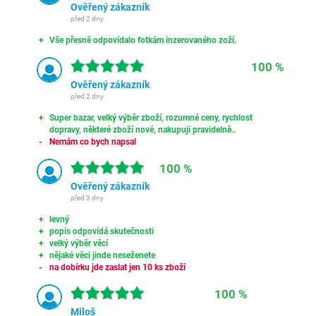
Ověřený zákazník
před 2 dny
Vše přesně odpovídalo fotkám inzerovaného zoží.
100 %
Ověřený zákazník
před 2 dny
Super bazar, velký výběr zboží, rozumné ceny, rychlost
dopravy, některé zboží nové, nakupuji pravidelně..
Nemám co bych napsal
100 %
Ověřený zákazník
před 3 dny
levný
popis odpovídá skutečnosti
velký výběr věcí
nějaké věci jinde neseženete
na dobírku jde zaslat jen 10 ks zboží
100 %
Miloš