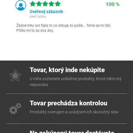
100 %
Ověřený zákazník
před 2 týdny
Žádné triky ani fígle, to co slibuje, to pošle... Tohle se mi líbí.
Přišlo mi to za dva dny.
Tovar, ktorý inde nekúpite
U mňa zoženiete unikátne produkty, ktoré nikto iný
neponúka
Tovar prechádza kontrolou
Produkty overujem a uvádzam ich skutočný stav