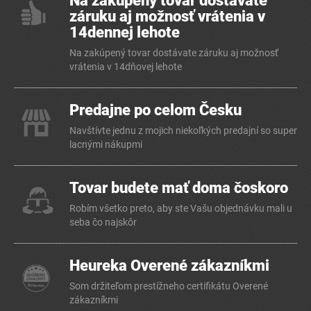
Na zakúpený tovar dostávate
záruku aj možnosť vrátenia v
14dennej lehote
Na zakúpený tovar dostávate záruku aj možnosť
vrátenia v 14dňovej lehote
Predajne po celom Česku
Navštívte jednu z mojich niekoľkých predajní so super
lacnými nákupmi
Tovar budete mať doma čoskoro
Robím všetko preto, aby ste Vašu objednávku mali u
seba čo najskôr
Heureka Overené zákazníkmi
Som držiteľom prestížneho certifikátu Overené
zákazníkmi