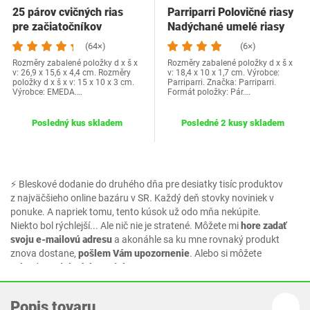
25 párov cvičných rias
Parriparri Polovičné riasy
pre začiatočníkov
Nadýchané umelé riasy
príslušenstvo…
Prirodzený…
(64×)
(6×)
Rozměry zabalené položky d x š x
Rozměry zabalené položky d x š x
v: 26,9 x 15,6 x 4,4 cm. Rozměry
v: 18,4 x 10 x 1,7 cm. Výrobce:
položky d x š x v: 15 x 10 x 3 cm.
Parriparri. Značka: Parriparri.
Výrobce: EMEDA.…
Formát položky: Pár.…
Posledný kus skladem
Posledné 2 kusy skladem
⚡ Bleskové dodanie do druhého dňa pre desiatky tisíc produktov
z najväčšieho online bazáru v SR. Každý deň stovky noviniek v
ponuke. A napriek tomu, tento kúsok už odo mňa nekúpite.
Niekto bol rýchlejší... Ale nič nie je stratené. Môžete mi
hore zadať
svoju e-mailovú adresu
a akonáhle sa ku mne rovnaký produkt
znova dostane,
pošlem Vám upozornenie
. Alebo si môžete
vybrať z podobných produktov.
Popis tovaru