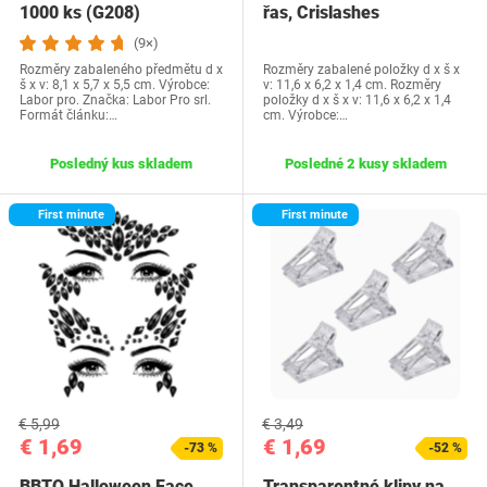
1000 ks (G208)
řas, Crislashes
Prodlužování řas 6D…
(9×)
Rozměry zabaleného předmětu d x
Rozměry zabalené položky d x š x
š x v: 8,1 x 5,7 x 5,5 cm. Výrobce:
v: 11,6 x 6,2 x 1,4 cm. Rozměry
Labor pro. Značka: Labor Pro srl.
položky d x š x v: 11,6 x 6,2 x 1,4
Formát článku:…
cm. Výrobce:…
Posledný kus skladem
Posledné 2 kusy skladem
First minute
First minute
€ 5,99
€ 3,49
€ 1,69
€ 1,69
-73 %
-52 %
BBTO Halloween Face
Transparentné klipy na