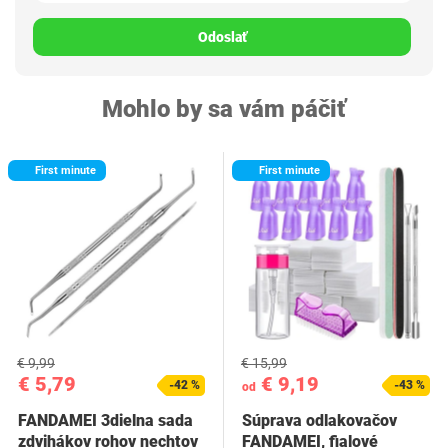
Odoslať
Mohlo by sa vám páčiť
First minute
First minute
€ 9,99
€ 15,99
€ 5,79
€ 9,19
-42 %
-43 %
od
FANDAMEI 3dielna sada
Súprava odlakovačov
zdvihákov rohov nechtov
FANDAMEI, fialové