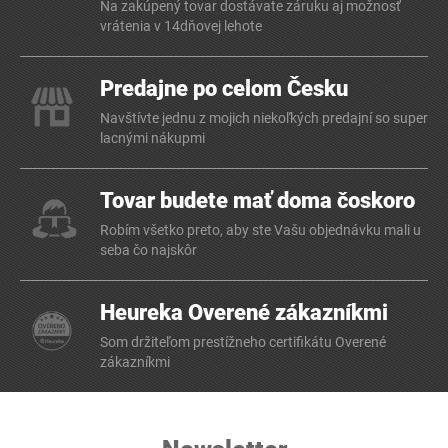
Na zakúpený tovar dostávate záruku aj možnosť
vrátenia v 14dňovej lehote
Predajne po celom Česku
Navštívte jednu z mojich niekoľkých predajní so super
lacnými nákupmi
Tovar budete mať doma čoskoro
Robím všetko preto, aby ste Vašu objednávku mali u
seba čo najskôr
Heureka Overené zákazníkmi
Som držiteľom prestížneho certifikátu Overené
zákazníkmi