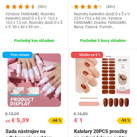
a pilníka na…
sponky na nechty, 500…
(30×)
(40×)
Výrobce: FANDAMEI. Rozměry
Rozměry baleného zboží D x Š x V:
baleného zboží D x Š x V: 16,3 x
22,9 x 19,2 x 4,8 cm. Výrobce:
10,3 x 1,5 cm. Rozměry zboží D x Š
FANDAMEI. Značka: FANDAMEI.
x V: 90 x 40 x 90 cm.…
Barva: Fialová. Formát…
Posledný kus skladem
Posledné 2 kusy skladem
First minute
Všetko za € 1
€ 15,99
€ 16,89
€ 5,39
€ 1
-66 %
-93 %
od
Sada nástrojov na
Kalolary 20PCS proužky