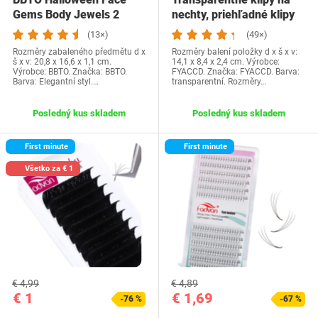
Gems Body Jewels 2
nechty, priehľadné klipy
kusy Trblietavé…
na nechty z…
(13×)
(49×)
Rozměry zabaleného předmětu d x
Rozměry balení položky d x š x v:
š x v: 20,8 x 16,6 x 1,1 cm.
14,1 x 8,4 x 2,4 cm. Výrobce:
Výrobce: BBTO. Značka: BBTO.
FYACCD. Značka: FYACCD. Barva:
Barva: Elegantní styl.…
transparentní. Rozměry…
Posledný kus skladem
Posledný kus skladem
First minute
First minute
Všetko za € 1
€ 4,99
€ 4,89
€ 1
€ 1,69
-76 %
-67 %