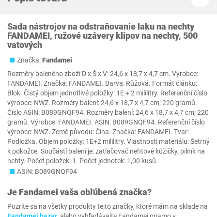
Sada nástrojov na odstraňovanie laku na nechty
FANDAMEI, ružové uzávery klipov na nechty, 500
vatových
Značka:
Fandamei
Rozměry baleného zboží D x Š x V: 24,6 x 18,7 x 4,7 cm. Výrobce:
FANDAMEI. Značka: FANDAMEI. Barva: Růžová. Formát článku:
Blok. Čistý objem jednotlivé položky: 1E + 2 mililitry. Referenční číslo
výrobce: NWZ. Rozměry balení: 24,6 x 18,7 x 4,7 cm; 220 gramů.
Číslo ASIN: B089GNQF94. Rozměry balení: 24,6 x 18,7 x 4,7 cm; 220
gramů. Výrobce: FANDAMEI. ASIN: B089GNQF94. Referenční číslo
výrobce: NWZ. Země původu: Čína. Značka: FANDAMEI. Tvar:
Podložka. Objem položky: 1E+2 mililitry. Vlastnosti materiálu: Šetrný
k pokožce. Součástí balení je: zatlačovač nehtové kůžičky, pilník na
nehty. Počet položek: 1. Počet jednotek: 1,00 kusů.
ASIN: B089GNQF94
Je
Fandamei
vaša obľúbená značka?
Pozrite sa na všetky produkty tejto značky, ktoré mám na sklade na
Fandamei bazar
, alebo vyhľadávajte Fandamei priamo v