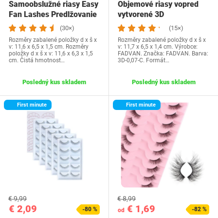
Samoobslužné riasy Easy
Objemové riasy vopred
Fan Lashes Predlžovanie
vytvorené 3D
rias C Curl…
predpripravené ruské…
(30×)
(15×)
Rozměry zabalené položky d x š x
Rozměry zabalené položky d x š x
v: 11,6 x 6,5 x 1,5 cm. Rozměry
v: 11,7 x 6,5 x 1,4 cm. Výrobce:
položky d x š x v: 11,6 x 6,3 x 1,5
FADVAN. Značka: FADVAN. Barva:
cm. Čistá hmotnost…
3D-0,07-C. Formát…
Posledný kus skladem
Posledný kus skladem
First minute
First minute
€ 9,99
€ 8,99
€ 2,09
€ 1,69
-80 %
-82 %
od