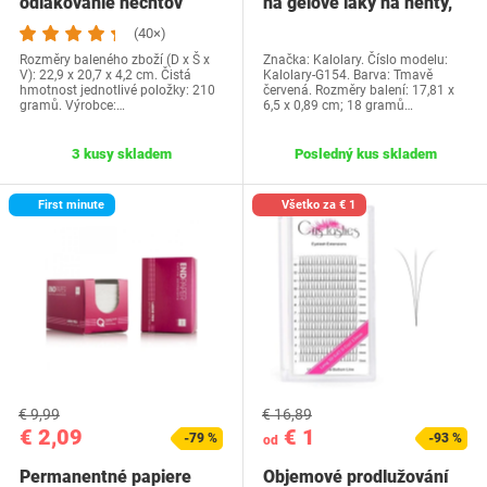
odlakovanie nechtov
na gelové laky na nehty,
FANDAMEI, priehľadné…
červené…
(40×)
Rozměry baleného zboží (D x Š x
Značka: Kalolary. Číslo modelu:
V): 22,9 x 20,7 x 4,2 cm. Čistá
Kalolary-G154. Barva: Tmavě
hmotnost jednotlivé položky: 210
červená. Rozměry balení: 17,81 x
gramů. Výrobce:…
6,5 x 0,89 cm; 18 gramů…
3 kusy skladem
Posledný kus skladem
First minute
Všetko za € 1
€ 9,99
€ 16,89
€ 2,09
€ 1
-79 %
-93 %
od
Permanentné papiere
Objemové prodlužování