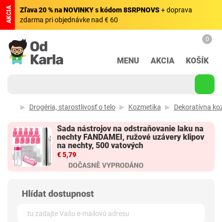
AKCIA
Zľava 20 % na NOVINKY s kódom 8SRPNOVS
+ doprava
zdarma pri objednávke nad € 60
0
MENU
AKCIA
KOŠÍK
Drogéria, starostlivosť o telo
Kozmetika
Dekoratívna ko
Sada nástrojov na odstraňovanie laku na
nechty FANDAMEI, ružové uzávery klipov
na nechty, 500 vatových
€ 5,79