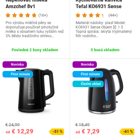
Amzchef 8v1
Tefal KO6931 Sense
(16×)
(44×)
Pro výrobu mléčné pěny se
Materiál nádoby: plast Model:
doporučuje používat plnotučné
KO6931 Sense Objem [l]: 1.5
mléko s obsahem tuku vyšším než
Topná spirála: skrytá Vyjímatelný
3% Místo tradičního ohřevu…
filtr vodního…
Posledné 2 kusy skladem
5 kusů skladem
Novinka
Novinka
First minute
First minute
Čistím sklad
€ 24,99
€ 18,49
€ 12,29
€ 7,29
-51 %
-61 %
od
od