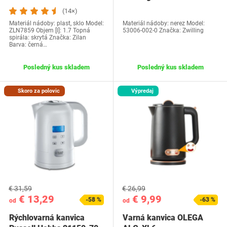
(14×)
Materiál nádoby: plast, sklo Model:
Materiál nádoby: nerez Model:
ZLN7859 Objem [l]: 1.7 Topná
53006-002-0 Značka: Zwilling
spirála: skrytá Značka: Zilan
Barva: černá…
Posledný kus skladem
Posledný kus skladem
Skoro za polovic
Výpredaj
€ 31,59
€ 26,99
€ 13,29
€ 9,99
-58 %
-63 %
od
od
Rýchlovarná kanvica
Varná kanvica OLEGA