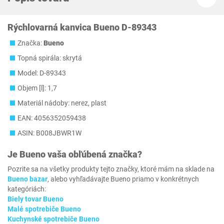
Rýchlovarná kanvica Bueno D-89343
Značka:
Bueno
Topná spirála: skrytá
Model: D-89343
Objem [l]: 1,7
Materiál nádoby: nerez, plast
EAN: 4056352059438
ASIN: B008JBWR1W
Je
Bueno
vaša obľúbená značka?
Pozrite sa na všetky produkty tejto značky, ktoré mám na sklade na
Bueno bazar
, alebo vyhľadávajte Bueno priamo v konkrétnych
kategóriách:
Biely tovar Bueno
Malé spotrebiče Bueno
Kuchynské spotrebiče Bueno