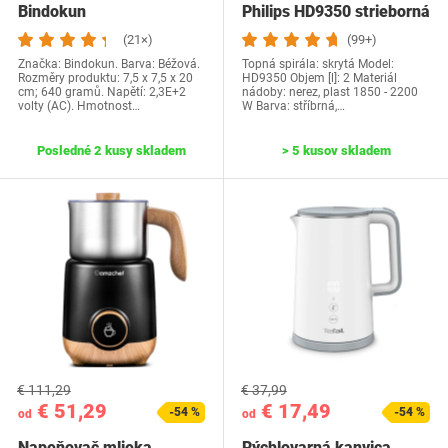
Bindokun
Philips HD9350 strieborná
(21×)
(99+)
Značka: Bindokun. Barva: Béžová.
Topná spirála: skrytá Model:
Rozměry produktu: ‎7,5 x 7,5 x 20
HD9350 Objem [l]: 2 Materiál
cm; 640 gramů. Napětí: 2,3E+2
nádoby: nerez, plast 1850 - 2200
volty (AC). Hmotnost…
W Barva: stříbrná,…
Posledné 2 kusy skladem
> 5 kusov skladem
€ 111,29
€ 37,99
€ 51,29
€ 17,49
-54 %
-54 %
od
od
Napeňovač mlieka
Rýchlovarná kanvica