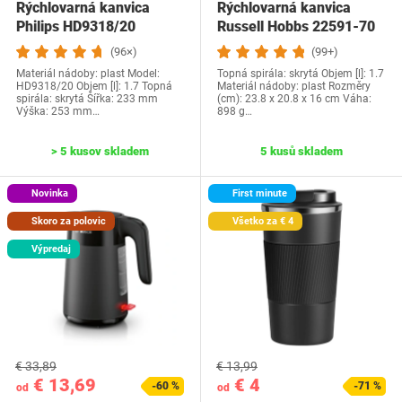
Rýchlovarná kanvica
Rýchlovarná kanvica
Philips HD9318/20
Russell Hobbs 22591-70
(96×)
(99+)
Materiál nádoby: plast Model:
Topná spirála: skrytá Objem [l]: 1.7
HD9318/20 Objem [l]: 1.7 Topná
Materiál nádoby: plast Rozměry
spirála: skrytá Šířka: 233 mm
(cm): 23.8 x 20.8 x 16 cm Váha:
Výška: 253 mm…
898 g…
> 5 kusov skladem
5 kusů skladem
Novinka
First minute
Skoro za polovic
Všetko za € 4
Výpredaj
€ 33,89
€ 13,99
€ 13,69
€ 4
-60 %
-71 %
od
od