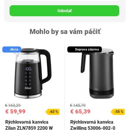
Odoslať
Mohlo by sa vám páčiť
Akcia
Doprava zdarma
€ 163,29
€ 145,79
€ 59,99
€ 65,39
-63 %
-55 %
Rýchlovarná kanvica
Rýchlovarná kanvica
Zilan ZLN7859 2200 W
Zwilling 53006-002-0