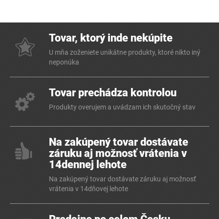
Tovar, ktorý inde nekúpite
U mňa zoženiete unikátne produkty, ktoré nikto iný
neponúka
Tovar prechádza kontrolou
Produkty overujem a uvádzam ich skutočný stav
Na zakúpený tovar dostávate
záruku aj možnosť vrátenia v
14dennej lehote
Na zakúpený tovar dostávate záruku aj možnosť
vrátenia v 14dňovej lehote