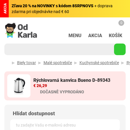
AKCIA
Zľava 20 % na NOVINKY s kódom 8SRPNOVS
+ doprava
zdarma pri objednávke nad € 60
0
MENU
AKCIA
KOŠÍK
Biely tovar
Malé spotrebiče
Kuchynské spotrebiče
R
Rýchlovarná kanvica Bueno D-89343
€ 26,29