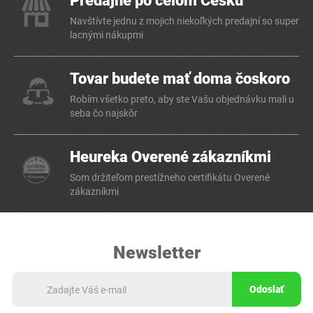
Predajne po celom Česku
Navštívte jednu z mojich niekoľkých predajní so super
lacnými nákupmi
Tovar budete mať doma čoskoro
Robím všetko preto, aby ste Vašu objednávku mali u
seba čo najskôr
Heureka Overené zákazníkmi
Som držiteľom prestížneho certifikátu Overené
zákazníkmi
Newsletter
Odoslať