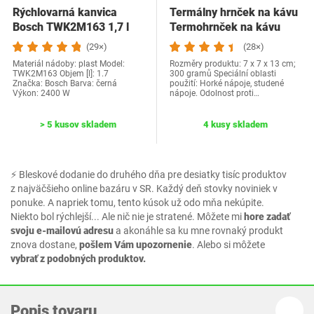
Rýchlovarná kanvica
Termálny hrnček na kávu
Bosch TWK2M163 1,7 l
Termohrnček na kávu
Cestovný hrnček…
(29×)
(28×)
Materiál nádoby: plast Model:
Rozměry produktu: 7 x 7 x 13 cm;
TWK2M163 Objem [l]: 1.7
300 gramů Speciální oblasti
Značka: Bosch Barva: černá
použití: Horké nápoje, studené
Výkon: 2400 W
nápoje. Odolnost proti…
> 5 kusov skladem
4 kusy skladem
⚡ Bleskové dodanie do druhého dňa pre desiatky tisíc produktov
z najväčšieho online bazáru v SR. Každý deň stovky noviniek v
ponuke. A napriek tomu, tento kúsok už odo mňa nekúpite.
Niekto bol rýchlejší... Ale nič nie je stratené. Môžete mi
hore zadať
svoju e-mailovú adresu
a akonáhle sa ku mne rovnaký produkt
znova dostane,
pošlem Vám upozornenie
. Alebo si môžete
vybrať z podobných produktov.
Popis tovaru