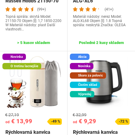
Russell Hobbs 21150-70
ALG-XL6
(99+)
(41×)
Topná spirála: skrytá Model:
Materiál nádoby: nerez Model:
21150-70 Objem [l]: 1,7 1850-2200
ALG-XL68 Objem [l]: 1.8 Topná
W Materiál nádoby: plast Další
spirála: neskrytá Značka: OLEGA
vlastnosti…
> 5 kusov skladem
Posledné 2 kusy skladem
Novinka
Akcia
O tretinu lacnejšie
Novinka
Skoro za polovic
Čistím sklad
Výpredaj
€ 27,19
€ 32,99
€ 13,99
€ 9,29
-49 %
-72 %
od
od
Rýchlovarná kanvica
Rýchlovarná kanvica