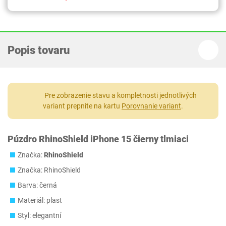
Popis tovaru
Pre zobrazenie stavu a kompletnosti jednotlivých
variant prepnite na kartu
Porovnanie variant
.
Púzdro RhinoShield iPhone 15 čierny tlmiaci
Značka:
RhinoShield
Značka: RhinoShield
Barva: černá
Materiál: plast
Styl: elegantní