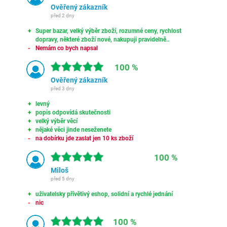
Ověřený zákazník
před 2 dny
Super bazar, velký výběr zboží, rozumné ceny, rychlost
dopravy, některé zboží nové, nakupuji pravidelně..
Nemám co bych napsal
100 %
Ověřený zákazník
před 3 dny
levný
popis odpovídá skutečnosti
velký výběr věcí
nějaké věci jinde neseženete
na dobírku jde zaslat jen 10 ks zboží
100 %
Miloš
před 5 dny
uživatelsky přívětivý eshop, solidní a rychlé jednání
nic
100 %