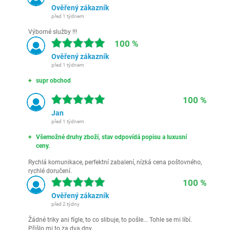
Ověřený zákazník
před 1 týdnem
Výborné služby !!!
100 %
Ověřený zákazník
před 1 týdnem
supr obchod
100 %
Jan
před 1 týdnem
Všemožné druhy zboží, stav odpovídá popisu a luxusní
ceny.
Rychlá komunikace, perfektní zabalení, nízká cena poštovného,
rychlé doručení.
100 %
Ověřený zákazník
před 2 týdny
Žádné triky ani fígle, to co slibuje, to pošle... Tohle se mi líbí.
Přišlo mi to za dva dny.