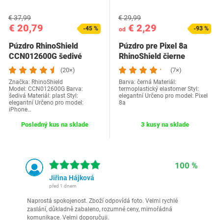
€ 37,99
€ 29,99
€ 20,79
€ 2,29
-45 %
-93 %
od
Púzdro RhinoShield
Púzdro pre Pixel 8a
CCN012600G šedivé
RhinoShield čierne
(20×)
(7×)
Značka: RhinoShield
Barva: černá Materiál:
Model: CCN012600G Barva:
termoplastický elastomer Styl:
šedivá Materiál: plast Styl:
elegantní Určeno pro model: Pixel
elegantní Určeno pro model:
8a
iPhone…
Posledný kus na sklade
3 kusy na sklade
100 %
Jiřina Hájková
před 1 dnem
Naprostá spokojenost. Zboží odpovídá foto. Velmi rychlé
zaslání, důkladně zabaleno, rozumné ceny, mimořádná
komunikace. Velmi doporučuji.