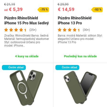
€ 21,19
€ 29,99
€ 5,39
€ 14,59
-75 %
-52 %
od
Púzdro RhinoShield
Púzdro RhinoShield
iPhone 15 Pro Max šedivý
iPhone 13 Pro
(25×)
(30×)
Značka: RhinoShield Barva: šedivá
Barva: modrá Materiál: silikon Styl:
Materiál: termoplastický elastomer
elegantní Určeno pro model:
Styl: outdoorové Určeno pro
iPhone 13 Pro
model: iPhone…
4 kusy na sklade
Posledný kus na sklade
Čistím sklad
Čistím sklad