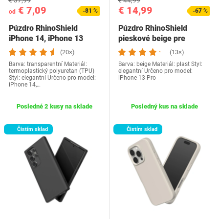
€ 37,99
€ 44,99
€ 7,09
€ 14,99
-81 %
-67 %
od
Púzdro RhinoShield
Púzdro RhinoShield
iPhone 14, iPhone 13
pieskové beige pre
iPhone
(20×)
(13×)
Barva: transparentní Materiál:
Barva: beige Materiál: plast Styl:
termoplastický polyuretan (TPU)
elegantní Určeno pro model:
Styl: elegantní Určeno pro model:
iPhone 13 Pro
iPhone 14,…
Posledné 2 kusy na sklade
Posledný kus na sklade
Čistím sklad
Čistím sklad