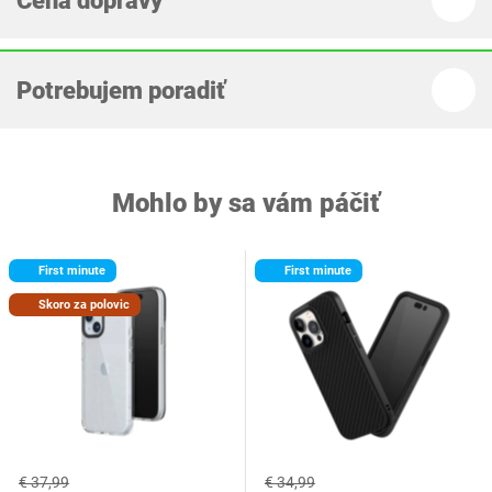
Cena dopravy
Potrebujem poradiť
Mohlo by sa vám páčiť
First minute
First minute
Skoro za polovic
€ 37,99
€ 34,99