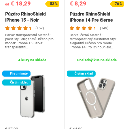
€ 18,29
€ 8,29
-52 %
-76 %
od
Púzdro RhinoShield
Púzdro RhinoShield
iPhone 15 - Noir
iPhone 14 Pre čierne
(15×)
(14×)
Barva: transparentní Materiál:
Barva: černá Materiál:
plast Styl: elegantní Určeno pro
termoplastický elastomer Styl:
model: iPhone 15 Barva:
elegantní Určeno pro model:
transparentní…
iPhone 14 Pro RhinoShield…
4 kusy na sklade
Posledný kus na sklade
First minute
Čistím sklad
Čistím sklad