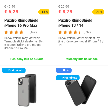
€ 45,49
€ 29,99
€ 6,29
€ 8,79
-86 %
-71 %
Púzdro RhinoShield
Púzdro RhinoShield
iPhone 16 Pro Max
iPhone 13 / 14
zelená
(16×)
(39×)
Barva: zelené řasy Materiál:
Barva: zelená Materiál: plast Styl:
Termoplastický elastomer Styl:
jiné Určeno pro model: iPhone 13 /
elegantní Určeno pro model:
14
iPhone 16 Pro Ma
Posledný kus na sklade
Posledný kus na sklade
First minute
Akcia
First minute