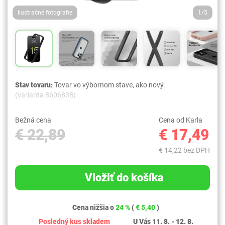
Ilustračné fotografie
1/5
Stav tovaru:
Tovar vo výbornom stave, ako nový.
(varianta 8606838)
Bežná cena
Cena od Karla
€ 22,89
€ 17,49
€ 14,22 bez DPH
Vložiť do košíka
Cena nižšia o
24 %
(
€ 5,40
)
Posledný kus skladem
U Vás 11. 8. - 12. 8.