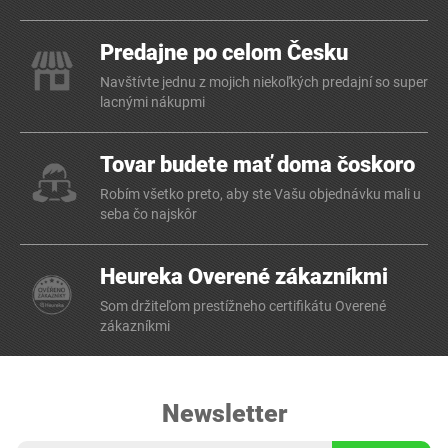
Predajne po celom Česku
Navštívte jednu z mojich niekoľkých predajní so super
lacnými nákupmi
Tovar budete mať doma čoskoro
Robím všetko preto, aby ste Vašu objednávku mali u
seba čo najskôr
Heureka Overené zákazníkmi
Som držiteľom prestížneho certifikátu Overené
zákazníkmi
Newsletter