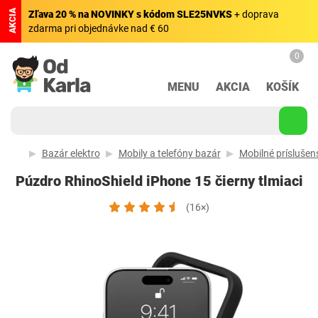
AKCIA
Zľava 20 % na NOVINKY s kódom SLE25NVKS
+ doprava
zdarma pri objednávke nad € 60
0
MENU
AKCIA
KOŠÍK
Bazár elektro
Mobily a telefóny bazár
Mobilné príslušen
Púzdro RhinoShield iPhone 15 čierny tlmiaci
(16×)