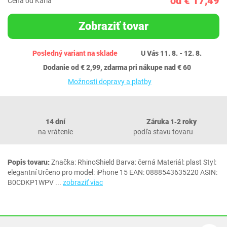
od € 17,49
Cena od Karla
Zobraziť tovar
Posledný variant na sklade
U Vás 11. 8. - 12. 8.
Dodanie od € 2,99, zdarma pri nákupe nad € 60
Možnosti dopravy a platby
14 dní
Záruka 1‐2 roky
na vrátenie
podľa stavu tovaru
Popis tovaru:
Značka: RhinoShield Barva: černá Materiál: plast Styl:
elegantní Určeno pro model: iPhone 15 EAN: 0888543635220 ASIN:
B0CDKP1WPV
...
zobraziť viac