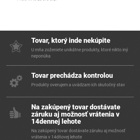
Tovar, ktorý inde nekúpite
U mňa zoženiete unikátne produkty, ktoré nikto iný
neponúka
Tovar prechádza kontrolou
Produkty overujem a uvádzam ich skutočný stav
Na zakúpený tovar dostávate
záruku aj možnosť vrátenia v
14dennej lehote
Na zakúpený tovar dostávate záruku aj možnosť
vrátenia v 14dňovej lehote