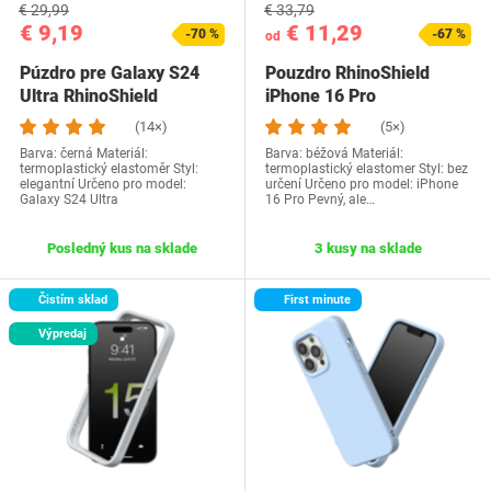
€ 29,99
€ 33,79
€ 9,19
€ 11,29
-70 %
-67 %
od
Púzdro pre Galaxy S24
Pouzdro RhinoShield
Ultra RhinoShield
iPhone 16 Pro
(14×)
(5×)
Barva: černá Materiál:
Barva: béžová Materiál:
termoplastický elastoměr Styl:
termoplastický elastomer Styl: bez
elegantní Určeno pro model:
určení Určeno pro model: iPhone
Galaxy S24 Ultra
16 Pro Pevný, ale…
Posledný kus na sklade
3 kusy na sklade
Čistím sklad
First minute
Výpredaj