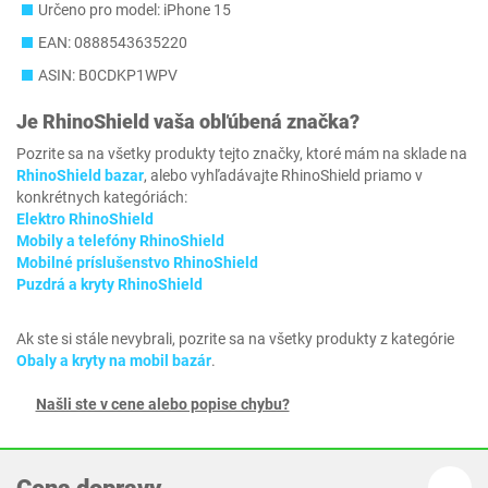
Určeno pro model: iPhone 15
EAN: 0888543635220
ASIN: B0CDKP1WPV
Je
RhinoShield
vaša obľúbená značka?
Pozrite sa na všetky produkty tejto značky, ktoré mám na sklade na
RhinoShield bazar
, alebo vyhľadávajte RhinoShield priamo v
konkrétnych kategóriách:
Elektro RhinoShield
Mobily a telefóny RhinoShield
Mobilné príslušenstvo RhinoShield
Puzdrá a kryty RhinoShield
Ak ste si stále nevybrali, pozrite sa na všetky produkty z kategórie
Obaly a kryty na mobil bazár
.
Našli ste v cene alebo popise chybu?