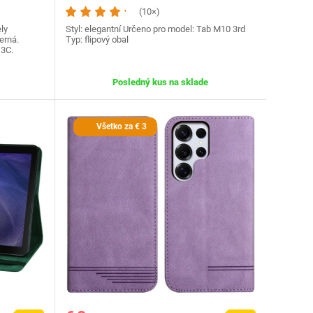
(10×)
ly
Styl: elegantní Určeno pro model: Tab M10 3rd
erná.
Typ: flipový obal
13C.
Posledný kus na sklade
Všetko za € 3