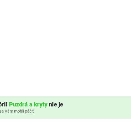
órii
Puzdrá a kryty
nie je
 sa Vám mohli páčiť