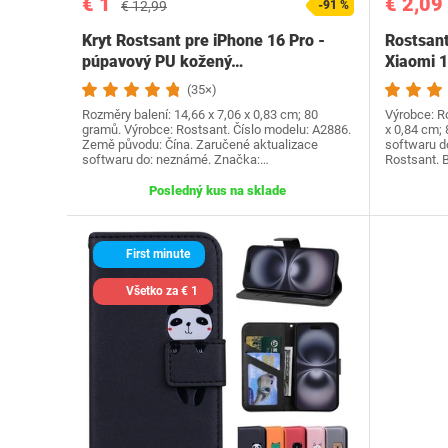
€ 1
€ 2,09
€ 12,99
-91 %
Kryt Rostsant pre iPhone 16 Pro -
Rostsant
púpavový PU kožený…
Xiaomi 1
(35×)
Rozměry balení: 14,66 x 7,06 x 0,83 cm; 80
Výrobce: Ro
gramů. Výrobce: Rostsant. Číslo modelu: A2886.
x 0,84 cm;
Země původu: Čína. Zaručené aktualizace
softwaru d
softwaru do: neznámé. Značka:…
Rostsant. B
Posledný kus na sklade
First minute
Všetko za € 1