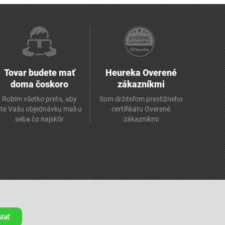
Tovar budete mať
Heureka Overené
doma čoskoro
zákazníkmi
Robím všetko preto, aby
Som držiteľom prestížneho
ste Vašu objednávku mali u
certifikátu Overené
seba čo najskôr
zákazníkmi
lať