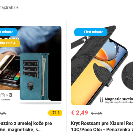
najdrahšie
t minute
First minute
tko za € 4
€ 2,49
3,99
-71 %
€ 7,69
puzdro z umelej kože pre
Kryt Rostsant pre Xiaomi Re
6e, magnetické, s…
13C/Poco C65 - Peňaženka 