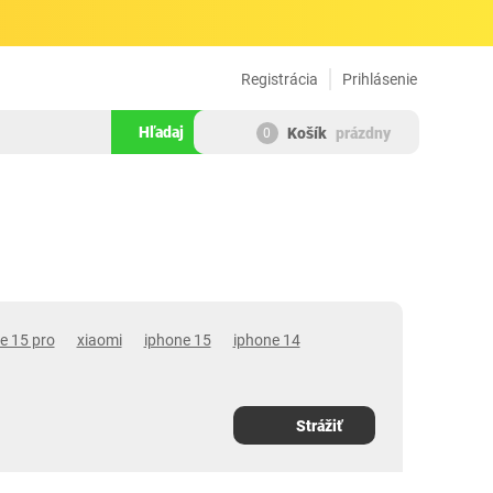
Registrácia
Prihlásenie
Hľadaj
Košík
prázdny
0
e 15 pro
xiaomi
iphone 15
iphone 14
Strážiť