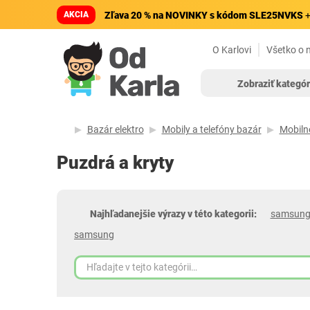
AKCIA
Zľava 20 % na NOVINKY s kódom SLE25NVKS
+
O Karlovi
Všetko o 
Zobraziť kategór
Bazár elektro
Mobily a telefóny bazár
Mobiln
Puzdrá a kryty
Najhľadanejšie výrazy v této kategorii:
samsung
samsung