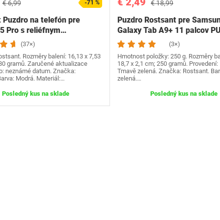
€ 2,49
€ 6,99
-71 %
€ 18,99
 Puzdro na telefón pre
Puzdro Rostsant pre Samsu
5 Pro s reliéfnym…
Galaxy Tab A9+ 11 palcov P
(37×)
(3×)
stsant. Rozměry balení: 16,13 x 7,53
Hmotnost položky: 250 g. Rozměry bal
 80 gramů. Zaručené aktualizace
18,7 x 2,1 cm; 250 gramů. Provedení: 
o: neznámé datum. Značka:
Tmavě zelená. Značka: Rostsant. Ba
arva: Modrá. Materiál:…
zelená.…
Posledný kus na sklade
Posledný kus na sklade