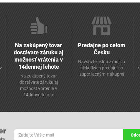
Na zakúpený tovar
Predajne po celom
dostávate záruku aj
Česku
možnosť vrátenia v
Navštívte jednu z mojich
14dennej lehote
v
niekoľkých predajní so
super lacnými nákupmi
Na zakúpený tovar
dostávate záruku aj
možnosť vrátenia v
14dňovej lehote
er
Odos
ky,