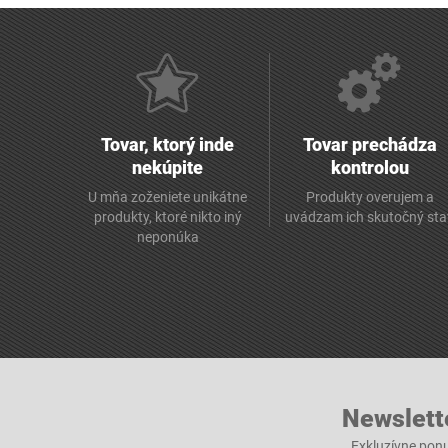
Tovar, ktorý inde
Tovar prechádza
nekúpite
kontrolou
U mňa zoženiete unikátne
Produkty overujem a
produkty, ktoré nikto iný
uvádzam ich skutočný sta
neponúka
Newslett
Exkluzívne ponu