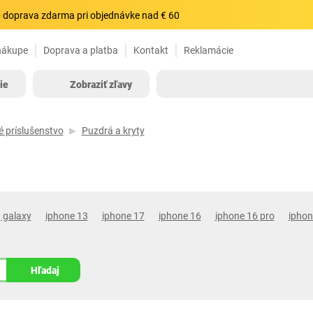
 doprava zdarma pri objednávke nad € 60
nákupe
Doprava a platba
Kontakt
Reklamácie
ie
Zobraziť zľavy
é príslušenstvo
Puzdrá a kryty
 galaxy
iphone 13
iphone 17
iphone 16
iphone 16 pro
iphon
Hľadaj