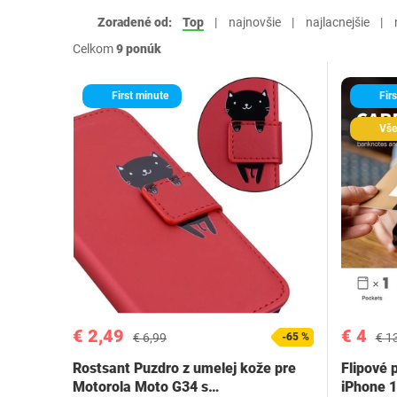
Zoradené od:
Top
najnovšie
najlacnejšie
Celkom
9 ponúk
First minute
Firs
Vše
€ 2,49
€ 4
€ 6,99
-65 %
€ 1
Rostsant Puzdro z umelej kože pre
Flipové 
Motorola Moto G34 s…
iPhone 1