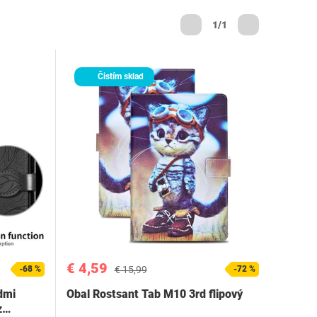
1/1
Čistím sklad
€ 4,59
-68 %
€ 15,99
-72 %
dmi
Obal Rostsant Tab M10 3rd flipový
z…