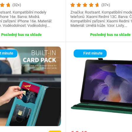
(32×)
(37×)
stsant. Kompatibilní modely
Značka: Rostsant. Kompatibilní mode
Phone 16e. Barva: Modrá.
telefonů: Xiaomi Redmi 13C. Barva: Č
í zařízení: iPhone 16e. Materiál:
Kompatibilní zařízení: Xiaomi Redmi 
. Voděodolnost: Voděodolný.…
Materiál: Umělá kůže. Vzor: Listy.…
Posledný kus na sklade
Posledný kus na sklade
t minute
First minute