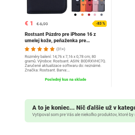
€ 1
€ 6,99
-83 %
Rostsant Púzdro pre iPhone 16 z
umelej kože, peňaženka pre…
(31×)
Rozměry balení: 14,76 x 7,16 x 0,78 cm; 80
gramů. Výrobce: Rostsant. ASIN: B0DRXVHC7Q.
Zaručené aktualizace softwaru do: neznámé.
Značka: Rostsant. Barva:…
Posledný kus na sklade
A to je koniec... Nič ďalšie už v kateg
Vytipoval som pre Vás ale niekoľko produktov, ktoré by