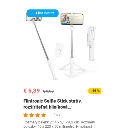
First minute
€ 5,39
€ 9,99
-46 %
Flintronic Selfie Stick statív,
rozšíriteľná hliníková…
(8×)
Rozměry balení: 21,4 x 5,1 x 4,3 cm. Rozměry
položky: 40 x 220 x 50 milimetrů. Hmotnost