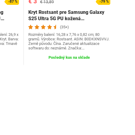
€ 3
-87 %
€ 13,89
-79 %
ng
Kryt Rostsant pre Samsung Galaxy
U…
S25 Ultra 5G PU kožená…
(35×)
ení: 26,9 x
Rozměry balení: 16,28 x 7,76 x 0,82 cm; 80
Kryt. Barva:
gramů. Výrobce: Rostsant. ASIN: B0DKXNSVVJ.
rva: Tmavě
Země původu: Čína. Zaručené aktualizace
softwaru do: neznámé. Značka:…
Posledný kus na sklade