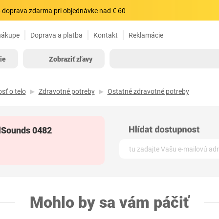
 doprava zdarma pri objednávke nad € 60
nákupe
Doprava a platba
Kontakt
Reklamácie
ie
Zobraziť zľavy
sť o telo
Zdravotné potreby
Ostatné zdravotné potreby
lSounds 0482
Mohlo by sa vám páčiť