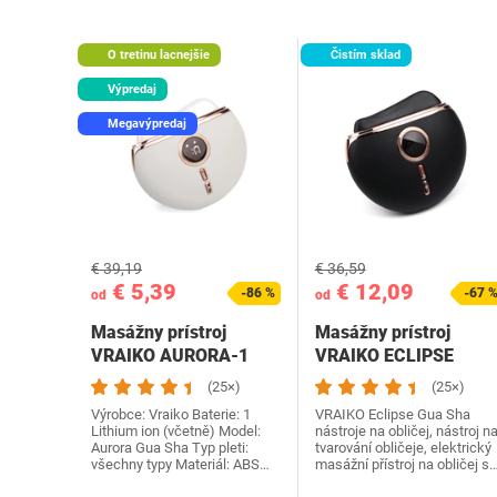
O tretinu lacnejšie
Čistím sklad
Výpredaj
Megavýpredaj
€ 39,19
€ 36,59
€ 5,39
€ 12,09
-86 %
-67 
od
od
Masážny prístroj
Masážny prístroj
VRAIKO AURORA-1
VRAIKO ECLIPSE
biely
(25×)
(25×)
Výrobce: Vraiko Baterie: 1
VRAIKO Eclipse Gua Sha
Lithium ion (včetně) Model:
nástroje na obličej, nástroj n
Aurora Gua Sha Typ pleti:
tvarování obličeje, elektrický
všechny typy Materiál: ABS…
masážní přístroj na obličej s