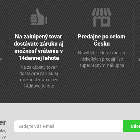
Na zakúpený tovar
Predajne po celom
dostávate záruku aj
Česku
možnosť vrátenia v
Navštívte jednu z mojich
14dennej lehote
v
niekoľkých predajní so
super lacnými nákupmi
Na zakúpený tovar
dostávate záruku aj
možnosť vrátenia v
14dňovej lehote
er
Odos
ky,
ľavy