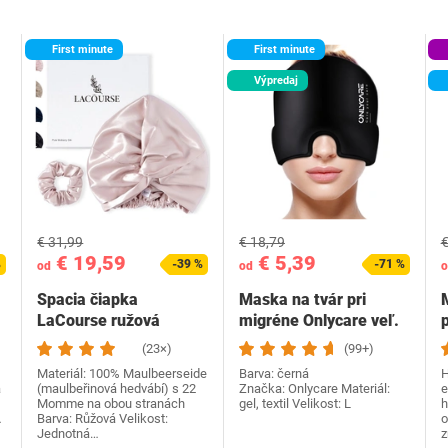
First minute
First minute
Výpredaj
€ 31,99
€ 18,79
€
€ 19,59
€ 5,39
%
-39 %
-71 %
od
od
o
Spacia čiapka
Maska na tvár pri
LaCourse ružová
migréne Onlycare veľ.
L
(23×)
(99+)
Materiál: 100% Maulbeerseide
Barva: černá
H
a
(maulbeřinová hedvábí) s 22
Značka: Onlycare Materiál:
e
Momme na obou stranách
gel, textil Velikost: L
h
…
Barva: Růžová Velikost:
o
Jednotná…
z