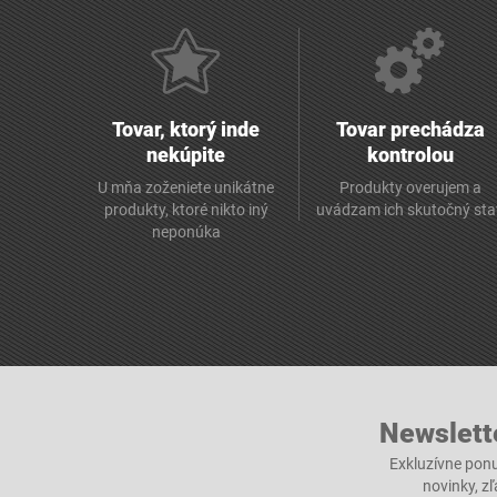
Tovar, ktorý inde
Tovar prechádza
nekúpite
kontrolou
U mňa zoženiete unikátne
Produkty overujem a
produkty, ktoré nikto iný
uvádzam ich skutočný sta
neponúka
Newslett
Exkluzívne ponu
novinky, z