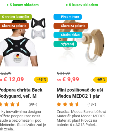
> 5 kusov skladem
> 5 kusov skladem
O tretinu lacnejšie
First minute
Skoro za polovic
Skoro za polovic
Čistím sklad
Výpredaj
 22,99
€ 31,99
€ 12,09
€ 9,99
-48 %
-69 %
d
od
Podpora chrbta Back
Mini zosilňovač do uší
Bodyguard, veľ. M
Medca MEDC2 1 pár
(99+)
(48×)
íky inovativnímu designu
Značka: Medca Barva: béžová
ůžete podporu zad nosit
Materiál: plast Model: MEDC2
šude a bez omezení i pod
Materiál: plast Provoz na
blečením. Stabilizátor zad je
baterie: 6 x AG13 Počet…
ak zcela…