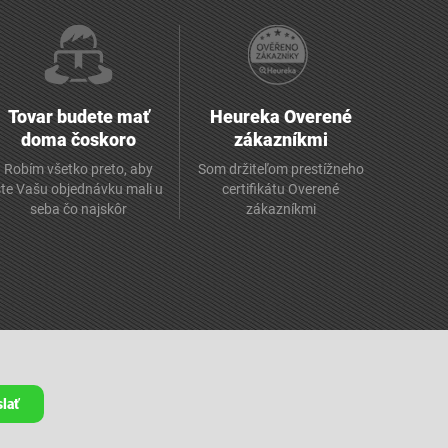
Tovar budete mať
Heureka Overené
doma čoskoro
zákazníkmi
Robím všetko preto, aby
Som držiteľom prestížneho
ste Vašu objednávku mali u
certifikátu Overené
seba čo najskôr
zákazníkmi
lať