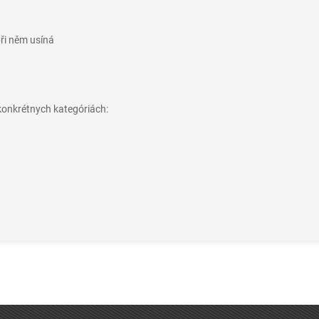
při něm usíná
konkrétnych kategóriách: