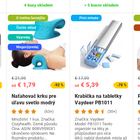
4 kusy skladem
> 5 kusov skladem
O tretinu lacnejšie
First minute
Čistím sklad
Výpredaj
Megavýpredaj
€ 21,99
€ 17,99
€
€ 1,79
€ 5,39
%
-92 %
-70 %
od
od
o
Naťahovač krku pre
Krabička na tabletky
úľavu svetlo modrý
Vaydeer PB1011
(63×)
(30×)
Množství: 1 kus. Značka:
Značka: Vaydeer
D
Cozyhealth. Země původu:
Model: PB1011 Tento
m
Čína. ASIN: B08V959SX1.
organizér na léky je
v
Ukončeno výrobcem: Ne.
přizpůsoben pro více
o
Rozměry produktu:…
léků: nabízí dostatek místa až
t