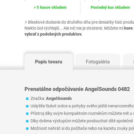
> 5 kusov skladem
Posledný kus skladem
⚡ Bleskové dodanie do druhého dňa pre desiatky tisíc prod
Niekto bol rýchlejší... Ale nič nie je stratené. Môžete mi
hore 
vybrať z podobných produktov.
Popis tovaru
Fotogaléria
Prenatálne odpočúvanie AngelSounds 0482
Značka:
AngelSounds
Uslyšíte tlukot srdce a pohyby svého ještě nenarozeného
Přístroj díky svým kompaktním rozměrům můžete mít u s
Díky dvěma výstupům můžete poslouchat dítě společně s
Možnost nahrát si do počítače nebo na kazetu zvuky po