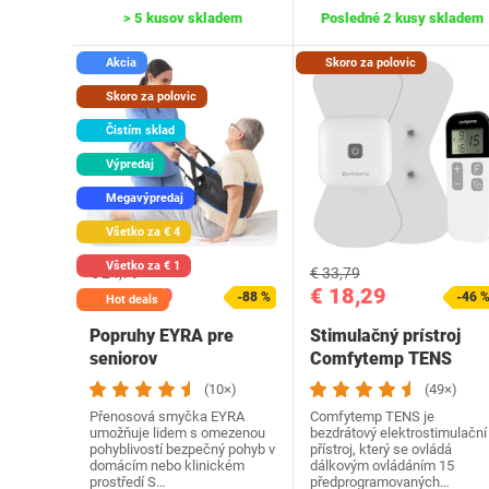
> 5 kusov skladem
Posledné 2 kusy skladem
Akcia
Skoro za polovic
Skoro za polovic
Čistím sklad
Výpredaj
Megavýpredaj
Všetko za € 4
Všetko za € 1
€ 24,79
€ 33,79
€ 2,99
€ 18,29
-88 %
-46 
od
Hot deals
Popruhy ‎EYRA pre
Stimulačný prístroj
seniorov
Comfytemp TENS
(10×)
(49×)
Přenosová smyčka EYRA
Comfytemp TENS je
umožňuje lidem s omezenou
bezdrátový elektrostimulační
pohyblivostí bezpečný pohyb v
přístroj, který se ovládá
domácím nebo klinickém
dálkovým ovládáním 15
prostředí S…
předprogramovaných…