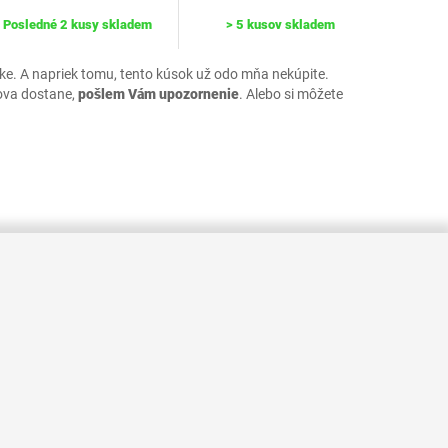
Posledné 2 kusy skladem
> 5 kusov skladem
uke. A napriek tomu, tento kúsok už odo mňa nekúpite.
ova dostane,
pošlem Vám upozornenie
. Alebo si môžete