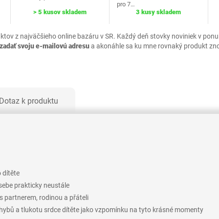
pro 7…
> 5 kusov skladem
3 kusy skladem
uktov z najväčšieho online bazáru v SR. Každý deň stovky noviniek v pon
zadať svoju e-mailovú adresu
a akonáhle sa ku mne rovnaký produkt zn
Dotaz k produktu
 dítěte
ebe prakticky neustále
 partnerem, rodinou a přáteli
hybů a tlukotu srdce dítěte jako vzpomínku na tyto krásné momenty