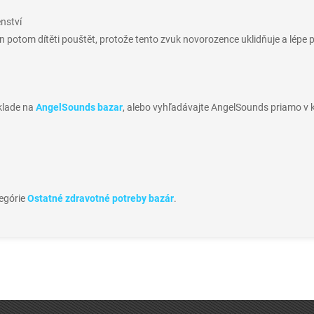
enství
 potom dítěti pouštět, protože tento zvuk novorozence uklidňuje a lépe 
sklade na
AngelSounds bazar
, alebo vyhľadávajte AngelSounds priamo v 
tegórie
Ostatné zdravotné potreby bazár
.