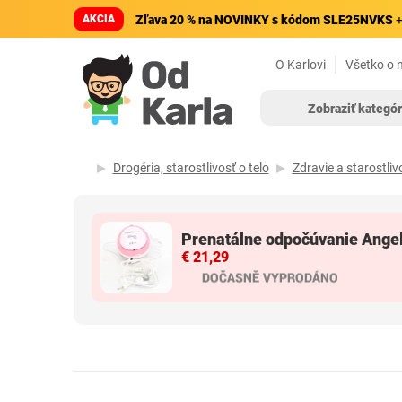
AKCIA
Zľava 20 % na NOVINKY s kódom SLE25NVKS
+
O Karlovi
Všetko o 
Zobraziť kategór
Drogéria, starostlivosť o telo
Zdravie a starostlivo
Prenatálne odpočúvanie Ange
€ 21,29