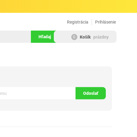
Registrácia
Prihlásenie
Hľadaj
Košík
prázdny
0
133311
Odoslať