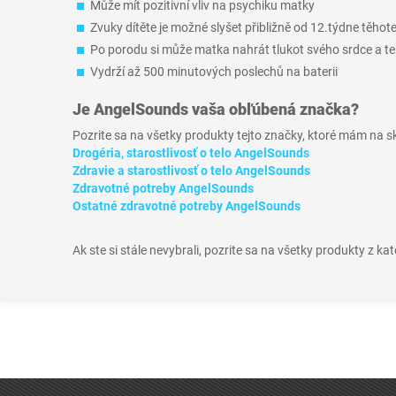
Může mít pozitivní vliv na psychiku matky
Zvuky dítěte je možné slyšet přibližně od 12.týdne těhot
Po porodu si může matka nahrát tlukot svého srdce a ten
Vydrží až 500 minutových poslechů na baterii
Je
AngelSounds
vaša obľúbená značka?
Pozrite sa na všetky produkty tejto značky, ktoré mám na 
Drogéria, starostlivosť o telo AngelSounds
Zdravie a starostlivosť o telo AngelSounds
Zdravotné potreby AngelSounds
Ostatné zdravotné potreby AngelSounds
Ak ste si stále nevybrali, pozrite sa na všetky produkty z ka