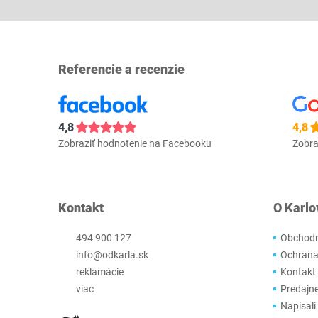
Referencie a recenzie
4,8
4,8
Zobraziť hodnotenie na Facebooku
Zobra
Kontakt
O Karlo
494 900 127
Obchodn
info@odkarla.sk
Ochrana
reklamácie
Kontakt
viac
Predajn
Napísali