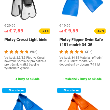
€ 29,99
€ 19,99
€ 7,89
€ 9,59
-74 %
-52 %
od
od
Plutvy Cressi Light biele
Plutvy Flipper SwimSafe
1151 modré 34-35
(96×)
(31×)
Velikost: 2,5/3,5 Ploutve Cressi
Velikost: 34-35 Materiál: přírodní
navržené speciálně pro bazén a
kaučuk Barva: modrá Věk
pro trénink Krátká čepel je
doporučený výrobcem: 7-11 let
vyrobena z vysoce…
4 kusy na sklade
Posledné 2 kusy na sklade
First minute
First minute