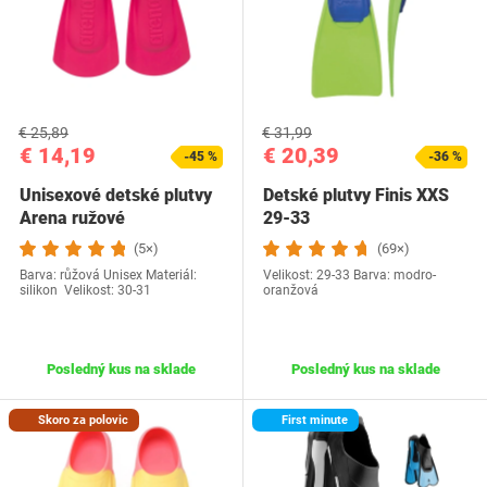
€ 25,89
€ 31,99
€ 14,19
€ 20,39
-45 %
-36 %
Unisexové detské plutvy
Detské plutvy Finis XXS
Arena ružové
29-33
(5×)
(69×)
Barva: růžová Unisex Materiál:
Velikost: 29-33 Barva: modro-
silikon Velikost: 30-31
oranžová
Posledný kus na sklade
Posledný kus na sklade
Skoro za polovic
First minute