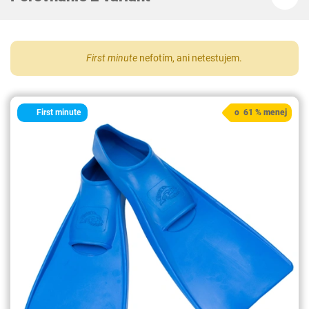
First minute
nefotím, ani netestujem.
First minute
o 61 % menej