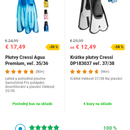
€ 24,99
€ 29,99
€ 17,49
€ 12,49
-30 %
-58 %
od
Plutvy Cressi Agua
Krátke plutvy Cressi
Premium, veľ. 35/36
DP183037 veľ. 37/38
(80×)
(96×)
Lehké a pohodlné ploutve
Krátké Velikost 37/38 Na plavání
Samočinné Pro potápění,
šnorchlování a plavání Velikost:
35/36
Posledný kus na sklade
4 kusy na sklade
100 %