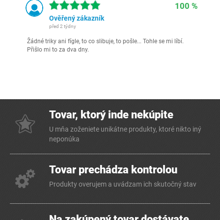
100 %
Ověřený zákazník
před 2 týdny
Žádné triky ani fígle, to co slibuje, to pošle... Tohle se mi líbí.
Přišlo mi to za dva dny.
Tovar, ktorý inde nekúpite
U mňa zoženiete unikátne produkty, ktoré nikto iný
neponúka
Tovar prechádza kontrolou
Produkty overujem a uvádzam ich skutočný stav
Na zakúpený tovar dostávate