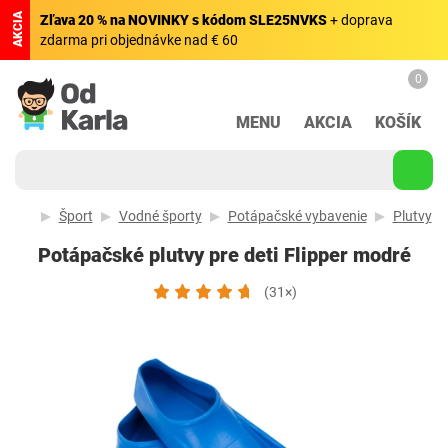
AKCIA
Zľava 20 % na NOVINKY s kódom SLE25NVKS
+ doprava
zdarma pri objednávke nad € 60
0
MENU
AKCIA
KOŠÍK
Šport
Vodné športy
Potápačské vybavenie
Plutvy
Potápačské plutvy pre deti Flipper modré
(31×)