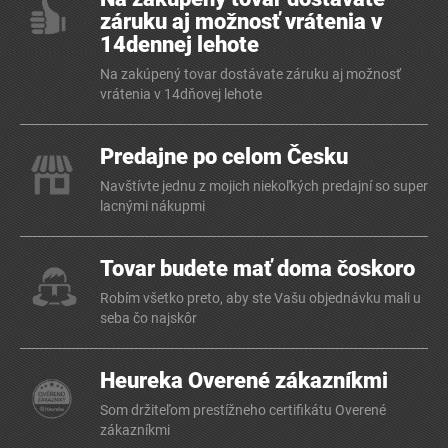
záruku aj možnosť vrátenia v
14dennej lehote
Na zakúpený tovar dostávate záruku aj možnosť
vrátenia v 14dňovej lehote
Predajne po celom Česku
Navštívte jednu z mojich niekoľkých predajní so super
lacnými nákupmi
Tovar budete mať doma čoskoro
Robím všetko preto, aby ste Vašu objednávku mali u
seba čo najskôr
Heureka Overené zákazníkmi
Som držiteľom prestížneho certifikátu Overené
zákazníkmi