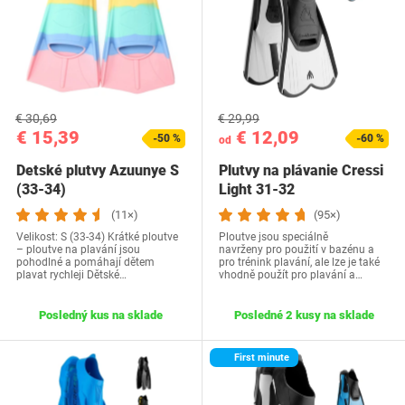
€ 30,69
€ 29,99
€ 15,39
€ 12,09
-50 %
-60 %
od
Detské plutvy Azuunye S
Plutvy na plávanie Cressi
(33-34)
Light 31-32
(11×)
(95×)
Velikost: S (33-34) Krátké ploutve
Ploutve jsou speciálně
– ploutve na plavání jsou
navrženy pro použití v bazénu a
pohodlné a pomáhají dětem
pro trénink plavání, ale lze je také
plavat rychleji Dětské…
vhodně použít pro plavání a…
Posledný kus na sklade
Posledné 2 kusy na sklade
First minute