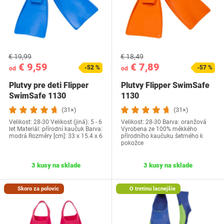
€ 19,99
€ 18,49
€ 9,59
€ 7,89
-52 %
-57 %
od
od
Plutvy pre deti Flipper
Plutvy Flipper SwimSafe
SwimSafe 1130
1130
(31×)
(31×)
Velikost: 28-30 Velikost (jiná): 5 - 6
Velikost: 28-30 Barva: oranžová
let Materiál: přírodní kaučuk Barva:
Vyrobena ze 100% měkkého
modrá Rozměry [cm]: 33 x 15.4 x 6
přírodního kaučuku šetrného k
pokožce
3 kusy na sklade
3 kusy na sklade
Skoro za polovic
O tretinu lacnejšie