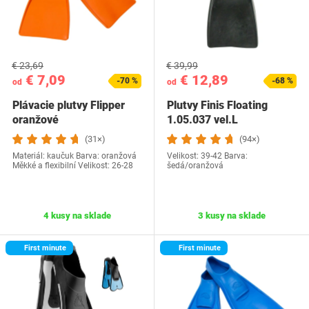
€ 23,69
€ 39,99
€ 7,09
€ 12,89
-70 %
-68 %
od
od
Plávacie plutvy Flipper
Plutvy Finis Floating
oranžové
1.05.037 vel.L
(31×)
(94×)
Materiál: kaučuk Barva: oranžová
Velikost: 39-42 Barva:
Měkké a flexibilní Velikost: 26-28
šedá/oranžová
4 kusy na sklade
3 kusy na sklade
First minute
First minute