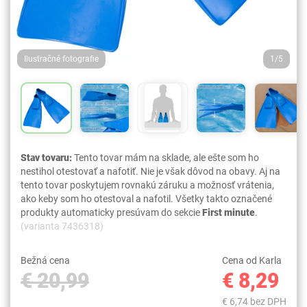
Ilustračné fotografie
1/5
Stav tovaru:
Tento tovar mám na sklade, ale ešte som ho
nestihol otestovať a nafotiť. Nie je však dôvod na obavy. Aj na
tento tovar poskytujem rovnakú záruku a možnosť vrátenia,
ako keby som ho otestoval a nafotil. Všetky takto označené
produkty automaticky presúvam do sekcie
First minute
.
(varianta 7436318)
Bežná cena
Cena od Karla
€ 20,99
€ 8,29
€ 6,74 bez DPH