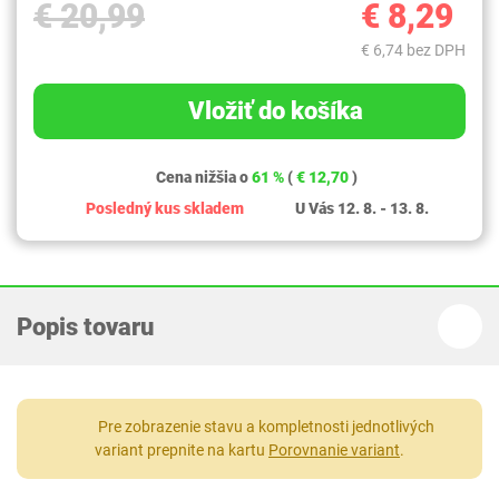
€ 20,99
€ 8,29
€ 6,74 bez DPH
Vložiť do košíka
Cena nižšia o
61 %
(
€ 12,70
)
Posledný kus skladem
U Vás 12. 8. - 13. 8.
Popis tovaru
Pre zobrazenie stavu a kompletnosti jednotlivých
variant prepnite na kartu
Porovnanie variant
.