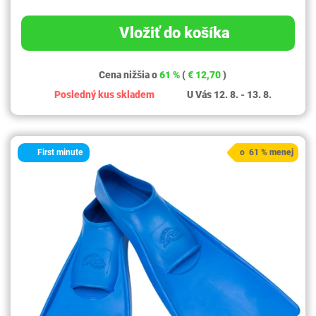
Vložiť do košíka
Cena nižšia o
61 %
(
€ 12,70
)
Posledný kus skladem
U Vás 12. 8. - 13. 8.
First minute
o 61 % menej