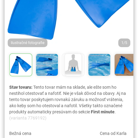
Ilustračné fotografie
1/5
Stav tovaru:
Tento tovar mám na sklade, ale ešte som ho
nestihol otestovať a nafotiť. Nie je však dôvod na obavy. Aj na
tento tovar poskytujem rovnakú záruku a možnosť vrátenia,
ako keby som ho otestoval a nafotil. Všetky takto označené
produkty automaticky presúvam do sekcie
First minute
.
(varianta 7769192)
Bežná cena
Cena od Karla