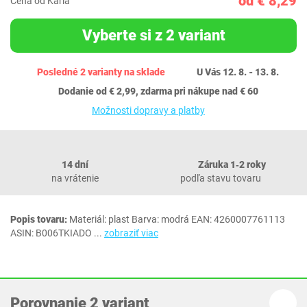
od € 8,29
Cena od Karla
Vyberte si z 2 variant
Posledné 2 varianty na sklade
U Vás 12. 8. - 13. 8.
Dodanie od € 2,99, zdarma pri nákupe nad € 60
Možnosti dopravy a platby
14 dní
Záruka 1‐2 roky
na vrátenie
podľa stavu tovaru
Popis tovaru:
Materiál: plast Barva: modrá EAN: 4260007761113
ASIN: B006TKIADO
...
zobraziť viac
Porovnanie 2 variant