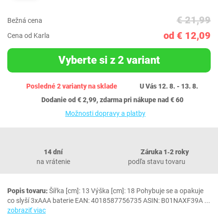
€ 21,99
Bežná cena
od € 12,09
Cena od Karla
Vyberte si z 2 variant
Posledné 2 varianty na sklade
U Vás 12. 8. - 13. 8.
Dodanie od € 2,99, zdarma pri nákupe nad € 60
Možnosti dopravy a platby
14 dní
Záruka 1‐2 roky
na vrátenie
podľa stavu tovaru
Popis tovaru:
Šířka [cm]: 13 Výška [cm]: 18 Pohybuje se a opakuje
co slyší 3xAAA baterie EAN: 4018587756735 ASIN: B01NAXF39A
...
zobraziť viac