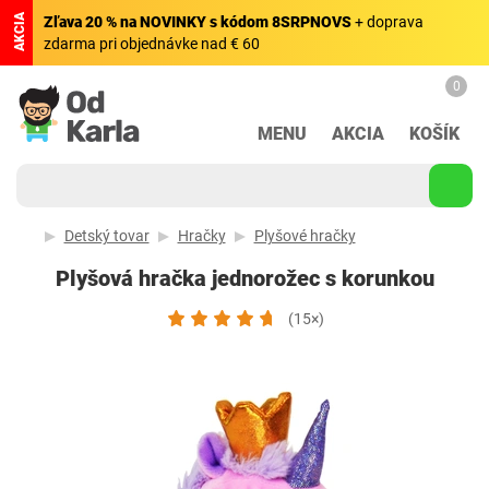
AKCIA
Zľava 20 % na NOVINKY s kódom 8SRPNOVS
+ doprava
zdarma pri objednávke nad € 60
0
MENU
AKCIA
KOŠÍK
Detský tovar
Hračky
Plyšové hračky
Plyšová hračka jednorožec s korunkou
(15×)