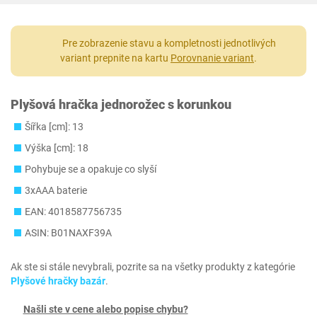
Pre zobrazenie stavu a kompletnosti jednotlivých
variant prepnite na kartu
Porovnanie variant
.
Plyšová hračka jednorožec s korunkou
Šířka [cm]: 13
Výška [cm]: 18
Pohybuje se a opakuje co slyší
3xAAA baterie
EAN: 4018587756735
ASIN: B01NAXF39A
Ak ste si stále nevybrali, pozrite sa na všetky produkty z kategórie
Plyšové hračky bazár
.
Našli ste v cene alebo popise chybu?