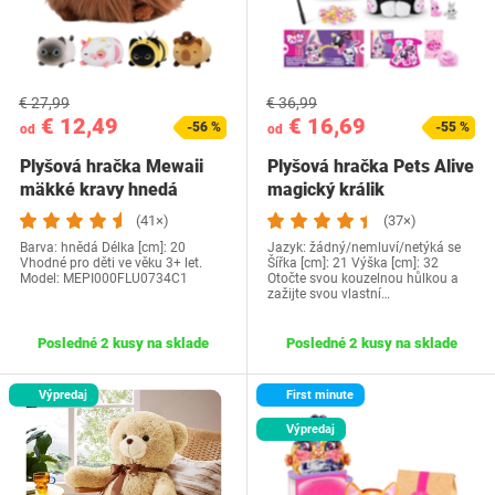
€ 27,99
€ 36,99
€ 12,49
€ 16,69
-56 %
-55 %
od
od
Plyšová hračka Mewaii
Plyšová hračka Pets Alive
mäkké kravy hnedá
magický králik
(41×)
(37×)
Barva: hnědá Délka [cm]: 20
Jazyk: žádný/nemluví/netýká se
Vhodné pro děti ve věku 3+ let.
Šířka [cm]: 21 Výška [cm]: 32
Model: ‎MEPI000FLU0734C1
Otočte svou kouzelnou hůlkou a
zažijte svou vlastní…
Posledné 2 kusy na sklade
Posledné 2 kusy na sklade
Výpredaj
First minute
Výpredaj