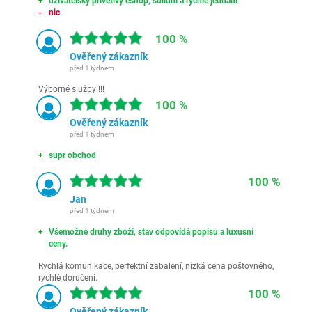
uživatelsky přívětivý eshop, solidní a rychlé jednání
nic
100 %
Ověřený zákazník
před 1 týdnem
Výborné služby !!!
100 %
Ověřený zákazník
před 1 týdnem
supr obchod
100 %
Jan
před 1 týdnem
Všemožné druhy zboží, stav odpovídá popisu a luxusní
ceny.
Rychlá komunikace, perfektní zabalení, nízká cena poštovného,
rychlé doručení.
100 %
Ověřený zákazník