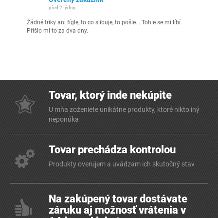
před 2 týdny
Žádné triky ani fígle, to co slibuje, to pošle... Tohle se mi líbí.
Přišlo mi to za dva dny.
Tovar, ktorý inde nekúpite
U mňa zoženiete unikátne produkty, ktoré nikto iný
neponúka
Tovar prechádza kontrolou
Produkty overujem a uvádzam ich skutočný stav
Na zakúpený tovar dostávate
záruku aj možnosť vrátenia v