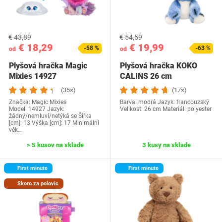
€ 43,89
€ 54,59
€ 18,29
€ 19,99
-58 %
-63 %
od
od
Plyšová hračka Magic
Plyšová hračka KOKO
Mixies 14927
CALINS 26 cm
(35×)
(17×)
Značka: Magic Mixies
Barva: modrá Jazyk: francouzský
Model: 14927 Jazyk:
Velikost: 26 cm Materiál: polyester
žádný/nemluví/netýká se Šířka
[cm]: 13 Výška [cm]: 17 Minimální
věk…
> 5 kusov na sklade
3 kusy na sklade
First minute
First minute
Skoro za polovic