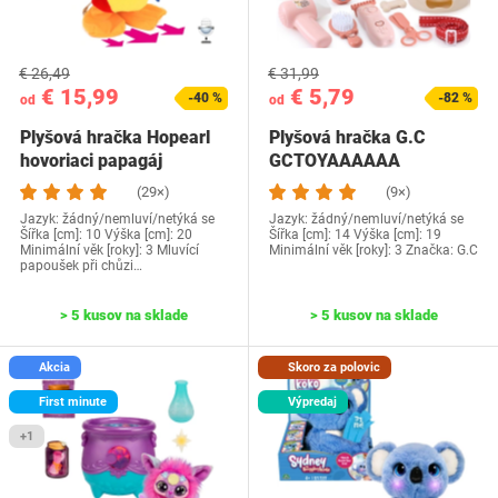
€ 26,49
€ 31,99
€ 15,99
€ 5,79
-40 %
-82 %
od
od
Plyšová hračka Hopearl
Plyšová hračka G.C
hovoriaci papagáj
‎GCTOYAAAAAA
(29×)
(9×)
Jazyk: žádný/nemluví/netýká se
Jazyk: žádný/nemluví/netýká se
Šířka [cm]: 10 Výška [cm]: 20
Šířka [cm]: 14 Výška [cm]: 19
Minimální věk [roky]: 3 Mluvící
Minimální věk [roky]: 3 Značka: G.C
papoušek při chůzi…
> 5 kusov na sklade
> 5 kusov na sklade
Akcia
Skoro za polovic
First minute
Výpredaj
+1