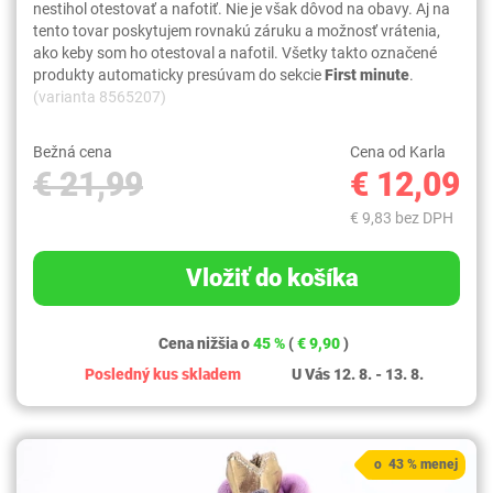
nestihol otestovať a nafotiť. Nie je však dôvod na obavy. Aj na
tento tovar poskytujem rovnakú záruku a možnosť vrátenia,
ako keby som ho otestoval a nafotil. Všetky takto označené
produkty automaticky presúvam do sekcie
First minute
.
(varianta 8565207)
Bežná cena
Cena od Karla
€ 21,99
€ 12,09
€ 9,83 bez DPH
Vložiť do košíka
Cena nižšia o
45 %
(
€ 9,90
)
Posledný kus skladem
U Vás 12. 8. - 13. 8.
o 43 % menej