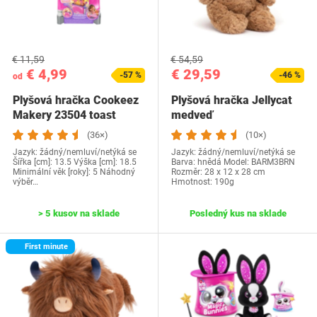
€ 11,59
€ 54,59
€ 4,99
€ 29,59
-57 %
-46 %
od
Plyšová hračka Cookeez
Plyšová hračka Jellycat
Makery 23504 toast
medveď
(36×)
(10×)
Jazyk: žádný/nemluví/netýká se
Jazyk: žádný/nemluví/netýká se
Šířka [cm]: 13.5 Výška [cm]: 18.5
Barva: hnědá Model: ‎BARM3BRN
Minimální věk [roky]: 5 Náhodný
Rozměr: ‎28 x 12 x 28 cm
výběr…
Hmotnost: 190g
> 5 kusov na sklade
Posledný kus na sklade
First minute