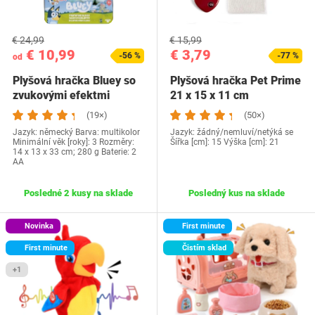
€ 24,99
€ 15,99
€ 10,99
€ 3,79
-56 %
-77 %
od
Plyšová hračka Bluey so
Plyšová hračka Pet Prime
zvukovými efektmi
21 x 15 x 11 cm
(19×)
(50×)
Jazyk: německý Barva: multikolor
Jazyk: žádný/nemluví/netýká se
Minimální věk [roky]: 3 Rozměry:
Šířka [cm]: 15 Výška [cm]: 21
14 x 13 x 33 cm; 280 g Baterie: 2
AA
Posledné 2 kusy na sklade
Posledný kus na sklade
Novinka
First minute
First minute
Čistím sklad
+1