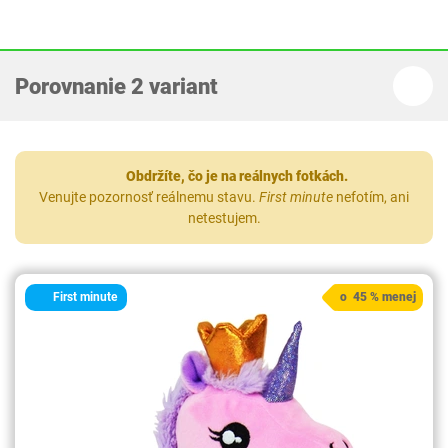
Porovnanie 2 variant
Obdržíte, čo je na reálnych fotkách.
Venujte pozornosť reálnemu stavu.
First minute
nefotím, ani
netestujem.
First minute
o 45 % menej