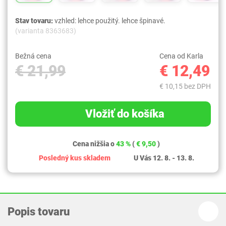
Stav tovaru:
vzhled: lehce použitý. lehce špinavé.
(varianta 8363683)
Bežná cena
Cena od Karla
€ 21,99
€ 12,49
€ 10,15 bez DPH
Vložiť do košíka
Cena nižšia o
43 %
(
€ 9,50
)
Posledný kus skladem
U Vás 12. 8. - 13. 8.
Popis tovaru