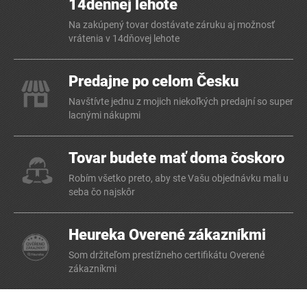
14dennej lehote
Na zakúpený tovar dostávate záruku aj možnosť
vrátenia v 14dňovej lehote
Predajne po celom Česku
Navštívte jednu z mojich niekoľkých predajní so super
lacnými nákupmi
Tovar budete mať doma čoskoro
Robím všetko preto, aby ste Vašu objednávku mali u
seba čo najskôr
Heureka Overené zákazníkmi
Som držiteľom prestížneho certifikátu Overené
zákazníkmi