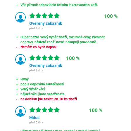
Vše přesně odpovídalo fotkám inzerovaného zoží.
100 %
Ověřený zákazník
před 2 dny
Super bazar, velký výběr zboží, rozumné ceny, rychlost
dopravy, některé zboží nové, nakupuji pravidelně..
Nemám co bych napsal
100 %
Ověřený zákazník
před 3 dny
levný
popis odpovídá skutečnosti
velký výběr věcí
nějaké věci jinde neseženete
na dobírku jde zaslat jen 10 ks zboží
100 %
Miloš
před 5 dny