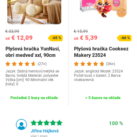
€ 33,99
€ 15,99
€ 12,09
€ 5,39
-65 %
-66 %
od
od
Plyšová hračka YunNasi,
Plyšová hračka Cookeez
obrí medveď xxl, 90cm
Makery 23524
(27×)
(36×)
Jazyk: žádný/nemluví/netýká se
Jazyk: anglický Model: ‎23524
Barva: hnědá Materiál: polyester
Počet kusů v balení: 2 Barva:
Výška [cm]: 90 Minimální věk
vícebarevná
[roky]: 0
Posledné 2 kusy na sklade
> 5 kusov na sklade
100 %
Jiřina Hájková
před 1 dnem