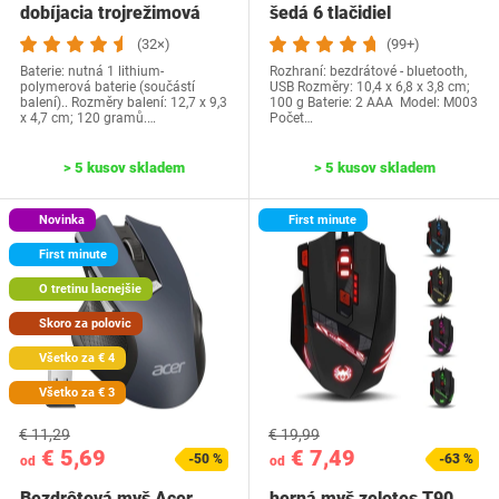
dobíjacia trojrežimová
šedá 6 tlačidiel
Bluetooth…
(32×)
(99+)
Baterie: nutná 1 lithium-
Rozhraní: bezdrátové - bluetooth,
polymerová baterie (součástí
USB Rozměry: ‎10,4 x 6,8 x 3,8 cm;
balení).. Rozměry balení: 12,7 x 9,3
100 g Baterie‎: 2 AAA Model: ‎M003
x 4,7 cm; 120 gramů.…
Počet…
> 5 kusov skladem
> 5 kusov skladem
Novinka
First minute
First minute
O tretinu lacnejšie
Skoro za polovic
Všetko za € 4
Všetko za € 3
€ 11,29
€ 19,99
€ 5,69
€ 7,49
-50 %
-63 %
od
od
Bezdrôtová myš Acer,
herná myš zelotes T90