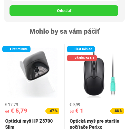
Odoslať
Mohlo by sa vám páčiť
First minute
First minute
Všetko za € 1
€ 17,79
€ 9,99
€ 5,79
€ 1
-67 %
-88 %
od
od
Optická myš HP Z3700
Optická myš pre staršie
Slim
počítače Perixx