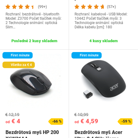
(99+)
(57×)
Rozhraní: bezdrátové - bluetooth
Rozhraní: kabelové - USB Model:
Model: Z3700 Počet tlačítek myši:
10442 Počet tlačítek myši: 3
2 Technologie snímání: optická
Technologie snímání: optická
Slim…
Délka kabelu [cm]: 180
Posledné 2 kusy skladem
4 kusy skladem
First minute
First minute
Všetko za € 4
€ 12,19
€ 10,99
€ 4
€ 4,59
-66 %
-59 %
od
od
Bezdrôtová myš HP 200
Bezdrôtová myš Acer