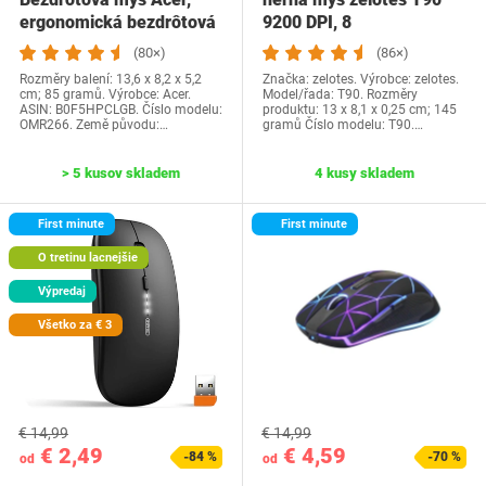
ergonomická bezdrôtová
9200 DPI, 8
myš 2,4 GHz s…
programovateľných…
(80×)
(86×)
Rozměry balení: 13,6 x 8,2 x 5,2
Značka: zelotes. Výrobce: zelotes.
cm; 85 gramů. Výrobce: Acer.
Model/řada: T90. Rozměry
ASIN: B0F5HPCLGB. Číslo modelu:
produktu: 13 x 8,1 x 0,25 cm; 145
OMR266. Země původu:…
gramů Číslo modelu: T90.…
> 5 kusov skladem
4 kusy skladem
First minute
First minute
O tretinu lacnejšie
Výpredaj
Všetko za € 3
€ 14,99
€ 14,99
€ 2,49
€ 4,59
-84 %
-70 %
od
od