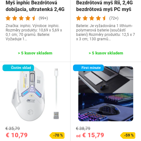
Myš inphic Bezdrôtová
Bezdrôtová myš Rii, 2,4G
dobíjacia, ultratenká 2,4G
bezdrôtová myš PC myš
tichá…
Myš k…
(99+)
(72×)
Značka: inphic. Výrobce: inphic.
Baterie: Je vyžadována 1 lithium-
Rozměry produktu: 10,69 x 5,69 x
polymerová baterie (součástí
0,1 cm; 70 gramů. Baterie:
balení) Rozměry produktu: 12,5 x 7
Vyžaduje 1…
x 3 cm; 130 gramů…
> 5 kusov skladem
> 5 kusov skladem
Čistím sklad
First minute
€ 35,79
€ 38,79
€ 10,79
€ 15,79
-70 %
-59 %
od