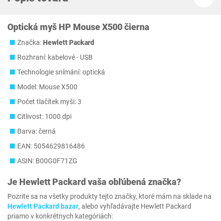
Optická myš HP Mouse X500 čierna
Značka:
Hewlett Packard
Rozhraní: kabelové - USB
Technologie snímání: optická
Model: Mouse X500
Počet tlačítek myši: 3
Citlivost: 1000 dpi
Barva: černá
EAN: 5054629816486
ASIN: B00G0F71ZG
Je
Hewlett Packard
vaša obľúbená značka?
Pozrite sa na všetky produkty tejto značky, ktoré mám na sklade na
Hewlett Packard bazar
, alebo vyhľadávajte Hewlett Packard
priamo v konkrétnych kategóriách: