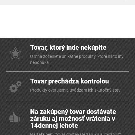
Tovar, ktorý inde nekúpite
U mňa zoženiete unikátne produkty, ktoré nikto iný
neponúka
Tovar prechádza kontrolou
Produkty overujem a uvádzam ich skutočný stav
Na zakúpený tovar dostávate
záruku aj možnosť vrátenia v
14dennej lehote
Na zakúpený tovar dostávate záruku aj možnosť