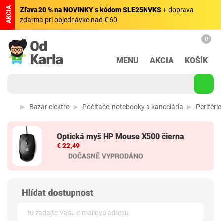
AKCIA
Zľava 20 % na NOVINKY s kódom SLE25NVKS
+ doprava
zdarma pri objednávke nad € 60
0
MENU
AKCIA
KOŠÍK
Bazár elektro
Počítače, notebooky a kancelária
Periférie
Optická myš HP Mouse X500 čierna
€ 22,49