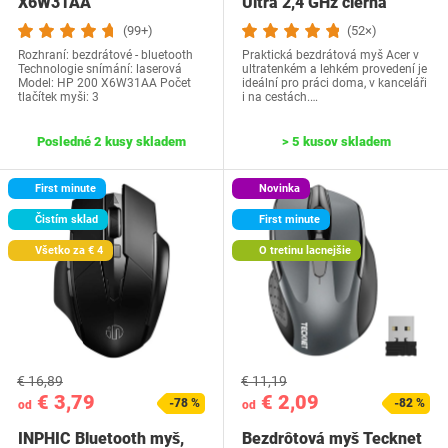
X6W31AA
Ultra 2,4 GHz čierna
(99+)
(52×)
Rozhraní: bezdrátové - bluetooth
Praktická bezdrátová myš Acer v
Technologie snímání: laserová
ultratenkém a lehkém provedení je
Model: HP 200 X6W31AA Počet
ideální pro práci doma, v kanceláři
tlačítek myši: 3
i na cestách.…
Posledné 2 kusy skladem
> 5 kusov skladem
First minute
Novinka
Čistím sklad
First minute
Všetko za € 4
O tretinu lacnejšie
€ 16,89
€ 11,19
€ 3,79
€ 2,09
-78 %
-82 %
od
od
INPHIC Bluetooth myš,
Bezdrôtová myš Tecknet