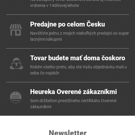
vrátenia v 14dňovej lehote
Predajne po celom Česku
Navštívte jednu z mojich niekoľkých predajní so super
lacnými nákupmi
Tovar budete mať doma čoskoro
Robím všetko preto, aby ste Vašu objednávku mali u
seba čo najskôr
Heureka Overené zákazníkmi
Som držiteľom prestížneho certifikátu Overené
zákazníkmi
Newsletter