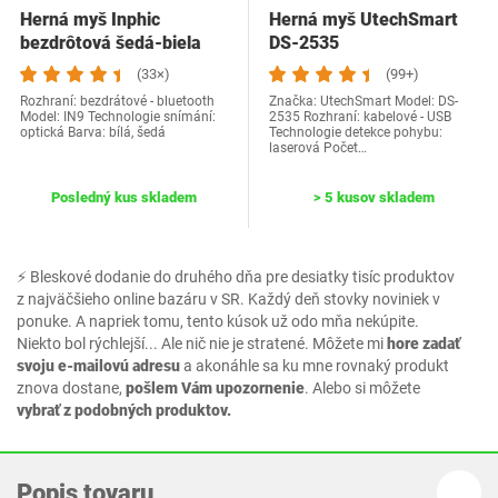
Herná myš Inphic
Herná myš UtechSmart
bezdrôtová šedá-biela
DS-2535
IN9
(33×)
(99+)
Rozhraní: bezdrátové - bluetooth
Značka: ‎UtechSmart Model: ‎DS-
Model: IN9 Technologie snímání:
2535 Rozhraní: kabelové - USB
optická Barva: bílá, šedá
Technologie detekce pohybu:
laserová Počet…
Posledný kus skladem
> 5 kusov skladem
⚡ Bleskové dodanie do druhého dňa pre desiatky tisíc produktov
z najväčšieho online bazáru v SR. Každý deň stovky noviniek v
ponuke. A napriek tomu, tento kúsok už odo mňa nekúpite.
Niekto bol rýchlejší... Ale nič nie je stratené. Môžete mi
hore zadať
svoju e-mailovú adresu
a akonáhle sa ku mne rovnaký produkt
znova dostane,
pošlem Vám upozornenie
. Alebo si môžete
vybrať z podobných produktov.
Popis tovaru