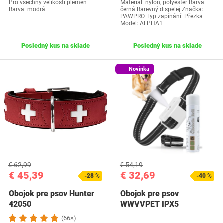
Pro všechny velikosti plemen
Materiál: nylon, polyester Barva:
Barva: modrá
černá Barevný dispelej Značka:
PAWPRO Typ zapínání: Přezka
Model: ALPHA1
Posledný kus na sklade
Posledný kus na sklade
Novinka
€ 62,99
€ 54,19
€ 45,39
€ 32,69
-28 %
-40 %
Obojok pre psov Hunter
Obojok pre psov
42050
WWVVPET IPX5
(66×)