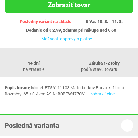
Zobraziť tovar
Posledný variant na sklade
U Vás 10. 8. - 11. 8.
Dodanie od € 2,99, zdarma pri nákupe nad € 60
Možnosti dopravy a platby
14 dní
Záruka 1‐2 roky
na vrátenie
podľa stavu tovaru
Popis tovaru:
Model: BT56111103 Materiál: kov Barva: stříbrná
Rozměry: 65 x 0.4 cm ASIN: B0B7W477CV
...
zobraziť viac
Posledná varianta