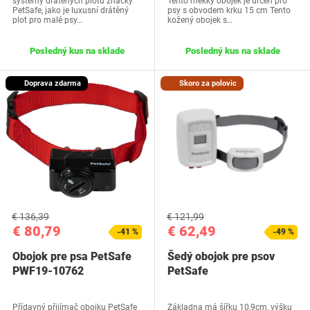
systémy drátěných plotů značky
Tento měkký obojek je určen pro
PetSafe, jako je luxusní drátěný
psy s obvodem krku 15 cm Tento
plot pro malé psy…
kožený obojek s…
Posledný kus na sklade
Posledný kus na sklade
Doprava zdarma
Skoro za polovic
€ 136,39
€ 121,99
€ 80,79
€ 62,49
-41 %
-49 %
Obojok pre psa PetSafe
Šedý obojok pre psov
PWF19-10762
PetSafe
Přídavný přijímač obojku PetSafe
Základna má šířku 10,9cm, výšku