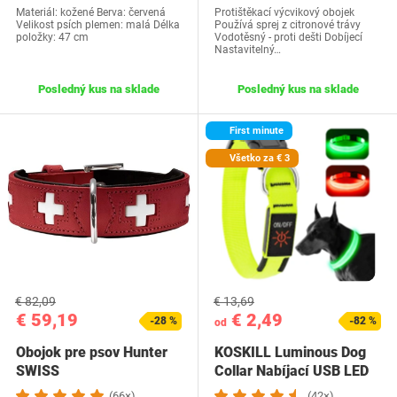
Materiál: kožené Berva: červená
Protištěkací výcvikový obojek
Velikost psích plemen: malá Délka
Používá sprej z citronové trávy
položky: 47 cm
Vodotěsný - proti dešti Dobíjecí
Nastavitelný…
Posledný kus na sklade
Posledný kus na sklade
First minute
Všetko za € 3
€ 82,09
€ 13,69
€ 59,19
€ 2,49
-28 %
-82 %
od
Obojok pre psov Hunter
KOSKILL Luminous Dog
SWISS
Collar Nabíjací USB LED
Obojok pre…
(66×)
(42×)