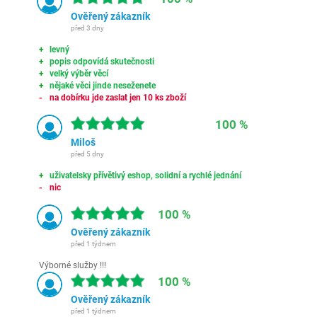
Ověřený zákazník
před 3 dny
levný
popis odpovídá skutečnosti
velký výběr věcí
nějaké věci jinde neseženete
na dobírku jde zaslat jen 10 ks zboží
100 %
Miloš
před 5 dny
uživatelsky přívětivý eshop, solidní a rychlé jednání
nic
100 %
Ověřený zákazník
před 1 týdnem
Výborné služby !!!
100 %
Ověřený zákazník
před 1 týdnem