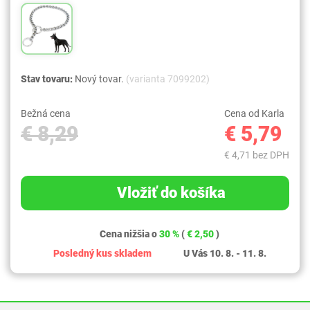
Stav tovaru:
Nový tovar.
(varianta 7099202)
Bežná cena
Cena od Karla
€ 8,29
€ 5,79
€ 4,71 bez DPH
Vložiť do košíka
Cena nižšia o
30 %
(
€ 2,50
)
Posledný kus skladem
U Vás 10. 8. - 11. 8.