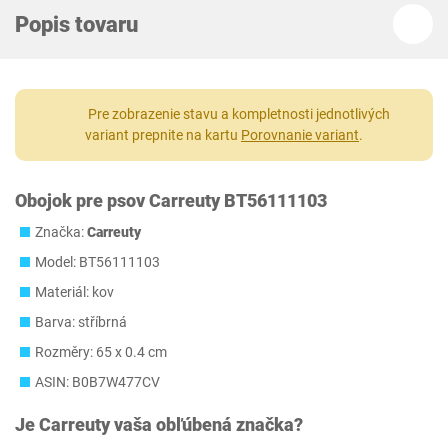
Popis tovaru
Pre zobrazenie stavu a kompletnosti jednotlivých
variant prepnite na kartu
Porovnanie variant
.
Obojok pre psov Carreuty BT56111103
Značka:
Carreuty
Model: BT56111103
Materiál: kov
Barva: stříbrná
Rozměry: 65 x 0.4 cm
ASIN: B0B7W477CV
Je
Carreuty
vaša obľúbená značka?