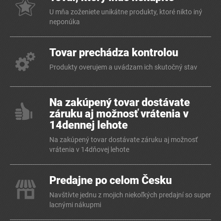
U mňa zoženiete unikátne produkty, ktoré nikto iný
neponúka
Tovar prechádza kontrolou
Produkty overujem a uvádzam ich skutočný stav
Na zakúpený tovar dostávate
záruku aj možnosť vrátenia v
14dennej lehote
Na zakúpený tovar dostávate záruku aj možnosť
vrátenia v 14dňovej lehote
Predajne po celom Česku
Navštívte jednu z mojich niekoľkých predajní so super
lacnými nákupmi