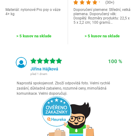
LED obojok…
(30×)
Materiál: nylonové Pro psy o váze
Doporučení plemene: Střední, velká
4+ kg
plemena. Doporučený věk:
Dospělý. Rozměry produktu: 22,5 x
5 x 2,2 cm; 100 gramů…
> 5 kusov na sklade
> 5 kusov na sklade
100 %
Jiřina Hájková
před 1 dnem
Naprostá spokojenost. Zboží odpovídá foto. Velmi rychlé
zaslání, důkladně zabaleno, rozumné ceny, mimořádná
komunikace. Velmi doporučuji.