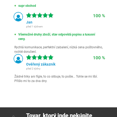
supr obchod
100 %
Jan
před 1 týdnem
Všemožné druhy zboží, stav odpovídá popisu a luxusní
ceny.
Rychlá komunikace, perfektní zabalení, nízká cena poštovného,
rychlé doručení.
100 %
Ověřený zákazník
před 2 týdny
Žádné triky ani fígle, to co slibuje, to pošle... Tohle se mi líbí.
Přišlo mi to za dva dny.
Tovar, ktorý inde nekúpite