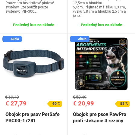
Pouze pro bezdrátové plotové
12,5cm a hloubku
systémy. Lze použít pouze
5,4cm. Přijímač má šířku 3,3 cm,
systémy: PIF-300,…
výšku 5,8 cm a hloubku 2,5 cm a
jeho…
Posledný kus na sklade
Posledný kus na sklade
Akcia
Akcia
€ 69,49
€ 50,49
€ 27,79
€ 20,99
-60 %
-58 %
Obojok pre psov PetSafe
Obojok pre psov PawPro
PBC00-17281
proti štekanie 3 režimy