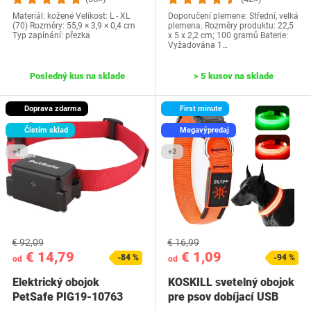
Materiál: kožené Velikost: L - XL
Doporučení plemene: Střední, velká
(70) Rozměry: 55,9 × 3,9 × 0,4 cm
plemena. Rozměry produktu: 22,5
Typ zapínání: přezka
x 5 x 2,2 cm; 100 gramů Baterie:
Vyžadována 1…
Posledný kus na sklade
> 5 kusov na sklade
Doprava zdarma
First minute
Čistím sklad
Megavýpredaj
+1
+2
€ 92,09
€ 16,99
€ 14,79
€ 1,09
-84 %
-94 %
od
od
Elektrický obojok
KOSKILL svetelný obojok
PetSafe PIG19-10763
pre psov dobíjací USB