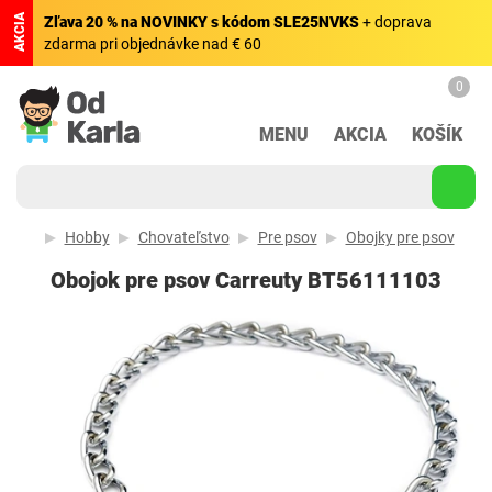
AKCIA
Zľava 20 % na NOVINKY s kódom SLE25NVKS
+ doprava
zdarma pri objednávke nad € 60
0
MENU
AKCIA
KOŠÍK
Hobby
Chovateľstvo
Pre psov
Obojky pre psov
Obojok pre psov Carreuty BT56111103