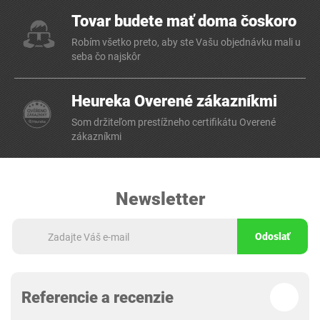
Tovar budete mať doma čoskoro
Robím všetko preto, aby ste Vašu objednávku mali u
seba čo najskôr
Heureka Overené zákazníkmi
Som držiteľom prestížneho certifikátu Overené
zákazníkmi
Newsletter
Odoslať
Referencie a recenzie