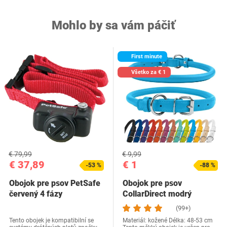
Mohlo by sa vám páčiť
First minute
Všetko za € 1
€ 79,99
€ 9,99
€ 37,89
€ 1
-53 %
-88 %
Obojok pre psov PetSafe
Obojok pre psov
červený 4 fázy
CollarDirect modrý
(99+)
Tento obojek je kompatibilní se
Materiál: kožené Délka: 48-53 cm