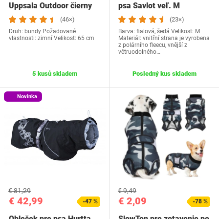
Uppsala Outdoor čierny
psa Savlot veľ. M
(46×)
(23×)
Druh: bundy Požadované
Barva: fialová, šedá Velikost: M
vlastnosti: zimní Velikost: 65 cm
Materiál: vnitřní strana je vyrobena
z polárního fleecu, vnější z
větruodolného…
5 kusů skladem
Posledný kus skladem
Novinka
€ 81,29
€ 9,49
€ 42,99
€ 2,09
-47 %
-78 %
Obleček pre psa Hurtta
SlowTon pre zotavenie po