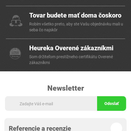
Tovar budete mať doma čoskoro
Robím všetko preto, aby ste Vašu objednávku mali u
seba čo najskôr
Heureka Overené zákazníkmi
Som držiteľom prestížneho certifikátu Overené
zákazníkmi
Newsletter
Odoslať
Referencie a recenzie