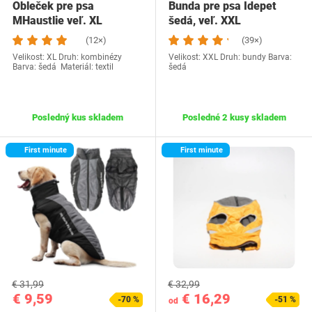
Obleček pre psa
Bunda pre psa Idepet
MHaustlie veľ. XL
šedá, veľ. XXL
(12×)
(39×)
Velikost: XL Druh: kombinézy
Velikost: XXL Druh: bundy Barva:
Barva: šedá Materiál: textil
šedá
Posledný kus skladem
Posledné 2 kusy skladem
First minute
First minute
€ 31,99
€ 32,99
€ 9,59
€ 16,29
-70 %
-51 %
od