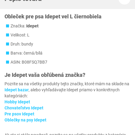
Obleček pre psa Idepet vel L čiernobiela
Značka:
Idepet
Velikost: L
Druh: bundy
Barva: černá/bílá
ASIN: B08FSQ7BB7
Je
Idepet
vaša obľúbená značka?
Pozrite sa na všetky produkty tejto značky, ktoré mám na sklade na
Idepet bazar
, alebo vyhľadávajte Idepet priamo v konkrétnych
kategóriách:
Hobby Idepet
Chovateľstvo Idepet
Pre psov Idepet
Oblečky na psy Idepet