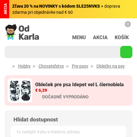
AKCIA
Zľava 20 % na NOVINKY s kódom SLE25NVKS
+ doprava
zdarma pri objednávke nad € 60
0
MENU
AKCIA
KOŠÍK
Hobby
Chovateľstvo
Pre psov
Oblečky na psy
Obleček pre psa Idepet vel L čiernobiela
€ 6,29