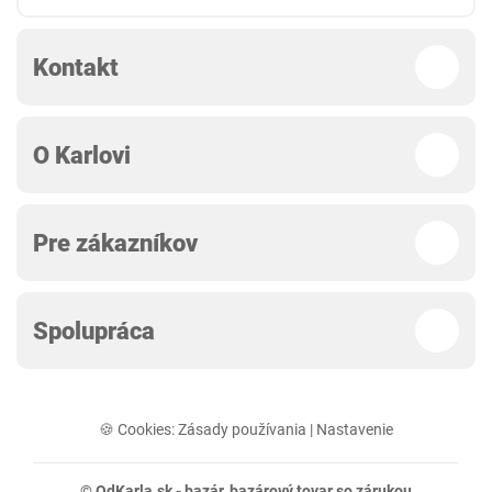
Kontakt
O Karlovi
Pre zákazníkov
Spolupráca
🍪 Cookies:
Zásady používania
|
Nastavenie
© OdKarla.sk -
bazár
, bazárový tovar so zárukou