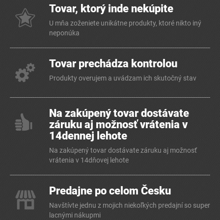
Tovar, ktorý inde nekúpite
U mňa zoženiete unikátne produkty, ktoré nikto iný
neponúka
Tovar prechádza kontrolou
Produkty overujem a uvádzam ich skutočný stav
Na zakúpený tovar dostávate
záruku aj možnosť vrátenia v
14dennej lehote
Na zakúpený tovar dostávate záruku aj možnosť
vrátenia v 14dňovej lehote
Predajne po celom Česku
Navštívte jednu z mojich niekoľkých predajní so super
lacnými nákupmi