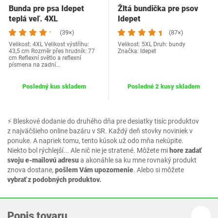
Bunda pre psa Idepet
Žltá bundička pre psov
teplá veľ. 4XL
Idepet
(39×)
(87×)
Velikost: 4XL Velikost výstřihu:
Velikost: 5XL Druh: bundy
43,5 cm Rozměr přes hrudník: 77
Značka: Idepet
cm Reflexní světlo a reflexní
písmena na zadní…
Posledný kus skladem
Posledné 2 kusy skladem
⚡ Bleskové dodanie do druhého dňa pre desiatky tisíc produktov
z najväčšieho online bazáru v SR. Každý deň stovky noviniek v
ponuke. A napriek tomu, tento kúsok už odo mňa nekúpite.
Niekto bol rýchlejší... Ale nič nie je stratené. Môžete mi
hore zadať
svoju e-mailovú adresu
a akonáhle sa ku mne rovnaký produkt
znova dostane,
pošlem Vám upozornenie
. Alebo si môžete
vybrať z podobných produktov.
Popis tovaru