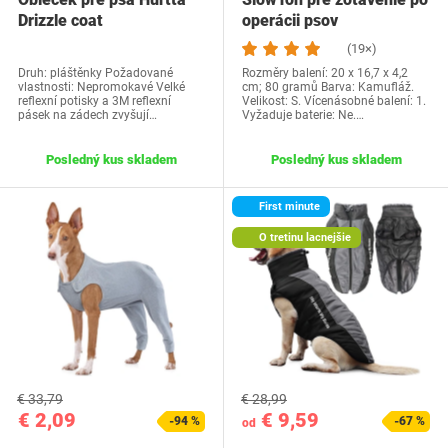
Drizzle coat
operácii psov
(19×)
Druh: pláštěnky Požadované
Rozměry balení: 20 x 16,7 x 4,2
vlastnosti: Nepromokavé Velké
cm; 80 gramů Barva: Kamufláž.
reflexní potisky a 3M reflexní
Velikost: S. Vícenásobné balení: 1.
pásek na zádech zvyšují…
Vyžaduje baterie: Ne.…
Posledný kus skladem
Posledný kus skladem
First minute
O tretinu lacnejšie
€ 33,79
€ 28,99
€ 2,09
€ 9,59
-94 %
-67 %
od