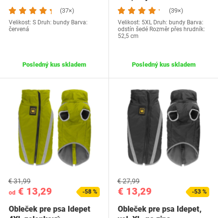
(37×)
(39×)
Velikost: S Druh: bundy Barva:
Velikost: 5XL Druh: bundy Barva:
červená
odstín šedé Rozměr přes hrudník:
52,5 cm
Posledný kus skladem
Posledný kus skladem
€ 31,99
€ 27,99
€ 13,29
€ 13,29
-58 %
-53 %
od
Obleček pre psa Idepet
Obleček pre psa Idepet,