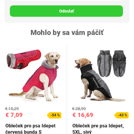
Odoslať
Mohlo by sa vám páčiť
€ 15,29
€ 28,99
€ 7,09
€ 16,69
-54 %
-43 %
Obleček pro psa Idepet
Obleček pre psa Idepet,
červená bunda S
5XL, sivý