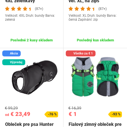
4XL zelenkavý
vel. XL, na zips
(87×)
(87×)
Velikost: 4XL Druh: bundy Barva:
Velikost: XL Druh: bundy Barva:
zelená
černá Zapínání: zip
Posledné 2 kusy skladem
Posledný kus skladem
Akcia
Všetko za € 1
Výpredaj
€ 99,29
€ 16,39
€ 23,49
€ 1
-76 %
-93 %
od
Obleček pre psa Hunter
Fialový zimný obleček pre