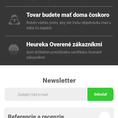
Tovar budete mať doma čoskoro
Robím všetko preto, aby ste Vašu objednávku mali u
seba čo najskôr
Heureka Overené zákazníkmi
Som držiteľom prestížneho certifikátu Overené
zákazníkmi
Newsletter
Odoslať
Referencie a recenzie