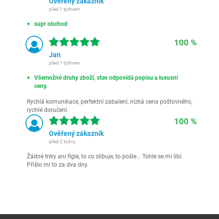
Ověřený zákazník
před 1 týdnem
supr obchod
100 %
Jan
před 1 týdnem
Všemožné druhy zboží, stav odpovídá popisu a luxusní
ceny.
Rychlá komunikace, perfektní zabalení, nízká cena poštovného,
rychlé doručení.
100 %
Ověřený zákazník
před 2 týdny
Žádné triky ani fígle, to co slibuje, to pošle... Tohle se mi líbí.
Přišlo mi to za dva dny.