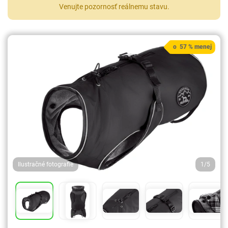
Venujte pozornosť reálnemu stavu.
o 57 % menej
Ilustračné fotografie
1/5