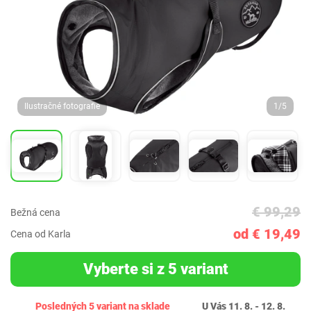
Ilustračné fotografie
1/5
€ 99,29
Bežná cena
od € 19,49
Cena od Karla
Vyberte si z 5 variant
Posledných 5 variant na sklade
U Vás 11. 8. - 12. 8.