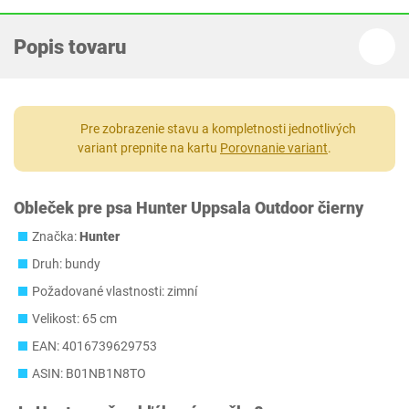
Popis tovaru
Pre zobrazenie stavu a kompletnosti jednotlivých
variant prepnite na kartu
Porovnanie variant
.
Obleček pre psa Hunter Uppsala Outdoor čierny
Značka:
Hunter
Druh: bundy
Požadované vlastnosti: zimní
Velikost: 65 cm
EAN: 4016739629753
ASIN: B01NB1N8TO