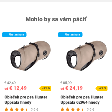
Mohlo by sa vám páčiť
First minute
First minute
€ 42,49
€ 85,99
€ 12,49
€ 24,19
-71 %
-72 %
od
od
Obleček pre psa Hunter
Obleček pre psa Hunter
Uppsala hnedý
Uppsala 62964 hnedý
(46×)
(46×)