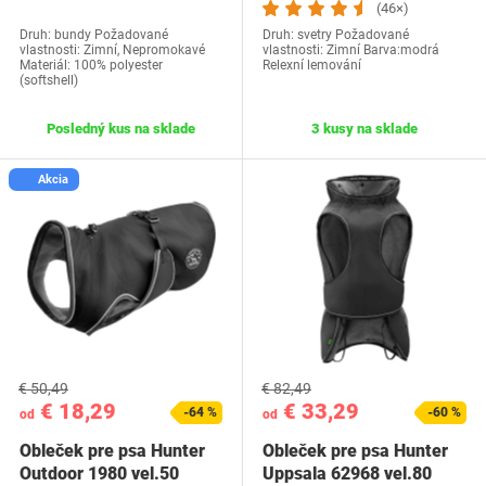
(46×)
Druh: bundy Požadované
Druh: svetry Požadované
vlastnosti: Zimní, Nepromokavé
vlastnosti: Zimní Barva:modrá
Materiál: 100% polyester
Relexní lemování
(softshell)
Posledný kus na sklade
3 kusy na sklade
Akcia
€ 50,49
€ 82,49
€ 18,29
€ 33,29
-64 %
-60 %
od
od
Obleček pre psa Hunter
Obleček pre psa Hunter
Outdoor 1980 vel.50
Uppsala 62968 vel.80