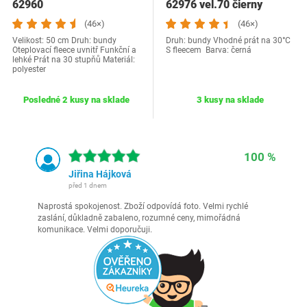
62960
62976 vel.70 čierny
(46×)
(46×)
Velikost: 50 cm Druh: bundy
Druh: bundy Vhodné prát na 30°C
Oteplovací fleece uvnitř Funkční a
S fleecem Barva: černá
lehké Prát na 30 stupňů Materiál:
polyester
Posledné 2 kusy na sklade
3 kusy na sklade
100 %
Jiřina Hájková
před 1 dnem
Naprostá spokojenost. Zboží odpovídá foto. Velmi rychlé
zaslání, důkladně zabaleno, rozumné ceny, mimořádná
komunikace. Velmi doporučuji.