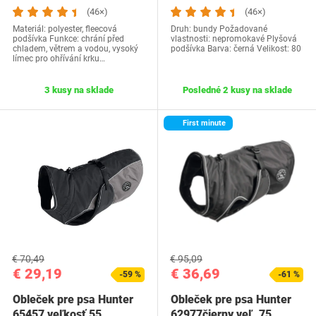
(46×)
(46×)
Materiál: polyester, fleecová
Druh: bundy Požadované
podšívka Funkce: chrání před
vlastnosti: nepromokavé Plyšová
chladem, větrem a vodou, vysoký
podšívka Barva: černá Velikost: 80
límec pro ohřívání krku…
3 kusy na sklade
Posledné 2 kusy na sklade
First minute
€ 70,49
€ 95,09
€ 29,19
€ 36,69
-59 %
-61 %
Obleček pre psa Hunter
Obleček pre psa Hunter
65457 veľkosť 55
62977čierny veľ. 75