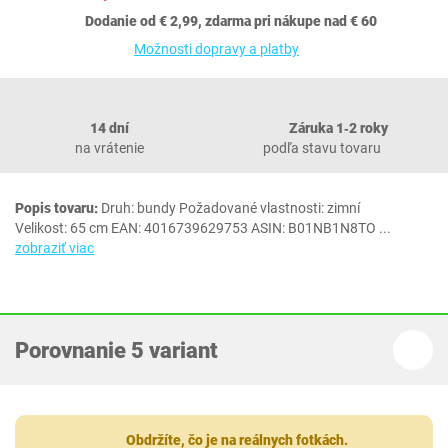
Dodanie od € 2,99, zdarma pri nákupe nad € 60
Možnosti dopravy a platby
14 dní
Záruka 1‐2 roky
na vrátenie
podľa stavu tovaru
Popis tovaru:
Druh: bundy Požadované vlastnosti: zimní
Velikost: 65 cm EAN: 4016739629753 ASIN: B01NB1N8TO
...
zobraziť viac
Porovnanie 5 variant
Obdržíte, čo je na reálnych fotkách.