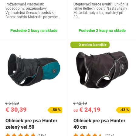
Požadované vlastnosti:
Oteplovací fleece uvnitř Funkční a
voděodolný, přizpůsobivý
lehké Reflexní obšití Nastavitelný
Vyjímatelná fleecová podšívka
Materiál: polyester, pratelný při
Barva: hnědá Materiál: polyester…
30…
Posledné 2 kusy na sklade
Posledné 2 kusy na sklade
O tretinu lacnejšie
€ 61,29
€ 42,19
€ 30,39
€ 24,19
-50 %
-43 %
od
Obleček pre psa Hunter
Obleček pre psa Hunter
zelený vel.50
40 cm
(18×)
(21×)