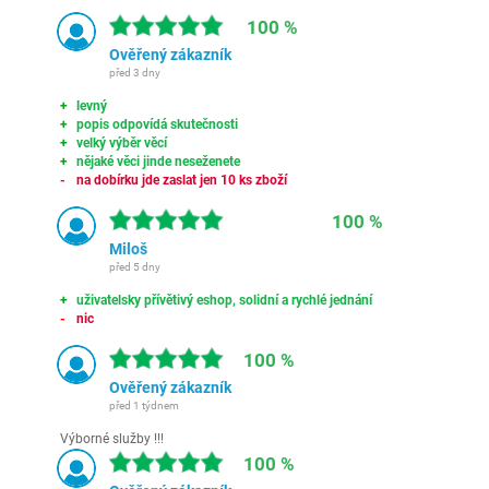
100 %
Ověřený zákazník
před 3 dny
levný
popis odpovídá skutečnosti
velký výběr věcí
nějaké věci jinde neseženete
na dobírku jde zaslat jen 10 ks zboží
100 %
Miloš
před 5 dny
uživatelsky přívětivý eshop, solidní a rychlé jednání
nic
100 %
Ověřený zákazník
před 1 týdnem
Výborné služby !!!
100 %