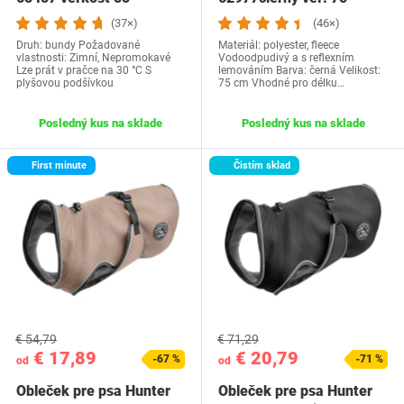
(37×)
(46×)
Druh: bundy Požadované
Materiál: polyester, fleece
vlastnosti: Zimní, Nepromokavé
Vodoodpudivý a s reflexním
Lze prát v pračce na 30 °C S
lemováním Barva: černá Velikost:
plyšovou podšívkou
75 cm Vhodné pro délku…
Posledný kus na sklade
Posledný kus na sklade
First minute
Čistím sklad
€ 54,79
€ 71,29
€ 17,89
€ 20,79
-67 %
-71 %
od
od
Obleček pre psa Hunter
Obleček pre psa Hunter