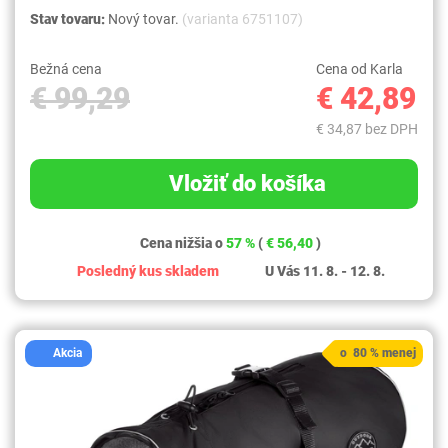
Stav tovaru:
Nový tovar.
(varianta 6751107)
Bežná cena
Cena od Karla
€ 99,29
€ 42,89
€ 34,87 bez DPH
Vložiť do košíka
Cena nižšia o
57 %
(
€ 56,40
)
Posledný kus skladem
U Vás 11. 8. - 12. 8.
Akcia
o 80 % menej