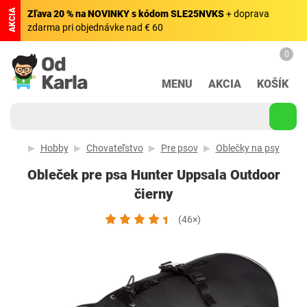
AKCIA
Zľava 20 % na NOVINKY s kódom SLE25NVKS
+ doprava
zdarma pri objednávke nad € 60
0
MENU
AKCIA
KOŠÍK
Hobby
Chovateľstvo
Pre psov
Oblečky na psy
Obleček pre psa Hunter Uppsala Outdoor
čierny
(46×)