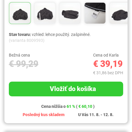
Stav tovaru:
vzhled: lehce použitý. zašpiněné.
(varianta 8009593)
Bežná cena
Cena od Karla
€ 99,29
€ 39,19
€ 31,86 bez DPH
Vložiť do košíka
Cena nižšia o
61 %
(
€ 60,10
)
Posledný kus skladem
U Vás 11. 8. - 12. 8.