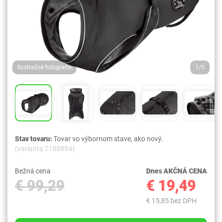
Ilustračné fotografie
1/5
Stav tovaru:
Tovar vo výbornom stave, ako nový.
(varianta 7188894)
Bežná cena
Dnes AKČNÁ CENA
€ 99,29
€ 19,49
€ 15,85 bez DPH