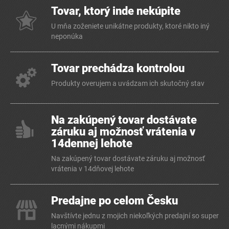
Tovar, ktorý inde nekúpite
U mňa zoženiete unikátne produkty, ktoré nikto iný
neponúka
Tovar prechádza kontrolou
Produkty overujem a uvádzam ich skutočný stav
Na zakúpený tovar dostávate
záruku aj možnosť vrátenia v
14dennej lehote
Na zakúpený tovar dostávate záruku aj možnosť
vrátenia v 14dňovej lehote
Predajne po celom Česku
Navštívte jednu z mojich niekoľkých predajní so super
lacnými nákupmi