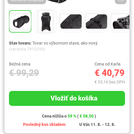
Ilustračné fotografie
1/5
Stav tovaru:
Tovar vo výbornom stave, ako nový.
(varianta 7910299)
Bežná cena
Cena od Karla
€ 99,29
€ 40,79
€ 33,16 bez DPH
Vložiť do košíka
Cena nižšia o
59 %
(
€ 58,50
)
Posledný kus skladem
U Vás 11. 8. - 12. 8.