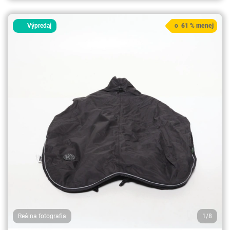
Výpredaj
o 61 % menej
Reálna fotografia
1/8