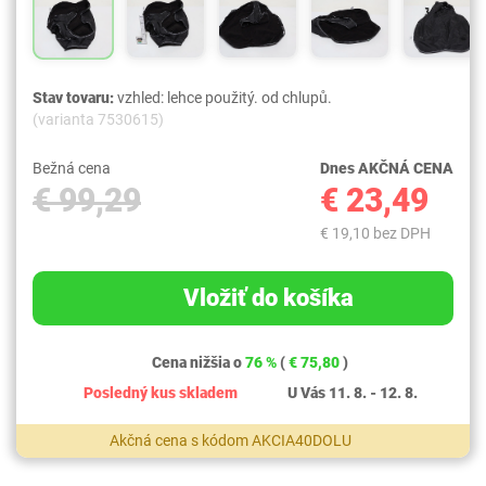
Stav tovaru:
vzhled: lehce použitý. od chlupů.
(varianta 7530615)
Bežná cena
Dnes AKČNÁ CENA
€ 99,29
€ 23,49
€ 19,10 bez DPH
Vložiť do košíka
Cena nižšia o
76 %
(
€ 75,80
)
Posledný kus skladem
U Vás 11. 8. - 12. 8.
Akčná cena s kódom AKCIA40DOLU