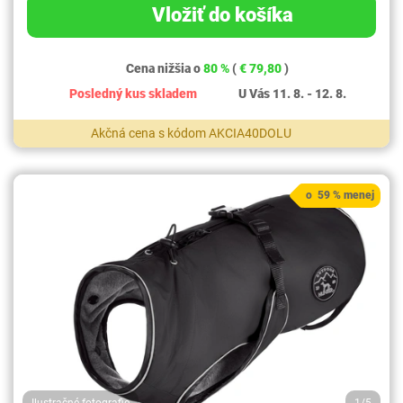
Vložiť do košíka
Cena nižšia o
80 %
(
€ 79,80
)
Posledný kus skladem
U Vás 11. 8. - 12. 8.
Akčná cena s kódom AKCIA40DOLU
o 59 % menej