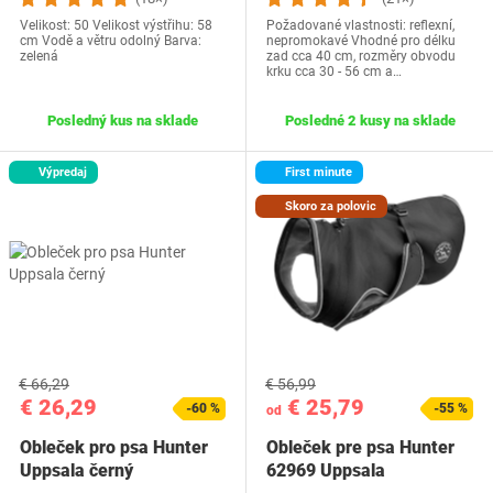
Velikost: 50 Velikost výstřihu: 58
Požadované vlastnosti: reflexní,
cm Vodě a větru odolný Barva:
nepromokavé Vhodné pro délku
zelená
zad cca 40 cm, rozměry obvodu
krku cca 30 - 56 cm a…
Posledný kus na sklade
Posledné 2 kusy na sklade
Výpredaj
First minute
Skoro za polovic
€ 66,29
€ 56,99
€ 26,29
€ 25,79
-60 %
-55 %
od
Obleček pro psa Hunter
Obleček pre psa Hunter
Uppsala černý
62969 Uppsala