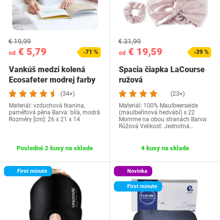
€ 19,99
€ 31,99
€ 5,79
€ 19,59
-71 %
-39 %
od
od
Vankúš medzi kolená
Spacia čiapka LaCourse
Ecosafeter modrej farby
ružová
(34×)
(23×)
Materiál: vzduchová tkanina,
Materiál: 100% Maulbeerseide
paměťová pěna Barva: bílá, modrá
(maulbeřinová hedvábí) s 22
Rozměry [cm]: 26 x 21 x 14
Momme na obou stranách Barva:
Růžová Velikost: Jednotná…
Posledné 2 kusy na sklade
4 kusy na sklade
First minute
Novinka
First minute