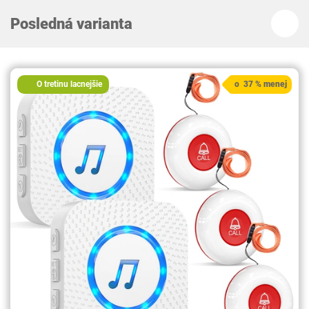
Posledná varianta
O tretinu lacnejšie
o 37 % menej