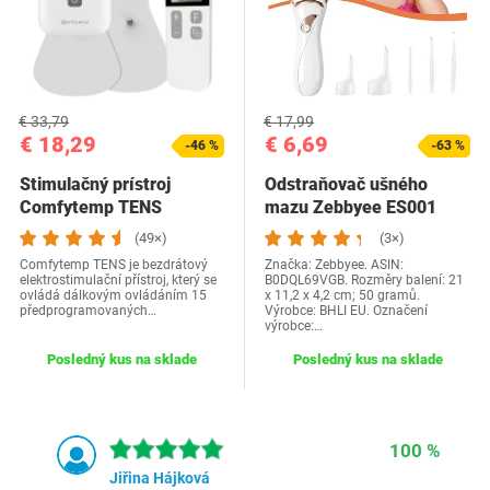
€ 33,79
€ 17,99
€ 18,29
€ 6,69
-46 %
-63 %
Stimulačný prístroj
Odstraňovač ušného
Comfytemp TENS
mazu Zebbyee ES001
(49×)
(3×)
Comfytemp TENS je bezdrátový
Značka: Zebbyee. ASIN:
elektrostimulační přístroj, který se
B0DQL69VGB. Rozměry balení: 21
ovládá dálkovým ovládáním 15
x 11,2 x 4,2 cm; 50 gramů.
předprogramovaných…
Výrobce: BHLI EU. Označení
výrobce:…
Posledný kus na sklade
Posledný kus na sklade
100 %
Jiřina Hájková