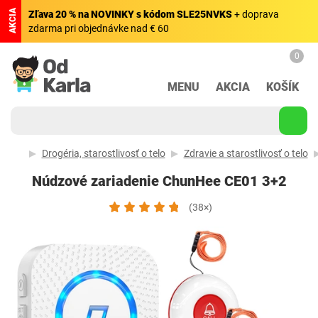
AKCIA
Zľava 20 % na NOVINKY s kódom SLE25NVKS
+ doprava
zdarma pri objednávke nad € 60
0
MENU
AKCIA
KOŠÍK
Drogéria, starostlivosť o telo
Zdravie a starostlivosť o telo
Núdzové zariadenie ChunHee CE01 3+2
(38×)