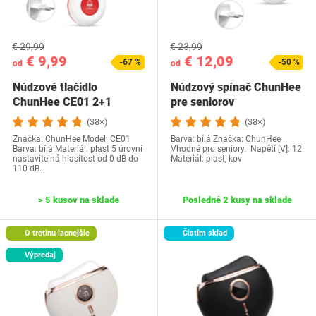
€ 29,99
€ 23,99
€ 9,99
€ 12,09
-67 %
-50 %
od
od
Núdzové tlačidlo
Núdzový spínač ChunHee
ChunHee CE01 2+1
pre seniorov
(38×)
(38×)
Značka: ChunHee Model: CE01
Barva: bílá Značka: ChunHee
Barva: bílá Materiál: plast 5 úrovní
Vhodné pro seniory. Napětí [V]: 12
nastavitelná hlasitost od 0 dB do
Materiál: plast, kov
110 dB…
> 5 kusov na sklade
Posledné 2 kusy na sklade
O tretinu lacnejšie
Čistím sklad
Výpredaj