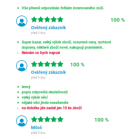
Vše přesně odpovídalo fotkám inzerovaného zoží.
100 %
Ověřený zákazník
před 2 dny
Super bazar, velký výběr zboží, rozumné ceny, rychlost
dopravy, některé zboží nové, nakupuji pravidelně..
Nemám co bych napsal
100 %
Ověřený zákazník
před 3 dny
levný
popis odpovídá skutečnosti
velký výběr věcí
nějaké věci jinde neseženete
na dobírku jde zaslat jen 10 ks zboží
100 %
Miloš
před 5 dny