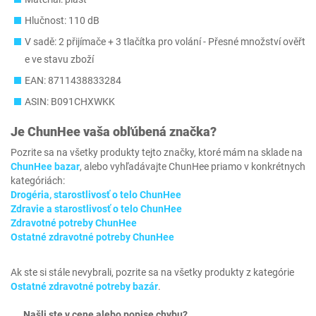
Hlučnost: ‎110 dB
V sadě: 2 přijímače + 3 tlačítka pro volání - Přesné množství ověřt
e ve stavu zboží
EAN: 8711438833284
ASIN: B091CHXWKK
Je
ChunHee
vaša obľúbená značka?
Pozrite sa na všetky produkty tejto značky, ktoré mám na sklade na
ChunHee bazar
, alebo vyhľadávajte ChunHee priamo v konkrétnych
kategóriách:
Drogéria, starostlivosť o telo ChunHee
Zdravie a starostlivosť o telo ChunHee
Zdravotné potreby ChunHee
Ostatné zdravotné potreby ChunHee
Ak ste si stále nevybrali, pozrite sa na všetky produkty z kategórie
Ostatné zdravotné potreby bazár
.
Našli ste v cene alebo popise chybu?