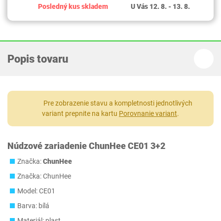
Posledný kus skladem
U Vás 12. 8. - 13. 8.
Popis tovaru
Pre zobrazenie stavu a kompletnosti jednotlivých
variant prepnite na kartu
Porovnanie variant
.
Núdzové zariadenie ChunHee CE01 3+2
Značka:
ChunHee
Značka: ChunHee
Model: CE01
Barva: bílá
Materiál: plast