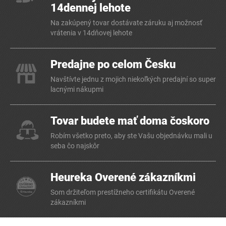
14dennej lehote
Na zakúpený tovar dostávate záruku aj možnosť
vrátenia v 14dňovej lehote
Predajne po celom Česku
Navštívte jednu z mojich niekoľkých predajní so super
lacnými nákupmi
Tovar budete mať doma čoskoro
Robím všetko preto, aby ste Vašu objednávku mali u
seba čo najskôr
Heureka Overené zákazníkmi
Som držiteľom prestížneho certifikátu Overené
zákazníkmi