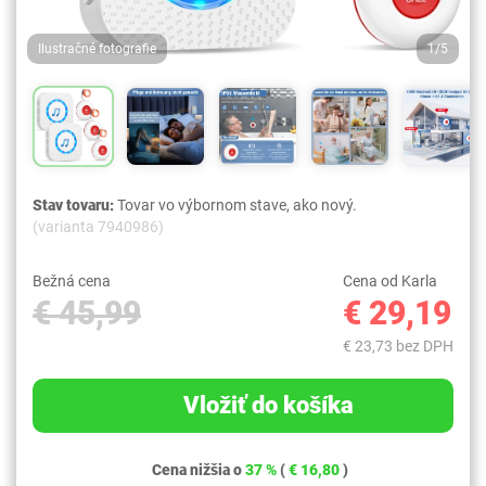
Ilustračné fotografie
1/5
Stav tovaru:
Tovar vo výbornom stave, ako nový.
(varianta 7940986)
Bežná cena
Cena od Karla
€ 45,99
€ 29,19
€ 23,73 bez DPH
Vložiť do košíka
Cena nižšia o
37 %
(
€ 16,80
)