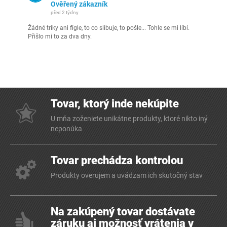
Ověřený zákazník
před 2 týdny
Žádné triky ani fígle, to co slibuje, to pošle... Tohle se mi líbí.
Přišlo mi to za dva dny.
Tovar, ktorý inde nekúpite
U mňa zoženiete unikátne produkty, ktoré nikto iný
neponúka
Tovar prechádza kontrolou
Produkty overujem a uvádzam ich skutočný stav
Na zakúpený tovar dostávate
záruku aj možnosť vrátenia v