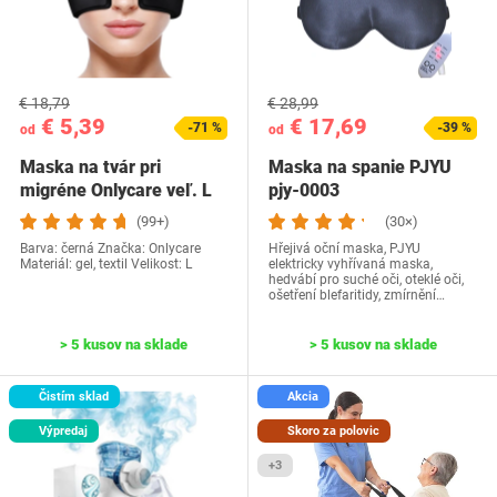
€ 18,79
€ 28,99
€ 5,39
€ 17,69
-71 %
-39 %
od
od
Maska na tvár pri
Maska na spanie PJYU
migréne Onlycare veľ. L
pjy-0003
(99+)
(30×)
Barva: černá Značka: Onlycare
Hřejivá oční maska, PJYU
Materiál: gel, textil Velikost: L
elektricky vyhřívaná maska,
hedvábí pro suché oči, oteklé oči,
ošetření blefaritidy, zmírnění…
> 5 kusov na sklade
> 5 kusov na sklade
Čistím sklad
Akcia
Výpredaj
Skoro za polovic
+3