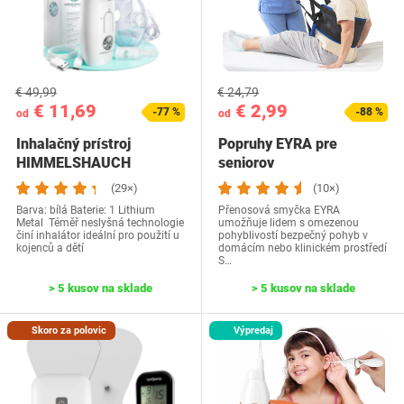
€ 49,99
€ 24,79
€ 11,69
€ 2,99
-77 %
-88 %
od
od
Inhalačný prístroj
Popruhy ‎EYRA pre
‎HIMMELSHAUCH
seniorov
MEDICAL
(29×)
(10×)
Barva: bílá Baterie: 1 Lithium
Přenosová smyčka EYRA
Metal Téměř neslyšná technologie
umožňuje lidem s omezenou
činí inhalátor ideální pro použití u
pohyblivostí bezpečný pohyb v
kojenců a dětí
domácím nebo klinickém prostředí
S…
> 5 kusov na sklade
> 5 kusov na sklade
Skoro za polovic
Výpredaj