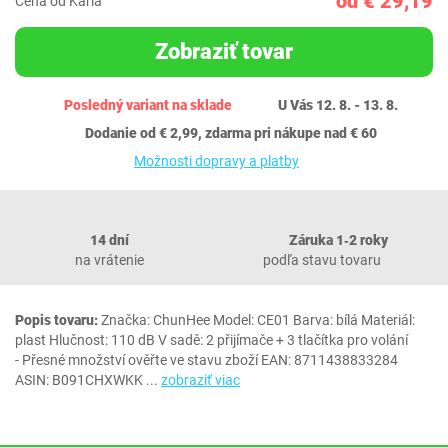
od € 29,19
Cena od Karla
Zobraziť tovar
Posledný variant na sklade
U Vás 12. 8. - 13. 8.
Dodanie od € 2,99, zdarma pri nákupe nad € 60
Možnosti dopravy a platby
14 dní
Záruka 1‐2 roky
na vrátenie
podľa stavu tovaru
Popis tovaru:
Značka: ChunHee Model: CE01 Barva: bílá Materiál:
plast Hlučnost: ‎110 dB V sadě: 2 přijímače + 3 tlačítka pro volání
- Přesné množství ověřte ve stavu zboží EAN: 8711438833284
ASIN: B091CHXWKK
...
zobraziť viac