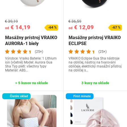
€ 39,19
€ 36,59
€ 14,19
€ 12,09
-64 %
-67 %
od
od
Masážny prístroj VRAIKO
Masážny prístroj VRAIKO
AURORA-1 biely
ECLIPSE
(25×)
(25×)
Výrobce: Vraiko Baterie: 1 Lithium
VRAIKO Eclipse Gua Sha nástroje
ion (včetně) Model: Aurora Gua
na obličej, nástroj na tvarování
Sha Typ pleti: všechny typy
obličeje, elektrický masážní přístroj
Materiál: ABS…
na obličej s…
> 5 kusov na sklade
3 kusy na sklade
Čistím sklad
First minute