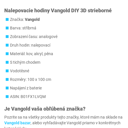
Nalepovacie hodiny Vangold DIY 3D strieborné
Značka:
Vangold
Barva: stříbrná
Zobrazení času: analogové
Druh hodin: nalepovací
Materiál: kov, akryl, pěna
S tichým chodem
Vodotěsné
Rozměry: 100 x 100 cm
Napájení z baterie
ASIN: B01FX1LVQM
Je
Vangold
vaša obľúbená značka?
Pozrite sa na všetky produkty tejto značky, ktoré mám na sklade na
Vangold bazar
, alebo vyhľadávajte Vangold priamo v konkrétnych