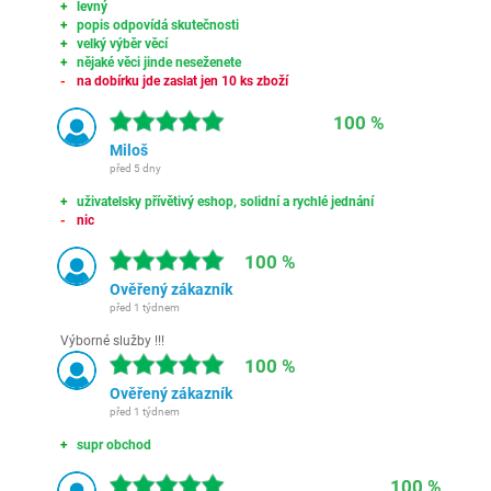
levný
popis odpovídá skutečnosti
velký výběr věcí
nějaké věci jinde neseženete
na dobírku jde zaslat jen 10 ks zboží
100 %
Miloš
před 5 dny
uživatelsky přívětivý eshop, solidní a rychlé jednání
nic
100 %
Ověřený zákazník
před 1 týdnem
Výborné služby !!!
100 %
Ověřený zákazník
před 1 týdnem
supr obchod
100 %