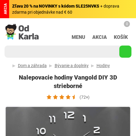
AKCIA
Zľava 20 % na NOVINKY s kódom SLE25NVKS
+ doprava
zdarma pri objednávke nad € 60
0
MENU
AKCIA
KOŠÍK
Dom a záhrada
Bývanie a doplnky
Hodiny
Nalepovacie hodiny Vangold DIY 3D
strieborné
(72×)