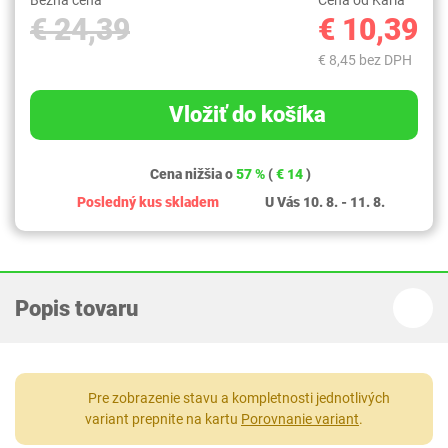
Bežná cena
Cena od Karla
€ 24,39
€ 10,39
€ 8,45 bez DPH
Vložiť do košíka
Cena nižšia o
57 %
(
€ 14
)
Posledný kus skladem
U Vás 10. 8. - 11. 8.
Popis tovaru
Pre zobrazenie stavu a kompletnosti jednotlivých
variant prepnite na kartu
Porovnanie variant
.