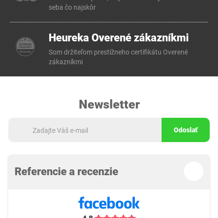
seba čo najskôr
Heureka Overené zákazníkmi
Som držiteľom prestížneho certifikátu Overené
zákazníkmi
Newsletter
Odoslať
Referencie a recenzie