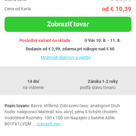
od € 10,39
Cena od Karla
Zobraziť tovar
Posledný variant na sklade
U Vás 10. 8. - 11. 8.
Dodanie od € 2,99, zdarma pri nákupe nad € 60
Možnosti dopravy a platby
14 dní
Záruka 1‐2 roky
na vrátenie
podľa stavu tovaru
Popis tovaru:
Barva: stříbrná Zobrazení času: analogové Druh
hodin: nalepovací Materiál: kov, akryl, pěna S tichým chodem
Vodotěsné Rozměry: 100 x 100 cm Napájení z baterie ASIN:
B01FX1LVQM
...
zobraziť viac