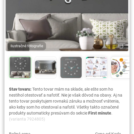
Ilustračné fotografie
1/5
Stav tovaru:
Tento tovar mám na sklade, ale ešte som ho
nestihol otestovať a nafotiť. Nie je však dôvod na obavy. Aj na
tento tovar poskytujem rovnakú záruku a možnosť vrátenia,
ako keby som ho otestoval a nafotil. Všetky takto označené
produkty automaticky presúvam do sekcie
First minute
.
(varianta 7924805)