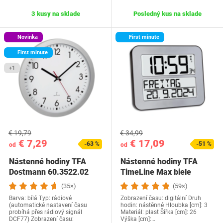
3 kusy na sklade
Posledný kus na sklade
Novinka
First minute
First minute
+1
€ 19,79
€ 34,99
€ 7,29
€ 17,09
-63 %
-51 %
od
od
Nástenné hodiny TFA
Nástenné hodiny TFA
Dostmann 60.3522.02
TimeLine Max biele
(35×)
(59×)
Barva: bílá Typ: rádiové
Zobrazení času: digitální Druh
(automatické nastavení času
hodin: nástěnné Hloubka [cm]: 3
probíhá přes rádiový signál
Materiál: plast Šířka [cm]: 26
DCF77) Zobrazení času:
Výška [cm]:…