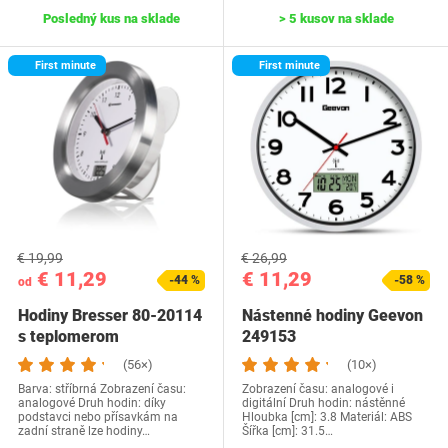
Posledný kus na sklade
> 5 kusov na sklade
First minute
First minute
€ 19,99
€ 26,99
€ 11,29
€ 11,29
-44 %
-58 %
od
Hodiny Bresser 80-20114
Nástenné hodiny Geevon
s teplomerom
249153
(56×)
(10×)
Barva: stříbrná Zobrazení času:
Zobrazení času: analogové i
analogové Druh hodin: díky
digitální Druh hodin: nástěnné
podstavci nebo přísavkám na
Hloubka [cm]: 3.8 Materiál: ABS
zadní straně lze hodiny…
Šířka [cm]: 31.5…