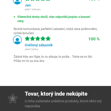
Jan
před 1 týdnem
Všemožné druhy zboží, stav odpovídá popisu a luxusní
ceny.
Rychlá komunikace, perfektní zabalení, nízká cena poštovného,
rychlé doručení.
100 %
Ověřený zákazník
před 2 týdny
Žádné triky ani fígle, to co slibuje, to pošle... Tohle se mi líbí.
Přišlo mi to za dva dny.
Tovar, ktorý inde nekúpite
U mňa zoženiete unikátne produkty, ktoré nikto iný
neponúka