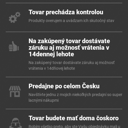
Tovar prechádza kontrolou
Produkty overujem a uvádzam ich skutočný stav
Na zakúpený tovar dostávate
záruku aj možnosť vrátenia v
14dennej lehote
Na zakúpený tovar dostávate záruku aj možnosť
vrátenia v 14dňovej lehote
Predajne po celom Česku
Navštívte jednu z mojich niekoľkých predajní so super
lacnými nákupmi
Tovar budete mať doma čoskoro
Robím všetko preto, aby ste Vašu objednávku mali u