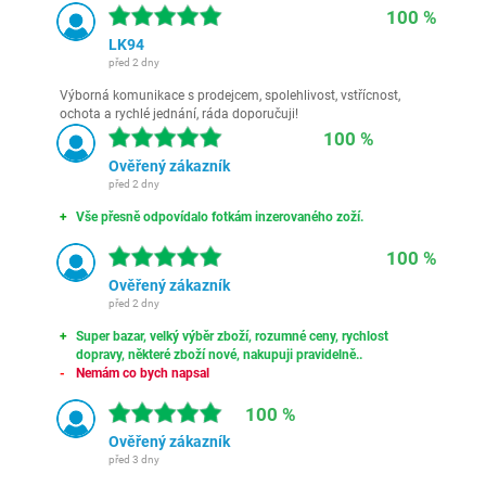
100 %
LK94
před 2 dny
Výborná komunikace s prodejcem, spolehlivost, vstřícnost,
ochota a rychlé jednání, ráda doporučuji!
100 %
Ověřený zákazník
před 2 dny
Vše přesně odpovídalo fotkám inzerovaného zoží.
100 %
Ověřený zákazník
před 2 dny
Super bazar, velký výběr zboží, rozumné ceny, rychlost
dopravy, některé zboží nové, nakupuji pravidelně..
Nemám co bych napsal
100 %
Ověřený zákazník
před 3 dny