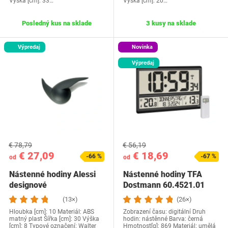
Výška [cm]: 33…
Výška [cm]: 20…
Posledný kus na sklade
3 kusy na sklade
Výpredaj
Novinka
Výpredaj
€ 78,79
€ 56,19
€ 27,09
€ 18,69
-66 %
-67 %
od
od
Nástenné hodiny Alessi
Nástenné hodiny TFA
designové
Dostmann ‎60.4521.01
(13×)
(26×)
Hloubka [cm]: 10 Materiál: ABS
Zobrazení času: digitální Druh
matný plast Šířka [cm]: 30 Výška
hodin: nástěnné Barva: ‎černá
[cm]: 8 Typové označení: Walter
Hmotnost[g]: 869 Materiál: ‎umělá