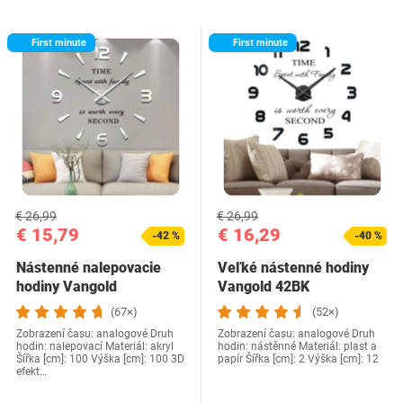
First minute
First minute
€ 26,99
€ 26,99
€ 15,79
€ 16,29
-42 %
-40 %
Nástenné nalepovacie
Veľké nástenné hodiny
hodiny Vangold
Vangold 42BK
(67×)
(52×)
Zobrazení času: analogové Druh
Zobrazení času: analogové Druh
hodin: nalepovací Materiál: akryl
hodin: nástěnné Materiál: plast a
Šířka [cm]: 100 Výška [cm]: 100 3D
papír Šířka [cm]: 2 Výška [cm]: 12
efekt…