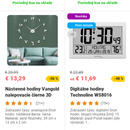
Posledný kus na sklade
Posledný kus na sklade
Novinka
First minute
+2
€ 29,99
€ 22,49
€ 13,29
€ 11,69
-56 %
-48 %
od
Nástenné hodiny Vangold
Digitálne hodiny
nalepovacie čierne 3D
Technoline WS8016
(21×)
(75×)
Zobrazení času: analogové Druh
Zobrazení času: digitální Druh
hodin: nástěnné Barva: černá
hodin: stojací Hloubka [cm]: 15
Materiál: akryl Rozměry: 39 cm x
Materiál: plast Počet balení (dle
12 cm x 2 cm
výrobce): 1…