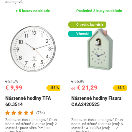
analogové…
> 5 kusov na sklade
Posledné 2 kusy na sklade
O tretinu lacnejšie
Výpredaj
€ 21,79
€ 56,99
€ 9,99
€ 21,29
-54 %
-63 %
od
Nástenné hodiny TFA
Nástenné hodiny Fisura
60.3514
CAA2420525
(76×)
Zobrazení času: analogové Druh
Zobrazení času: analogové Druh
hodin: nástěnné Hloubka [cm]: 2
hodin: nástěnné Hloubka [cm]: 6
Materiál: plast Šířka [cm]: 33
Materiál: ABS Šířka [cm]: 11.2