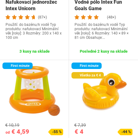
Nafukovací jednorožec
Vodné pólo Intex Fun
Intex Unicorn
Goals Game
(87×)
(48×)
Použití: do bazénu/k vodě Typ
Použití: do bazénu/k vodě Typ
produktu: nafukovací Minimální
produktu: nafukovací Minimální
věk [roky]: 3 Rozměry: 200 x 140 x
věk [roky]: 6 Rozměry: 140 × 89 ×
100 cm
81 cm Obsahuje:…
3 kusy na sklade
Posledné 2 kusy na sklade
First minute
First minute
Všetko za € 4
€ 10,19
€ 7,39
€ 4,59
€ 4
-55 %
-44 %
od