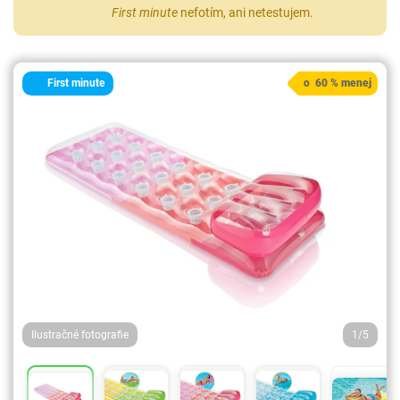
First minute
nefotím, ani netestujem.
First minute
o 60 % menej
Ilustračné fotografie
1/5