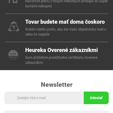
Navštívte jednu z mojich niekoľkých predajní so super
lacnými nákupmi
Tovar budete mať doma čoskoro
Robím všetko preto, aby ste Vašu objednávku mali u
seba čo najskôr
Heureka Overené zákazníkmi
Som držiteľom prestížneho certifikátu Overené
zákazníkmi
Newsletter
Odoslať