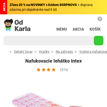
AKCIA
Zľava 20 % na NOVINKY s kódom 8SRPNOVS
+ doprava
zdarma pri objednávke nad € 60
0
MENU
AKCIA
KOŠÍK
Detský tovar
Hračky
Na záhradu
Vodné a nafukovac
Nafukovacie lehátko Intex
(57×)