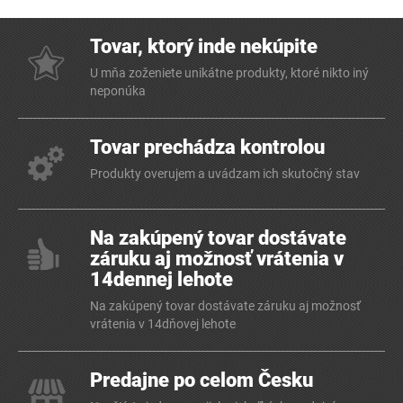
Tovar, ktorý inde nekúpite
U mňa zoženiete unikátne produkty, ktoré nikto iný
neponúka
Tovar prechádza kontrolou
Produkty overujem a uvádzam ich skutočný stav
Na zakúpený tovar dostávate
záruku aj možnosť vrátenia v
14dennej lehote
Na zakúpený tovar dostávate záruku aj možnosť
vrátenia v 14dňovej lehote
Predajne po celom Česku