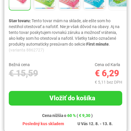
Stav tovaru:
Tento tovar mám na sklade, ale ešte som ho
nestihol otestovať a nafotiť. Nie je však dôvod na obavy. Aj na
tento tovar poskytujem rovnakú záruku a možnosť vrátenia,
ako keby som ho otestoval a nafotil. Všetky takto označené
produkty automaticky presúvam do sekcie
First minute
.
(varianta 8862727)
Bežná cena
Cena od Karla
€ 15,59
€ 6,29
€ 5,11 bez DPH
Vložiť do košíka
Cena nižšia o
60 %
(
€ 9,30
)
Posledný kus skladem
U Vás 12. 8. - 13. 8.