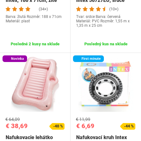
Intex, 188 x 71cm, žlté
Intex 58727EU, srdce
(34×)
(10×)
Barva: žlutá Rozměr: 188 x 71cm
Tvar: srdce Barva: červená
Materiál: plast
Materiál: PVC Rozměr: 1,55 m x
1,35 m x 25 cm
Posledné 2 kusy na sklade
Posledný kus na sklade
Novinka
First minute
€ 64,09
€ 11,99
€ 38,69
€ 6,69
-40 %
-44 %
Nafukovacie lehátko
Nafukovací kruh Intex