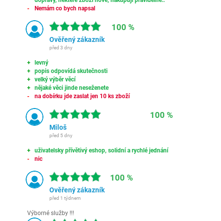
Nemám co bych napsal
100 %
Ověřený zákazník
před 3 dny
levný
popis odpovídá skutečnosti
velký výběr věcí
nějaké věci jinde neseženete
na dobírku jde zaslat jen 10 ks zboží
100 %
Miloš
před 5 dny
uživatelsky přívětivý eshop, solidní a rychlé jednání
nic
100 %
Ověřený zákazník
před 1 týdnem
Výborné služby !!!