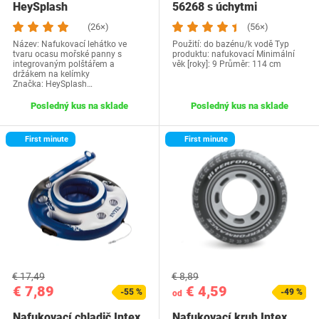
HeySplash
56268 s úchytmi
P723314223292
(26×)
(56×)
Název: Nafukovací lehátko ve
Použití: do bazénu/k vodě Typ
tvaru ocasu mořské panny s
produktu: nafukovací Minimální
integrovaným polštářem a
věk [roky]: 9 Průměr: 114 cm
držákem na kelímky
Značka: HeySplash…
Posledný kus na sklade
Posledný kus na sklade
First minute
First minute
€ 17,49
€ 8,89
€ 7,89
€ 4,59
-55 %
-49 %
od
Nafukovací chladič Intex
Nafukovací kruh Intex