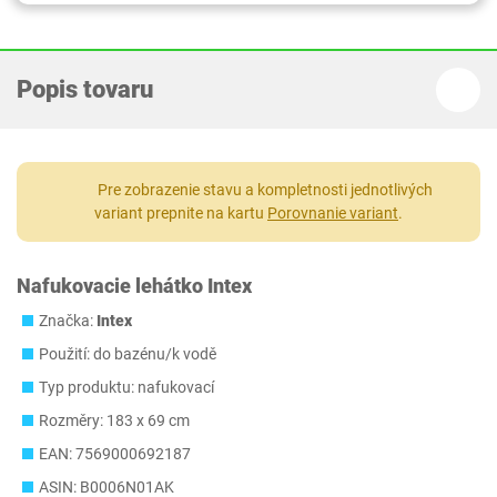
Popis tovaru
Pre zobrazenie stavu a kompletnosti jednotlivých
variant prepnite na kartu
Porovnanie variant
.
Nafukovacie lehátko Intex
Značka:
Intex
Použití: do bazénu/k vodě
Typ produktu: nafukovací
Rozměry: 183 x 69 cm
EAN: 7569000692187
ASIN: B0006N01AK