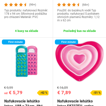
(99+)
(66×)
Typ produktu: nafukovací Rozměr:
Použití: do bazénu/k vodě Typ
178 x 94 cm Síťovinová podlážka
produktu: nafukovací S potiskem
pro chlazení Materiál: PVC
ohnivých plamenů Rozměry: 1,12
m x 62 cm
4 kusy na sklade
Posledný kus na sklade
First minute
First minute
€ 9,99
€ 16,09
€ 5,79
€ 7,89
-42 %
-51 %
od
Nafukovacie lehátko
Nafukovacie lehátko