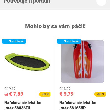
Potrebujem poradiť
Mohlo by sa vám páčiť
First minute
First minute
€ 19,69
€ 13,09
€ 7,89
€ 5,79
-60 %
-56 %
od
Nafukovacie lehátko
Nafukovacie lehátko
Intex 58836EU
Intex 58165NP