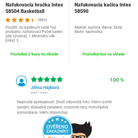
Nafukovacia hračka Intex
Nafukovacia kačica Intex
58504 Basketball
58590
(99+)
Použití: do bazénu/k vodě Typ
Matriál: kachna Barva: žlutá
produktu: nafukovací Počet balení
Motiv: kachnička
(dle výrobce): 1 Minimální věk
[roky]: 3…
Posledné 2 kusy na sklade
Posledný kus na sklade
100 %
Jiřina Hájková
před 1 dnem
Naprostá spokojenost. Zboží odpovídá foto. Velmi rychlé
zaslání, důkladně zabaleno, rozumné ceny, mimořádná
komunikace. Velmi doporučuji.