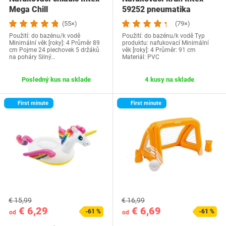
Mega Chill
59252 pneumatika
(55×)
(79×)
Použití: do bazénu/k vodě
Použití: do bazénu/k vodě Typ
Minimální věk [roky]: 4 Průměr 89
produktu: nafukovací Minimální
cm Pojme 24 plechovek 5 držáků
věk [roky]: 4 Průměr: 91 cm
na poháry Silný…
Materiál: PVC
Posledný kus na sklade
4 kusy na sklade
First minute
First minute
€ 15,99
€ 16,99
€ 6,29
€ 6,69
-61 %
-61 %
od
od