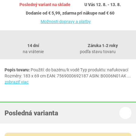
Posledný variant na sklade
U Vás 12. 8. - 13. 8.
Dodanie od € 5,99, zdarma pri nákupe nad € 60
Možnosti dopravy a platby
14 dní
Záruka 1‐2 roky
na vrátenie
podľa stavu tovaru
Popis tovaru:
Použití: do bazénu/k vodě Typ produktu: nafukovací
Rozměry: 183 x 69 cm EAN: 7569000692187 ASIN: B0006N01AK
...
zobraziť viac
Posledná varianta