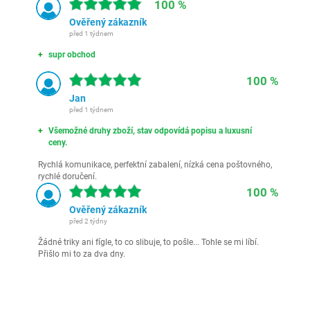
100 %
Ověřený zákazník
před 1 týdnem
supr obchod
100 %
Jan
před 1 týdnem
Všemožné druhy zboží, stav odpovídá popisu a luxusní
ceny.
Rychlá komunikace, perfektní zabalení, nízká cena poštovného,
rychlé doručení.
100 %
Ověřený zákazník
před 2 týdny
Žádné triky ani fígle, to co slibuje, to pošle... Tohle se mi líbí.
Přišlo mi to za dva dny.