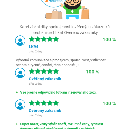
Karel získal díky spokojenosti ověřených zákazníků
prestižní certifikát Ověřeno zákazníky
100 %
LK94
před 2 dny
Výborná komunikace s prodejcem, spolehlivost, vstřícnost,
ochota a rychlé jednání, ráda doporučuji!
100 %
Ověřený zákazník
před 2 dny
Vše přesně odpovídalo fotkám inzerovaného zoží.
100 %
Ověřený zákazník
před 2 dny
Super bazar, velký výběr zboží, rozumné ceny, rychlost
dopravy, některé zboží nové, nakupuji pravidelně..