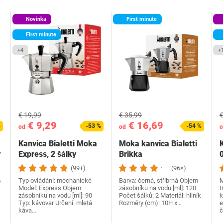
Novinka
First minute
First minute
+4
+
€ 19,99
€ 35,99
€
€ 9,29
€ 16,69
%
-53 %
-54 %
od
od
o
Kanvica Bialetti Moka
Moka kanvica Bialetti
K
y
Express, 2 šálky
Brikka
(99+)
(96×)
s
Typ ovládání: mechanické
Barva: černá, stříbrná Objem
M
Model: Express Objem
zásobníku na vodu [ml]: 120
I
zásobníku na vodu [ml]: 90
Počet šálků: 2 Materiál: hliník
k
Typ: kávovar Určení: mletá
Rozměry (cm): 10H x…
e
káva…
č