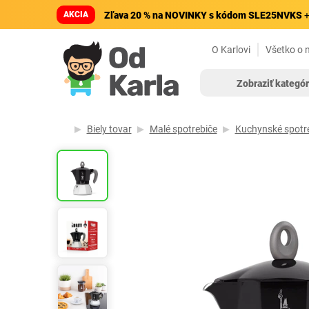
AKCIA
Zľava 20 % na NOVINKY s kódom SLE25NVKS
+
O Karlovi
Všetko o 
Zobraziť kategór
Biely tovar
Malé spotrebiče
Kuchynské spotr