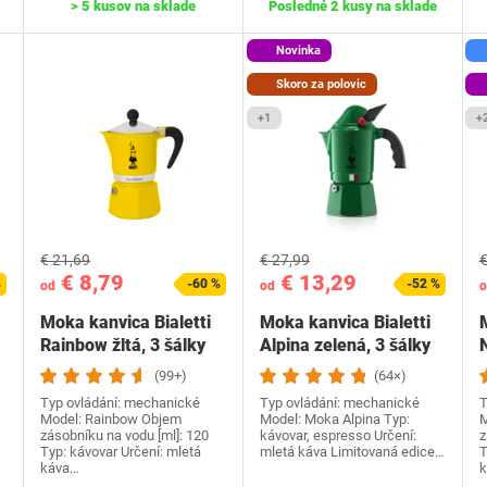
> 5 kusov na sklade
Posledné 2 kusy na sklade
Novinka
Skoro za polovic
+1
+
€ 21,69
€ 27,99
€
€ 8,79
€ 13,29
%
-60 %
-52 %
od
od
o
Moka kanvica Bialetti
Moka kanvica Bialetti
Rainbow žltá, 3 šálky
Alpina zelená, 3 šálky
(99+)
(64×)
Typ ovládání: mechanické
Typ ovládání: mechanické
T
Model: Rainbow Objem
Model: Moka Alpina Typ:
M
zásobníku na vodu [ml]: 120
kávovar, espresso Určení:
z
Typ: kávovar Určení: mletá
mletá káva Limitovaná edice…
T
káva…
k