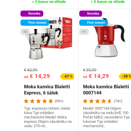
> 5 kusov na sklade
> 5 kusov na sklade
Novinka
Novinka
First minute
First minute
+2
+1
€ 42,99
€ 33,99
€ 14,29
€ 14,29
-67 %
-58 
od
od
Moka kanvica Bialetti
Moka kanvica Bialetti
Express, 6 šálok
0007144
(99+)
(74×)
Typ: espresso Určení: mletá
Model: 0007144 Objem
káva Typ ovládání:
zásobníku na vodu [ml]: 100
mechanické Model: Moka
Počet šálků: neuvedeno Typ:
express Objem zásobníku na
kávovar Typ ovládání:
vodu: 270 ml…
mechanické…