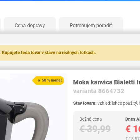
Cena dopravy
Potrebujem poradiť
.
Kupujete teda tovar v stave na reálnych fotkách.
o 58 % menej
Moka kanvica Bialetti
varianta 8664732
Stav tovaru:
vzhled: lehce použitý.
Bežná cena
Dnes 
€ 39,99
€ 1
€ 13,5