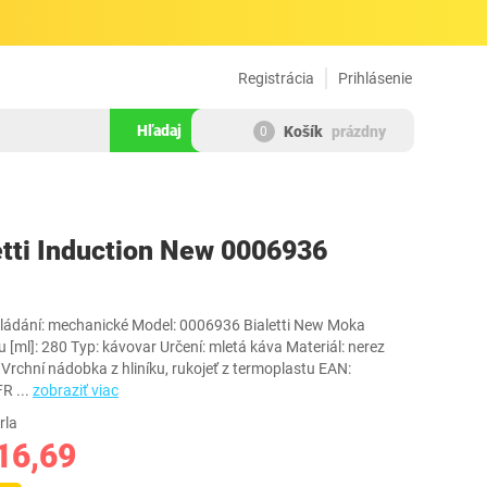
Registrácia
Prihlásenie
Hľadaj
Košík
prázdny
0
342174
etti Induction New 0006936
vládání: mechanické Model: 0006936 Bialetti New Moka
[ml]: 280 Typ: kávovar Určení: mletá káva Materiál: nerez
rchní nádobka z hliníku, rukojeť z termoplastu EAN:
FR
...
zobraziť viac
rla
16,69