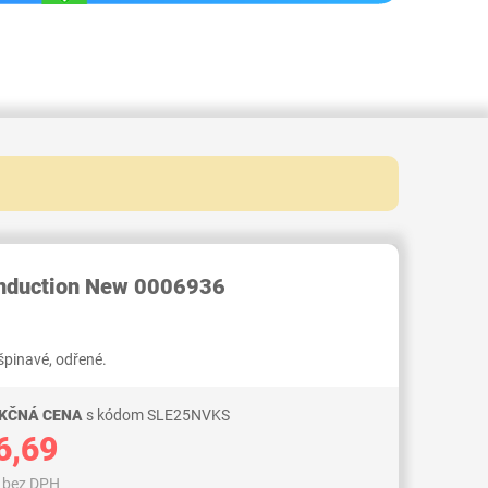
RID000007589539
 Induction New 0006936
 špinavé, odřené.
AKČNÁ CENA
s kódom SLE25NVKS
6,69
7 bez DPH