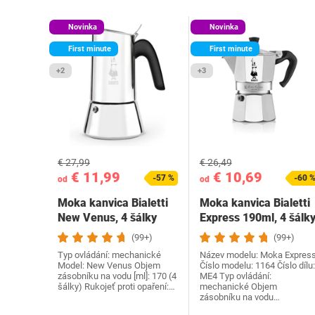
Novinka
Novinka
First minute
First minute
+2
+3
€ 27,99
€ 26,49
€ 11,99
€ 10,69
-57 %
-60 
od
od
Moka kanvica Bialetti
Moka kanvica Bialetti
New Venus, 4 šálky
Express 190ml, 4 šálk
(99+)
(99+)
Typ ovládání: mechanické
Název modelu: Moka Expres
Model: New Venus Objem
Číslo modelu: 1164 Číslo dílu:
zásobníku na vodu [ml]: 170 (4
ME4 Typ ovládání:
šálky) Rukojeť proti opaření:…
mechanické Objem
zásobníku na vodu…