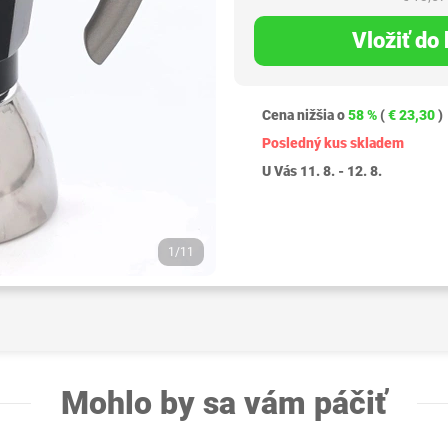
Vložiť do
Cena nižšia o
58 %
(
€ 23,30
)
Posledný kus skladem
U Vás 11. 8. - 12. 8.
1/11
Mohlo by sa vám páčiť