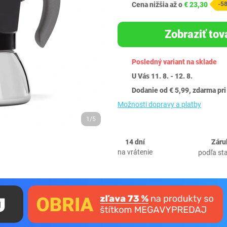
Cena nižšia až o
€ 23,30
-5
Zobraziť tov
Posledný variant na sklade
U Vás 11. 8. - 12. 8.
Dodanie od € 5,99, zdarma pri
Možnosti dopravy a platby
1/5
14 dní
Záru
na vrátenie
podľa st