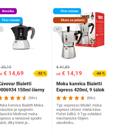
Novinka
First minute
First minute
Skoro za polovic
1
+1
 30,19
€ 41,89
€ 14,69
€ 14,19
-52 %
-66 %
d
od
ávovar Bialetti
Moka kanvica Bialetti
0006934 150ml čierny
Express 420ml, 9 šálok
(99+)
(89×)
oka konvice Bialetti Moka
Typ: espresso Model: moka
nduction je spojením
express Určení: mletá káva
lasické hliníkové moka
Počet šálků: 9 Typ ovládání:
xpress a nerezové spodní
mechanické Objem
ásti, díky které je…
zásobníku…