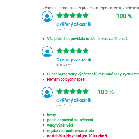
Výborná komunikace s prodejcem, spolehlivost, vstřícnost,
100 %
Ověřený zákazník
před 2 dny
Vše přesně odpovídalo fotkám inzerovaného zoží.
Ověřený zákazník
před 2 dny
Super bazar, velký výběr zboží, rozumné ceny, rychlost d
Nemám co bych napsal
100 %
Ověřený zákazník
před 3 dny
levný
popis odpovídá skutečnosti
velký výběr věcí
nějaké věci jinde neseženete
na dobírku jde zaslat jen 10 ks zboží