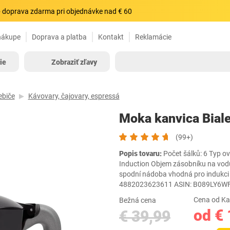
 doprava zdarma pri objednávke nad € 60
nákupe
Doprava a platba
Kontakt
Reklamácie
ie
Zobraziť zľavy
ebiče
Kávovary, čajovary, espressá
Moka kanvica Bial
(99+)
Popis tovaru:
Počet šálků: 6 Typ o
Induction Objem zásobníku na vodu 
spodní nádoba vhodná pro indukci V
4882023623611 ASIN: B089LY6W
Cena od Ka
Bežná cena
od € 
€ 39,99