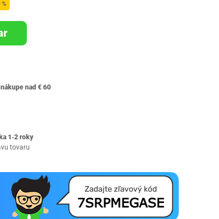
8 %
ar
 nákupe nad € 60
ka 1‐2 roky
avu tovaru