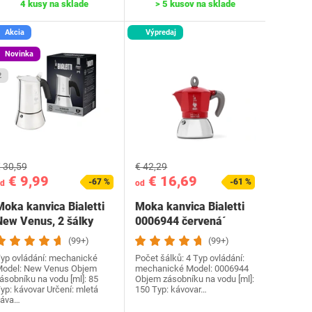
4 kusy na sklade
> 5 kusov na sklade
Akcia
Výpredaj
Novinka
2
 30,59
€ 42,29
€ 9,99
€ 16,69
-67 %
-61 %
d
od
Moka kanvica Bialetti
Moka kanvica Bialetti
New Venus, 2 šálky
‎0006944 červená´
(99+)
(99+)
yp ovládání: mechanické
Počet šálků: 4 Typ ovládání:
odel: New Venus Objem
mechanické Model: ‎0006944
ásobníku na vodu [ml]: 85
Objem zásobníku na vodu [ml]:
yp: kávovar Určení: mletá
150 Typ: kávovar…
áva…