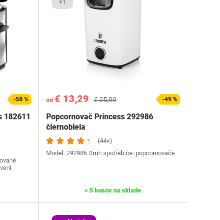
+1
€ 13,29
-58 %
€ 25,99
-49 %
od
ss 182611
Popcornovač Princess 292986
čiernobiela
(44×)
Model: 292986 Druh spotřebiče: popcornovače
dované
vení
> 5 kusov na sklade