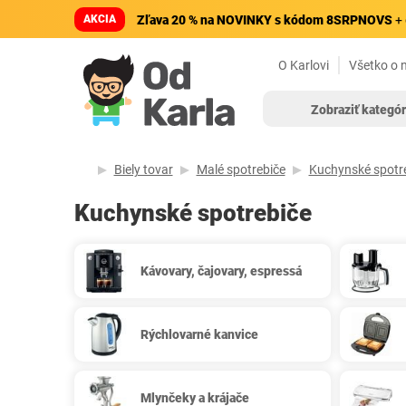
AKCIA
Zľava 20 % na NOVINKY s kódom 8SRPNOVS
+ 
O Karlovi
Všetko o 
Zobraziť kategór
Biely tovar
Malé spotrebiče
Kuchynské spotr
Kuchynské spotrebiče
Kávovary, čajovary, espressá
Rýchlovarné kanvice
Mlynčeky a krájače