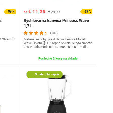
€ 11,29
-56 %
€ 29,99
-63 %
od
s
Rýchlovarná kanvica Princess Wave
1,7 L
(10×)
 Objem [l]:
Materiál nádoby: plast Barva: béžová Model:
Wave Objem [l]: 1.7 Topná spirála: skrytá Napětí:
230 V Číslo modelu: 01.236048.01.001 Další…
Posledné 2 kusy na sklade
O tretinu lacnejšie