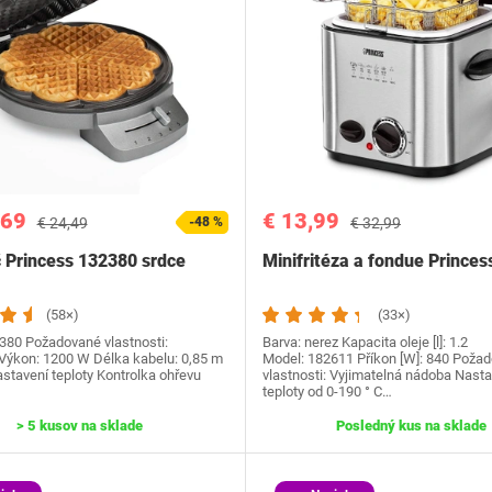
,69
€ 13,99
€ 24,49
-48 %
€ 32,99
 Princess 132380 srdce
Minifritéza a fondue Prince
(58×)
(33×)
380 Požadované vlastnosti:
Barva: nerez Kapacita oleje [l]: 1.2
Výkon: 1200 W Délka kabelu: 0,85 m
Model: 182611 Příkon [W]: 840 Poža
stavení teploty Kontrolka ohřevu
vlastnosti: Vyjimatelná nádoba Nasta
teploty od 0-190 ° C…
> 5 kusov na sklade
Posledný kus na sklade