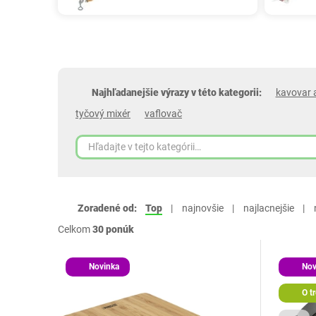
Najhľadanejšie výrazy v této kategorii:
kavovar 
tyčový mixér
vaflovač
Zoradené od:
Top
najnovšie
najlacnejšie
Celkom
30 ponúk
Novinka
Nov
O tr