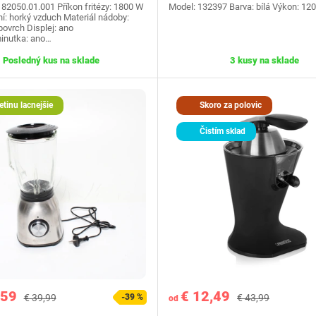
182050.01.001 Příkon fritézy: 1800 W
Model: 132397 Barva: bílá Výkon: 12
ní: horký vzduch Materiál nádoby:
povrch Displej: ano
inutka: ano…
Posledný kus na sklade
3 kusy na sklade
etinu lacnejšie
Skoro za polovic
Čistím sklad
,59
€ 12,49
€ 39,99
-39 %
€ 43,99
od