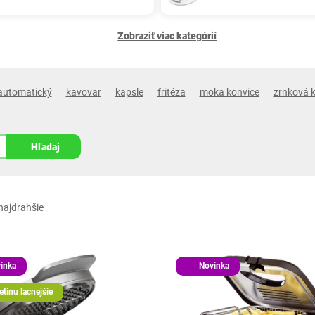
Zobraziť viac kategórií
automatický
kavovar
kapsle
fritéza
moka konvice
zrnková 
Hľadaj
najdrahšie
inka
Novinka
etinu lacnejšie