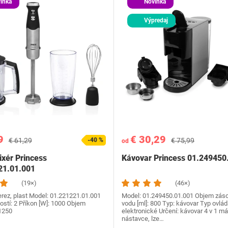
inka
Novinka
Výpredaj
9
€ 30,29
€ 61,29
-40 %
€ 75,99
od
xér Princess
Kávovar Princess 01.249450
21.01.001
(19×)
(46×)
erez, plast Model: ‎01.221221.01.001
Model: ‎01.249450.01.001 Objem zás
ostí: 2 Příkon [W]: 1000 Objem
vodu [ml]: 800 Typ: kávovar Typ ovlád
 1250
elektronické Určení: kávovar 4 v 1 má
nástavce, lze…