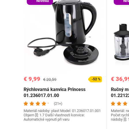
Novinka
Nov
€ 9,99
€ 36,9
€ 20,59
-52 %
Rýchlovarná kanvica Princess
Ručný mi
01.236017.01.00
01.2212
(21×)
Materiál nádoby: plast Model: 01.236017.01.001
Materiál: n
Objem [l]: 1.7 Další vlastnosti konvice:
Počet rychl
Automatické vypnutí při varu
nádoby [l]: