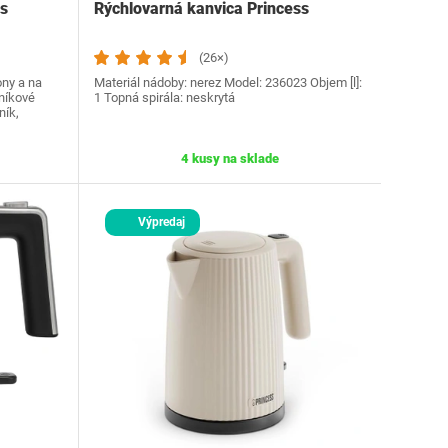
ss
Rýchlovarná kanvica Princess
(26×)
ony a na
Materiál nádoby: nerez Model: 236023 Objem [l]:
iníkové
1 Topná spirála: neskrytá
ník,
4 kusy na sklade
Výpredaj