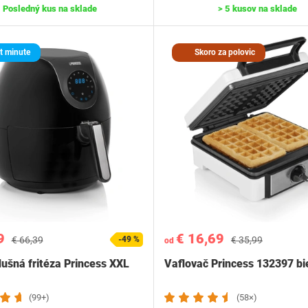
Posledný kus na sklade
> 5 kusov na sklade
t minute
Skoro za polovic
9
€ 16,69
€ 66,39
-49 %
€ 35,99
od
ušná fritéza Princess XXL
Vaflovač Princess 132397 bi
(99+)
(58×)