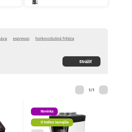
káva
espresso
horkovzdušná fritéza
Strážiť
1/1
Novinka
O tretinu lacnejšie