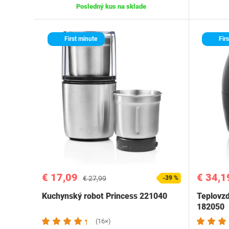
Posledný kus na sklade
First minute
Firs
€ 17,09
€ 34,1
€ 27,99
-39 %
Kuchynský robot Princess 221040
Teplovzd
182050
(16×)