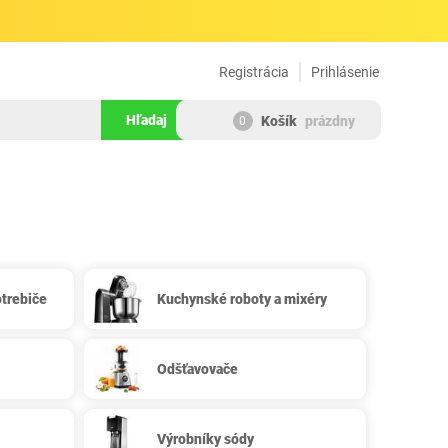
Registrácia
Prihlásenie
Hľadaj
Košík
prázdny
0
trebiče
Kuchynské roboty a mixéry
Odšťavovače
Výrobníky sódy