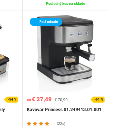
Posledný kus na sklade
First minute
€ 27,49
-54 %
€ 70,99
-61 %
od
ely
Kávovar Princess 01.249413.01.001
(22×)