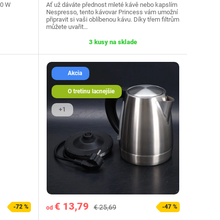
00 W
Ať už dáváte přednost mleté kávě nebo kapslím
Nespresso, tento kávovar Princess vám umožní
připravit si vaši oblíbenou kávu. Díky třem filtrům
můžete uvařit…
3 kusy na sklade
Akcia
O tretinu lacnejšie
+1
€ 13,79
-72 %
€ 25,69
-47 %
od