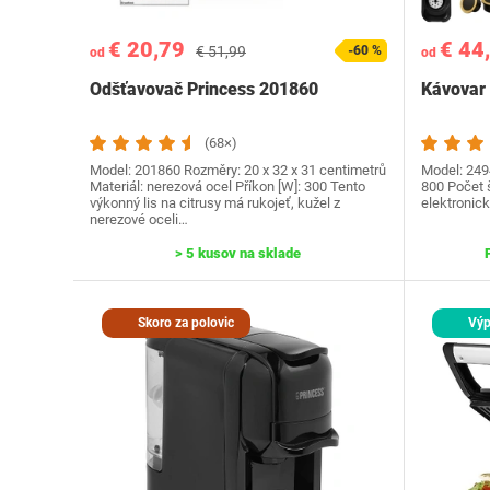
€ 20,79
€ 44
€ 51,99
-60 %
od
od
Odšťavovač Princess 201860
Kávovar 
(68×)
Model: 201860 Rozměry: 20 x 32 x 31 centimetrů
Model: 249
Materiál: nerezová ocel Příkon [W]: 300 Tento
800 Počet š
výkonný lis na citrusy má rukojeť, kužel z
elektronick
nerezové oceli…
> 5 kusov na sklade
Skoro za polovic
Výp