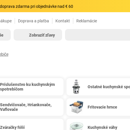
doprava zdarma pri objednávke nad € 60
nákupe
Doprava a platba
Kontakt
Reklamácie
ie
Zobraziť zľavy
ebiče
Príslušenstvo ku kuchynským
Ostatné kuchynské spo
spotrebičom
Sendvičovače, Hriankovače,
Fritovacie hrnce
Vaflovače
Zváračky fólií
Kuchynské váhy