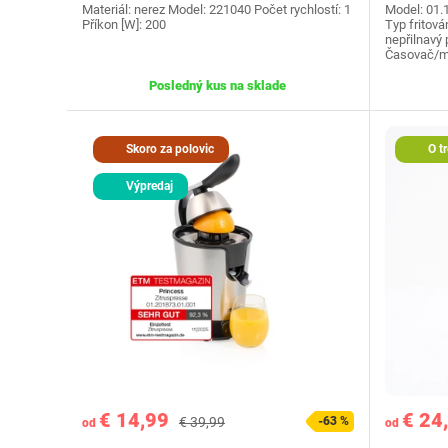
Materiál: nerez Model: 221040 Počet rychlostí: 1
Model: 01.
Příkon [W]: 200
Typ fritová
nepřilnavý 
Časovač/m
Posledný kus na sklade
Skoro za polovic
O tr
Výpredaj
€ 14,99
€ 24
€ 39,99
-63 %
od
od