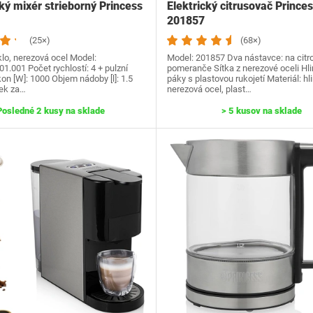
ý mixér strieborný Princess
Elektrický citrusovač Prince
201857
(25×)
(68×)
klo, nerezová ocel Model:
Model: 201857 Dva nástavce: na citr
01.001 Počet rychlostí: 4 + pulzní
pomeranče Sítka z nerezové oceli Hl
on [W]: 1000 Objem nádoby [l]: 1.5
páky s plastovou rukojetí Materiál: hli
ek za…
nerezová ocel, plast…
Posledné 2 kusy na sklade
> 5 kusov na sklade