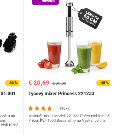
Novinka
€ 20,69
-60 %
€ 39,99
-48 %
.01.001
Tyčový mixér Princess 221233
(10×)
obníku na
Materiál: nerez Model: 221233 Počet rychlostí: 5
ání:
Příkon [W]: 1500 Barva: stříbrná Výška: 50 cm
 čtyři různé