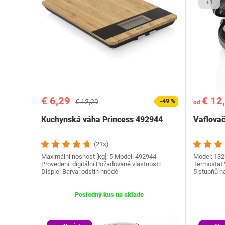
+1
€ 6,29
€ 12
€ 12,29
-49 %
od
Kuchynská váha Princess 492944
Vaflovač
(21×)
Maximální nosnost [kg]: 5 Model: 492944
Model: 132
Provedení: digitální Požadované vlastnosti:
Termostat 
Displej Barva: odstín hnědé
5 stupňů na
Posledný kus na sklade