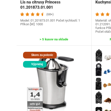
Lis na citrusy Princess
Kuchynsk
01.201873.01.001
(68×)
Model: 01.201873.01.001 Počet rychlostí: 1
Materiál: s
Příkon [W]: 1000
‎01.212091.
funkce Přík
Počet otáč
> 5 kusov na sklade
Skoro za polovic
Výpredaj