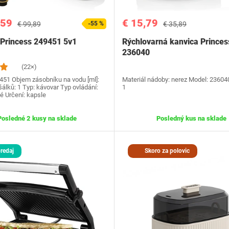
,59
€ 15,79
€ 99,89
-55 %
€ 35,89
Princess 249451 5v1
Rýchlovarná kanvica Princes
236040
(22×)
451 Objem zásobníku na vodu [ml]:
Materiál nádoby: nerez Model: 236040
álků: 1 Typ: kávovar Typ ovládání:
1
é Určení: kapsle
Posledné 2 kusy na sklade
Posledný kus na sklade
redaj
Skoro za polovic