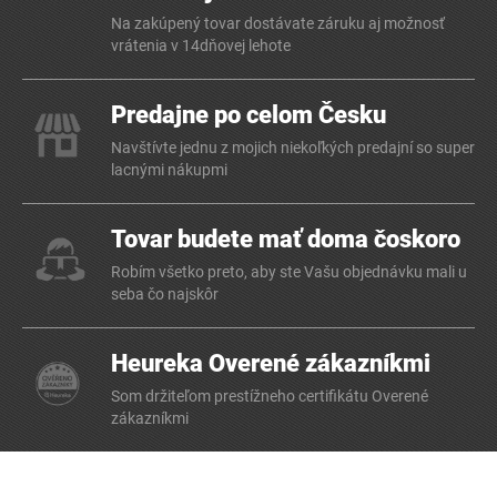
Na zakúpený tovar dostávate záruku aj možnosť
vrátenia v 14dňovej lehote
Predajne po celom Česku
Navštívte jednu z mojich niekoľkých predajní so super
lacnými nákupmi
Tovar budete mať doma čoskoro
Robím všetko preto, aby ste Vašu objednávku mali u
seba čo najskôr
Heureka Overené zákazníkmi
Som držiteľom prestížneho certifikátu Overené
zákazníkmi