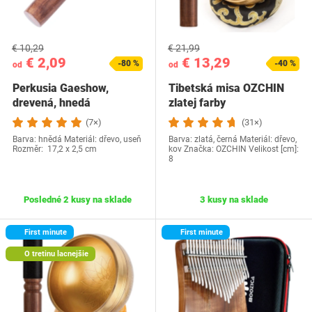
€ 10,29
€ 21,99
€ 2,09
€ 13,29
-80 %
-40 %
od
od
Perkusia Gaeshow,
Tibetská misa OZCHIN
drevená, hnedá
‎zlatej farby
(7×)
(31×)
Barva: hnědá Materiál: dřevo, useň
Barva: zlatá, černá Materiál: dřevo,
Rozměr: 17,2 x 2,5 cm
kov Značka: OZCHIN Velikost [cm]:
8
Posledné 2 kusy na sklade
3 kusy na sklade
First minute
First minute
O tretinu lacnejšie