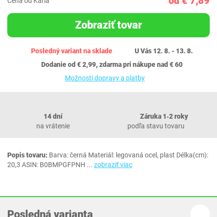
od € 7,89
Cena od Karla
Zobraziť tovar
Posledný variant na sklade
U Vás 12. 8. - 13. 8.
Dodanie od € 2,99, zdarma pri nákupe nad € 60
Možnosti dopravy a platby
14 dní
Záruka 1‐2 roky
na vrátenie
podľa stavu tovaru
Popis tovaru:
Barva: černá Materiál: legovaná ocel, plast Délka(cm):
20,3 ASIN: B0BMPGFPNH
...
zobraziť viac
Posledná varianta