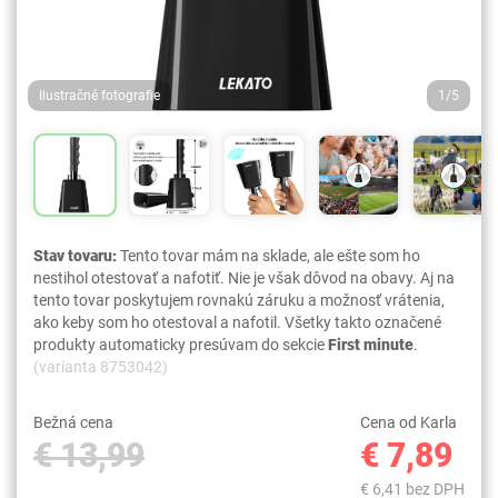
Ilustračné fotografie
1/5
Stav tovaru:
Tento tovar mám na sklade, ale ešte som ho
nestihol otestovať a nafotiť. Nie je však dôvod na obavy. Aj na
tento tovar poskytujem rovnakú záruku a možnosť vrátenia,
ako keby som ho otestoval a nafotil. Všetky takto označené
produkty automaticky presúvam do sekcie
First minute
.
(varianta 8753042)
Bežná cena
Cena od Karla
€ 13,99
€ 7,89
€ 6,41 bez DPH