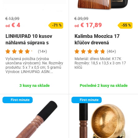
€ 13,99
€ 39,99
€ 4
€ 17,89
-71 %
-55 %
od
od
LINHUIPAD 10 kusov
Kalimba Moozica 17
náhlavná súprava s
kľúčov drevená
ušným háčikom…
(14×)
(46×)
Vyřazená položka (výroba
Materiál: dřevo Model: K17K
ukončena výrobcem): Ne. Rozměry
Rozměry: 18,5 x 13,5 x 3 cm 17
produktu: 5 x 7 x 0,5 cm; 5 gramů
klíčů
Výrobce: LINHUIPAD. ASIN:…
3 kusy na sklade
Posledné 2 kusy na sklade
First minute
First minute