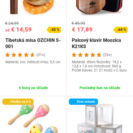
€ 24,99
€ 49,99
€ 14,59
€ 17,89
-42 %
-64 %
od
Tibetská misa OZCHIN ‎S-
Palcový klavír Moozica
001
K21KS
(31×)
(23×)
Materiál: kov Velikost mísy: 9,5 cm
Materiál: dřevo Rozměry: ‎18,2 x
13,8 x 1,9 cm Hmotnost: 960 g
Počet kláves: 21 21 hrotů v C duru
4 kusy na sklade
Posledný kus na sklade
Všetko za € 4
First minute