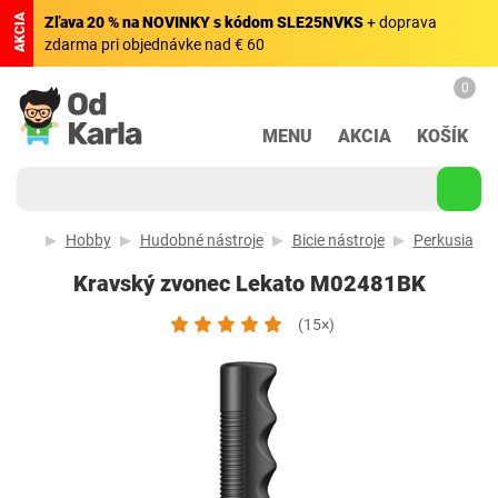
AKCIA
Zľava 20 % na NOVINKY s kódom SLE25NVKS
+ doprava
zdarma pri objednávke nad € 60
0
MENU
AKCIA
KOŠÍK
Hobby
Hudobné nástroje
Bicie nástroje
Perkusia
Kravský zvonec Lekato ‎M02481BK
(15×)