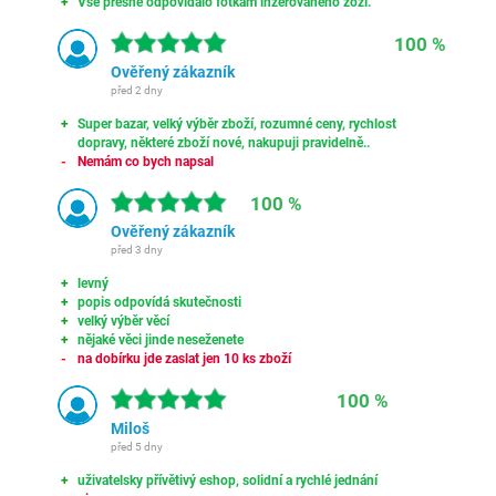
Vše přesně odpovídalo fotkám inzerovaného zoží.
100 %
Ověřený zákazník
před 2 dny
Super bazar, velký výběr zboží, rozumné ceny, rychlost
dopravy, některé zboží nové, nakupuji pravidelně..
Nemám co bych napsal
100 %
Ověřený zákazník
před 3 dny
levný
popis odpovídá skutečnosti
velký výběr věcí
nějaké věci jinde neseženete
na dobírku jde zaslat jen 10 ks zboží
100 %
Miloš
před 5 dny
uživatelsky přívětivý eshop, solidní a rychlé jednání