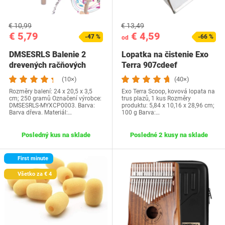
€ 10,99
€ 13,49
€ 5,79
€ 4,59
-47 %
-66 %
od
DMSESRLS Balenie 2
Lopatka na čistenie Exo
drevených račňových
Terra ‎907cdeef
hlukomerov,…
(10×)
(40×)
Rozměry balení: 24 x 20,5 x 3,5
Exo Terra Scoop, kovová lopata na
cm; 250 gramů Označení výrobce:
trus plazů, 1 kus Rozměry
DMSESRLS-MYXCP0003. Barva:
produktu: ‎5,84 x 10,16 x 28,96 cm;
Barva dřeva. Materiál:…
100 g Barva‎:…
Posledný kus na sklade
Posledné 2 kusy na sklade
First minute
Všetko za € 4