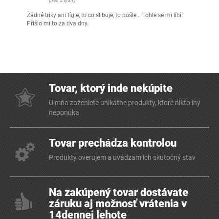
před 2 týdny
Žádné triky ani fígle, to co slibuje, to pošle... Tohle se mi líbí.
Přišlo mi to za dva dny.
Tovar, ktorý inde nekúpite
U mňa zoženiete unikátne produkty, ktoré nikto iný
neponúka
Tovar prechádza kontrolou
Produkty overujem a uvádzam ich skutočný stav
Na zakúpený tovar dostávate
záruku aj možnosť vrátenia v
14dennej lehote