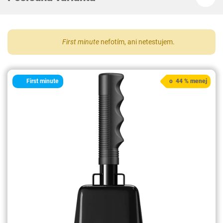
First minute
nefotím, ani netestujem.
First minute
o 44 % menej