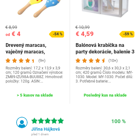
€ 8,99
€ 10,99
€ 4
€ 4,59
-54 %
-59 %
od
Drevený maracas,
Balónová krabička na
vaječný maracas,
party dekorácie, balenie 3
trepačka na vajíčka,…
bielych…
(9×)
(10×)
Rozměry balení: 17,2 x 13,9 x 3,9
Rozměry balení: 30,6 x 30,3 x 2,1
cm; 120 gramů Označení výrobce:
cm; 420 gramů Číslo modelu: MY-
ZM89-IZU98A-BUU88Z. Hmotnost
1030. Model: MY-1030. Počet dílů:
položky: 120g. ASIN:…
3. Potřebné baterie:…
> 5 kusov na sklade
Posledný kus na sklade
100 %
Jiřina Hájková
před 1 dnem