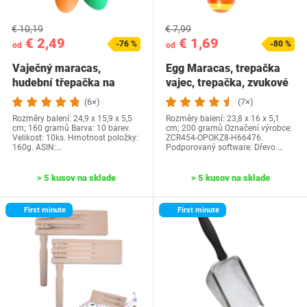
€ 10,19
€ 7,99
€ 2,49
€ 1,69
-76 %
-80 %
od
od
Vaječný maracas,
Egg Maracas, trepačka
hudební třepačka na
vajec, trepačka, zvukové
vajíčka, bicí hudební…
vajcia,…
(6×)
(7×)
Rozměry balení: 24,9 x 15,9 x 5,5
Rozměry balení: 23,8 x 16 x 5,1
cm; 160 gramů Barva: 10 barev.
cm; 200 gramů Označení výrobce:
Velikost: 10ks. Hmotnost položky:
ZCR454-OPOKZ8-H66476.
160g. ASIN:…
Podporovaný software: Dřevo.…
> 5 kusov na sklade
> 5 kusov na sklade
First minute
First minute