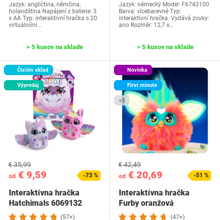
Jazyk: ‎angličtina, němčina,
Jazyk: německý Model: F6743100
holandština ‎Napájení z baterie: 3
Barva: vícebarevné Typ:
x AA Typ: interaktivní hračka s 20
interaktivní hračka Vydává zvuky:
virtuálními…
ano Rozměr: ‎12,7 x…
> 5 kusov na sklade
> 5 kusov na sklade
Čistím sklad
Novinka
Výpredaj
First minute
+3
€ 35,99
€ 42,49
€ 9,59
€ 20,69
-73 %
-51 %
od
od
Interaktívna hračka
Interaktívna hračka
Hatchimals 6069132
Furby ‎oranžová
(57×)
(47×)