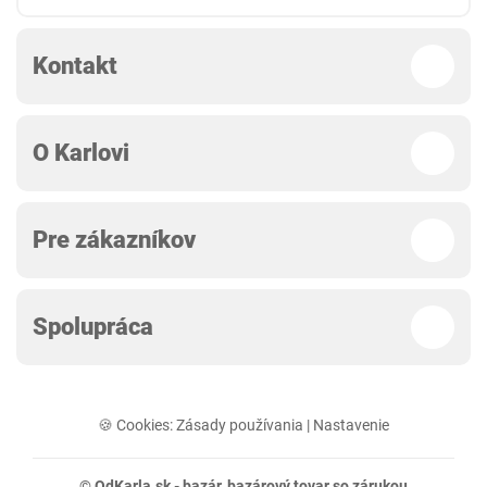
Kontakt
O Karlovi
Pre zákazníkov
Spolupráca
🍪 Cookies:
Zásady používania
|
Nastavenie
© OdKarla.sk -
bazár
, bazárový tovar so zárukou