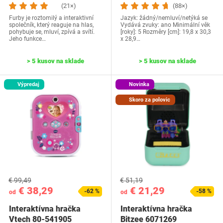
(21×)
(88×)
Furby je roztomilý a interaktivní
Jazyk: žádný/nemluví/netýká se
společník, který reaguje na hlas,
Vydává zvuky: ano Minimální věk
pohybuje se, mluví, zpívá a svítí.
[roky]: 5 Rozměry [cm]: 19,8 x 30,3
Jeho funkce…
x 28,9…
> 5 kusov na sklade
> 5 kusov na sklade
Výpredaj
Novinka
Skoro za polovic
€ 99,49
€ 51,19
€ 38,29
€ 21,29
-62 %
-58 %
od
od
Interaktívna hračka
Interaktívna hračka
Vtech 80-541905
Bitzee 6071269