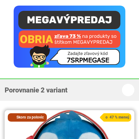
Porovnanie 2 variant
Skoro za polovic
o 47 % menej