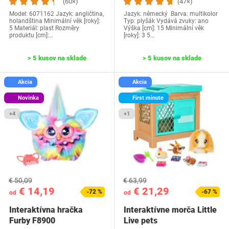
(60×)
(47×)
Model: ‎6071162 Jazyk: ‎angličtina,
Jazyk: německý Barva: multikolor
holandština Minimální věk [roky]:
Typ: plyšák Vydává zvuky: ano
5 Materiál: plast Rozměry
Výška [cm]: 15 Minimální věk
produktu [cm]:…
[roky]: 3 5…
> 5 kusov na sklade
> 5 kusov na sklade
Akcia
Akcia
Novinka
First minute
+4
+1
€ 50,09
€ 63,99
€ 14,19
€ 21,29
-72 %
-67 %
od
od
Interaktívna hračka
Interaktívne morča Little
Furby F8900
Live pets