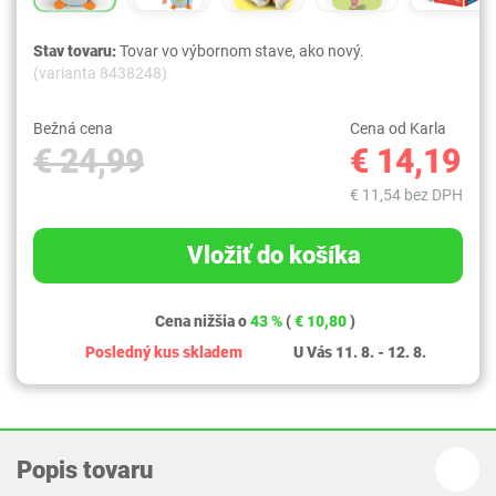
Stav tovaru:
Tovar vo výbornom stave, ako nový.
(varianta 8438248)
Bežná cena
Cena od Karla
€ 24,99
€ 14,19
€ 11,54 bez DPH
Vložiť do košíka
Cena nižšia o
43 %
(
€ 10,80
)
Posledný kus skladem
U Vás 11. 8. - 12. 8.
Popis tovaru