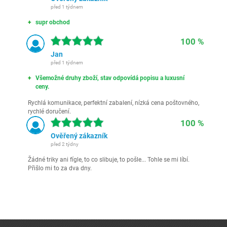
před 1 týdnem
supr obchod
100 %
Jan
před 1 týdnem
Všemožné druhy zboží, stav odpovídá popisu a luxusní
ceny.
Rychlá komunikace, perfektní zabalení, nízká cena poštovného,
rychlé doručení.
100 %
Ověřený zákazník
před 2 týdny
Žádné triky ani fígle, to co slibuje, to pošle... Tohle se mi líbí.
Přišlo mi to za dva dny.