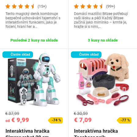
(15×)
(99+)
Tento magický deník kombinuje
Domácí mazlíčci Bitzee potřebují
bezpečné uchovávání tajemství s
vaši lásku a péči Každý Bitzee
interaktivními funkcemi, jako je
začíná jako miminko – krmte je,
focení, hraní her a…
hrajte si s nimi,…
Posledné 2 kusy na sklade
3 kusy na sklade
Čistím sklad
Čistím sklad
€ 37,99
€ 30,59
€ 9,99
€ 7,09
-74 %
-77 %
od
Interaktívna hračka
Interaktívna hračka