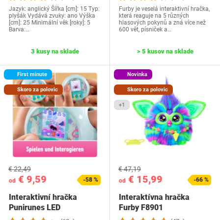
Jazyk: anglický Šířka [cm]: 15 Typ:
Furby je veselá interaktivní hračka,
plyšák Vydává zvuky: ano Výška
která reaguje na 5 různých
[cm]: 25 Minimální věk [roky]: 5
hlasových pokynů a zná více než
Barva:…
600 vět, písniček a…
3 kusy na sklade
> 5 kusov na sklade
First minute
Novinka
Skoro za polovic
Skoro za polovic
+1
€ 22,49
€ 47,19
€ 9,59
€ 15,99
-58 %
-66 %
od
od
Interaktivní hračka
Interaktívna hračka
Punirunes LED
Furby F8901