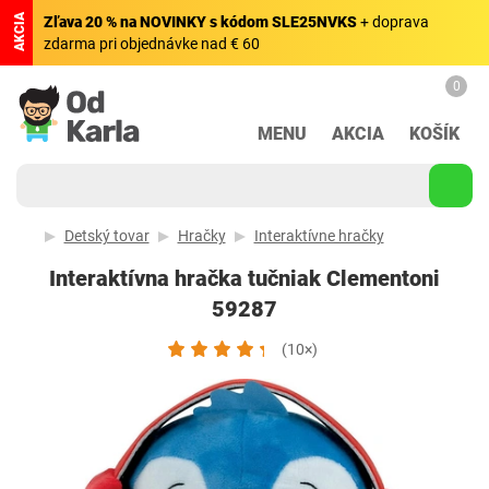
AKCIA
Zľava 20 % na NOVINKY s kódom SLE25NVKS
+ doprava
zdarma pri objednávke nad € 60
0
MENU
AKCIA
KOŠÍK
Detský tovar
Hračky
Interaktívne hračky
Interaktívna hračka tučniak Clementoni
59287
(10×)