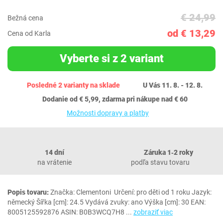
€ 24,99
Bežná cena
od € 13,29
Cena od Karla
Vyberte si z 2 variant
Posledné 2 varianty na sklade
U Vás 11. 8. - 12. 8.
Dodanie od € 5,99, zdarma pri nákupe nad € 60
Možnosti dopravy a platby
14 dní
Záruka 1‐2 roky
na vrátenie
podľa stavu tovaru
Popis tovaru:
Značka: Clementoni Určení: pro děti od 1 roku Jazyk:
německý Šířka [cm]: 24.5 Vydává zvuky: ano Výška [cm]: 30 EAN:
8005125592876 ASIN: B0B3WCQ7H8
...
zobraziť viac