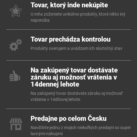
Tovar, ktorý inde nekúpite
U mňa zoženiete unikátne produkty, ktoré nikto iný
neponúka
Tovar prechádza kontrolou
Produkty overujem a uvádzam ich skutočný stav
Na zakúpený tovar dostávate
záruku aj možnosť vrátenia v
14dennej lehote
Na zakúpený tovar dostávate záruku aj možnosť
vrátenia v 14dňovej lehote
Predajne po celom Česku
Navštívte jednu z mojich niekoľkých predajní so super
lacnými nákupmi