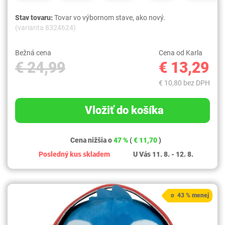
Stav tovaru:
Tovar vo výbornom stave, ako nový.
(varianta 8324624)
Bežná cena
Cena od Karla
€ 24,99
€ 13,29
€ 10,80 bez DPH
Vložiť do košíka
Cena nižšia o
47 %
(
€ 11,70
)
Posledný kus skladem
U Vás 11. 8. - 12. 8.
o 43 % menej