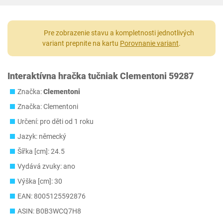
Pre zobrazenie stavu a kompletnosti jednotlivých
variant prepnite na kartu
Porovnanie variant
.
Interaktívna hračka tučniak Clementoni 59287
Značka:
Clementoni
Značka: Clementoni
Určení: pro děti od 1 roku
Jazyk: německý
Šířka [cm]: 24.5
Vydává zvuky: ano
Výška [cm]: 30
EAN: 8005125592876
ASIN: B0B3WCQ7H8