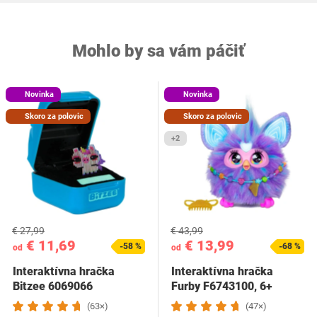
Mohlo by sa vám páčiť
Novinka
Novinka
Skoro za polovic
Skoro za polovic
+2
€ 27,99
€ 43,99
€ 11,69
€ 13,99
-58 %
-68 %
od
od
Interaktívna hračka
Interaktívna hračka
Bitzee 6069066
Furby F6743100, 6+
(63×)
(47×)