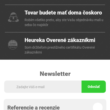
Tovar budete mať doma čoskoro
Robím všetko preto, aby ste Vašu objednávku mali u
seba čo najskôr
Heureka Overené zákazníkmi
Som držiteľom prestížneho certifikátu Overené
zákazníkmi
Newsletter
Odoslať
Referencie a recenzie