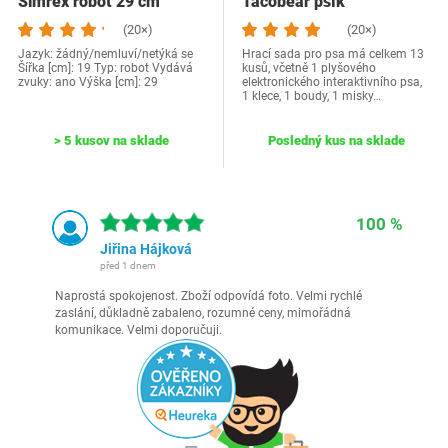
Simrex robot 29 cm
Tacobear psík
(20×)
(20×)
Jazyk: žádný/nemluví/netýká se
Hrací sada pro psa má celkem 13
Šířka [cm]: 19 Typ: robot Vydává
kusů, včetně 1 plyšového
zvuky: ano Výška [cm]: 29
elektronického interaktivního psa,
1 klece, 1 boudy, 1 misky…
> 5 kusov na sklade
Posledný kus na sklade
100 %
Jiřina Hájková
před 1 dnem
Naprostá spokojenost. Zboží odpovídá foto. Velmi rychlé
zaslání, důkladně zabaleno, rozumné ceny, mimořádná
komunikace. Velmi doporučuji.