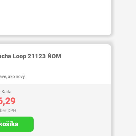
RID000006783033
racha Loop 21123 ŇOM
ve, ako nový.
 Karla
6,29
 bez DPH
 košíka