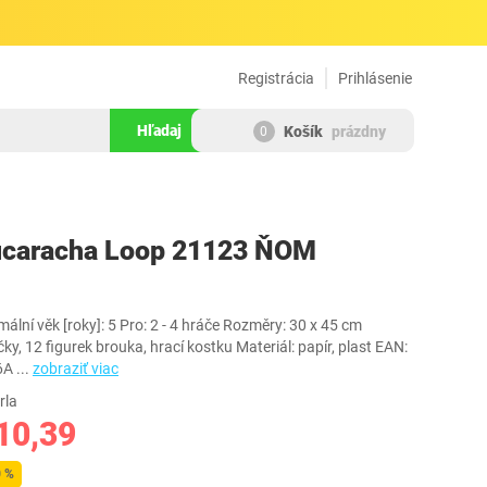
Registrácia
Prihlásenie
Hľadaj
Košík
prázdny
0
173362
Cucaracha Loop 21123 ŇOM
lní věk [roky]: 5 Pro: 2 - 4 hráče Rozměry: 30 x 45 cm
ky, 12 figurek brouka, hrací kostku Materiál: papír, plast EAN:
6A
...
zobraziť viac
rla
10,39
0 %