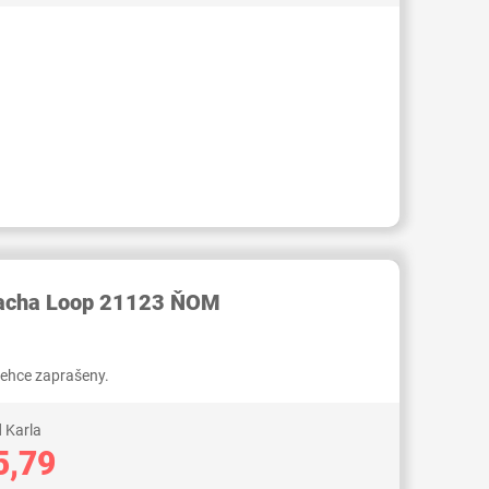
RID000007363198
racha Loop 21123 ŇOM
 lehce zaprašeny.
 Karla
5,79