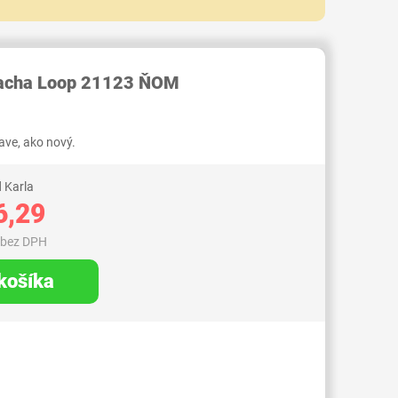
RID000006704327
racha Loop 21123 ŇOM
ve, ako nový.
 Karla
6,29
 bez DPH
 košíka