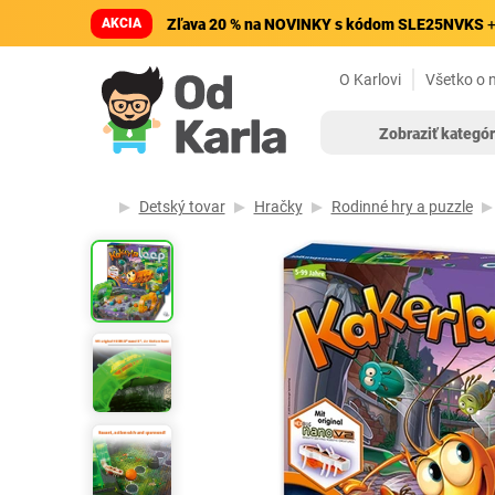
AKCIA
Zľava 20 % na NOVINKY s kódom SLE25NVKS
+
O Karlovi
Všetko o 
Zobraziť kategór
Detský tovar
Hračky
Rodinné hry a puzzle