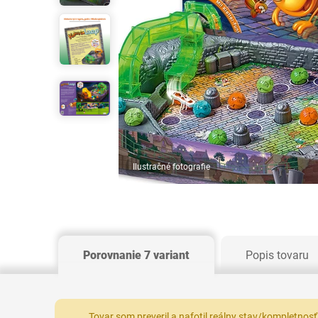
Ilustračné fotografie
Porovnanie 7 variant
Popis tovaru
Tovar som preveril a nafotil reálny stav/kompletnosť