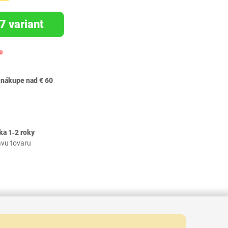
7 variant
e
 nákupe nad € 60
ka 1‐2 roky
avu tovaru