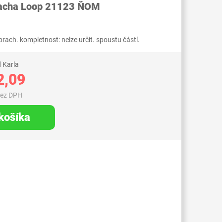
racha Loop 21123 ŇOM
prach. kompletnost: nelze určit. spoustu částí.
 Karla
2,09
bez DPH
 košíka