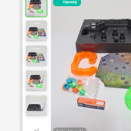
Výpredaj
+4