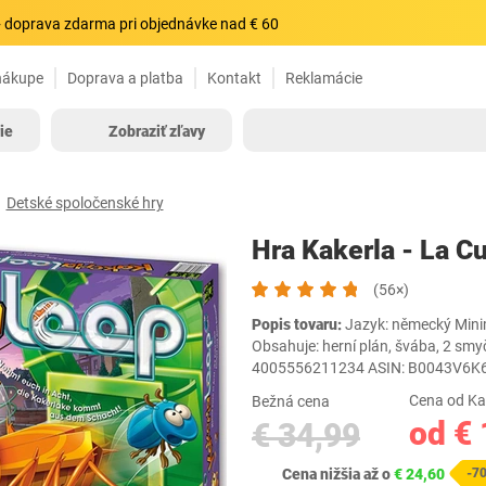
 doprava zdarma pri objednávke nad € 60
nákupe
Doprava a platba
Kontakt
Reklamácie
ie
Zobraziť zľavy
Detské spoločenské hry
Hra Kakerla - La 
(56×)
Popis tovaru:
Jazyk: německý Minimá
Obsahuje: herní plán, švába, 2 smyč
4005556211234 ASIN: B0043V6K
Cena od Ka
Bežná cena
od € 
€ 34,99
Cena nižšia až o
€ 24,60
-7