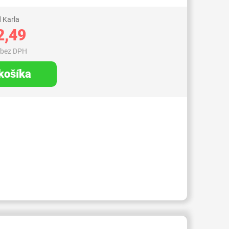
 Karla
2,49
 bez DPH
 košíka
RID000006120736