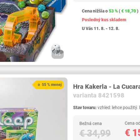
Cena nižšia o
53 %
(
€ 18,70
)
Posledný kus skladem
U Vás 11. 8. - 12. 8.
1/5
o 55 % menej
Hra Kakerla - La Cuca
varianta 8421598
Stav tovaru:
vzhled: lehce použitý.
Cena od
Bežná cena
€ 1
€ 34,99