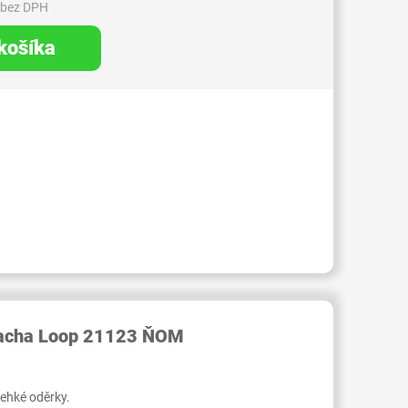
 bez DPH
 košíka
RID000006038366
racha Loop 21123 ŇOM
lehké oděrky.