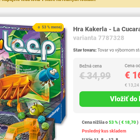
o 53 % menej
Hra Kakerla - La Cuca
varianta 7787328
Stav tovaru:
Tovar vo výbornom sta
Cena od
Bežná cena
€ 1
€ 34,99
€ 13,24
Vložiť do
Cena nižšia o
53 %
(
€ 18,70
)
Posledný kus skladem
U Vás 11. 8. - 12. 8.