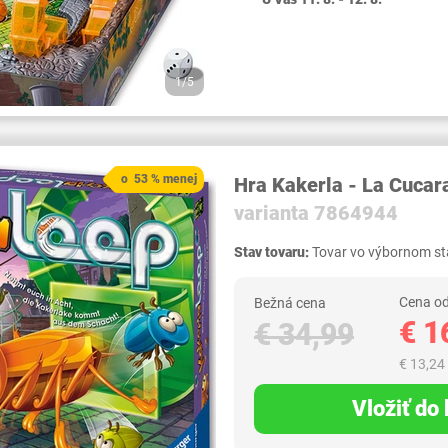
1/5
o 53 % menej
Hra Kakerla - La Cuca
varianta 7864944
Stav tovaru:
Tovar vo výbornom sta
Cena od
Bežná cena
€ 1
€ 34,99
€ 13,24
Vložiť do