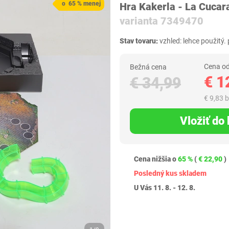
o 65 % menej
Hra Kakerla - La Cuca
varianta 7349470
Stav tovaru:
vzhled: lehce použitý. 
Cena od
Bežná cena
€ 1
€ 34,99
€ 9,83 
Vložiť do
Cena nižšia o
65 %
(
€ 22,90
)
Posledný kus skladem
U Vás 11. 8. - 12. 8.