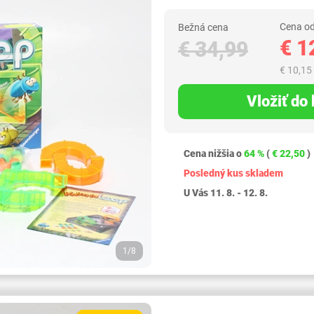
Cena od
Bežná cena
€ 1
€ 34,99
€ 10,15
Vložiť do
Cena nižšia o
64 %
(
€ 22,50
)
Posledný kus skladem
U Vás 11. 8. - 12. 8.
1/8