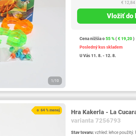
€ 12,84
Vložiť do
Cena nižšia o
55 %
(
€ 19,20
)
Posledný kus skladem
U Vás 11. 8. - 12. 8.
1/10
o 64 % menej
Hra Kakerla - La Cuca
varianta 7256793
Stav tovaru:
vzhled: lehce použitý. 