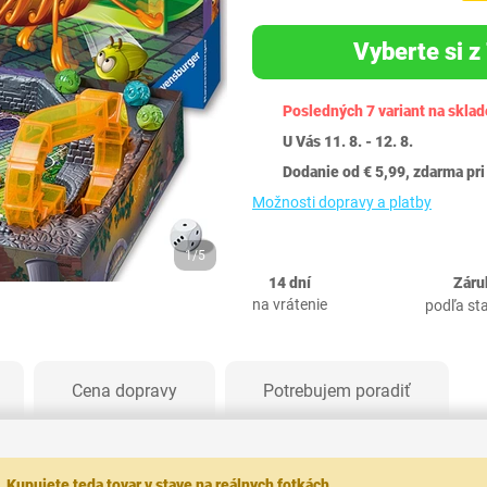
Vyberte si z 
Posledných 7 variant na sklad
U Vás 11. 8. - 12. 8.
Dodanie od € 5,99, zdarma pri
Možnosti dopravy a platby
1/5
14 dní
Záru
na vrátenie
podľa st
Cena dopravy
Potrebujem poradiť
.
Kupujete teda tovar v stave na reálnych fotkách.