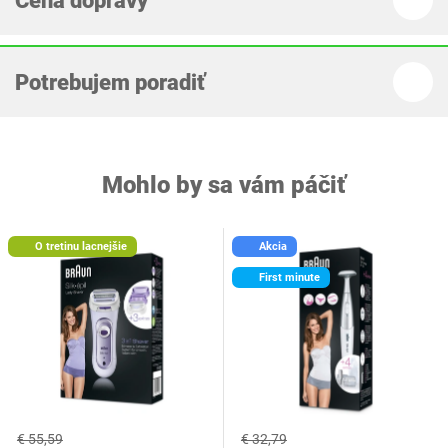
Cena dopravy
Potrebujem poradiť
Mohlo by sa vám páčiť
O tretinu lacnejšie
Akcia
First minute
€ 55,59
€ 32,79