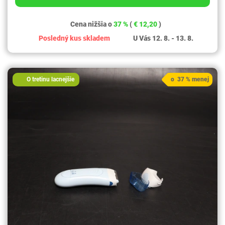
Cena nižšia o
37 %
(
€ 12,20
)
Posledný kus skladem
U Vás 12. 8. - 13. 8.
O tretinu lacnejšie
o 37 % menej