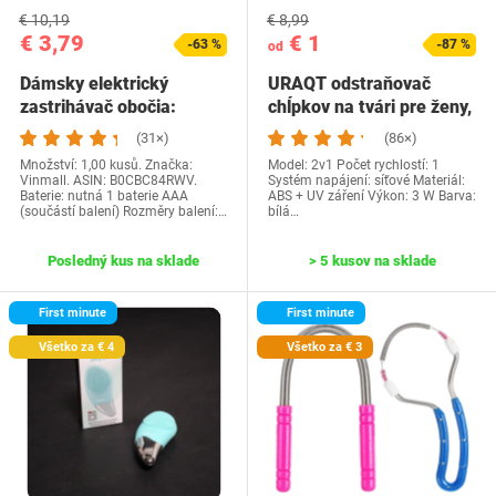
€ 10,19
€ 8,99
€ 3,79
€ 1
-63 %
-87 %
od
Dámsky elektrický
URAQT odstraňovač
zastrihávač obočia:
chĺpkov na tvári pre ženy,
Epilátor obočia pre…
elektrický…
(31×)
(86×)
Množství: 1,00 kusů. Značka:
Model: 2v1 Počet rychlostí: 1
Vinmall. ASIN: B0CBC84RWV.
Systém napájení: síťové Materiál:
Baterie: nutná 1 baterie AAA
ABS + UV záření Výkon: 3 W Barva:
(součástí balení) Rozměry balení:…
bílá…
Posledný kus na sklade
> 5 kusov na sklade
First minute
First minute
Všetko za € 4
Všetko za € 3