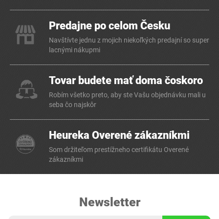
Predajne po celom Česku
Navštívte jednu z mojich niekoľkých predajní so super
lacnými nákupmi
Tovar budete mať doma čoskoro
Robím všetko preto, aby ste Vašu objednávku mali u
seba čo najskôr
Heureka Overené zákazníkmi
Som držiteľom prestížneho certifikátu Overené
zákazníkmi
Newsletter