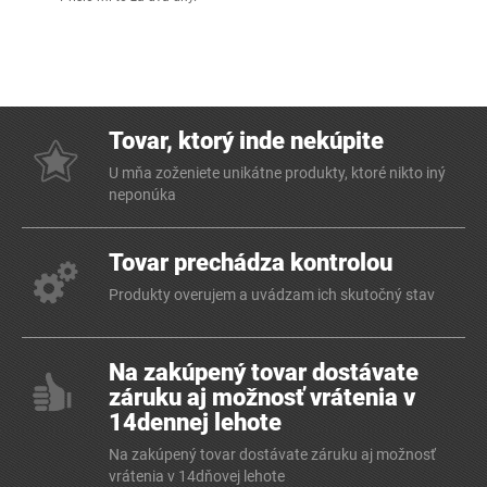
Tovar, ktorý inde nekúpite
U mňa zoženiete unikátne produkty, ktoré nikto iný
neponúka
Tovar prechádza kontrolou
Produkty overujem a uvádzam ich skutočný stav
Na zakúpený tovar dostávate
záruku aj možnosť vrátenia v
14dennej lehote
Na zakúpený tovar dostávate záruku aj možnosť
vrátenia v 14dňovej lehote