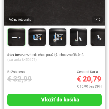
Reálna fotografia
1/10
Stav tovaru:
vzhled: lehce použitý. lehce znečištěné.
(varianta 8450671)
Bežná cena
Cena od Karla
€ 32,99
€ 20,79
€ 16,90 bez DPH
Vložiť do košíka