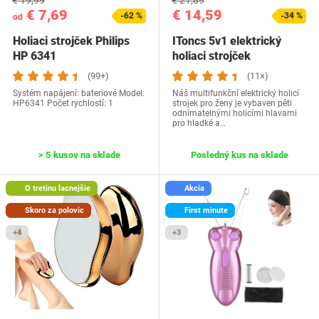
€ 19,99
€ 21,89
€ 7,69
€ 14,59
-62 %
-34 %
od
Holiaci strojček Philips
IToncs 5v1 elektrický
HP 6341
holiaci strojček
(99+)
(11×)
Systém napájení: bateriové Model:
Náš multifunkční elektrický holicí
HP6341 Počet rychlostí: 1
strojek pro ženy je vybaven pěti
odnímatelnými holicími hlavami
pro hladké a…
> 5 kusov na sklade
Posledný kus na sklade
O tretinu lacnejšie
Akcia
Skoro za polovic
First minute
+4
+3