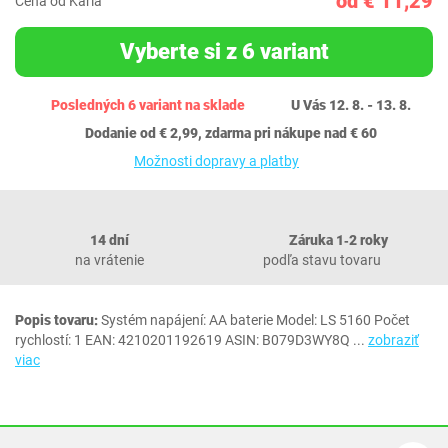
od € 11,29
Cena od Karla
Vyberte si z 6 variant
Posledných 6 variant na sklade
U Vás 12. 8. - 13. 8.
Dodanie od € 2,99, zdarma pri nákupe nad € 60
Možnosti dopravy a platby
14 dní
Záruka 1‐2 roky
na vrátenie
podľa stavu tovaru
Popis tovaru:
Systém napájení: AA baterie Model: LS 5160 Počet
rychlostí: 1 EAN: 4210201192619 ASIN: B079D3WY8Q
...
zobraziť
viac