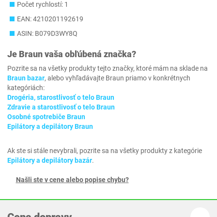
Počet rychlostí: 1
EAN: 4210201192619
ASIN: B079D3WY8Q
Je
Braun
vaša obľúbená značka?
Pozrite sa na všetky produkty tejto značky, ktoré mám na sklade na
Braun bazar
, alebo vyhľadávajte Braun priamo v konkrétnych
kategóriách:
Drogéria, starostlivosť o telo Braun
Zdravie a starostlivosť o telo Braun
Osobné spotrebiče Braun
Epilátory a depilátory Braun
Ak ste si stále nevybrali, pozrite sa na všetky produkty z kategórie
Epilátory a depilátory bazár
.
Našli ste v cene alebo popise chybu?