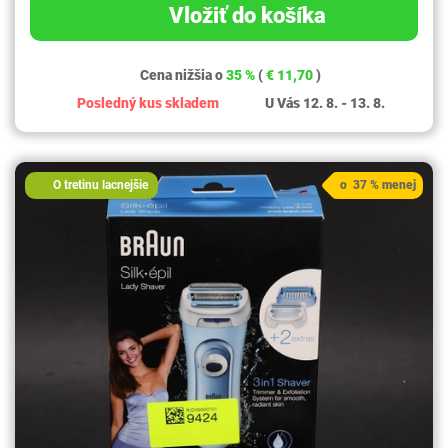
Vložiť do košíka
Cena nižšia o
35 %
(
€ 11,70
)
Posledný kus skladem
U Vás 12. 8. - 13. 8.
O tretinu lacnejšie
o 37 % menej