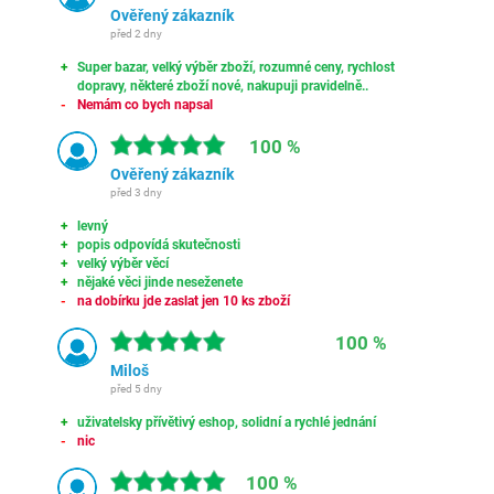
Ověřený zákazník
před 2 dny
Super bazar, velký výběr zboží, rozumné ceny, rychlost
dopravy, některé zboží nové, nakupuji pravidelně..
Nemám co bych napsal
100 %
Ověřený zákazník
před 3 dny
levný
popis odpovídá skutečnosti
velký výběr věcí
nějaké věci jinde neseženete
na dobírku jde zaslat jen 10 ks zboží
100 %
Miloš
před 5 dny
uživatelsky přívětivý eshop, solidní a rychlé jednání
nic
100 %