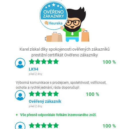
Karel získal díky spokojenosti ověřených zákazníků
prestižní certifikát Ověřeno zákazníky
100 %
LK94
před 2 dny
Výborná komunikace s prodejcem, spolehlivost, vstřícnost,
ochota a rychlé jednání, ráda doporučuji!
100 %
Ověřený zákazník
před 2 dny
Vše přesně odpovídalo fotkám inzerovaného zoží.
100 %