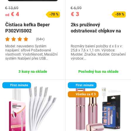
€ 13,69
€ 6,99
€ 4
€ 3
-70 %
-59 %
od
Čistiaca kefka Beper
2ks pružinový
P302VIS002
odstraňovač chĺpkov na
tvár Ručný epilátor…
(64×)
Model: neuvedeno Systém
Rozměry balení položky d x š x v:
napájení: síťové Požadované
25,8 x 7,6 x 1,1 cm. Výrobce:
vlastnosti: Vodotěsnost, Masážní
Mudder. Značka: Mudder. Označení
systém Nabíjení přes USB…
výrobce:…
3 kusy na sklade
Posledný kus na sklade
First minute
First minute
Všetko za € 3