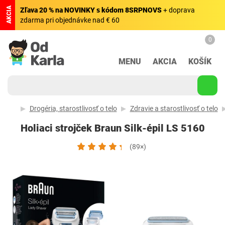
AKCIA
Zľava 20 % na NOVINKY s kódom 8SRPNOVS
+ doprava
zdarma pri objednávke nad € 60
0
MENU
AKCIA
KOŠÍK
Drogéria, starostlivosť o telo
Zdravie a starostlivosť o telo
Holiaci strojček Braun Silk-épil LS 5160
(89×)