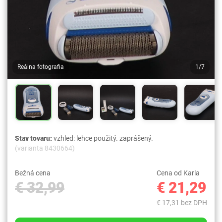
Reálna fotografia
1/7
Stav tovaru:
vzhled: lehce použitý. zaprášený.
(varianta 8430664)
Bežná cena
Cena od Karla
€ 32,99
€ 21,29
€ 17,31 bez DPH