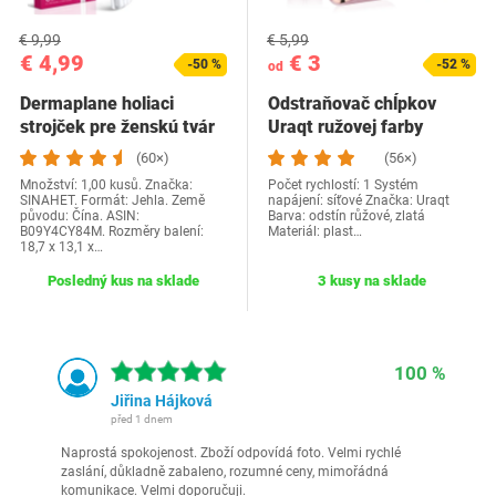
€ 9,99
€ 5,99
€ 4,99
€ 3
-50 %
-52 %
od
Dermaplane holiaci
Odstraňovač chĺpkov
strojček pre ženskú tvár
Uraqt ružovej farby
(balenie 6 ks)…
(60×)
(56×)
Množství: 1,00 kusů. Značka:
Počet rychlostí: 1 Systém
SINAHET. Formát: Jehla. Země
napájení: síťové Značka: Uraqt
původu: Čína. ASIN:
Barva: odstín růžové, zlatá
B09Y4CY84M. Rozměry balení:
Materiál: plast…
18,7 x 13,1 x…
Posledný kus na sklade
3 kusy na sklade
100 %
Jiřina Hájková
před 1 dnem
Naprostá spokojenost. Zboží odpovídá foto. Velmi rychlé
zaslání, důkladně zabaleno, rozumné ceny, mimořádná
komunikace. Velmi doporučuji.