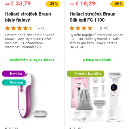
€ 33,79
€ 10,29
-39 %
-69 %
od
od
Holiaci strojček Braun
Holiaci strojček Braun
biely fialový
Silk épil FG 1100
(57×)
(51×)
Systém napájení: kombinované
Systém napájení: bateriové Model:
Model: Lady Style 5560 Počet
FG 1100 Počet rychlostí: 1 Holící
rychlostí: 1 Požadované
strojek pro ženy 1xAAA baterie
vlastnosti: vodotěsný 3…
Délka 14…
Posledné 2 kusy na sklade
4 kusy na sklade
Novinka
O tretinu lacnejšie
Výpredaj