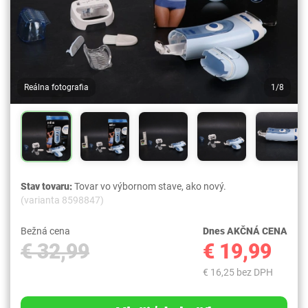
Reálna fotografia
1/8
Stav tovaru:
Tovar vo výbornom stave, ako nový.
(varianta 8598847)
Bežná cena
Dnes AKČNÁ CENA
€ 32,99
€ 19,99
€ 16,25 bez DPH