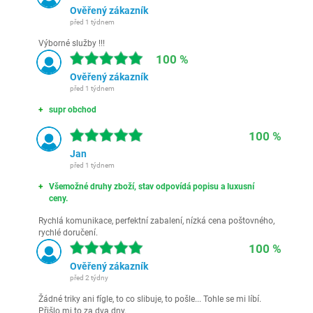
Ověřený zákazník
před 1 týdnem
Výborné služby !!!
100 %
Ověřený zákazník
před 1 týdnem
supr obchod
100 %
Jan
před 1 týdnem
Všemožné druhy zboží, stav odpovídá popisu a luxusní
ceny.
Rychlá komunikace, perfektní zabalení, nízká cena poštovného,
rychlé doručení.
100 %
Ověřený zákazník
před 2 týdny
Žádné triky ani fígle, to co slibuje, to pošle... Tohle se mi líbí.
Přišlo mi to za dva dny.