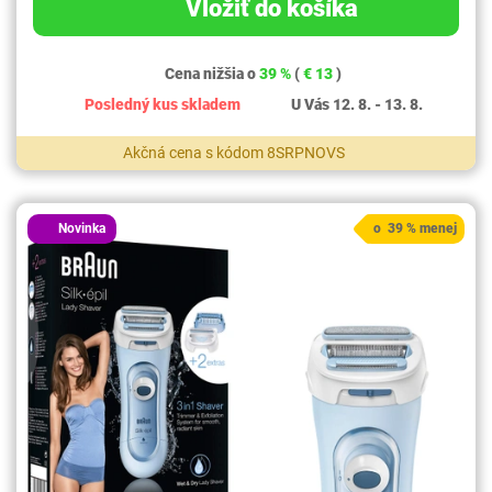
Vložiť do košíka
Cena nižšia o
39 %
(
€ 13
)
Posledný kus skladem
U Vás 12. 8. - 13. 8.
Akčná cena s kódom 8SRPNOVS
Novinka
o 39 % menej