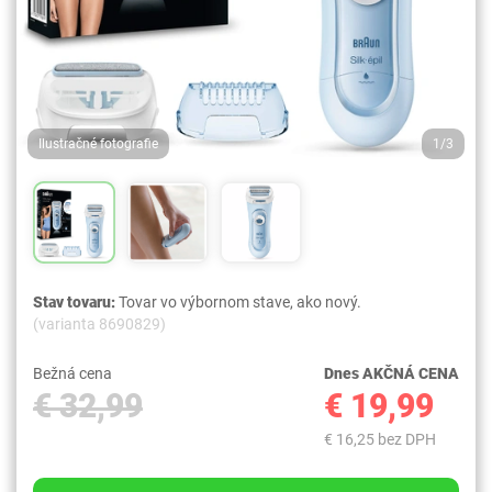
Ilustračné fotografie
1/3
Stav tovaru:
Tovar vo výbornom stave, ako nový.
(varianta 8690829)
Bežná cena
Dnes AKČNÁ CENA
€ 32,99
€ 19,99
€ 16,25 bez DPH