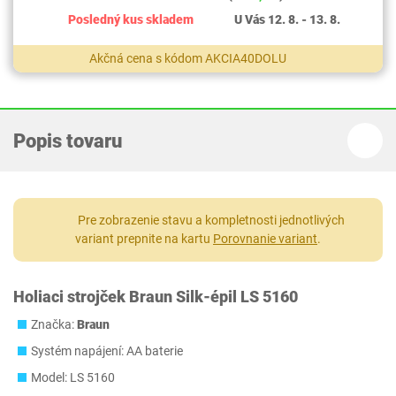
Posledný kus skladem
U Vás 12. 8. - 13. 8.
Akčná cena s kódom AKCIA40DOLU
Popis tovaru
Pre zobrazenie stavu a kompletnosti jednotlivých
variant prepnite na kartu
Porovnanie variant
.
Holiaci strojček Braun Silk-épil LS 5160
Značka:
Braun
Systém napájení: AA baterie
Model: LS 5160