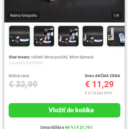
Reálna fotografia
1/8
Stav tovaru:
vzhled: lehce použitý. lehce špinavé.
(varianta 8305986)
Bežná cena
Dnes AKČNÁ CENA
€ 32,99
€ 11,29
€ 9,18 bez DPH
Vložiť do košíka
Cena nižšia o
66 %
(
€ 21,70
)