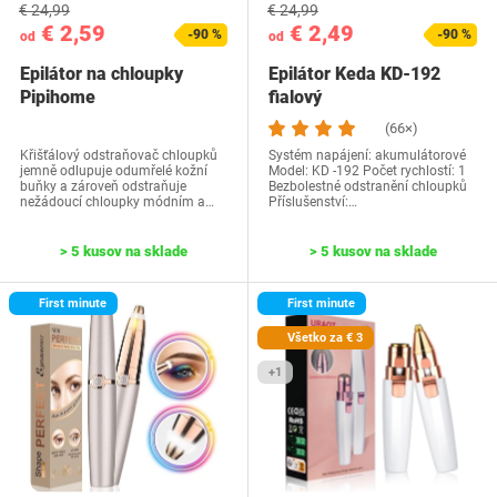
€ 24,99
€ 24,99
€ 2,59
€ 2,49
-90 %
-90 %
od
od
Epilátor na chloupky
Epilátor Keda KD-192
Pipihome
fialový
(66×)
Křišťálový odstraňovač chloupků
Systém napájení: akumulátorové
jemně odlupuje odumřelé kožní
Model: KD -192 Počet rychlostí: 1
buňky a zároveň odstraňuje
Bezbolestné odstranění chloupků
nežádoucí chloupky módním a…
Příslušenství:…
> 5 kusov na sklade
> 5 kusov na sklade
First minute
First minute
Všetko za € 3
+1