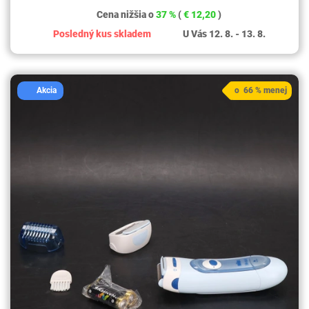
Cena nižšia o
37 %
(
€ 12,20
)
Posledný kus skladem
U Vás 12. 8. - 13. 8.
Akcia
o 66 % menej