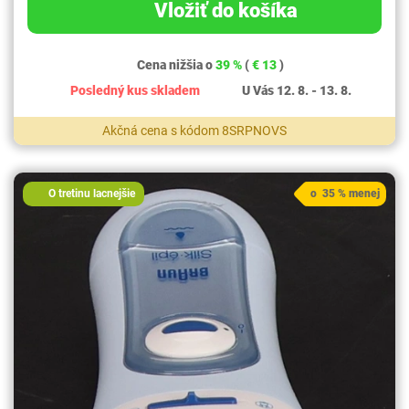
Vložiť do košíka
Cena nižšia o
39 %
(
€ 13
)
Posledný kus skladem
U Vás 12. 8. - 13. 8.
Akčná cena s kódom 8SRPNOVS
O tretinu lacnejšie
o 35 % menej