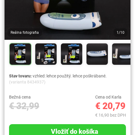
Reálna fotografia
1/10
Stav tovaru:
vzhled: lehce použitý. lehce poškrábané.
(varianta 8434937)
Bežná cena
Cena od Karla
€ 32,99
€ 20,79
€ 16,90 bez DPH
Vložiť do košíka