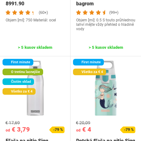
‎8991.90
bagrom
(60×)
(99+)
Objem [ml]: 750 Materiál: ocel
Objem [ml]: 0.5 S touto průhlednou
lahví mějte vždy přehled o hladině
vody
> 5 kusov skladem
> 5 kusov skladem
First minute
First minute
O tretinu lacnejšie
Všetko za € 4
Čistím sklad
Všetko za € 4
€ 17,69
€ 20,09
€ 3,79
€ 4
-79 %
-79 %
od
od
Fľaša na pitie Sigg
Detská fľaša na pitie Sigg