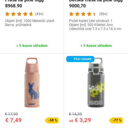
‎8968.90
‎9000,70
(43×)
(56×)
Objem [ml]: 1000 Materiál: plast
Počet balení (dle výrobce): 1
Barva: průhledná
Objem [ml]: 500 Křehké: Ano
Ušlechtilá ocel ‎7.3 x 7.3 x 18.4 cm
> 5 kusov skladem
> 5 kusov skladem
First minute
€ 17,99
€ 14,39
€ 7,49
€ 3,29
-58 %
-77 %
od