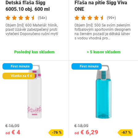
Detská fľaša Sigg
Fľaša na pitie Sigg Viva
6005.10 obj. 600 ml
ONE
(54×)
(99+)
Objem [ml]: 600 Materiál: hliník,
Objem [ml]: 500 Se svým zeleným
plast Uzávěr zabezpečený proti
fotbalovým sportovním designem
vytečení Doporučeno ruční mytí
na černém pozadí je dětská láhev
s vodou vhodná pro…
Posledný kus skladem
> 5 kusov skladem
First minute
First minute
Všetko za € 4
€ 16,99
€ 18,99
€ 4
€ 6,29
-76 %
-67 %
od
od