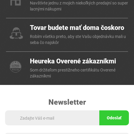
Navštívte jednu z mojich niekoľkých predajní so super
lacnými nákupmi
Tovar budete mať doma čoskoro
Robím všetko preto, aby ste Vašu objednávku mali u
seba čo najskôr
Heureka Overené zákazníkmi
Som držiteľom prestížneho certifikátu Overené
zákazníkmi
Newsletter
Odoslať