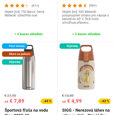
(61×)
(99+)
Objem [ml]: 750 Barva: černá
Objem [ml]: 500 Materiál:
Materiál: ušlechtilá ocel
polypropylen Určeno pro nápoje o
teplotě do 40° C Širší hrdlo
umožňuje přípravu…
> 5 kusov skladem
> 5 kusov skladem
First minute
Výpredaj
Skoro za polovic
Výpredaj
€ 21,99
€ 13,49
€ 7,89
€ 4,99
-64 %
-63 %
od
od
Športová fľaša na vodu
SIGG - Nerezová láhev na