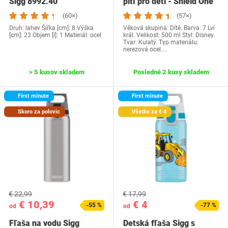
Sigg ‎8992.40
pití pro děti - Shield One
Disney…
(60×)
(57×)
Druh: lahev Šířka [cm]: 8 Výška
Věková skupina: Dítě. Barva: 7 Lví
[cm]: 23 Objem [l]: 1 Materiál: ocel
král. Velikost: 500 ml Styl: Disney.
Tvar: Kulatý. Typ materiálu:
nerezová ocel.…
> 5 kusov skladem
Posledné 2 kusy skladem
First minute
First minute
Skoro za polovic
Všetko za € 4
€ 22,99
€ 17,99
€ 10,39
€ 4
-55 %
-77 %
od
od
Fľaša na vodu Sigg
Detská fľaša Sigg s