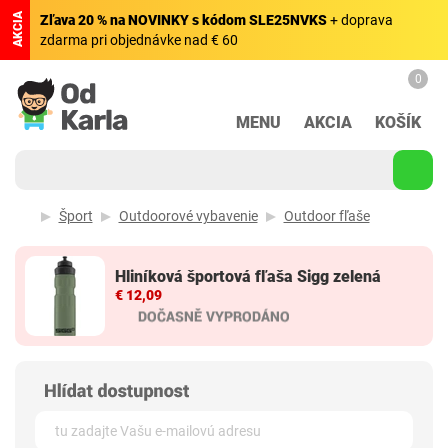
AKCIA
Zľava 20 % na NOVINKY s kódom SLE25NVKS
+ doprava
zdarma pri objednávke nad € 60
0
MENU
AKCIA
KOŠÍK
Šport
Outdoorové vybavenie
Outdoor fľaše
Hliníková športová fľaša Sigg zelená
€ 12,09