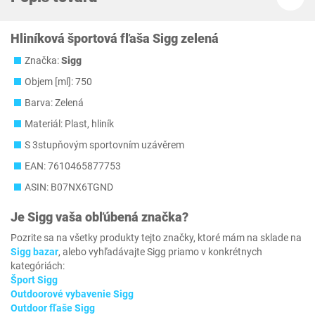
Hliníková športová fľaša Sigg zelená
Značka:
Sigg
Objem [ml]: 750
Barva: Zelená
Materiál: Plast, hliník
S 3stupňovým sportovním uzávěrem
EAN: 7610465877753
ASIN: B07NX6TGND
Je
Sigg
vaša obľúbená značka?
Pozrite sa na všetky produkty tejto značky, ktoré mám na sklade na
Sigg bazar
, alebo vyhľadávajte Sigg priamo v konkrétnych
kategóriách:
Šport Sigg
Outdoorové vybavenie Sigg
Outdoor fľaše Sigg