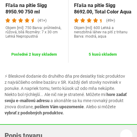
Fľaša na pitie Sigg
Fľaša na pitie Sigg
8950.90 750 ml
8692.00, Total Color Aqua
(41×)
(49×)
Objem [ml]: 750 Barva: průhledná,
Objem [ml]: 600 Lehká a
růžová, bílá Rozměry: 7 x 30 cm
nerozbitná láhev na pití z tritanu
Lehká Nepropustná
Barva: modrá, aqua
Posledné 2 kusy skladem
5 kusů skladem
⚡ Bleskové dodanie do druhého dňa pre desiatky tisíc produktov
z najväčšieho online bazáru v SR. Každý deň stovky noviniek v
ponuke. A napriek tomu, tento kúsok už odo mňa nekúpite.
Niekto bol rýchlejší... Ale nič nie je stratené. Môžete mi
hore zadať
svoju e-mailovú adresu
a akonáhle sa ku mne rovnaký produkt
znova dostane,
pošlem Vám upozornenie
. Alebo si môžete
vybrať z podobných produktov.
Popis tovaru