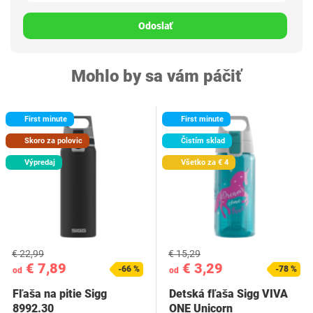
Odoslať
Mohlo by sa vám páčiť
First minute
First minute
Skoro za polovic
Čistím sklad
Výpredaj
Všetko za € 4
€ 22,99
€ 15,29
€ 7,89
€ 3,29
-66 %
-78 %
od
od
Fľaša na pitie Sigg
Detská fľaša Sigg VIVA
‎8992.30
ONE Unicorn