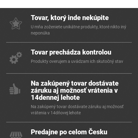
Tovar, ktorý inde nekúpite
U mňa zoženiete unikátne produkty, ktoré nikto iný
neponúka
Tovar prechádza kontrolou
Produkty overujem a uvádzam ich skutočný stav
Na zakúpený tovar dostávate
záruku aj možnosť vrátenia v
14dennej lehote
Na zakúpený tovar dostávate záruku aj možnosť
vrátenia v 14dňovej lehote
Predajne po celom Česku