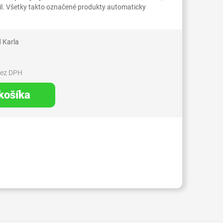
il. Všetky takto označené produkty automaticky
 Karla
bez DPH
 košíka