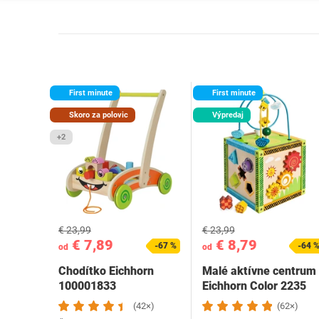
First minute
First minute
Skoro za polovic
Výpredaj
+2
€ 23,99
€ 23,99
€ 7,89
€ 8,79
-67 %
-64 
od
od
Chodítko Eichhorn
Malé aktívne centrum
100001833
Eichhorn Color 2235
(42×)
(62×)