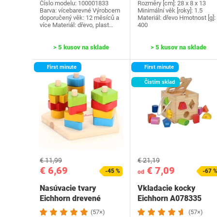
Číslo modelu: ‎100001833
Rozměry [cm]: 28 x 8 x 13
Barva: vícebarevné Výrobcem
Minimální věk [roky]: 1.5
doporučený věk: ‎12 měsíců a
Materiál: dřevo Hmotnost [g]:
více Materiál: dřevo, plast…
400
> 5 kusov na sklade
> 5 kusov na sklade
First minute
First minute
Čistím sklad
€ 11,99
€ 21,19
€ 6,69
€ 7,09
-45 %
-67 
od
Nasúvacie tvary
Vkladacie kocky
Eichhorn drevené
Eichhorn A078335
farebné
(57×)
(57×)