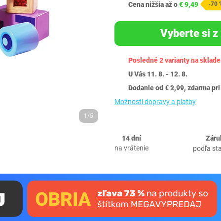
Cena nižšia až o
€ 9,49
-70 
Vyberte si z 
Posledné 2 varianty na sklade
U Vás 11. 8. - 12. 8.
Dodanie od € 2,99, zdarma pri
Možnosti dopravy a platby
1/5
14 dní
Záru
na vrátenie
podľa st