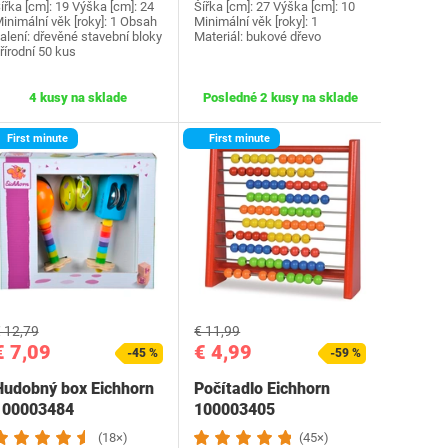
ířka [cm]: 19 Výška [cm]: 24
Šířka [cm]: 27 Výška [cm]: 10
inimální věk [roky]: 1 Obsah
Minimální věk [roky]: 1
alení: dřevěné stavební bloky
Materiál: bukové dřevo
řírodní 50 kus
4 kusy na sklade
Posledné 2 kusy na sklade
First minute
First minute
 12,79
€ 11,99
€ 7,09
€ 4,99
-45 %
-59 %
Hudobný box Eichhorn
Počítadlo Eichhorn
100003484
100003405
(18×)
(45×)