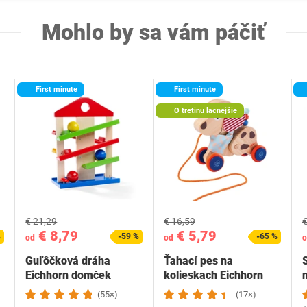
Mohlo by sa vám páčiť
First minute
First minute
O tretinu lacnejšie
€ 21,29
€ 16,59
€
€ 8,79
€ 5,79
%
-59 %
-65 %
od
od
o
Guľôčková dráha
Ťahací pes na
Eichhorn domček
kolieskach Eichhorn
(55×)
(17×)