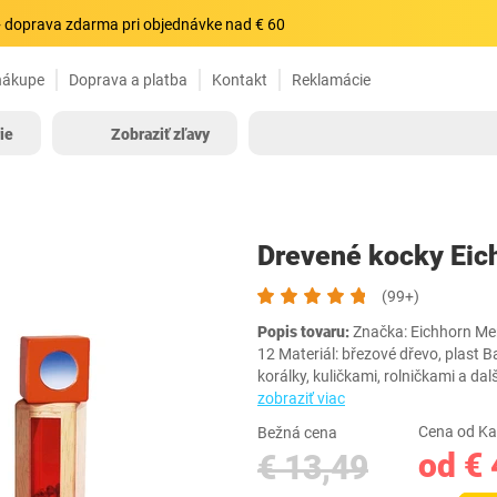
 doprava zdarma pri objednávke nad € 60
nákupe
Doprava a platba
Kontakt
Reklamácie
ie
Zobraziť zľavy
Drevené kocky Eic
(99+)
Popis tovaru:
Značka: Eichhorn Menš
12 Materiál: březové dřevo, plast B
korálky, kuličkami, rolničkami a
zobraziť viac
Cena od Ka
Bežná cena
od € 
€ 13,49