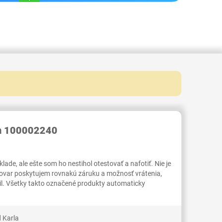
RID000006788732
rn 100002240
ade, ale ešte som ho nestihol otestovať a nafotiť. Nie je
tovar poskytujem rovnakú záruku a možnosť vrátenia,
il. Všetky takto označené produkty automaticky
 Karla