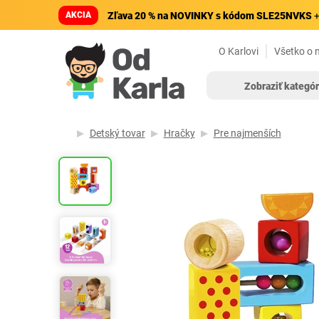
AKCIA
Zľava 20 % na NOVINKY s kódom SLE25NVKS
+
O Karlovi
Všetko o 
Zobraziť kategór
Detský tovar
Hračky
Pre najmenších