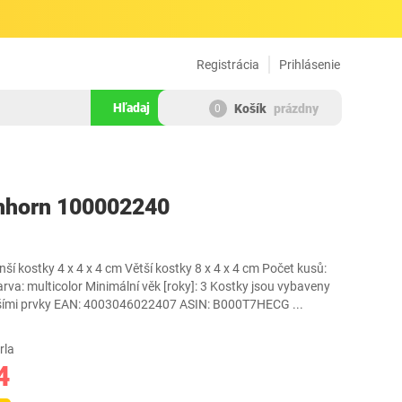
Registrácia
Prihlásenie
Hľadaj
Košík
prázdny
0
188330
hhorn 100002240
í kostky 4 x 4 x 4 cm Větší kostky 8 x 4 x 4 cm Počet kusů:
arva: multicolor Minimální věk [roky]: 3 Kostky jsou vybaveny
 dalšími prvky EAN: 4003046022407 ASIN: B000T7HECG
...
rla
4