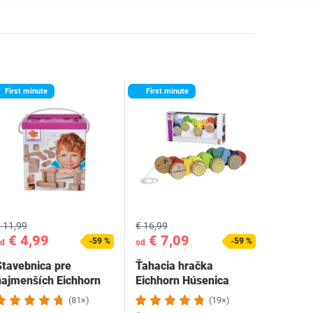
First minute
First minute
 11,99
€ 16,99
€ 4,99
€ 7,09
-59 %
-59 %
d
od
Stavebnica pre
Ťahacia hračka
najmenších Eichhorn
Eichhorn Húsenica
100050141
(81×)
(19×)