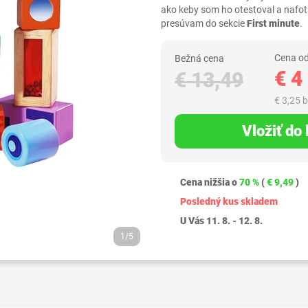
ako keby som ho otestoval a nafot
presúvam do sekcie
First minute
.
Cena od
Bežná cena
€ 4
€ 13,49
€ 3,25 
Vložiť do
Cena nižšia o
70 %
(
€ 9,49
)
Posledný kus skladem
U Vás 11. 8. - 12. 8.
1/5