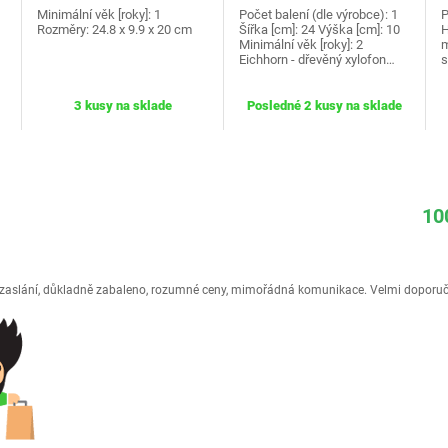
Minimální věk [roky]: 1
Počet balení (dle výrobce): 1
P
Rozměry: 24.8 x 9.9 x 20 cm
Šířka [cm]: 24 Výška [cm]: 10
H
Minimální věk [roky]: 2
m
Eichhorn - dřevěný xylofon…
s
3 kusy na sklade
Posledné 2 kusy na sklade
10
é zaslání, důkladně zabaleno, rozumné ceny, mimořádná komunikace. Velmi doporuč