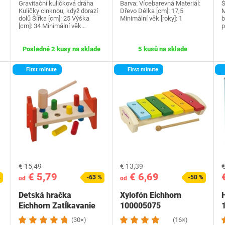
Gravitační kuličková dráha
Barva: Vícebarevná Materiál:
Š
Kuličky cinknou, když dorazí
Dřevo Délka [cm]: 17,5
M
dolů Šířka [cm]: 25 Výška
Minimální věk [roky]: 1
b
[cm]: 34 Minimální věk…
p
Posledné 2 kusy na sklade
5 kusů na sklade
First minute
First minute
€ 15,49
€ 13,39
€
€ 5,79
€ 6,69
%
-63 %
-50 %
od
od
Detská hračka
Xylofón Eichhorn
Eichhorn Zatĺkavanie
100005075
kolíkov
(30×)
(16×)