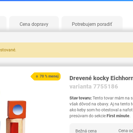
Cena dopravy
Potrebujem poradiť
testované.
o 70 % menej
Drevené kocky Eichho
varianta 7755186
Stav tovaru:
Tento tovar mám na skl
však dôvod na obavy. Aj na tento 
ako keby som ho otestoval a nafot
presúvam do sekcie
First minute
.
Cena od
Bežná cena