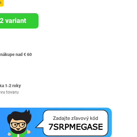
%
2 variant
 nákupe nad € 60
ka 1‐2 roky
avu tovaru