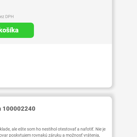
bez DPH
 košíka
RID000006854420
rn 100002240
ade, ale ešte som ho nestihol otestovať a nafotiť. Nie je
tovar poskytujem rovnakú záruku a možnosť vrátenia,