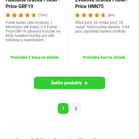
Price GRF19
Price HNN75
(19×)
(8×)
Počet balení (dle výrobce): 1
Šířka [cm]: 20 Výška [cm]: 20
Minimální věk [roky]: 0.5 Fisher-
Jazyk: francouzský Baterie: ‎3 AA
Price GRF19 zábavný kroužek na
jsou zapotřebí baterie (včetně)
klíče, hudební hračka pro děti
Klíčenka s realistickým…
Posledné 2 kusy na sklade
Posledný kus na sklade
Ďalšie produkty
1
2