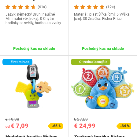
(61×)
(12×)
Jazyk: německý Druh: naučné
Materiál: plast Šířka [cm]: 5 Výška
Minimální věk [roky]: 0 Chytré
[cm]: 30 Značka: Fisher-Price
hodinky se světly, hudbou a zvuky
Posledný kus na sklade
Posledný kus na sklade
First minute
O tretinu lacnejšie
€ 19,99
€ 37,69
€ 7,09
€ 24,99
-65 %
-34 %
od
Hudobná hračka Fisher-
Zvuková hračka Fisher-