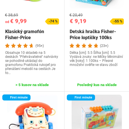
€ 38,69
€ 20,49
€ 9,99
€ 9,19
-74 %
-55 %
od
Klasický gramofón
Detská hračka Fisher-
Fisher-Price
Price loptičky 100ks
(95×)
(23×)
Obsahuje 10 skladeb na 5
Délka [cm]: 5.5 Šířka [cm]: 5.5
deskách "Přehrávatelné" nahrávky
Vydává zvuky: ne Míčky Minimální
se pohodlně ukládají do
věk [roky]: 1 100ks – Přesné
gramofonu Praktická rukojeť pro
množství ověřte ve stavu zboží
přenášení melodií na cestách Je
to…
> 5 kusov na sklade
Posledný kus na sklade
First minute
First minute