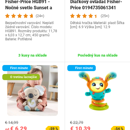
Fisher-Price HGB91 -
Diaľkový ovládač Fisher-
Nočné svetlo Sunset a
Price ‎0194735061341
hudobná skrinka…
(24×)
(25×)
Bezpečnostní varování: ‎Neplatí
Dětská hračka Materiál: plast Šířka
žádné varování. Číslo modelu:
[cm]: 6.9 Výška [cm]: 12.9
‎HGB91. Rozměry produktu: ‎11,78
x 6,03 x 12,7 cm; 450 gramů
Baterie: Potřebné
3 kusy na sklade
Posledný kus na sklade
First minute
First minute
O tretinu lacnejšie
€ 14,99
€ 22,79
€ 6,29
€ 10,39
-59 %
-54 %
od