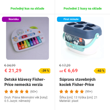
Posledný kus na sklade
Posledné 2 kusy na sklade
Novinka
First minute
€ 34,99
€ 17,29
€ 21,29
€ 6,69
-39 %
-62 %
od
Detské klávesy Fisher-
Súprava stavebných
Price nemecká verzia
kociek Fisher-Price
(60×)
(99+)
Druh: Piána Minimální věk [roky]:
Šířka [cm]: 13 Výška [cm]: 21
0.5 Jazyk: německý
Materiál: plast