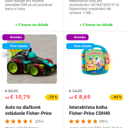
plast Rukojeť pro snadné
identifikační číslo pro
přenášení Dítě se učí poznávat
obchodování: 00194735313716.
barvy a tvary
Doporučený maximální věk
výrobce: 1188.…
> 5 kusov na sklade
> 5 kusov na sklade
Novinka
Novinka
First minute
First minute
+3
€ 39,99
€ 14,99
€ 10,79
€ 8,69
-73 %
-43 %
od
od
Auto na diaľkové
Interaktívna kniha
ovládanie Fisher-Price
Fisher-Price CDH40
HYH2
(25×)
(99+)