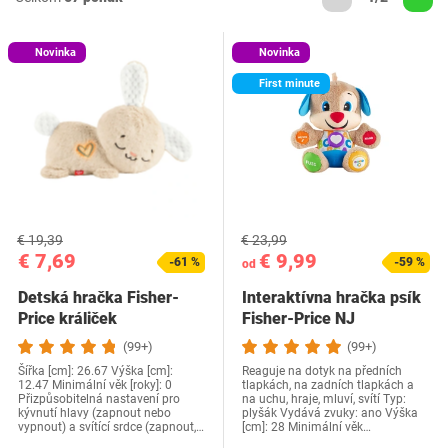
Novinka
Novinka
First minute
€ 19,39
€ 23,99
€ 7,69
€ 9,99
-61 %
-59 %
od
Detská hračka Fisher-
Interaktívna hračka psík
Price králiček
Fisher-Price NJ
(99+)
(99+)
Šířka [cm]: 26.67 Výška [cm]:
Reaguje na dotyk na předních
12.47 Minimální věk [roky]: 0
tlapkách, na zadních tlapkách a
Přizpůsobitelná nastavení pro
na uchu, hraje, mluví, svítí Typ:
kývnutí hlavy (zapnout nebo
plyšák Vydává zvuky: ano Výška
vypnout) a svítící srdce (zapnout,…
[cm]: 28 Minimální věk…