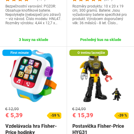
Bezpečnostní varování: POZOR:
Rozměry produktu: 10 x 20 x 19
Obsahuje knoflíkové baterie.
cm; 300 gramů. Baterie: Jsou
Nepolykejte (nebezpečí pro zdraví)
vyžadovány baterie specifické pro
– viz návod. Číslo modelu: HNL47.
produkt. Výrobcem doporučený
Rozměry výrobku: 4,44 x 12,7 x…
věk: 36 měsíců - 8 let. Číslo…
3 kusy na sklade
Posledný kus na sklade
First minute
O tretinu lacnejšie
€ 12,99
€ 24,99
€ 5,39
€ 15,39
-59 %
-39 %
Vzdelávacia hra Fisher-
Postavička Fisher-Price
Price hodinky
HYG31