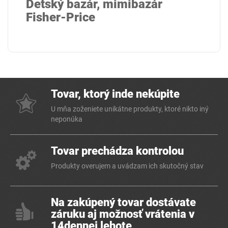
Detský bazár, mimibazár
Fisher-Price
Tovar, ktorý inde nekúpite
U mňa zoženiete unikátne produkty, ktoré nikto iný
neponúka
Tovar prechádza kontrolou
Produkty overujem a uvádzam ich skutočný stav
Na zakúpený tovar dostávate
záruku aj možnosť vrátenia v
14dennej lehote