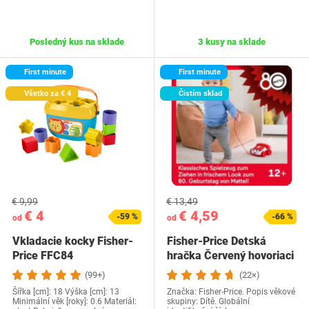
Posledný kus na sklade
3 kusy na sklade
First minute
First minute
Všetko za € 4
Čistím sklad
€ 9,99
€ 13,49
€ 4
€ 4,59
-59 %
-66 %
od
od
Vkladacie kocky Fisher-
Fisher-Price Detská
Price FFC84
hračka Červený hovoriaci
telefón,…
(99+)
(22×)
Šířka [cm]: 18 Výška [cm]: 13
Značka: Fisher-Price. Popis věkové
Minimální věk [roky]: 0.6 Materiál:
skupiny: Dítě. Globální