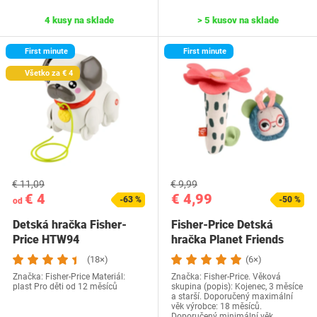
4 kusy na sklade
> 5 kusov na sklade
First minute
First minute
Všetko za € 4
€ 11,09
€ 9,99
€ 4
€ 4,99
-63 %
-50 %
od
Detská hračka Fisher-
Fisher-Price Detská
Price HTW94
hračka Planet Friends
Senzorická…
(18×)
(6×)
Značka: Fisher-Price Materiál:
Značka: Fisher-Price. Věková
plast Pro děti od 12 měsíců
skupina (popis): Kojenec, 3 měsíce
a starší. Doporučený maximální
věk výrobce: 18 měsíců.
Doporučený minimální věk