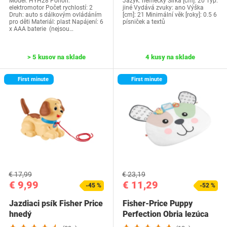
Model: ‎HYH28 Pohon:
Jazyk: německý Šířka [cm]: 20 Typ:
elektromotor Počet rychlostí: 2
jiné Vydává zvuky: ano Výška
Druh: auto s dálkovým ovládáním
[cm]: 21 Minimální věk [roky]: 0.5 6
pro děti Materiál: plast Napájení: 6
písniček a textů
x AAA baterie (nejsou…
> 5 kusov na sklade
4 kusy na sklade
First minute
First minute
€ 17,99
€ 23,19
€ 9,99
€ 11,29
-45 %
-52 %
Jazdiaci psík Fisher Price
Fisher-Price Puppy
hnedý
Perfection Obria lezúca
podložka, hračka…