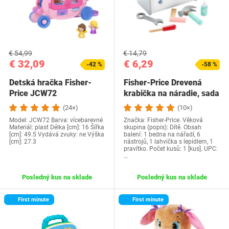
€ 54,99
€ 14,79
€ 32,09
€ 6,29
-42 %
-58 %
Detská hračka Fisher-
Fisher-Price Drevená
Price JCW72
krabička na náradie, sada
na hranie…
(24×)
(10×)
Model: JCW72 Barva: vícebarevné
Značka: Fisher-Price. Věková
Materiál: plast Délka [cm]: 16 Šířka
skupina (popis): Dítě. Obsah
[cm]: 49.5 Vydává zvuky: ne Výška
balení: 1 bedna na nářadí, 6
[cm]: 27.3
nástrojů, 1 lahvička s lepidlem, 1
pravítko. Počet kusů: 1 [kus]. UPC:
…
Posledný kus na sklade
Posledný kus na sklade
First minute
First minute