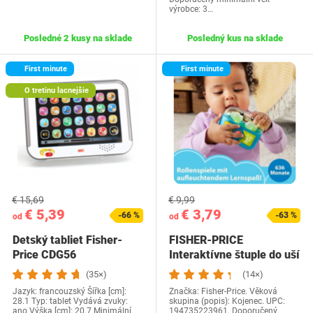
výrobce: 3…
Posledné 2 kusy na sklade
Posledný kus na sklade
First minute
First minute
O tretinu lacnejšie
€ 15,69
€ 9,99
€ 5,39
€ 3,79
-66 %
-63 %
od
od
Detský tabliet Fisher-
FISHER-PRICE
Price CDG56
Interaktívne štuple do uší
s učebnými a…
(35×)
(14×)
Jazyk: francouzský Šířka [cm]:
Značka: Fisher-Price. Věková
28.1 Typ: tablet Vydává zvuky:
skupina (popis): Kojenec. UPC:
ano Výška [cm]: 20.7 Minimální
194735223961. Doporučený