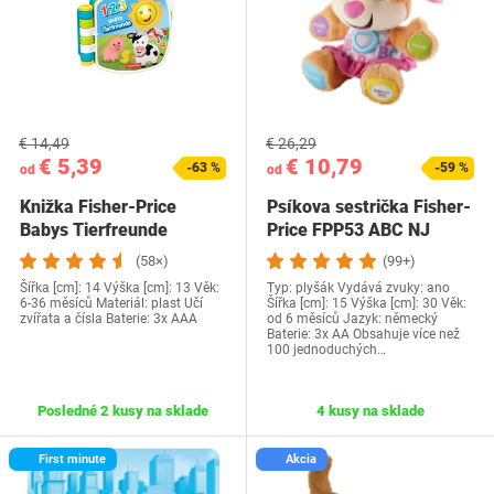
€ 14,49
€ 26,29
€ 5,39
€ 10,79
-63 %
-59 %
od
od
Knižka Fisher-Price
Psíkova sestrička Fisher-
Babys Tierfreunde
Price FPP53 ABC NJ
(58×)
(99+)
Šířka [cm]: 14 Výška [cm]: 13 Věk:
Typ: plyšák Vydává zvuky: ano
6-36 měsíců Materiál: plast Učí
Šířka [cm]: 15 Výška [cm]: 30 Věk:
zvířata a čísla Baterie: 3x AAA
od 6 měsíců Jazyk: německý
Baterie: 3x AA Obsahuje více než
100 jednoduchých…
Posledné 2 kusy na sklade
4 kusy na sklade
First minute
Akcia