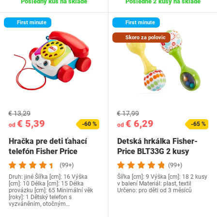
Posledný kus na sklade
Posledné 2 kusy na sklade
First minute
First minute
Skoro za polovic
€ 13,29
€ 17,99
€ 5,39
€ 6,29
-60 %
-65 %
od
od
Hračka pre deti ťahací
Detská hrkálka Fisher-
telefón Fisher Price
Price BLT33G 2 kusy
(99+)
(99+)
Druh: jiné Šířka [cm]: 16 Výška
Šířka [cm]: 9 Výška [cm]: 18 2 kusy
[cm]: 10 Délka [cm]: 15 Délka
v balení Materiál: plast, textil
provázku [cm]: 65 Minimální věk
Určeno: pro děti od 3 měsíců
[roky]: 1 Dětský telefon s
vyzváněním, otočným…