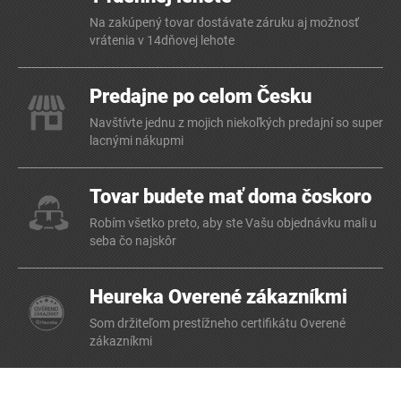
Na zakúpený tovar dostávate záruku aj možnosť
vrátenia v 14dňovej lehote
Predajne po celom Česku
Navštívte jednu z mojich niekoľkých predajní so super
lacnými nákupmi
Tovar budete mať doma čoskoro
Robím všetko preto, aby ste Vašu objednávku mali u
seba čo najskôr
Heureka Overené zákazníkmi
Som držiteľom prestížneho certifikátu Overené
zákazníkmi