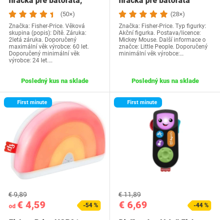
hračka pre batoľatá,
hračka pre batoľatá
drevený xylofón,…
Disney…
(50×)
(28×)
Značka: Fisher-Price. Věková
Značka: Fisher-Price. Typ figurky:
skupina (popis): Dítě. Záruka:
Akční figurka. Postava/licence:
2letá záruka. Doporučený
Mickey Mouse. Další informace o
maximální věk výrobce: 60 let.
značce: Little People. Doporučený
Doporučený minimální věk
minimální věk výrobce:…
výrobce: 24 let.…
Posledný kus na sklade
Posledný kus na sklade
First minute
First minute
€ 9,89
€ 11,89
€ 4,59
€ 6,69
-54 %
-44 %
od