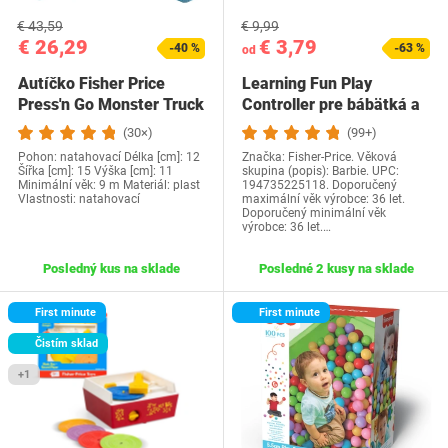
€ 43,59
€ 9,99
€ 26,29
€ 3,79
-40 %
-63 %
od
Autíčko Fisher Price
Learning Fun Play
Press'n Go Monster Truck
Controller pre bábätká a
batoľatá v…
(30×)
(99+)
Pohon: natahovací Délka [cm]: 12
Značka: Fisher-Price. Věková
Šířka [cm]: 15 Výška [cm]: 11
skupina (popis): Barbie. UPC:
Minimální věk: 9 m Materiál: plast
194735225118. Doporučený
Vlastnosti: natahovací
maximální věk výrobce: 36 let.
Doporučený minimální věk
výrobce: 36 let.…
Posledný kus na sklade
Posledné 2 kusy na sklade
First minute
First minute
Čistím sklad
+1