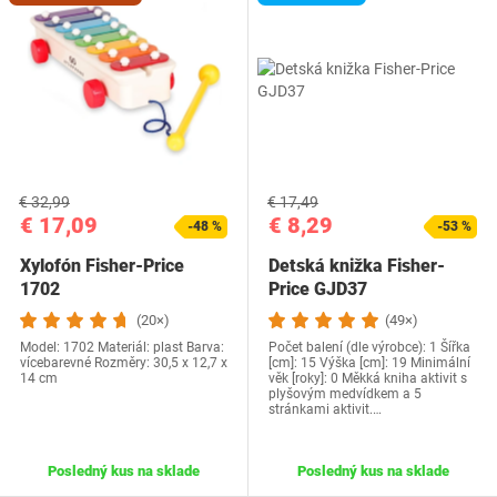
€ 32,99
€ 17,49
€ 17,09
€ 8,29
-48 %
-53 %
Xylofón Fisher-Price
Detská knižka Fisher-
1702
Price GJD37
(20×)
(49×)
Model: 1702 Materiál: plast Barva:
Počet balení (dle výrobce): 1 Šířka
vícebarevné Rozměry: 30,5 x 12,7 x
[cm]: 15 Výška [cm]: 19 Minimální
14 cm
věk [roky]: 0 Měkká kniha aktivit s
plyšovým medvídkem a 5
stránkami aktivit.…
Posledný kus na sklade
Posledný kus na sklade