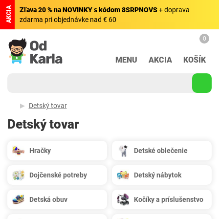
AKCIA
Zľava 20 % na NOVINKY s kódom 8SRPNOVS
+ doprava
zdarma pri objednávke nad € 60
0
MENU
AKCIA
KOŠÍK
Detský tovar
Detský tovar
Hračky
Detské oblečenie
Dojčenské potreby
Detský nábytok
Detská obuv
Kočíky a príslušenstvo