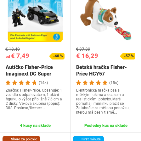
€ 18,49
€ 37,39
€ 7,49
€ 16,29
-60 %
-57 %
od
Autíčko Fisher-Price
Detská hračka Fisher-
Imaginext DC Super
Price HGY57
Friends Metal Force…
(14×)
(15×)
Značka: Fisher-Price. Obsahuje: 1
Elektronická hračka psa s
vozidlo s odpalovačem, 1 akční
měkkými ušima a ocasem a
figurku o výšce přibližně 7,6 cm a
realistickými pohyby, které
2 disky. Věková skupina (popis):
pomáhají miminku plazit se
Dítě. Postava/licence:…
Zatáhněte za měkkou ponožku,
kterou má pes v tlamě,…
4 kusy na sklade
Posledný kus na sklade
Skoro za polovic
First minute