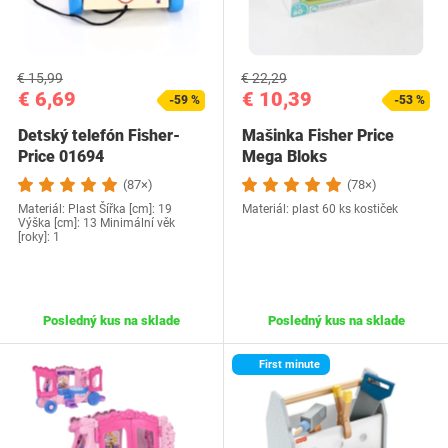
€ 15,99
€ 22,29
€ 6,69
€ 10,39
-59 %
-53 %
Detský telefón Fisher-
Mašinka Fisher Price
Price 01694
Mega Bloks
(87×)
(78×)
Materiál: Plast Šířka [cm]: 19
Materiál: plast 60 ks kostiček
Výška [cm]: 13 Minimální věk
[roky]: 1
Posledný kus na sklade
Posledný kus na sklade
First minute