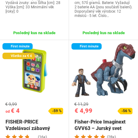
Vydává zvuky: ano Šířka [cm]: 28
cm; 570 gramů. Baterie: Vyžadují
Výška [cm]: 33 Minimální věk
2 baterie AA (jsou součástí balení).
[roky]: 0
Doporučený věk výrobce: 12
měsíců - 5 let. Číslo…
Posledný kus na sklade
Posledný kus na sklade
First minute
First minute
Všetko za € 4
€ 9,99
€ 11,29
€ 4
€ 4,99
-59 %
-56 %
od
FISHER-PRICE
Fisher-Price Imaginext
Vzdelávací zábavný
GVV63 – Jurský svet
chytrý telefón 2 v 1 -…
Claw Attack…
(16×)
(28×)