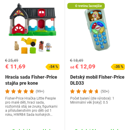
O tretinu lacnejšie
€ 25,49
€ 18,49
€ 11,69
€ 12,09
-54 %
-35 %
od
Hracia sada Fisher-Price
Detský mobil Fisher-Price
stajňa pre kone
DLD33
(99+)
(50×)
Fisher-Price Hračka Little People
Počet balení (dle výrobce): 1
pro malé děti, hrací sada,
Minimální věk [roky]: 0.5
roztomilá stáj se zvuky, figurkami
a příslušenstvím pro děti od 1
roku, HWR84 Sada koňských…