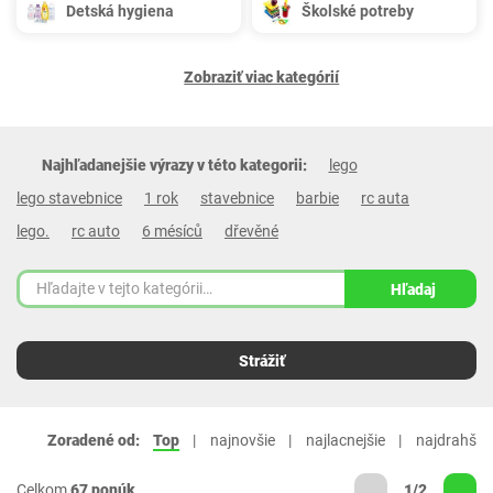
Detská hygiena
Školské potreby
Zobraziť viac kategórií
Najhľadanejšie výrazy v této kategorii:
lego
lego stavebnice
1 rok
stavebnice
barbie
rc auta
lego.
rc auto
6 mésíců
dřevěné
Hľadaj
Strážiť
Zoradené od:
Top
najnovšie
najlacnejšie
najdrahšie
Celkom
67 ponúk
1/2