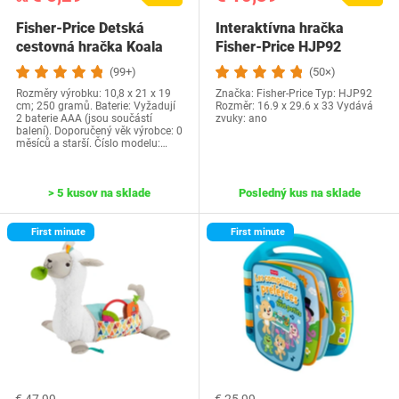
Fisher-Price Detská
Interaktívna hračka
cestovná hračka Koala
Fisher-Price HJP92
Hudobná hračka,…
(99+)
(50×)
Rozměry výrobku: 10,8 x 21 x 19
Značka: Fisher-Price Typ: HJP92
cm; 250 gramů. Baterie: Vyžadují
Rozměr: 16.9 x 29.6 x 33 Vydává
2 baterie AAA (jsou součástí
zvuky: ano
balení). Doporučený věk výrobce: 0
měsíců a starší. Číslo modelu:…
> 5 kusov na sklade
Posledný kus na sklade
First minute
First minute