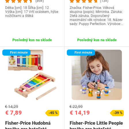
(89×)
(13×)
Délka [cm]: 18 Šířka [cm]: 12
Značka: Fisher-Price. Věková
Výška [cm]: 17 Vrtí ocáskem, hýbe
skupina (popis): Miminka. Záruka:
nožičkami a štěká
2letá záruka. Doporučený
maximální věk výrobce: 18. Název
sady: Puppy Perfection. Výrobce:…
Posledný kus na sklade
Posledný kus na sklade
First minute
First minute
€ 14,29
€ 22,99
€ 7,89
€ 14,19
-45 %
-39 %
Fisher-Price Hudobná
Fisher-Price Little People