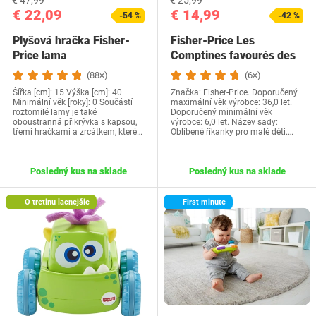
€ 47,99
€ 25,99
€ 22,09
€ 14,99
-54 %
-42 %
Plyšová hračka Fisher-
Fisher-Price Les
Price lama
Comptines favourés des
Kleinkindes Hudobná…
(88×)
(6×)
Šířka [cm]: 15 Výška [cm]: 40
Značka: Fisher-Price. Doporučený
Minimální věk [roky]: 0 Součástí
maximální věk výrobce: 36,0 let.
roztomilé lamy je také
Doporučený minimální věk
oboustranná přikrývka s kapsou,
výrobce: 6,0 let. Název sady:
třemi hračkami a zrcátkem, které…
Oblíbené říkanky pro malé děti.…
Posledný kus na sklade
Posledný kus na sklade
O tretinu lacnejšie
First minute